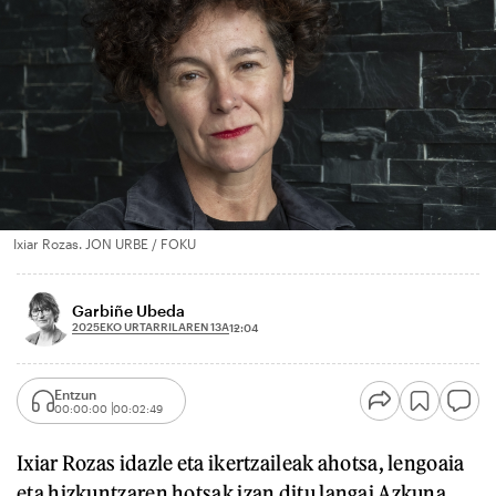
Ixiar Rozas. JON URBE / FOKU
Garbiñe Ubeda
2025EKO URTARRILAREN 13A
12:04
Entzun
00:00:00
00:02:49
Ixiar Rozas idazle eta ikertzaileak ahotsa, lengoaia
eta hizkuntzaren hotsak izan ditu langai Azkuna