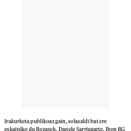
Irakurketa publikoaz gain, solasaldi bat ere
eskainiko du Rozasek, Danele Sarriugarte, Ibon RG