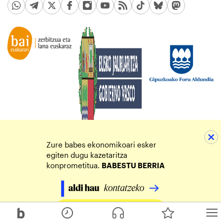
Zure babes ekonomikoari esker
egiten dugu kazetaritza
konprometitua.
BABESTU BERRIA
Egin zure ekarpena