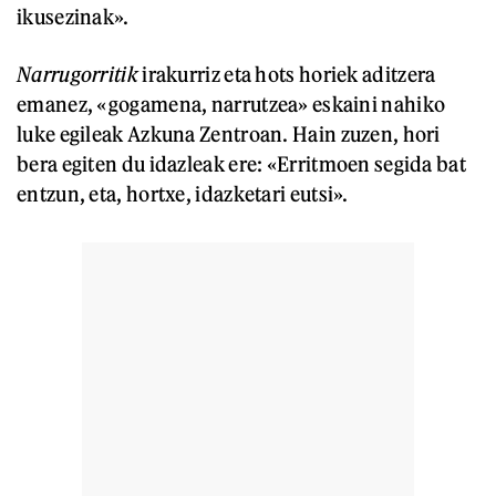
ikusezinak».
Narrugorritik
irakurriz eta hots horiek aditzera
emanez, «gogamena, narrutzea» eskaini nahiko
luke egileak Azkuna Zentroan. Hain zuzen, hori
bera egiten du idazleak ere: «Erritmoen segida bat
entzun, eta, hortxe, idazketari eutsi».