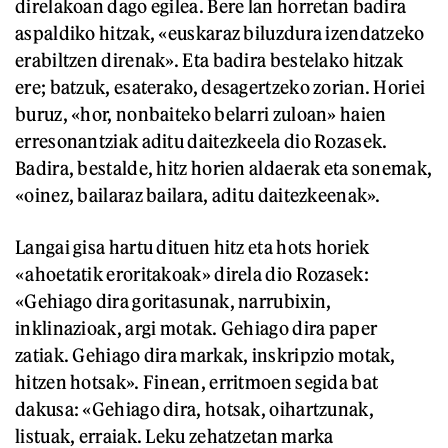
direlakoan dago egilea. Bere lan horretan badira
aspaldiko hitzak, «euskaraz biluzdura izendatzeko
erabiltzen direnak». Eta badira bestelako hitzak
ere; batzuk, esaterako, desagertzeko zorian. Horiei
buruz, «hor, nonbaiteko belarri zuloan» haien
erresonantziak aditu daitezkeela dio Rozasek.
Badira, bestalde, hitz horien aldaerak eta sonemak,
«oinez, bailaraz bailara, aditu daitezkeenak».
Langai gisa hartu dituen hitz eta hots horiek
«ahoetatik eroritakoak» direla dio Rozasek:
«Gehiago dira goritasunak, narrubixin,
inklinazioak, argi motak. Gehiago dira paper
zatiak. Gehiago dira markak, inskripzio motak,
hitzen hotsak». Finean, erritmoen segida bat
dakusa: «Gehiago dira, hotsak, oihartzunak,
listuak, erraiak. Leku zehatzetan marka