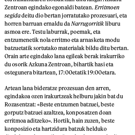
Zentroan egindako egonaldi batean.
Erritmoen
segida
deitu dio bertan jorratutako prozesuari, eta
horren barruan ernaldu da
Narrugorritik
liburu
asmoa ere. Testu laburrak, poemak, eta
entzumenetik nola erritmo eta arnasketa modu
batzuetatik sortutako materialak bildu ditu bertan.
Orain arte egindako lana egileak berak irakurriko
du osorik Azkuna Zentroan, bihartik hasi eta
ostegunera bitartean, 17:00etatik 19:00etara.
Artean lana bideratze prozesuan den arren,
egindakoa ozen irakurtzeak helburu jakin bat du
Rozasentzat: «Beste entzumen batzuei, beste
gorputz batzuei azaltzea, konposatzen doan
erritmoa aditzeko». Hortik, hain zuzen, beste
konposizio eta hartzidura batzuk helduko