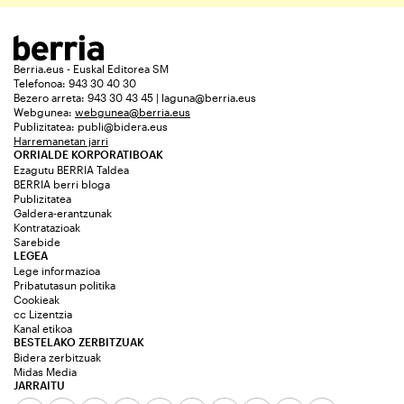
Berria.eus - Euskal Editorea SM
Telefonoa: 943 30 40 30
Bezero arreta: 943 30 43 45 | laguna@berria.eus
Webgunea:
webgunea@berria.eus
Publizitatea:
publi@bidera.eus
Harremanetan jarri
ORRIALDE KORPORATIBOAK
Ezagutu BERRIA Taldea
BERRIA berri bloga
Publizitatea
Galdera-erantzunak
Kontratazioak
Sarebide
LEGEA
Lege informazioa
Pribatutasun politika
Cookieak
cc Lizentzia
Kanal etikoa
BESTELAKO ZERBITZUAK
Bidera zerbitzuak
Midas Media
JARRAITU