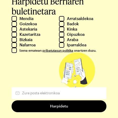
Harpidetu Berriaren
buletinetara
Mendia
Arratsaldekoa
Goizekoa
Badok
Astekaria
Kinka
Kazetaritza
Gipuzkoa
Bizkaia
Araba
Nafarroa
Iparraldea
Izena ematean
pribatutasun politika
onartzen duzu.