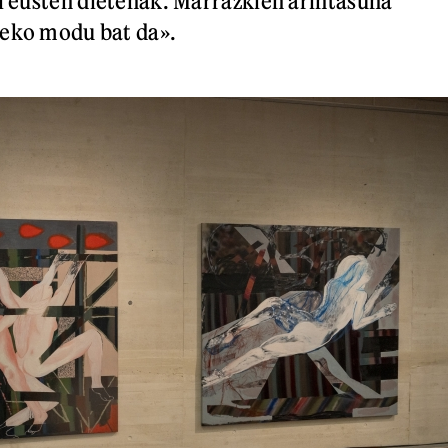
ei eusten dietenak. Marrazkien arintasuna
zeko modu bat da».