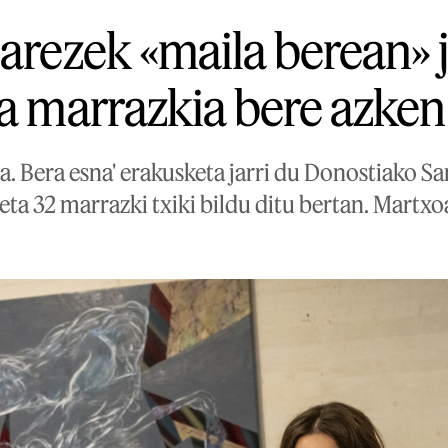
arezek «maila berean» j
ta marrazkia bere azken
na. Bera esna' erakusketa jarri du Donostiako 
eta 32 marrazki txiki bildu ditu bertan. Martxo