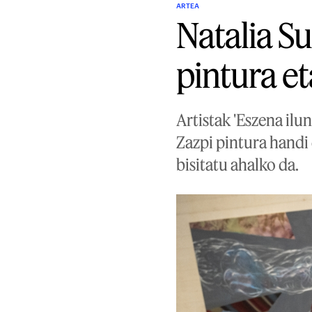
ARTEA
Natalia Su
pintura e
Artistak 'Eszena ilu
Zazpi pintura handi 
bisitatu ahalko da.