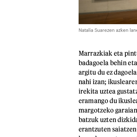
Natalia Suarezen azken la
Marrazkiak eta pint
badagoela behin eta 
argitu du ez dagoela
nahi izan; ikusleare
irekita uztea gusta
eramango du ikuslea
margotzeko garaian 
batzuk uzten dizkid
erantzuten saiatzen 