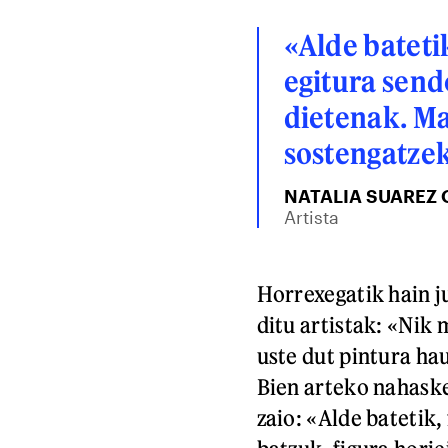
«Alde batetik
egitura send
dietenak. Ma
sostengatze
NATALIA SUAREZ 
Artista
Horrexegatik hain j
ditu artistak: «Nik
uste dut pintura ha
Bien arteko nahask
zaio: «Alde batetik,