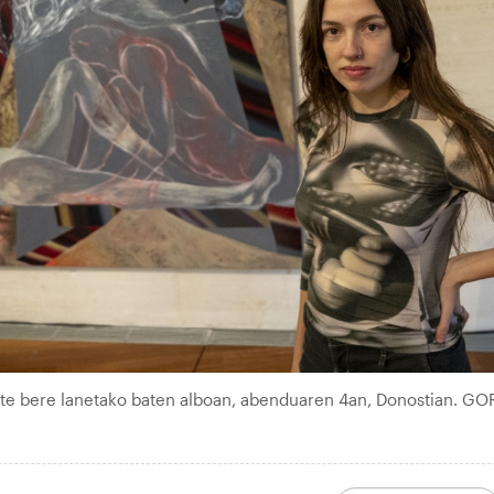
rate bere lanetako baten alboan, abenduaren 4an, Donostian. G