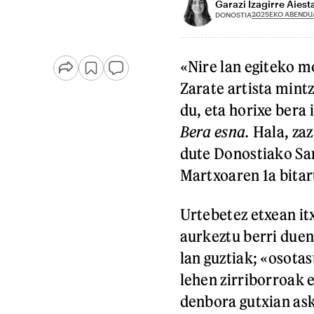
Garazi Izagirre Aiest
2025EKO ABENDU
DONOSTIA
«Nire lan egiteko m
Zarate artista mint
du, eta horixe bera
Bera esna.
Hala, zaz
dute Donostiako Sa
Martxoaren 1a bitar
Urtebetez etxean itx
aurkeztu berri duen
lan guztiak; «osota
lehen zirriborroak 
denbora gutxian ask