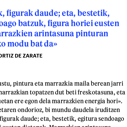
, figurak daude; eta, bestetik,
oago batzuk, figura horiei eusten
rrazkien arintasuna pinturan
ko modu bat da»
ORTIZ DE ZARATE
ustu, pintura eta marrazkia maila berean jarri
 marrazkian topatzen dut beti freskotasuna, eta
uetan ere egon dela marrazkien energia hori».
etaren ondorioz, bi mundu daudela iruditzen
 figurak daude; eta, bestetik, egitura sendoago