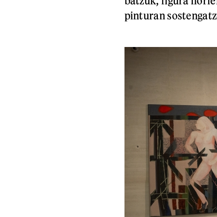
batzuk, figura hori
pinturan sostengat