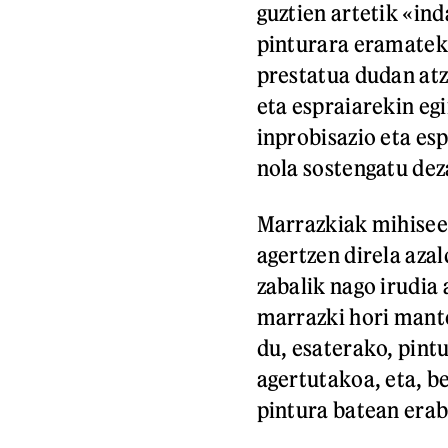
guztien artetik «in
pinturara eramateko
prestatua dudan atz
eta espraiarekin eg
inprobisazio eta es
nola sostengatu dez
Marrazkiak mihiseen
agertzen direla azal
zabalik nago irudia 
marrazki hori mante
du, esaterako, pint
agertutakoa, eta, be
pintura batean erabi