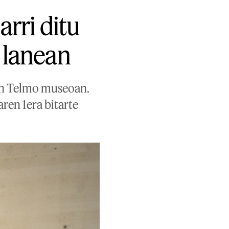
arri ditu
 lanean
San Telmo museoan.
aren 1era bitarte