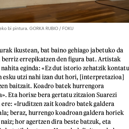
neko bi pintura. GORKA RUBIO / FOKU
urak ikustean, bat baino gehiago jabetuko da
berriz errepikatzen den figura bat. Artistak
 nahita eginda: «Ez dut istorio zehatzik kontat
n esku utzi nahi izan dut hori, [interpretazioa]
tzen baitzait. Koadro batek hurrengora
». Eta horixe bera gertatu zitzaion Suarezi
ere: «Iruditzen zait koadro batek galdera
ala; beraz, hurrengo koadroan galdera horiek
naiz; hor agertzen dira beste batzuk, eta