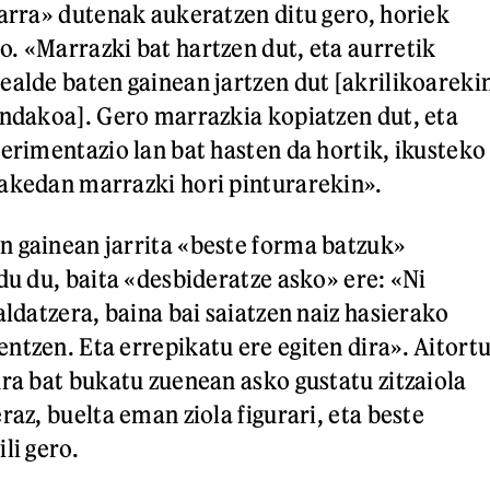
darra» dutenak aukeratzen ditu gero, horiek
. «Marrazki bat hartzen dut, eta aurretik
ealde baten gainean jartzen dut [akrilikoareki
indakoa]. Gero marrazkia kopiatzen dut, eta
perimentazio lan bat hasten da hortik, ikusteko
akedan marrazki hori pinturarekin».
 gainean jarrita «beste forma batzuk»
du du, baita «desbideratze asko» ere: «Ni
aldatzera, baina bai saiatzen naiz hasierako
ntzen. Eta errepikatu ere egiten dira». Aitort
ura bat bukatu zuenean asko gustatu zitzaiola
raz, buelta eman ziola figurari, eta beste
li gero.