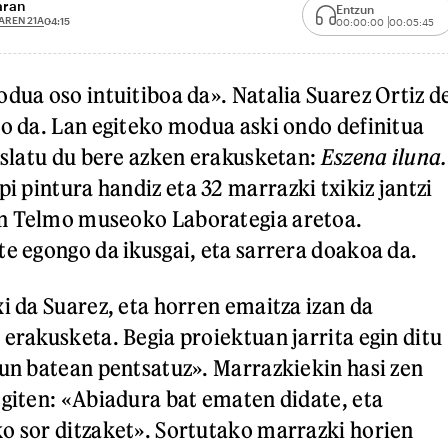
aran
Entzun
AREN 21A
04:15
00:00:00
00:05:45
odua oso intuitiboa da». Natalia Suarez Ortiz d
zo da. Lan egiteko modua aski ondo definitua
 islatu du bere azken erakusketan:
Eszena iluna.
pi pintura handiz eta 32 marrazki txikiz jantzi
n Telmo museoko Laborategia aretoa.
te egongo da ikusgai, eta sarrera doakoa da.
i da Suarez, eta horren emaitza izan da
 erakusketa. Begia proiektuan jarrita egin ditu
sun batean pentsatuz». Marrazkiekin hasi zen
egiten: «Abiadura bat ematen didate, eta
o sor ditzaket». Sortutako marrazki horien