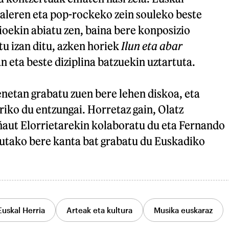
 aleren eta pop-rockeko zein souleko beste
ioekin abiatu zen, baina bere konposizio
u izan ditu, azken horiek
Ilun eta abar
 eta beste diziplina batzuekin uztartuta.
netan grabatu zuen bere lehen diskoa, eta
riko du entzungai. Horretaz gain, Olatz
ñaut Elorrietarekin kolaboratu du eta Fernando
tako bere kanta bat grabatu du Euskadiko
Euskal Herria
Arteak eta kultura
Musika euskaraz