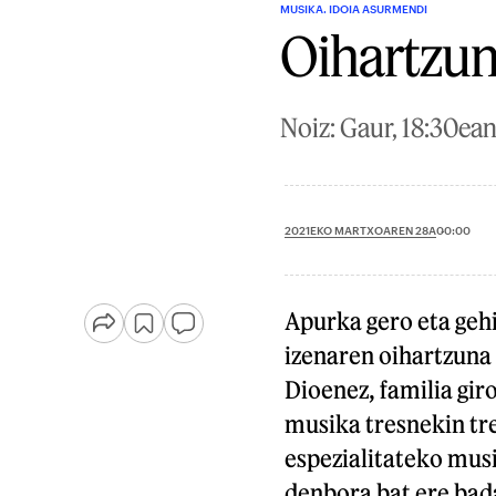
MUSIKA. IDOIA ASURMENDI
Oihartzun
Noiz: Gaur, 18:30ean
2021EKO MARTXOAREN 28A
00:00
Apurka gero eta geh
izenaren oihartzuna
Dioenez, familia gir
musika tresnekin tr
espezialitateko musi
denbora bat ere bad