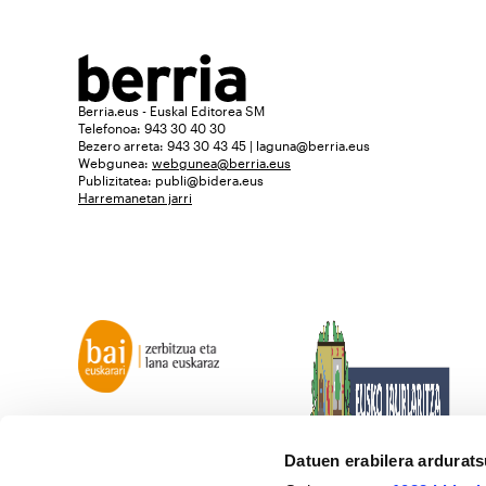
Berria.eus - Euskal Editorea SM
Telefonoa: 943 30 40 30
Bezero arreta: 943 30 43 45 | laguna@berria.eus
Webgunea:
webgunea@berria.eus
Publizitatea:
publi@bidera.eus
Harremanetan jarri
Datuen erabilera ardurat