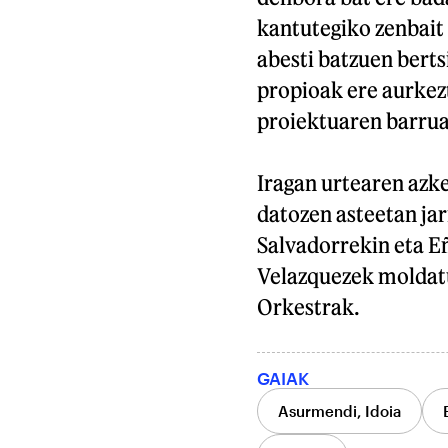
kantutegiko zenbait
abesti batzuen berts
propioak ere aurkezt
proiektuaren barruan
Iragan urtearen azke
datozen asteetan jar
Salvadorrekin eta E
Velazquezek moldatu
Orkestrak.
GAIAK
Asurmendi, Idoia