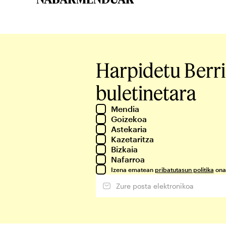
Harpidetu Berr
buletinetara
Mendia
Goizekoa
Astekaria
Kazetaritza
Bizkaia
Nafarroa
Izena ematean
pribatutasun politika
ona