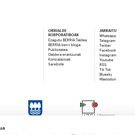
ORRIALDE
JARRAITU
KORPORATIBOAK
Whatsapp
Ezagutu BERRIA Taldea
Telegram
BERRIA berri bloga
Twitter
Publizitatea
Facebook
Galdera-erantzunak
Instagram
Kontratazioak
Youtube
Sarebide
RSS
Tik Tok
Bluesky
Mastodon
sua