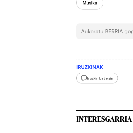
Musika
Aukeratu
BERRIA
gog
IRUZKINAK
Iruzkin bat egin
INTERESGARRIA 