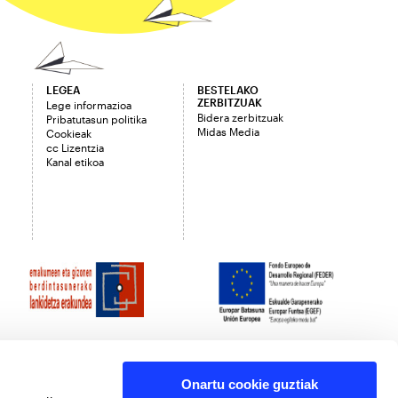
LEGEA
BESTELAKO
ZERBITZUAK
Lege informazioa
Bidera zerbitzuak
Pribatutasun politika
Midas Media
Cookieak
cc Lizentzia
Kanal etikoa
Onartu cookie guztiak