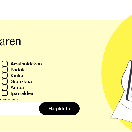
iaren
Arratsaldekoa
Badok
Kinka
Gipuzkoa
Araba
Iparraldea
rtzen duzu.