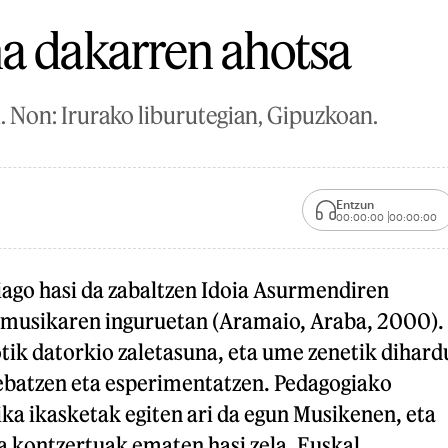
a dakarren ahotsa
. Non: Irurako liburutegian, Gipuzkoan.
Entzun
00:00:00
00:00:00
iago hasi da zabaltzen Idoia Asurmendiren
 musikaren inguruetan (Aramaio, Araba, 2000).
otik datorkio zaletasuna, eta ume zenetik dihard
ebatzen eta esperimentatzen. Pedagogiako
ka ikasketak egiten ari da egun Musikenen, eta
a kontzertuak ematen hasi zela. Euskal