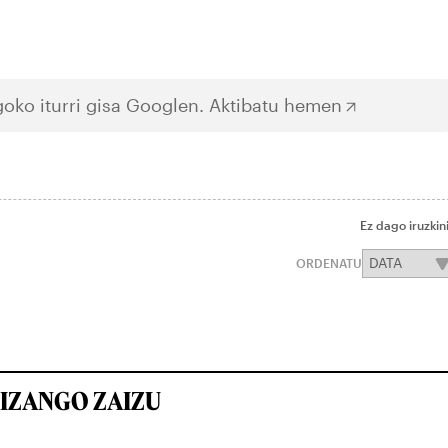
oko iturri gisa Googlen.
Aktibatu hemen
Ez dago iruzkin
ORDENATU
IZANGO ZAIZU