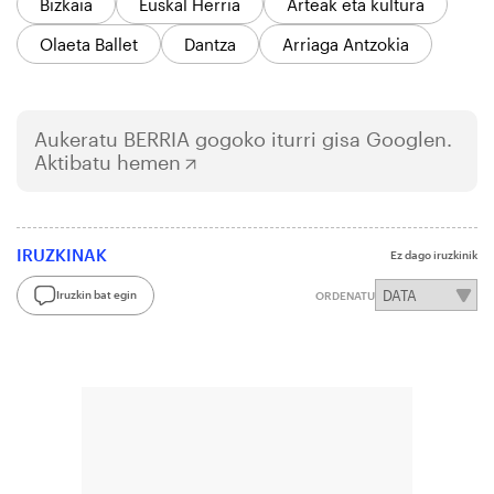
Bizkaia
Euskal Herria
Arteak eta kultura
Olaeta Ballet
Dantza
Arriaga Antzokia
Aukeratu
BERRIA
gogoko iturri gisa Googlen.
Aktibatu hemen
IRUZKINAK
Ez dago iruzkinik
Iruzkin bat egin
ORDENATU