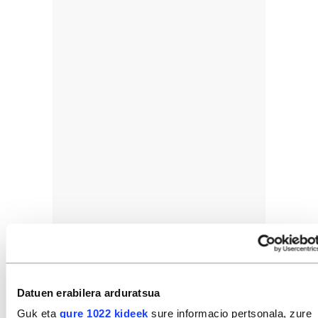
Datuen erabilera arduratsua
Guk eta
gure 1022 kideek
sure informacio pertsonala, zure