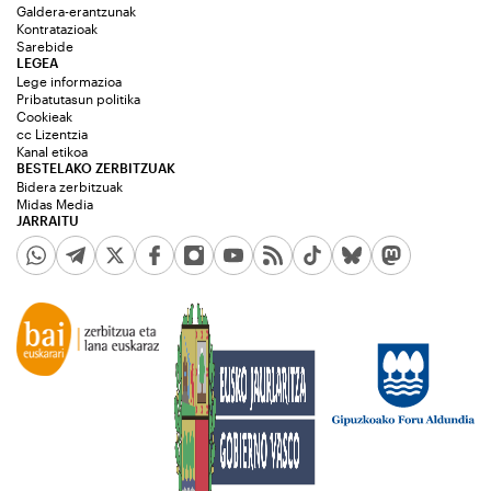
Galdera-erantzunak
Kontratazioak
Sarebide
LEGEA
Lege informazioa
Pribatutasun politika
Cookieak
cc Lizentzia
Kanal etikoa
BESTELAKO ZERBITZUAK
Bidera zerbitzuak
Midas Media
JARRAITU