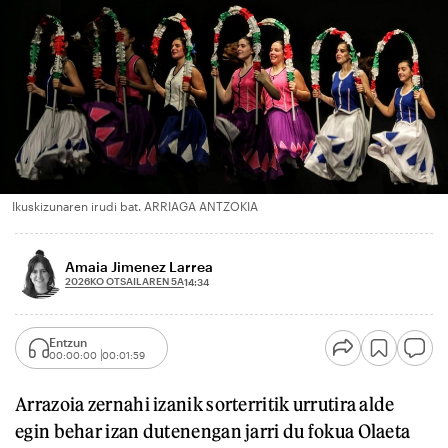
Ikuskizunaren irudi bat. ARRIAGA ANTZOKIA
Amaia Jimenez Larrea
2026KO OTSAILAREN 5A
14:34
Entzun
00:00:00
00:01:59
Arrazoia zernahi izanik sorterritik urrutira alde
egin behar izan dutenengan jarri du fokua Olaeta