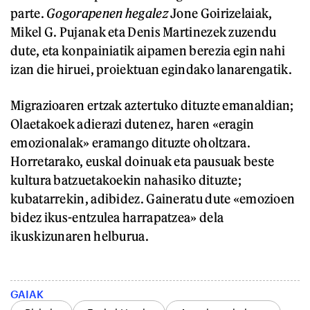
parte.
Gogorapenen hegalez
Jone Goirizelaiak,
Mikel G. Pujanak eta Denis Martinezek zuzendu
dute, eta konpainiatik aipamen berezia egin nahi
izan die hiruei, proiektuan egindako lanarengatik.
Migrazioaren ertzak aztertuko dituzte emanaldian;
Olaetakoek adierazi dutenez, haren «eragin
emozionalak» eramango dituzte oholtzara.
Horretarako, euskal doinuak eta pausuak beste
kultura batzuetakoekin nahasiko dituzte;
kubatarrekin, adibidez. Gaineratu dute «emozioen
bidez ikus-entzulea harrapatzea» dela
ikuskizunaren helburua.
GAIAK