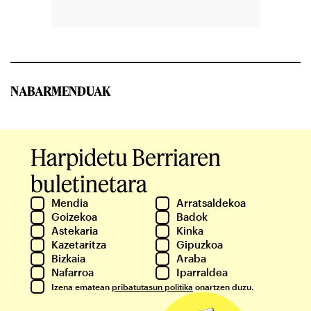
NABARMENDUAK
Harpidetu Berriaren
buletinetara
Mendia
Arratsaldekoa
Goizekoa
Badok
Astekaria
Kinka
Kazetaritza
Gipuzkoa
Bizkaia
Araba
Nafarroa
Iparraldea
Izena ematean
pribatutasun politika
onartzen duzu.