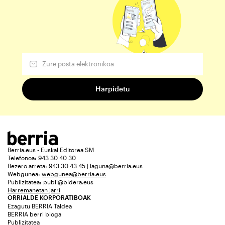
Berria.eus - Euskal Editorea SM
Telefonoa: 943 30 40 30
Bezero arreta: 943 30 43 45 | laguna@berria.eus
Webgunea:
webgunea@berria.eus
Publizitatea:
publi@bidera.eus
Harremanetan jarri
ORRIALDE KORPORATIBOAK
Ezagutu BERRIA Taldea
BERRIA berri bloga
Publizitatea