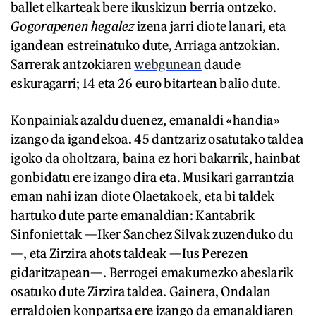
ballet elkarteak bere ikuskizun berria ontzeko.
Gogorapenen hegalez
izena jarri diote lanari, eta
igandean estreinatuko dute, Arriaga antzokian.
Sarrerak antzokiaren
webgunean
daude
eskuragarri; 14 eta 26 euro bitartean balio dute.
Konpainiak azaldu duenez, emanaldi «handia»
izango da igandekoa. 45 dantzariz osatutako taldea
igoko da oholtzara, baina ez hori bakarrik, hainbat
gonbidatu ere izango dira eta. Musikari garrantzia
eman nahi izan diote Olaetakoek, eta bi taldek
hartuko dute parte emanaldian: Kantabrik
Sinfoniettak —Iker Sanchez Silvak zuzenduko du
—, eta Zirzira ahots taldeak —Ius Perezen
gidaritzapean—. Berrogei emakumezko abeslarik
osatuko dute Zirzira taldea. Gainera, Ondalan
erraldoien konpartsa ere izango da emanaldiaren