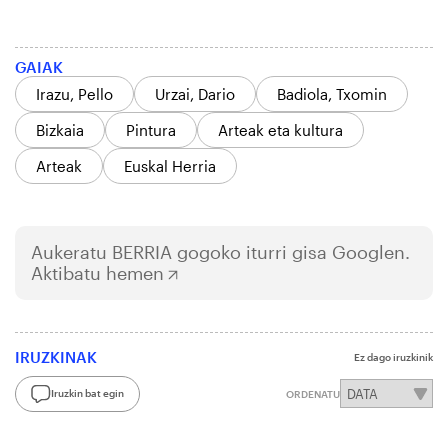
GAIAK
Irazu, Pello
Urzai, Dario
Badiola, Txomin
Bizkaia
Pintura
Arteak eta kultura
Arteak
Euskal Herria
Aukeratu
BERRIA
gogoko iturri gisa Googlen.
Aktibatu hemen
IRUZKINAK
Ez dago iruzkinik
Iruzkin bat egin
ORDENATU