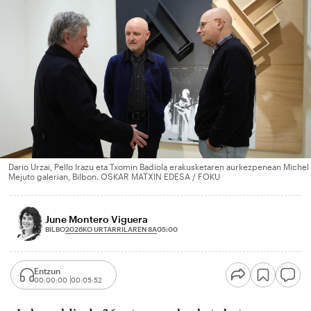
Dario Urzai, Pello Irazu eta Txomin Badiola erakusketaren aurkezpenean Michel
Mejuto galerian, Bilbon. OSKAR MATXIN EDESA / FOKU
June Montero Viguera
2026KO URTARRILAREN 8A
BILBO
05:00
Entzun
00:00:00
00:05:52