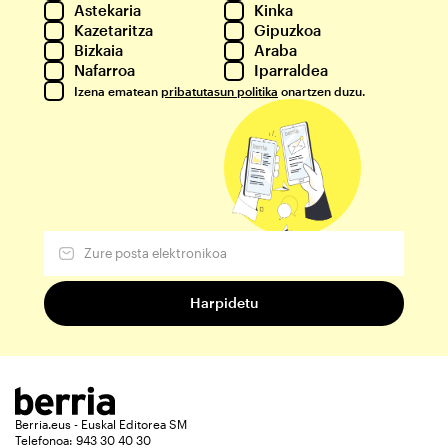
Astekaria
Kinka
Kazetaritza
Gipuzkoa
Bizkaia
Araba
Nafarroa
Iparraldea
Izena ematean
pribatutasun politika
onartzen duzu.
Berria.eus - Euskal Editorea SM
Telefonoa: 943 30 40 30