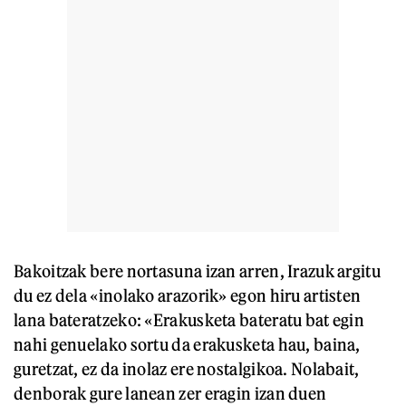
Bakoitzak bere nortasuna izan arren, Irazuk argitu
du ez dela «inolako arazorik» egon hiru artisten
lana bateratzeko: «Erakusketa bateratu bat egin
nahi genuelako sortu da erakusketa hau, baina,
guretzat, ez da inolaz ere nostalgikoa. Nolabait,
denborak gure lanean zer eragin izan duen