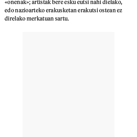
«onenak»; artistak bere esku eutsi nahi dielako,
edo nazioarteko erakusketan erakutsi ostean ez
direlako merkatuan sartu.