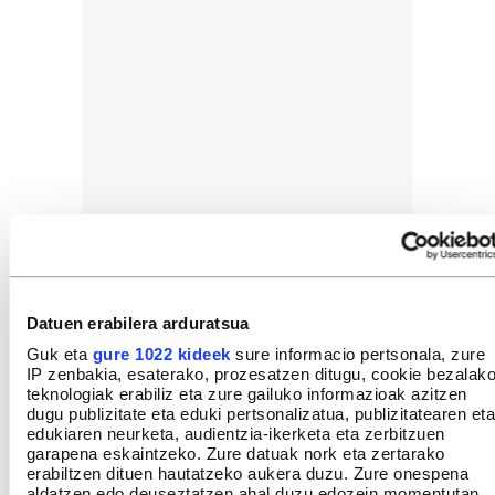
Datuen erabilera arduratsua
Guk eta
gure 1022 kideek
sure informacio pertsonala, zure
IP zenbakia, esaterako, prozesatzen ditugu, cookie bezalak
teknologiak erabiliz eta zure gailuko informazioak azitzen
dugu publizitate eta eduki pertsonalizatua, publizitatearen eta
edukiaren neurketa, audientzia-ikerketa eta zerbitzuen
garapena eskaintzeko. Zure datuak nork eta zertarako
erabiltzen dituen hautatzeko aukera duzu. Zure onespena
aldatzen edo deuseztatzen ahal duzu edozein momentutan,