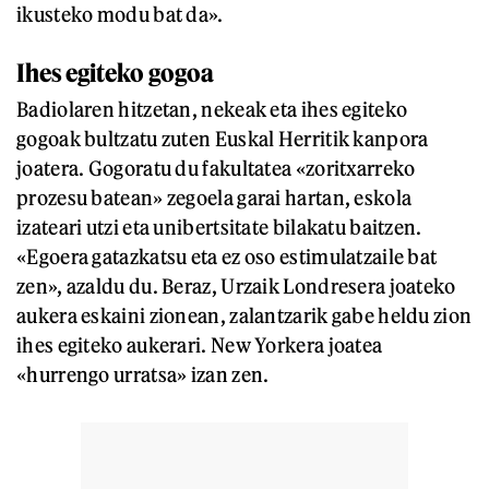
ikusteko modu bat da».
Ihes egiteko gogoa
Badiolaren hitzetan, nekeak eta ihes egiteko
gogoak bultzatu zuten Euskal Herritik kanpora
joatera. Gogoratu du fakultatea «zoritxarreko
prozesu batean» zegoela garai hartan, eskola
izateari utzi eta unibertsitate bilakatu baitzen.
«Egoera gatazkatsu eta ez oso estimulatzaile bat
zen», azaldu du. Beraz, Urzaik Londresera joateko
aukera eskaini zionean, zalantzarik gabe heldu zion
ihes egiteko aukerari. New Yorkera joatea
«hurrengo urratsa» izan zen.