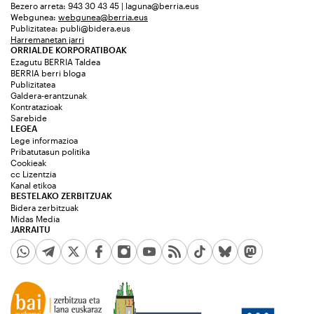
Bezero arreta: 943 30 43 45 | laguna@berria.eus
Webgunea:
webgunea@berria.eus
Publizitatea:
publi@bidera.eus
Harremanetan jarri
ORRIALDE KORPORATIBOAK
Ezagutu BERRIA Taldea
BERRIA berri bloga
Publizitatea
Galdera-erantzunak
Kontratazioak
Sarebide
LEGEA
Lege informazioa
Pribatutasun politika
Cookieak
cc Lizentzia
Kanal etikoa
BESTELAKO ZERBITZUAK
Bidera zerbitzuak
Midas Media
JARRAITU