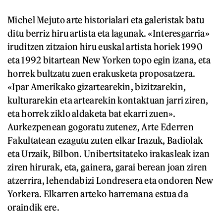
Michel Mejuto arte historialari eta galeristak batu
ditu berriz hiru artista eta lagunak. «Interesgarria»
iruditzen zitzaion hiru euskal artista horiek 1990
eta 1992 bitartean New Yorken topo egin izana, eta
horrek bultzatu zuen erakusketa proposatzera.
«Ipar Amerikako gizartearekin, bizitzarekin,
kulturarekin eta artearekin kontaktuan jarri ziren,
eta horrek ziklo aldaketa bat ekarri zuen».
Aurkezpenean gogoratu zutenez, Arte Ederren
Fakultatean ezagutu zuten elkar Irazuk, Badiolak
eta Urzaik, Bilbon. Unibertsitateko irakasleak izan
ziren hirurak, eta, gainera, garai berean joan ziren
atzerrira, lehendabizi Londresera eta ondoren New
Yorkera. Elkarren arteko harremana estua da
oraindik ere.