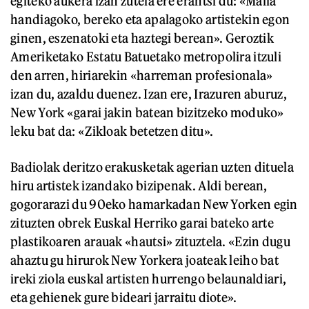
egiteko aukera izan zutela ere erantsi du: «Maila
handiagoko, bereko eta apalagoko artistekin egon
ginen, eszenatoki eta haztegi berean». Geroztik
Ameriketako Estatu Batuetako metropolira itzuli
den arren, hiriarekin «harreman profesionala»
izan du, azaldu duenez. Izan ere, Irazuren aburuz,
New York «garai jakin batean bizitzeko moduko»
leku bat da: «Zikloak betetzen ditu».
Badiolak deritzo erakusketak agerian uzten dituela
hiru artistek izandako bizipenak. Aldi berean,
gogorarazi du 90eko hamarkadan New Yorken egin
zituzten obrek Euskal Herriko garai bateko arte
plastikoaren arauak «hautsi» zituztela. «Ezin dugu
ahaztu gu hirurok New Yorkera joateak leiho bat
ireki ziola euskal artisten hurrengo belaunaldiari,
eta gehienek gure bideari jarraitu diote».