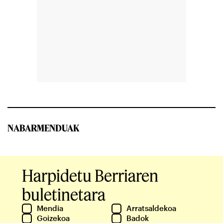
NABARMENDUAK
Harpidetu Berriaren
buletinetara
Mendia
Arratsaldekoa
Goizekoa
Badok