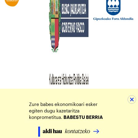
Zure babes ekonomikoari esker
egiten dugu kazetaritza
konprometitua.
BABESTU BERRIA