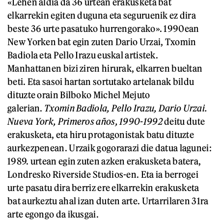
«Lehen aldia da 36 urtean erakusketa bat
elkarrekin egiten duguna eta seguruenik ez dira
beste 36 urte pasatuko hurrengorako». 1990ean
New Yorken bat egin zuten Dario Urzai, Txomin
Badiola eta Pello Irazu euskal artistek.
Manhattanen bizi ziren hirurak, elkarren bueltan
beti. Eta sasoi hartan sortutako artelanak bildu
dituzte orain Bilboko Michel Mejuto
galerian.
Txomin Badiola, Pello Irazu, Dario Urzai.
Nueva York, Primeros años, 1990-1992
deitu dute
erakusketa, eta hiru protagonistak batu dituzte
aurkezpenean. Urzaik gogorarazi die datua lagunei:
1989. urtean egin zuten azken erakusketa batera,
Londresko Riverside Studios-en. Eta ia berrogei
urte pasatu dira berriz ere elkarrekin erakusketa
bat aurkeztu ahal izan duten arte. Urtarrilaren 31ra
arte egongo da ikusgai.