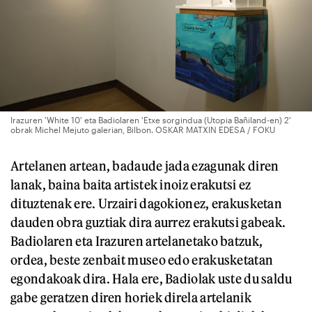
Irazuren 'White 10' eta Badiolaren 'Etxe sorgindua (Utopia Bañiland-en) 2'
obrak Michel Mejuto galerian, Bilbon. OSKAR MATXIN EDESA / FOKU
Artelanen artean, badaude jada ezagunak diren
lanak, baina baita artistek inoiz erakutsi ez
dituztenak ere. Urzairi dagokionez, erakusketan
dauden obra guztiak dira aurrez erakutsi gabeak.
Badiolaren eta Irazuren artelanetako batzuk,
ordea, beste zenbait museo edo erakusketatan
egondakoak dira. Hala ere, Badiolak uste du saldu
gabe geratzen diren horiek direla artelanik