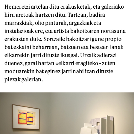
Hemeretzi artelan ditu erakusketak, eta galeriako
hiru aretoak hartzen ditu. Tartean, badira
marrazkiak, olio pinturak, argazkiak eta
instalazioak ere, eta artista bakoitzaren nortasuna
erakusten dute. Sortzaile bakoitzari gune propio
bat eskaini beharrean, batzuen eta besteen lanak
elkarrekin jarri dituzte ikusgai. Urzaik adierazi
duenez, garai hartan «elkarri eragiteko» zuten
moduarekin bat eginez jarri nahi izan dituzte
piezak galerian.