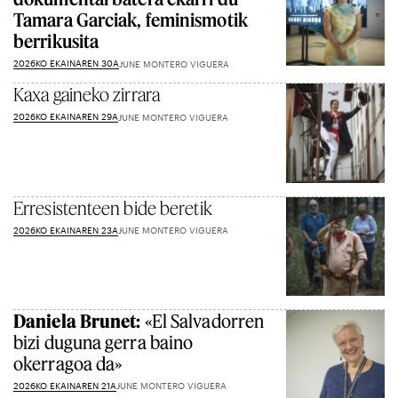
Tamara Garciak, feminismotik
berrikusita
2026KO EKAINAREN 30A
JUNE MONTERO VIGUERA
Kaxa gaineko zirrara
2026KO EKAINAREN 29A
JUNE MONTERO VIGUERA
Erresistenteen bide beretik
2026KO EKAINAREN 23A
JUNE MONTERO VIGUERA
Daniela Brunet:
«El Salvadorren
bizi duguna gerra baino
okerragoa da»
2026KO EKAINAREN 21A
JUNE MONTERO VIGUERA