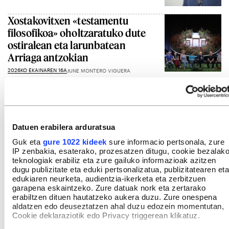
Xostakovitxen «testamentu
filosofikoa» oholtzaratuko dute
ostiralean eta larunbatean
Arriaga antzokian
2026KO EKAINAREN 16A
JUNE MONTERO VIGUERA
Gehiago ikusi
Datuen erabilera arduratsua
Guk eta
gure 1022 kideek
sure informacio pertsonala, zure
IP zenbakia, esaterako, prozesatzen ditugu, cookie bezalak
teknologiak erabiliz eta zure gailuko informazioak azitzen
dugu publizitate eta eduki pertsonalizatua, publizitatearen eta
edukiaren neurketa, audientzia-ikerketa eta zerbitzuen
garapena eskaintzeko. Zure datuak nork eta zertarako
erabiltzen dituen hautatzeko aukera duzu. Zure onespena
aldatzen edo deuseztatzen ahal duzu edozein momentutan,
Cookie deklaraziotik edo Privacy triggerean klikatuz.