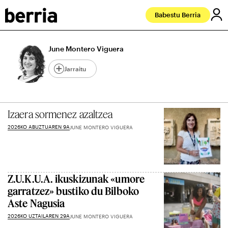
Babestu Berria
June Montero Viguera
Jarraitu
Izaera sormenez azaltzea
2026KO ABUZTUAREN 9A
JUNE MONTERO VIGUERA
Z.U.K.U.A. ikuskizunak «umore
garratzez» bustiko du Bilboko
Aste Nagusia
2026KO UZTAILAREN 29A
JUNE MONTERO VIGUERA