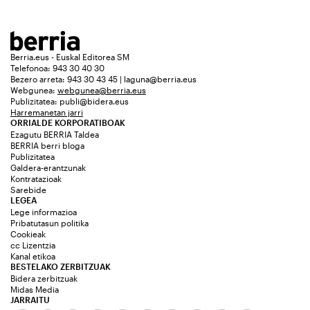
Berria.eus - Euskal Editorea SM
Telefonoa: 943 30 40 30
Bezero arreta: 943 30 43 45 | laguna@berria.eus
Webgunea:
webgunea@berria.eus
Publizitatea:
publi@bidera.eus
Harremanetan jarri
ORRIALDE KORPORATIBOAK
Ezagutu BERRIA Taldea
BERRIA berri bloga
Publizitatea
Galdera-erantzunak
Kontratazioak
Sarebide
LEGEA
Lege informazioa
Pribatutasun politika
Cookieak
cc Lizentzia
Kanal etikoa
BESTELAKO ZERBITZUAK
Bidera zerbitzuak
Midas Media
JARRAITU