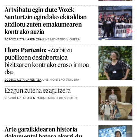
Artxibatu egin dute Voxek
Santurtzin egindako ekitaldian
atxilotu zuten emakumearen
kontrako auzia
2026KO UZTAILAREN 28A
JUNE MONTERO VIGUERA
Flora Partenio:
«Zerbitzu
publikoen desinbertsioa
bizitzaren kontrako eraso irmoa
da»
2026KO UZTAILAREN 12A
JUNE MONTERO VIGUERA
Ezagun zutena ezagutzera
2026KO UZTAILAREN 7A
JUNE MONTERO VIGUERA
Arte garaikidearen historia
dokumental batera ekarri du