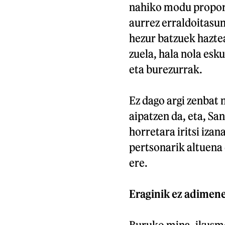
nahiko modu proportz
aurrez erraldoitasun
hezur batzuek haztea
zuela, hala nola es
eta burezurrak.
Ez dago argi zenbat n
aipatzen da, eta, Sa
horretara iritsi iza
pertsonarik altuena 
ere.
Eraginik ez adimen
Buruko mina, ikusme