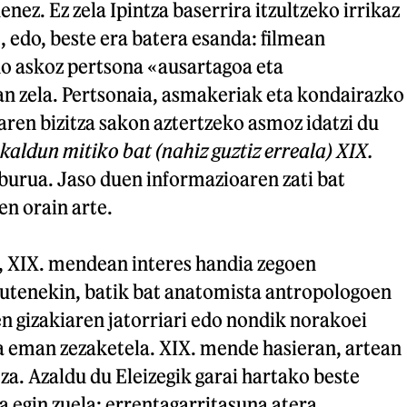
nez. Ez zela Ipintza baserrira itzultzeko irrikaz
t, edo, beste era batera esanda: filmean
no askoz pertsona «ausartagoa eta
an zela. Pertsonaia, asmakeriak eta kondairazko
ren bizitza sakon aztertzeko asmoz idatzi du
aldun mitiko bat (nahiz guztiz erreala) XIX.
burua. Jaso duen informazioaren zati bat
en orain arte.
 XIX. mendean interes handia zegoen
zutenekin, batik bat anatomista antropologoen
en gizakiaren jatorriari edo nondik norakoei
 eman zezaketela. XIX. mende hasieran, artean
tza. Azaldu du Eleizegik garai hartako beste
a egin zuela: errentagarritasuna atera