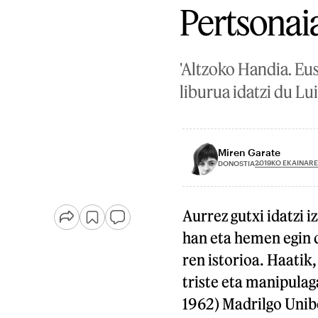
Pertsonai
'Altzoko Handia. Eu
liburua idatzi du L
Miren Garate
2019KO EKAINARE
DONOSTIA
Aurrez gutxi idatzi i
han eta hemen egin 
ren istorioa. Haatik
triste eta manipulag
1962) Madrilgo Unibe