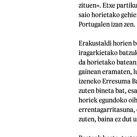
zituen». Etxe partik
saio horietako gehie
Portugalen izan zen.
Erakustaldi horien b
iragarkietako batzuk
da horietako batean;
gainean eramaten, lu
izeneko Erresuma Ba
zuten bineta bat, es
horiek egundoko oih
errentagarritasuna,
zuten, baina ez dut u