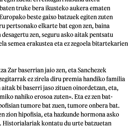
a baten truke bera ikusteko aukera ematen
 Europako beste gaixo batzuek egiten zuten
ru pertsonako elkarte bat egon zen, baina
n desagertu zen, seguru asko aitak pentsatu
ela semea erakustea eta ez zegoela bitartekarien
za Zar baserrian jaio zen, eta Sanchezek
gitarrak ez zirela diru premia handiko familia
aitak bi baserri jaso zituen oinordetzan, eta,
miko nahiko erosoa zuten». Eta ez zen bat-
pofisian tumore bat zuen, tumore onbera bat.
en zion hipofisia, eta hazkunde hormona asko
. Historialariak kontatu du urte batzuetan