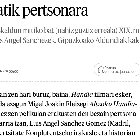
atik pertsonara
skaldun mitiko bat (nahiz guztiz erreala) XIX.
uis Angel Sanchezek. Gipuzkoako Aldundiak kal
Entzun
N 26A
00:00
00:00:00
00:00:00
zan zen hari buruz, baina,
Handia
filmari esker,
da ezagun Migel Joakin Eleizegi
Altzoko Handia
-
, ez zen pelikulan erakusten den bezain pertsona
arria izan, Luis Angel Sanchez Gomez (Madril,
rtsitate Konplutentseko irakasle eta historian