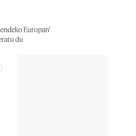
 mendeko Europan'
eratu du