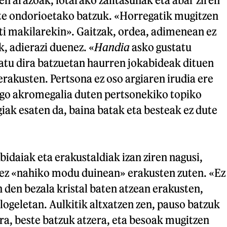
e ondorioetako batzuk. «Horregatik mugitzen
beti makilarekin». Gaitzak, ordea, adimenean ez
k, adierazi duenez. «
Handia
asko gustatu
matu dira batzuetan haurren jokabideak dituen
erakusten. Pertsona ez oso argiaren irudia ere
go akromegalia duten pertsonekiko topiko
giak esaten da, baina batak eta besteak ez dute
 bidaiak eta erakustaldiak izan ziren nagusi,
ez «nahiko modu duinean» erakusten zuten. «Ez
n den bezala kristal baten atzean erakusten,
 logeletan. Aulkitik altxatzen zen, pauso batzuk
ra, beste batzuk atzera, eta besoak mugitzen