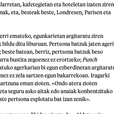
ularretan, kafetegietan eta hoteletan izaten ziren
nak, eta, besteak beste, Londresen, Parisen eta
erri emateko, egunkarietan argitaratu ziren
 bildu ditu liburuan. Pertsona batzuk jaten ageri
 beste batean, berriz, pertsona batzuk beso
rra bustita zegoenez ez erortzeko;
Punch
tuko agerkarian bi egun ezberdinetan argitarat
anez ez zela sartzen egun bakarrekoan. Iragarki
artzuna eman zioten. «Ondo atera zioten
 eta seguru asko aitak edo anaiak konbentzituko
ste pertsona esplotatu bat izan zenik».