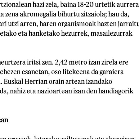
ionalean hazi zela, baina 18-20 urtetik aurrera
a zena akromegalia bihurtu zitzaiola; hau da,
ri utzi arren, haren organismoak hazten jarrait
kuetako eta hanketako hezurrek, masailezurrak
eurtzera iritsi zen. 2,42 metro izan zirela ere
nchezen esanetan, oso litekeena da garaiera
na. Euskal Herrian orain artean izandako
da, nahiz eta nazioartean izan den handiagorik
ean
n arazoak, lotarako zailtasunak eta abar ziren