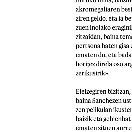
akromegaliaren best
ziren geldo, eta ia 
zuen inolako eragini
zitzaidan, baina te
pertsona baten gisa 
ematen du, eta bada
hori;ez direla oso ar
zerikusirik».
Eleizegiren bizitzan,
baina Sanchezen ust
zen pelikulan ikuste
baizik eta gehienbat
ematen zituen aurre