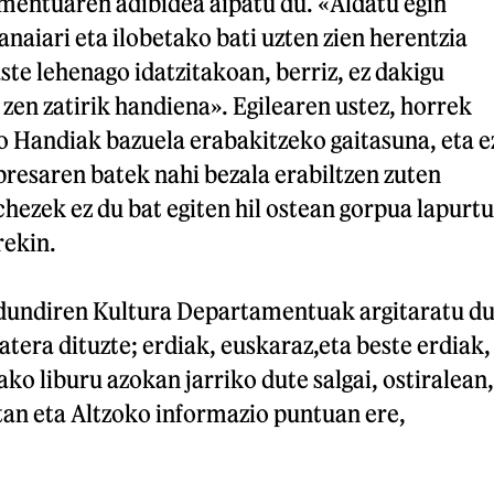
amentuaren adibidea aipatu du. «Aldatu egin
naiari eta ilobetako bati uzten zien herentzia
aste lehenago idatzitakoan, berriz, ez dakigu
 zen zatirik handiena». Egilearen ustez, horrek
o Handiak bazuela erabakitzeko gaitasuna, eta e
presaren batek nahi bezala erabiltzen zuten
chezek ez du bat egiten hil ostean gorpua lapurtu
rekin.
dundiren Kultura Departamentuak argitaratu d
 atera dituzte; erdiak, euskaraz,eta beste erdiak,
ako liburu azokan jarriko dute salgai, ostiralean,
tan eta Altzoko informazio puntuan ere,