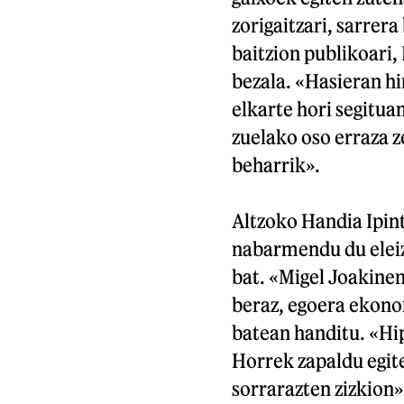
zorigaitzari, sarrer
baitzion publikoari,
bezala. «Hasieran hi
elkarte hori segitua
zuelako oso erraza z
beharrik».
Altzoko Handia Ipint
nabarmendu du eleize
bat. «Migel Joakinen 
beraz, egoera ekono
batean handitu. «Hi
Horrek zapaldu egit
sorrarazten zizkion»