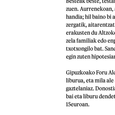
Besteak beste, test
zuen. Aurrenekoan, a
handia; hil baino bi 
zergatik, aitarentzat
erakusten du Altzok
zela familiak edo en
txotxongilo bat. San
egin zuten hipotesia
Gipuzkoako Foru Al
liburua, eta mila ale
gaztelaniaz. Donosti
bai eta liburu dende
15euroan.