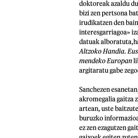
doktoreak azaldu due
bizi zen pertsona ba
irudikatzen den bai
interesgarriagoa» iz
datuak alboratuta,ha
Altzoko Handia. Eusk
mendeko Europan
li
argitaratu gabe zego
Sanchezen esanetan,
akromegalia gaitza 
artean, uste baitzut
buruzko informazioa
ez zen ezagutzen gai
gaixoek egiten zuten