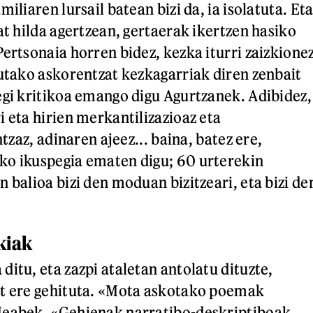
miliaren lursail batean bizi da, ia isolatuta. Et
at hilda agertzean, gertaerak ikertzen hasiko
Pertsonaia horren bidez, kezka iturri zaizkione
Gutako askorentzat kezkagarriak diren zenbait
egi kritikoa emango digu Agurtzanek. Adibidez,
i eta hirien merkantilizazioaz eta
ntzaz, adinaren ajeez... baina, batez ere,
ko ikuspegia ematen digu; 60 urterekin
 balioa bizi den moduan bizitzeari, eta bizi de
kiak
itu, eta zazpi ataletan antolatu dituzte,
at ere gehituta. «Mota askotako poemak
Meabek. «Gehienak narratibo-deskriptiboak