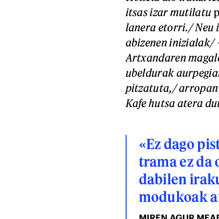
itsas izar mutilatu
p
lanera etorri./ Neu 
abizenen inizialak/ –
Artxandaren magale
ubeldurak aurpegia
pitzatuta,/ arropan 
Kafe hutsa atera du
«Ez dago pis
trama ez da 
dabilen irak
modukoak an
MIREN AGUR MEA