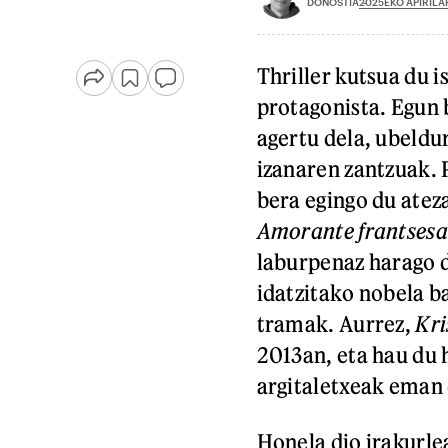
2025EKO APIRILA
DONOSTIA
Thriller kutsua du i
protagonista. Egun b
agertu dela, ubeldu
izanaren zantzuak. P
bera egingo du atez
Amorante frantsesa
laburpenaz harago 
idatzitako nobela b
tramak. Aurrez,
Kri
2013an, eta hau du 
argitaletxeak eman 
Honela dio irakurle