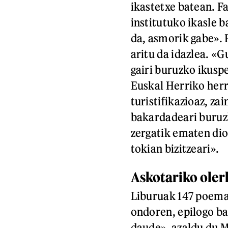
ikastetxe batean. Fa
institutuko ikasle b
da, asmorik gabe». 
aritu da idazlea. «
gairi buruzko ikusp
Euskal Herriko herr
turistifikazioaz, zai
bakardadeari buruz
zergatik ematen dion
tokian bizitzeari».
Askotariko oler
Liburuak 147 poema d
ondoren, epilogo b
daude», azaldu du 