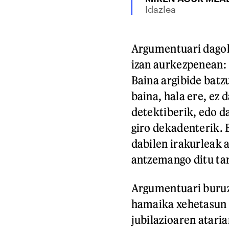
Idazlea
Argumentuari dagok
izan aurkezpenean: 
Baina argibide batz
baina, hala ere, ez 
detektiberik, edo d
giro dekadenterik. 
dabilen irakurleak
antzemango ditu ta
Argumentuari buruz
hamaika xehetasun 
jubilazioaren atari