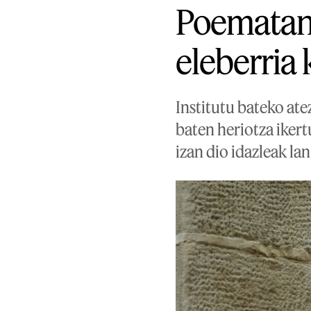
Poematan 
eleberria
Institutu bateko ate
baten heriotza iker
izan dio idazleak la