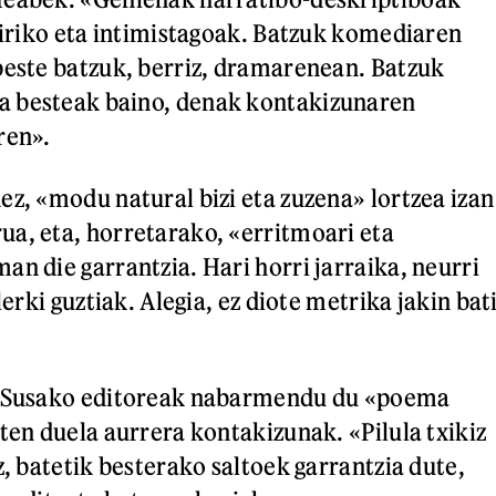
 liriko eta intimistagoak. Batzuk komediaren
beste batzuk, berriz, dramarenean. Batzuk
 besteak baino, denak kontakizunaren
ren».
ez, «modu natural bizi eta zuzena» lortzea izan
a, eta, horretarako, «erritmoari eta
an die garrantzia. Hari horri jarraika, neurri
lerki guztiak. Alegia, ez diote metrika jakin bat
a Susako editoreak nabarmendu du «poema
ten duela aurrera kontakizunak. «Pilula txikiz
z, batetik besterako saltoek garrantzia dute,