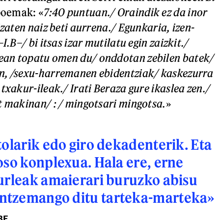
oemak: «
7:40 puntuan./ Oraindik ez da inor
izaten naiz beti aurrena./ Egunkaria, izen-
I.B–/ bi itsas izar mutilatu egin zaizkit./
an topatu omen du/ onddotan zebilen batek/
n, /sexu-harremanen ebidentziak/ kaskezurra
txakur-ileak./ Irati Beraza gure ikaslea zen./
t makinan/ : / mingotsari mingotsa.
»
tolarik edo giro dekadenterik. Eta
oso konplexua. Hala ere, erne
urleak amaierari buruzko abisu
tzemango ditu tarteka-marteka»
BE