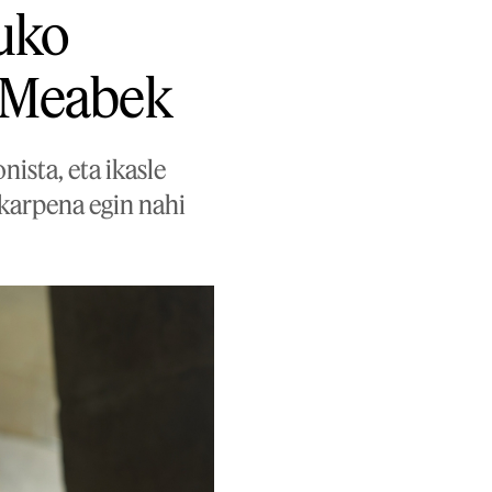
suko
r Meabek
ista, eta ikasle
ekarpena egin nahi