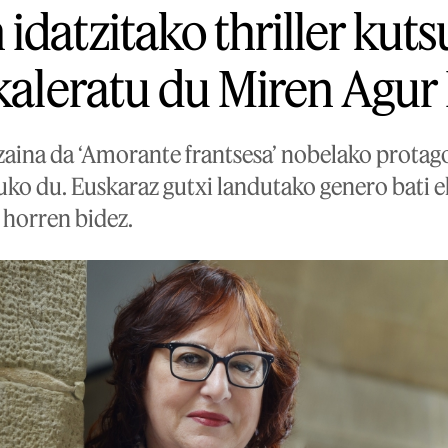
idatzitako thriller kut
 kaleratu du Miren Agu
zaina da ‘Amorante frantsesa’ nobelako protagon
tuko du. Euskaraz gutxi landutako genero bati 
n horren bidez.