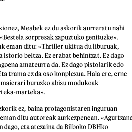
ionez, Meabek ez du askorik aurreratu nahi
«Bestela sorpresak zapuztuko genituzke».
uk eman ditu: «Thriller ukitua du liburuak,
da istorio beltza. Ez erabat behintzat. Ez dago
agoena amateurra da. Ez dago pistolarik edo
Eta trama ez da oso konplexua. Hala ere, erne
 amaierari buruzko abisu modukoak
rteka-marteka».
korik ez, baina protagonistaren inguruan
eman ditu autoreak aurkezpenean. «Agurtzan
an dago, eta atezaina da Bilboko DBHko