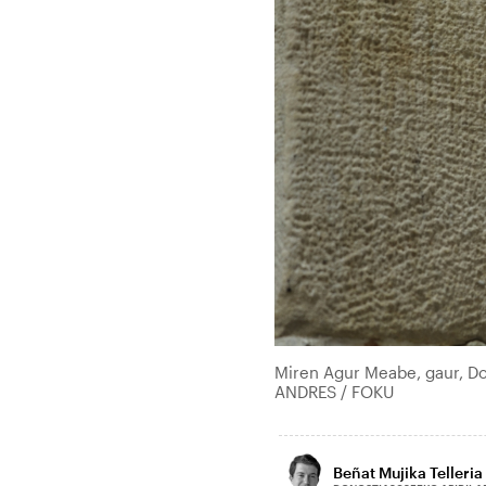
Miren Agur Meabe, gaur, Do
ANDRES / FOKU
Beñat Mujika Telleria