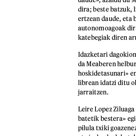
dira; beste batzuk,
ertzean daude, eta 
autonomoagoak dira
katebegiak diren ar
Idazketari dagokion
da Meaberen helburu
hoskidetasunari» em
librean idatzi ditu o
jarraitzen.
Leire Lopez Ziluag
batetik bestera» egi
pilula txiki goazene