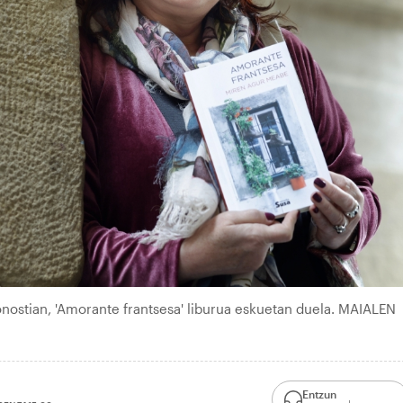
nostian, 'Amorante frantsesa' liburua eskuetan duela. MAIALEN
Entzun