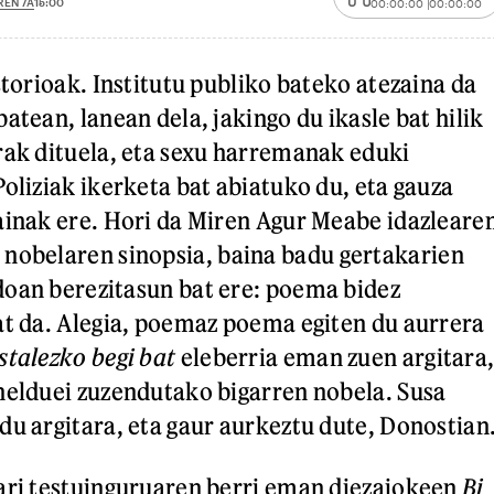
REN 7A
15:00
00:00:00
00:00:00
storioak. Institutu publiko bateko atezaina da
atean, lanean dela, jakingo du ikasle bat hilik
rak dituela, eta sexu harremanak eduki
oliziak ikerketa bat abiatuko du, eta gauza
ainak ere. Hori da Miren Agur Meabe idazleare
nobelaren sinopsia, baina badu gertakarien
doan berezitasun bat ere: poema bidez
at da. Alegia, poemaz poema egiten du aurrera
stalezko begi bat
eleberria eman zuen argitara
helduei zuzendutako bigarren nobela. Susa
du argitara, eta gaur aurkeztu dute, Donostian
ari testuinguruaren berri eman diezaiokeen
Bi