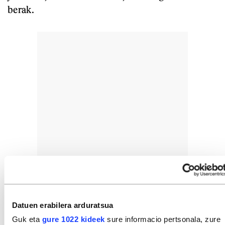
berak.
Datuen erabilera arduratsua
Guk eta
gure 1022 kideek
sure informacio pertsonala, zure