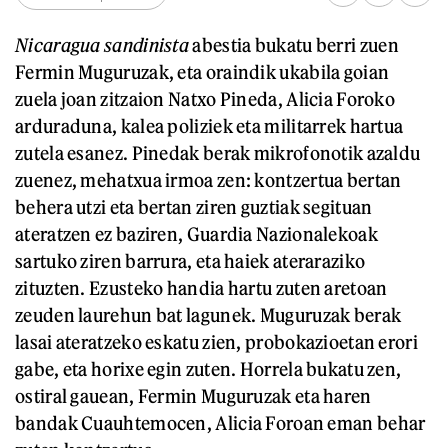
Nicaragua sandinista
abestia bukatu berri zuen
Fermin Muguruzak, eta oraindik ukabila goian
zuela joan zitzaion Natxo Pineda, Alicia Foroko
arduraduna, kalea poliziek eta militarrek hartua
zutela esanez. Pinedak berak mikrofonotik azaldu
zuenez, mehatxua irmoa zen: kontzertua bertan
behera utzi eta bertan ziren guztiak segituan
ateratzen ez baziren, Guardia Nazionalekoak
sartuko ziren barrura, eta haiek ateraraziko
zituzten. Ezusteko handia hartu zuten aretoan
zeuden laurehun bat lagunek. Muguruzak berak
lasai ateratzeko eskatu zien, probokazioetan erori
gabe, eta horixe egin zuten. Horrela bukatu zen,
ostiral gauean, Fermin Muguruzak eta haren
bandak Cuauhtemocen, Alicia Foroan eman behar