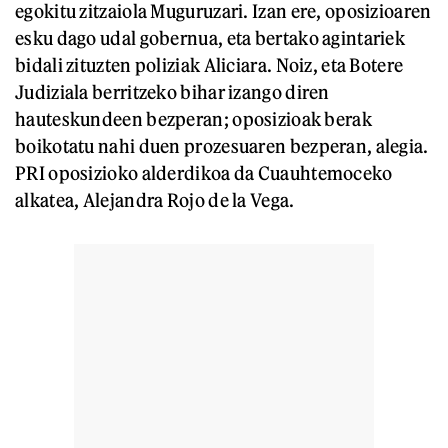
egokitu zitzaiola Muguruzari. Izan ere, oposizioaren
esku dago udal gobernua, eta bertako agintariek
bidali zituzten poliziak Aliciara. Noiz, eta Botere
Judiziala berritzeko bihar izango diren
hauteskundeen bezperan; oposizioak berak
boikotatu nahi duen prozesuaren bezperan, alegia.
PRI oposizioko alderdikoa da Cuauhtemoceko
alkatea, Alejandra Rojo de la Vega.