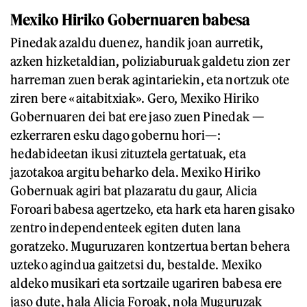
Mexiko Hiriko Gobernuaren babesa
Pinedak azaldu duenez, handik joan aurretik,
azken hizketaldian, poliziaburuak galdetu zion zer
harreman zuen berak agintariekin, eta nortzuk ote
ziren bere «aitabitxiak». Gero, Mexiko Hiriko
Gobernuaren dei bat ere jaso zuen Pinedak —
ezkerraren esku dago gobernu hori—:
hedabideetan ikusi zituztela gertatuak, eta
jazotakoa argitu beharko dela. Mexiko Hiriko
Gobernuak agiri bat plazaratu du gaur, Alicia
Foroari babesa agertzeko, eta hark eta haren gisako
zentro independenteek egiten duten lana
goratzeko. Muguruzaren kontzertua bertan behera
uzteko agindua gaitzetsi du, bestalde. Mexiko
aldeko musikari eta sortzaile ugariren babesa ere
jaso dute, hala Alicia Foroak, nola Muguruzak