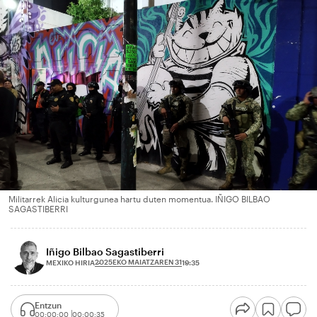
Militarrek Alicia kulturgunea hartu duten momentua. IÑIGO BILBAO
SAGASTIBERRI
Iñigo Bilbao Sagastiberri
2025EKO MAIATZAREN 31
MEXIKO HIRIA
19:35
Entzun
00:00:00
00:00:35