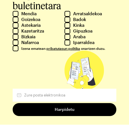
buletinetara
Mendia
Arratsaldekoa
Goizekoa
Badok
Astekaria
Kinka
Kazetaritza
Gipuzkoa
Bizkaia
Araba
Nafarroa
Iparraldea
Izena ematean
pribatutasun politika
onartzen duzu.