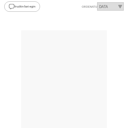
Iruzkin bat egin
ORDENATU