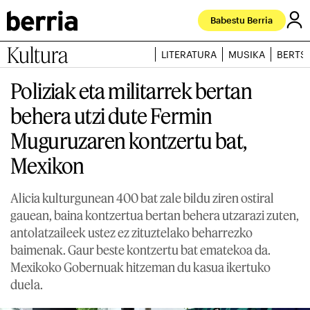
Babestu Berria
Kultura
LITERATURA
MUSIKA
BERTS
Poliziak eta militarrek bertan
behera utzi dute Fermin
Muguruzaren kontzertu bat,
Mexikon
Alicia kulturgunean 400 bat zale bildu ziren ostiral
gauean, baina kontzertua bertan behera utzarazi zuten,
antolatzaileek ustez ez zituztelako beharrezko
baimenak. Gaur beste kontzertu bat ematekoa da.
Mexikoko Gobernuak hitzeman du kasua ikertuko
duela.