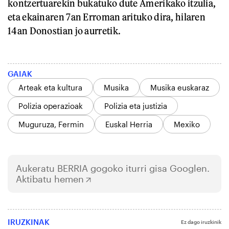
kontzertuarekin bukatuko dute Amerikako itzulia,
eta ekainaren 7an Erroman arituko dira, hilaren
14an Donostian jo aurretik.
GAIAK
Arteak eta kultura
Musika
Musika euskaraz
Polizia operazioak
Polizia eta justizia
Muguruza, Fermin
Euskal Herria
Mexiko
Aukeratu
BERRIA
gogoko iturri gisa Googlen.
Aktibatu hemen
IRUZKINAK
Ez dago iruzkinik