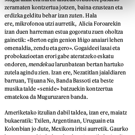
zeramaten kontzertua jotzen, baina ezustean eta
erdizka gelditu behar izan zuten. Hala
ere, mikrofonoa utzi aurretik, Alicia Foroarekin
izan duen harreman estua gogoratu zuen oholtza
gainetik: «Berton egin genion Iñigo anaiari lehen
omenaldia, zendu eta gero». Gogaideei lasai eta
probokazioetan erori gabe ateratzeko eskatu
ondoren,
mendekua
larunbatean bertan hartuko
zutela agindu zien. Izan ere, Nezatitlan jaialdiaren
barruan, Tijuana No, Banda Bassoti eta beste
musika talde «senide» batzuekin kontzertua
ematekoa da Muguruzaren banda.
Ameriketako itzulian dabil taldea, izan ere, maiatz
bukaeratik: Txilen, Argentinan, Uruguain eta
Kolonbian jo dute, Mexikora iritsi aurretik. Gaurko