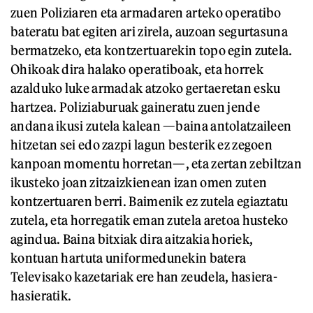
zuen Poliziaren eta armadaren arteko operatibo
bateratu bat egiten ari zirela, auzoan segurtasuna
bermatzeko, eta kontzertuarekin topo egin zutela.
Ohikoak dira halako operatiboak, eta horrek
azalduko luke armadak atzoko gertaeretan esku
hartzea. Poliziaburuak gaineratu zuen jende
andana ikusi zutela kalean —baina antolatzaileen
hitzetan sei edo zazpi lagun besterik ez zegoen
kanpoan momentu horretan—, eta zertan zebiltzan
ikusteko joan zitzaizkienean izan omen zuten
kontzertuaren berri. Baimenik ez zutela egiaztatu
zutela, eta horregatik eman zutela aretoa husteko
agindua. Baina bitxiak dira aitzakia horiek,
kontuan hartuta uniformedunekin batera
Televisako kazetariak ere han zeudela, hasiera-
hasieratik.