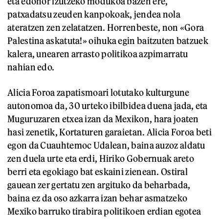
eta edonor izutzeko modukoa bazen ere,
patxadatsu zeuden kanpokoak, jendea nola
ateratzen zen zelatatzen. Horrenbeste, non «Gora
Palestina askatuta!» oihuka egin baitzuten batzuek
kalera, unearen arrasto politikoa azpimarratu
nahian edo.
Alicia Foroa zapatismoari lotutako kulturgune
autonomoa da, 30 urteko ibilbidea duena jada, eta
Muguruzaren etxea izan da Mexikon, hara joaten
hasi zenetik, Kortaturen garaietan. Alicia Foroa beti
egon da Cuauhtemoc Udalean, baina auzoz aldatu
zen duela urte eta erdi, Hiriko Gobernuak areto
berri eta egokiago bat eskaini zienean. Ostiral
gauean zer gertatu zen argituko da beharbada,
baina ez da oso azkarra izan behar asmatzeko
Mexiko barruko tirabira politikoen erdian egotea