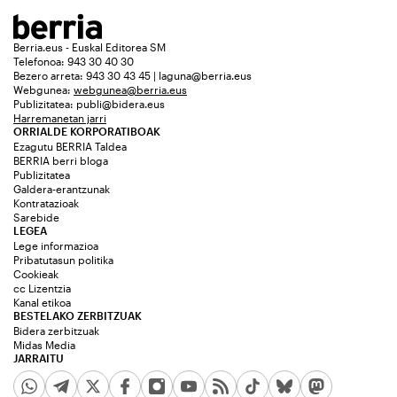
Berria.eus - Euskal Editorea SM
Telefonoa: 943 30 40 30
Bezero arreta: 943 30 43 45 | laguna@berria.eus
Webgunea:
webgunea@berria.eus
Publizitatea:
publi@bidera.eus
Harremanetan jarri
ORRIALDE KORPORATIBOAK
Ezagutu BERRIA Taldea
BERRIA berri bloga
Publizitatea
Galdera-erantzunak
Kontratazioak
Sarebide
LEGEA
Lege informazioa
Pribatutasun politika
Cookieak
cc Lizentzia
Kanal etikoa
BESTELAKO ZERBITZUAK
Bidera zerbitzuak
Midas Media
JARRAITU