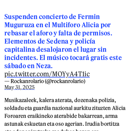
Suspenden concierto de Fermin
Muguruza en el Multiforo Alicia por
rebasar el aforo y falta de permisos.
Elementos de Sedena y policía
capitalina desalojaron el lugar sin
incidentes. El músico tocará gratis este
sábado en Neza.
pic.twitter.com/MOYyA4T1ic
— Rockanrolario (@rockanrolario)
May 31, 2025
Musikazaleek, kalera aterata, dozenaka polizia,
soldadu eta guardia nazional aurkitu zituzten Alicia
Foroaren eraikineko aterabide bakarrean, arma
astunak eskuetan eta oso agerian. Irudia bortitza