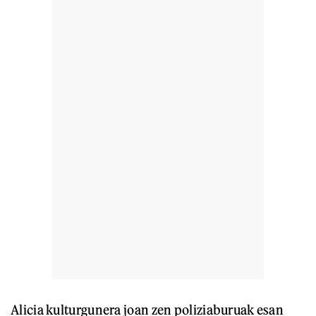
Alicia kulturgunera joan zen poliziaburuak esan