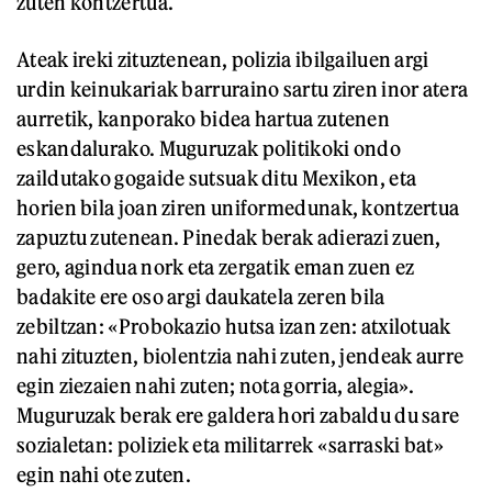
zuten kontzertua.
Ateak ireki zituztenean, polizia ibilgailuen argi
urdin keinukariak barruraino sartu ziren inor atera
aurretik, kanporako bidea hartua zutenen
eskandalurako. Muguruzak politikoki ondo
zaildutako gogaide sutsuak ditu Mexikon, eta
horien bila joan ziren uniformedunak, kontzertua
zapuztu zutenean. Pinedak berak adierazi zuen,
gero, agindua nork eta zergatik eman zuen ez
badakite ere oso argi daukatela zeren bila
zebiltzan: «Probokazio hutsa izan zen: atxilotuak
nahi zituzten, biolentzia nahi zuten, jendeak aurre
egin ziezaien nahi zuten; nota gorria, alegia».
Muguruzak berak ere galdera hori zabaldu du sare
sozialetan: poliziek eta militarrek «sarraski bat»
egin nahi ote zuten.