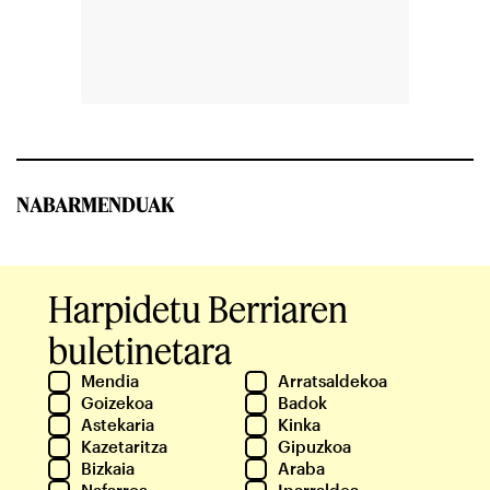
NABARMENDUAK
Harpidetu Berriaren
buletinetara
Mendia
Arratsaldekoa
Goizekoa
Badok
Astekaria
Kinka
Kazetaritza
Gipuzkoa
Bizkaia
Araba
Nafarroa
Iparraldea