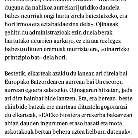
duguna da nahikoa aurrekari juridiko daudela
babes neurriak ongi hartu zirela baieztatzeko, eta
hori irmoa eta eztabaidaezina dela». Ojinagak
gehitu du administrazioak ezin duela berak
hartutako neurrien aurka jo, ez eta aurrez legez
babestu dituen eremuak murriztu ere, «oinarrizko
printzipio bat» dela hori.
Bestetik, elkarteak azaldu du lanean ari direla bai
Europako Batzordearen aurrean bai Unescoren
aurrean egoera salatzeko. Ojinagaren hitzetan, jada
ari dira hainbat bide lantzen. Eta, era berean, beste
ekinbide batzuk ere martxan dituztela gogorarazi
du elkarteak, «EAEko biosfera erreserba bakarrean
abian dauden ingurumen eraso basati eta mota
askotakoak bertan behera uztea helburu dutenak».