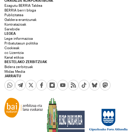
ORRIALDE KORPORATIBOAK
Ezagutu BERRIA Taldea
BERRIA berri bloga
Publizitatea
Galdera-erantzunak
Kontratazioak
Sarebide
LEGEA
Lege informazioa
Pribatutasun politika
Cookieak
cc Lizentzia
Kanal etikoa
BESTELAKO ZERBITZUAK
Bidera zerbitzuak
Midas Media
JARRAITU