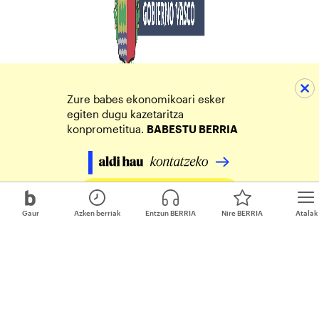
Zure babes ekonomikoari esker
egiten dugu kazetaritza
konprometitua.
BABESTU BERRIA
Egin zure ekarpena
Gaur
Azken berriak
Entzun BERRIA
Nire BERRIA
Atalak