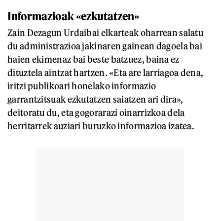
Informazioak «ezkutatzen»
Zain Dezagun Urdaibai elkarteak oharrean salatu
du administrazioa jakinaren gainean dagoela bai
haien ekimenaz bai beste batzuez, baina ez
dituztela aintzat hartzen. «Eta are larriagoa dena,
iritzi publikoari honelako informazio
garrantzitsuak ezkutatzen saiatzen ari dira»,
deitoratu du, eta gogorarazi oinarrizkoa dela
herritarrek auziari buruzko informazioa izatea.