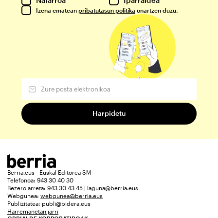
Izena ematean
pribatutasun politika
onartzen duzu.
Berria.eus - Euskal Editorea SM
Telefonoa: 943 30 40 30
Bezero arreta: 943 30 43 45 | laguna@berria.eus
Webgunea:
webgunea@berria.eus
Publizitatea:
publi@bidera.eus
Harremanetan jarri