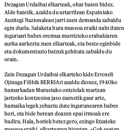
Dezagun Urdaibai elkarteak, ohar baten bidez.
Alde batetik, azaldu du urtarrilean Espainiako
Auzitegi Nazionalean jarri zuen demanda zabaldu
egin duela. Salaketa hura museoa eraiki nahi duten
inguruari babes eremua murrizteko erabakiaren
aurka aurkeztu zuen elkarteak, eta beste eginbide
eta dokumentazio batzuk gehituta zabaldu du
orain.
Zain Dezagun Urdaibai elkarteko kide Erroxeli
Ojinaga Filibik BERRIAri azaldu dionez, 1940ko
hamarkadan Muruetako ontziolak martxan
jartzeko kontzesioa jaso zuenetik gaur arte,
hamaika legek zehaztu dute ingurunearen babes
hori, eta bide berean doazen epai irmoak ere
badira. Hala, horiek betez gero, ezingo litzateke
museoa eraiki, elkartearen hitzetan. «Guk esaten