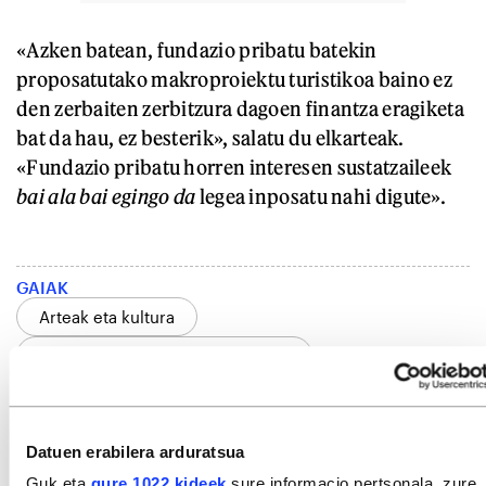
«Azken batean, fundazio pribatu batekin
proposatutako makroproiektu turistikoa baino ez
den zerbaiten zerbitzura dagoen finantza eragiketa
bat da hau, ez besterik», salatu du elkarteak.
«Fundazio pribatu horren interesen sustatzaileek
bai ala bai egingo da
legea inposatu nahi digute».
GAIAK
Arteak eta kultura
Kultur industriak eta azpiegiturak
Polizia eta justizia
Justizia
Auzibideak
Ingurumena
Ingurumenaren zaintza
Datuen erabilera arduratsua
Ingurumenaren hondamena
Guk eta
gure 1022 kideek
sure informacio pertsonala, zure