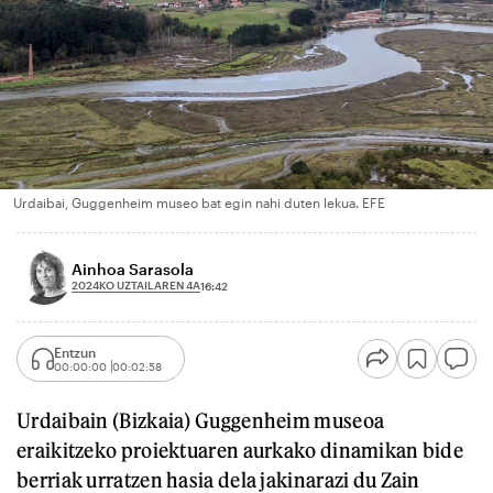
Urdaibai, Guggenheim museo bat egin nahi duten lekua. EFE
Ainhoa Sarasola
2024KO UZTAILAREN 4A
16:42
Entzun
00:00:00
00:02:58
Urdaibain (Bizkaia) Guggenheim museoa
eraikitzeko proiektuaren aurkako dinamikan bide
berriak urratzen hasia dela jakinarazi du Zain