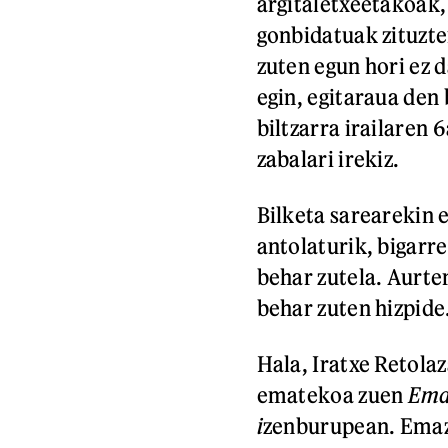
argitaletxeetakoak,
gonbidatuak zituzte
zuten egun hori ez d
egin, egitaraua den 
biltzarra irailaren 
zabalari irekiz.
Bilketa sarearekin 
antolaturik, bigarr
behar zutela. Aurte
behar zuten hizpide
Hala, Iratxe Retolaz
ematekoa zuen
Ema
i
zenburupean. Emazt