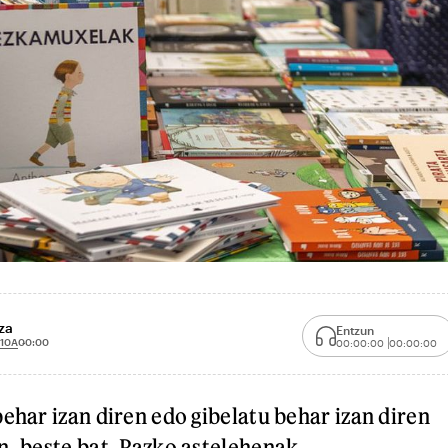
za
Entzun
 10A
00:00
00:00:00
00:00:00
ehar izan diren edo gibelatu behar izan diren
n, beste bat. Pazko astelehenak