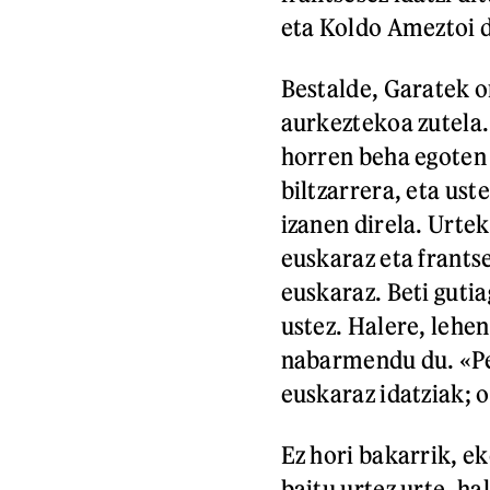
eta Koldo Ameztoi d
Bestalde, Garatek o
aurkeztekoa zutela.
horren beha egoten d
biltzarrera, eta ust
izanen direla. Urte
euskaraz eta frantse
euskaraz. Beti guti
ustez. Halere, lehen
nabarmendu du. «Pen
euskaraz idatziak; 
Ez hori bakarrik, ek
baitu urtez urte, ha