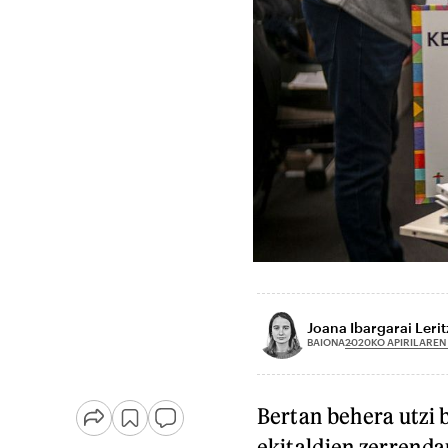
Joana Ibargarai Lerit
2020KO APIRILAREN
BAIONA
Bertan behera utzi b
ekitaldien zerrenda