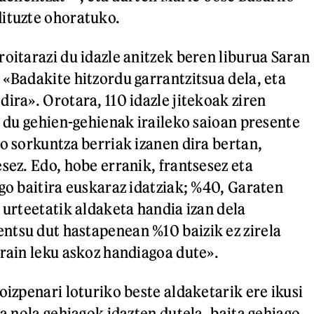
ituzte ohoratuko.
roitarazi du idazle anitzek beren liburua Saran
 «Badakite hitzordu garrantzitsua dela, eta
ira». Orotara, 110 idazle jitekoak ziren
e du gehien-gehienak iraileko saioan presente
ko sorkuntza berriak izanen dira bertan,
sez. Edo, hobe erranik, frantsesez eta
ago baitira euskaraz idatziak; %40, Garaten
 urteetatik aldaketa handia izan dela
tsu dut hastapenean %10 baizik ez zirela
orain leku askoz handiagoa dute».
oizpenari loturiko beste aldaketarik ere ikusi
la nola gehiagok idazten dutela, baita gehiago