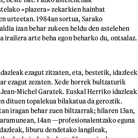
telako «plazera» zekarkien hainbat
ken urteetan. 1984an sortua, Sarako
taldia izan behar zukeen heldu den astelehen
a irailera arte beha egon beharko du, ontsalaz.
idazleak ezagut zitzaten, eta, bestetik, idazleek
kar ezagut zezaten. Xede horrek bultzaturik
a Jean-Michel Garatek. Euskal Herriko idazleak
en dituen topalekua bilakatua da geroztik.
an iragan behar zuen biltzarrak; hilaren 13an,
iharamunean, 14an —profesionalentzako eguna
dazleak, liburu dendetako langileak,