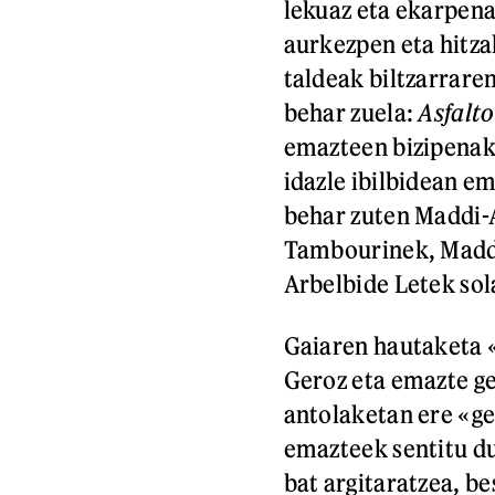
lekuaz eta ekarpena
aurkezpen eta hitza
taldeak biltzarrare
behar zuela:
Asfalt
emazteen bizipenak
idazle ibilbidean em
behar zuten Maddi-
Tambourinek, Maddi
Arbelbide Letek sol
Gaiaren hautaketa «e
Geroz eta emazte ge
antolaketan ere «ge
emazteek sentitu du
bat argitaratzea, be