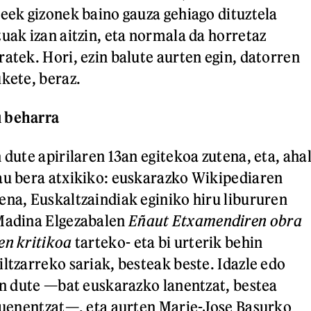
teek gizonek baino gauza gehiago dituztela
tuak izan aitzin, eta normala da horretaz
ratek. Hori, ezin balute aurten egin, datorren
ukete, beraz.
u beharra
 dute apirilaren 13an egitekoa zutena, eta, aha
au bera atxikiko: euskarazko Wikipediaren
ena, Euskaltzaindiak eginiko hiru libururen
 Madina Elgezabalen
Eñaut Etxamendiren obra
en kritikoa
tarteko- eta bi urterik behin
ltzarreko sariak, besteak beste. Idazle edo
zen dute —bat euskarazko lanentzat, bestea
ituenentzat—, eta aurten Marie-Jose Basurko