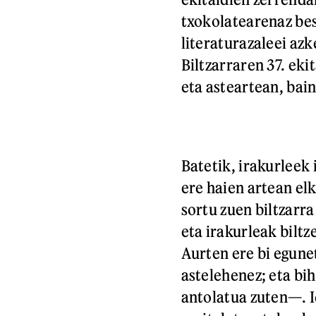
txokolatearenaz bes
literaturazaleei az
Biltzarraren 37. eki
eta asteartean, bain
Batetik, irakurleek 
ere haien artean el
sortu zuen biltzarr
eta irakurleak biltz
Aurten ere bi egunet
astelehenez; eta b
antolatua zuten—. I