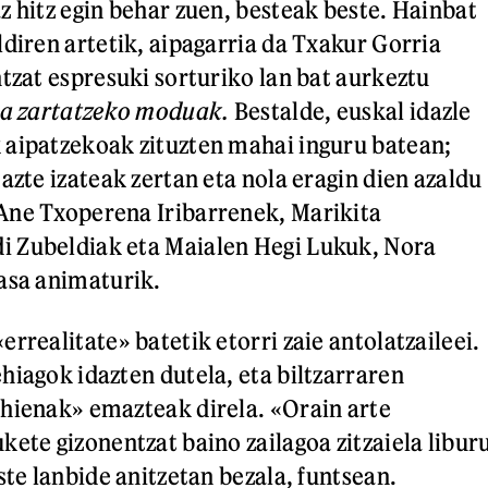
z hitz egin behar zuen, besteak beste. Hainbat
ldiren artetik, aipagarria da Txakur Gorria
ntzat espresuki sorturiko lan bat aurkeztu
oa zartatzeko moduak.
Bestalde, euskal idazle
 aipatzekoak zituzten mahai inguru batean;
azte izateak zertan eta nola eragin dien azaldu
Ane Txoperena Iribarrenek, Marikita
 Zubeldiak eta Maialen Hegi Lukuk, Nora
asa animaturik.
rrealitate» batetik etorri zaie antolatzaileei.
hiagok idazten dutela, eta biltzarraren
hienak» emazteak direla. «Orain arte
kete gizonentzat baino zailagoa zitzaiela libur
ste lanbide anitzetan bezala, funtsean.