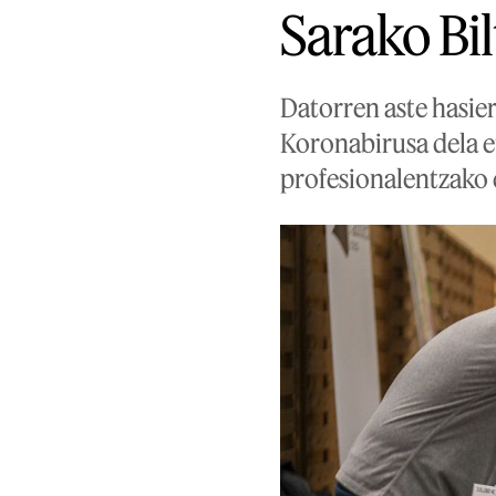
Sarako Bil
Datorren aste hasier
Koronabirusa dela et
profesionalentzako 