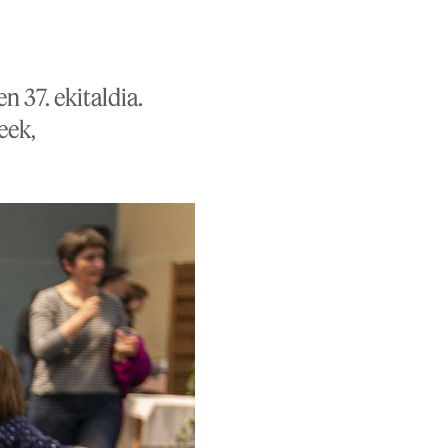
n 37. ekitaldia.
eek,