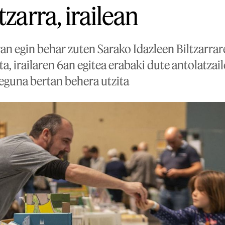
tzarra, irailean
an egin behar zuten Sarako Idazleen Biltzarrare
a, irailaren 6an egitea erabaki dute antolatzail
eguna bertan behera utzita