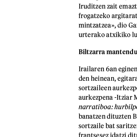
Iruditzen zait emaz
frogatzeko argitara
mintzatzea», dio Ga
urterako atxikiko l
Biltzarra mantend
Irailaren 6an eginen
den heinean, egitar
sortzaileen aurkezp
aurkezpena -Itziar
narratiboa: hurbilp
banatzen dituzten Bi
sortzaile bat sarit
frantsesez idatzi d