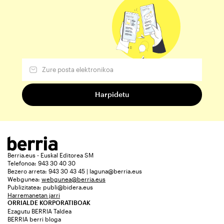
Berria.eus - Euskal Editorea SM
Telefonoa: 943 30 40 30
Bezero arreta: 943 30 43 45 | laguna@berria.eus
Webgunea:
webgunea@berria.eus
Publizitatea:
publi@bidera.eus
Harremanetan jarri
ORRIALDE KORPORATIBOAK
Ezagutu BERRIA Taldea
BERRIA berri bloga