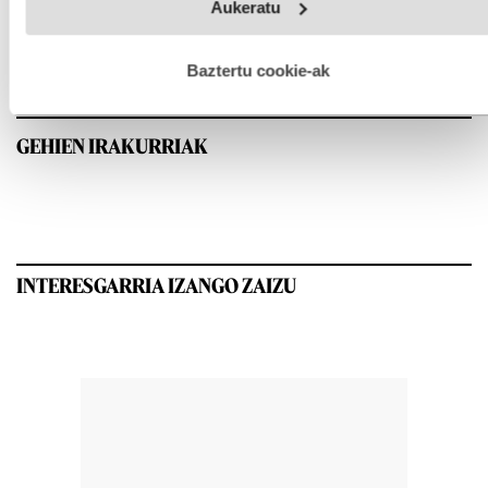
Aukeratu
fitxategiak erabiltzen ditu. Zure esperientzia eta zerbitzuak
hobetzeko asmoz, cookie teknologiaz baliatzen gara. Ohar
hau onartuz gero, teknologia hori erabiltzeko baimen
esplizitua ematen diguzu.
Gehiago irakurri
Baztertu cookie-ak
GEHIEN IRAKURRIAK
INTERESGARRIA IZANGO ZAIZU