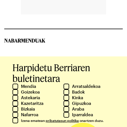
NABARMENDUAK
Harpidetu Berriaren
buletinetara
Mendia
Arratsaldekoa
Goizekoa
Badok
Astekaria
Kinka
Kazetaritza
Gipuzkoa
Bizkaia
Araba
Nafarroa
Iparraldea
Izena ematean
pribatutasun politika
onartzen duzu.