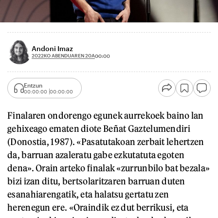
Andoni Imaz
2022KO ABENDUAREN 20A
00:00
Entzun
00:00:00
00:00:00
Finalaren ondorengo egunek aurrekoek baino lan
gehixeago ematen diote Beñat Gaztelumendiri
(Donostia, 1987). «Pasatutakoan zerbait lehertzen
da, barruan azaleratu gabe ezkutatuta egoten
dena». Orain arteko finalak «zurrunbilo bat bezala»
bizi izan ditu, bertsolaritzaren barruan duten
esanahiarengatik, eta halatsu gertatu zen
herenegun ere. «Oraindik ez dut berrikusi, eta