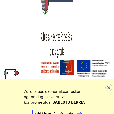
Zure babes ekonomikoari esker
egiten dugu kazetaritza
konprometitua.
BABESTU BERRIA