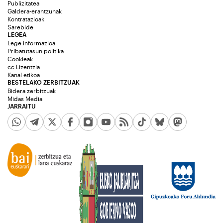
Publizitatea
Galdera-erantzunak
Kontratazioak
Sarebide
LEGEA
Lege informazioa
Pribatutasun politika
Cookieak
cc Lizentzia
Kanal etikoa
BESTELAKO ZERBITZUAK
Bidera zerbitzuak
Midas Media
JARRAITU