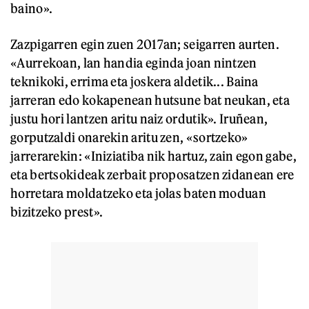
baino».
Zazpigarren egin zuen 2017an; seigarren aurten.
«Aurrekoan, lan handia eginda joan nintzen
teknikoki, errima eta joskera aldetik... Baina
jarreran edo kokapenean hutsune bat neukan, eta
justu hori lantzen aritu naiz ordutik». Iruñean,
gorputzaldi onarekin aritu zen, «sortzeko»
jarrerarekin: «Iniziatiba nik hartuz, zain egon gabe,
eta bertsokideak zerbait proposatzen zidanean ere
horretara moldatzeko eta jolas baten moduan
bizitzeko prest».