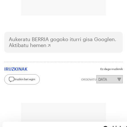
Aukeratu
BERRIA
gogoko iturri gisa Googlen.
Aktibatu hemen
IRUZKINAK
Ez dago iruzkinik
Iruzkin bat egin
ORDENATU