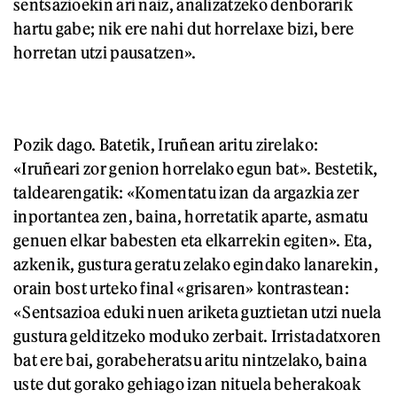
sentsazioekin ari naiz, analizatzeko denborarik
hartu gabe; nik ere nahi dut horrelaxe bizi, bere
horretan utzi pausatzen».
Pozik dago. Batetik, Iruñean aritu zirelako:
«Iruñeari zor genion horrelako egun bat». Bestetik,
taldearengatik: «Komentatu izan da argazkia zer
inportantea zen, baina, horretatik aparte, asmatu
genuen elkar babesten eta elkarrekin egiten». Eta,
azkenik, gustura geratu zelako egindako lanarekin,
orain bost urteko final «grisaren» kontrastean:
«Sentsazioa eduki nuen ariketa guztietan utzi nuela
gustura gelditzeko moduko zerbait. Irristadatxoren
bat ere bai, gorabeheratsu aritu nintzelako, baina
uste dut gorako gehiago izan nituela beherakoak