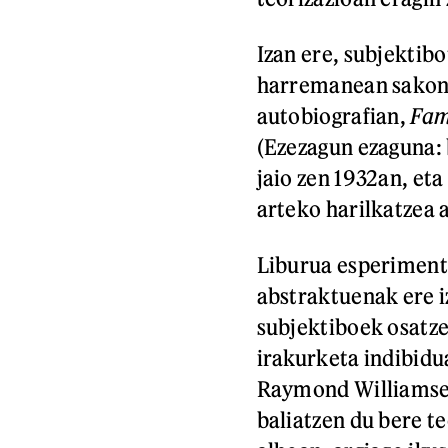
Izan ere, subjektib
harremanean sakont
autobiografian,
Fam
(Ezezagun ezaguna: b
jaio zen 1932an, eta
arteko harilkatzea 
Liburua esperiment
abstraktuenak ere i
subjektiboek osatze
irakurketa indibidu
Raymond Williamse
baliatzen du bere t