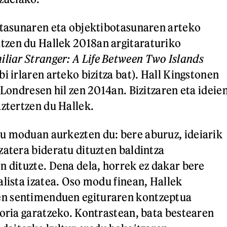
otasunaren eta objektibotasunaren arteko
zen du Hallek 2018an argitaraturiko
iliar Stranger: A Life Between Two Islands
i irlaren arteko bizitza bat). Hall Kingstonen
 Londresen hil zen 2014an. Bizitzaren eta ideie
aztertzen du Hallek.
u moduan aurkezten du: bere aburuz, ideiarik
zatera bideratu dituzten baldintza
n dituzte. Dena dela, horrek ez dakar bere
alista izatea. Oso modu finean, Hallek
n sentimenduen egituraren kontzeptua
eoria garatzeko. Kontrastean, bata bestearen