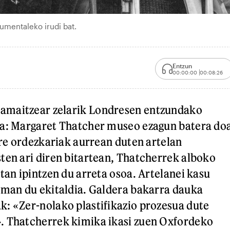
kumentaleko irudi bat.
Entzun
00:00:00
00:08:26
amaitzear zelarik Londresen entzundako
oa: Margaret Thatcher museo ezagun batera do
Bere ordezkariak aurrean duten artelan
ten ari diren bitartean, Thatcherrek alboko
tan ipintzen du arreta osoa. Artelanei kasu
eman du ekitaldia. Galdera bakarra dauka
: «Zer-nolako plastifikazio prozesua dute
. Thatcherrek kimika ikasi zuen Oxfordeko