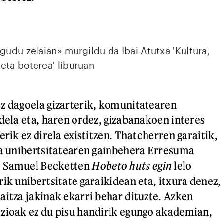
«gudu zelaian» murgildu da Ibai Atutxa 'Kultura,
eta boterea' liburuan
z dagoela gizarterik, komunitatearen
 dela eta, haren ordez, gizabanakoen interes
erik ez direla existitzen. Thatcherren garaitik,
da unibertsitatearen gainbehera Erresuma
, Samuel Becketten
Hobeto huts egin
lelo
ik unibertsitate garaikidean eta, itxura denez,
aitza jakinak ekarri behar dituzte. Azken
zioak ez du pisu handirik egungo akademian,