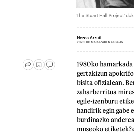
'The Stuart Hall Project' do
Nerea Arruti
2025EKO MAIATZAREN 4A
04:45
1980ko hamarkada 
gertakizun apokrif
bisita ofizialean. 
zaharberritua mires
egile-izenburu etike
handirik egin gabe 
burdinazko andereak
museoko etiketek?»