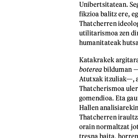
Unibertsitatean. Se
fikzioa balitz ere, e
Thatcherren ideolo
utilitarismoa zen d
humanitateak hutsa
Katakrakek argitar
boterea
bilduman —S
Atutxak itzuliak—, 
Thatcherismoa ulert
gomendioa. Eta gaur
Hallen analisiarekin
Thatcherren iraultza
orain normaltzat jo
tresna baita, horre