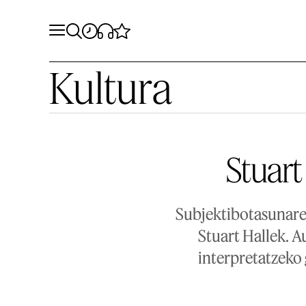
Kultura
Stuart 
Subjektibotasunare
Stuart Hallek. A
interpretatzeko 