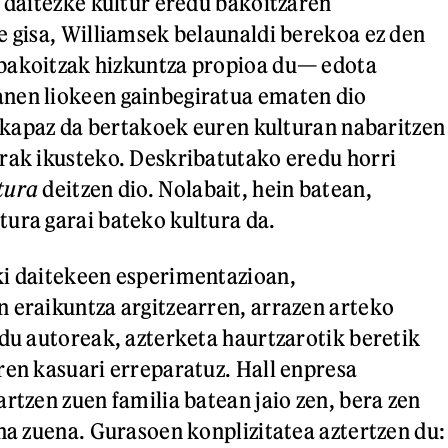
s daitezke kultur eredu bakoitzaren
e gisa, Williamsek belaunaldi berekoa ez den
bakoitzak hizkuntza propioa du— edota
nen liokeen gainbegiratua ematen dio
a, kapaz da bertakoek euren kulturan nabaritzen
rak ikusteko. Deskribatutako eredu horri
tura
deitzen dio. Nolabait, hein batean,
ura garai bateko kultura da.
ki daitekeen esperimentazioan,
 eraikuntza argitzearren, arrazen arteko
 du autoreak, azterketa haurtzarotik beretik
ren kasuari erreparatuz. Hall enpresa
rtzen zuen familia batean jaio zen, bera zen
ena zuena. Gurasoen konplizitatea aztertzen du: