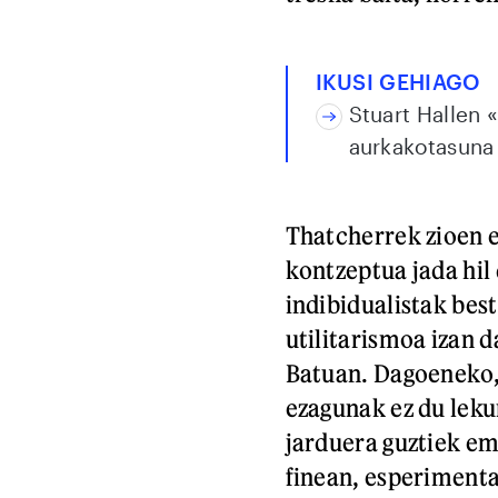
IKUSI GEHIAGO
Stuart Hallen 
aurkakotasuna 
Thatcherrek zioen e
kontzeptua jada hil
indibidualistak best
utilitarismoa izan 
Batuan. Dagoeneko
ezagunak ez du lekur
jarduera guztiek em
finean, esperimenta