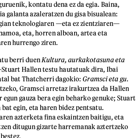
guruenik, kontatu dena ez da egia. Baina,
gia galanta azaleratzen du gisa bisualean:
gian teknologiaren —eta ez zientziaren—
inamoa, eta, horren alboan, artea eta
ren hurrengo ziren.
atu berri duen
Kultura, aurkakotasuna eta
tuart Hallen testu hautatuak dira, Ibai
atal bat Thatcherri dagokio:
Gramsci eta gu
.
zeko, Gramsci arretaz irakurtzea da Hallen
 egun gauza bera egin beharko genuke; Stuart
 bat egin, eta haren bidez pentsatu.
ren azterketa fina eskaintzen baitigu, eta
tzen ditugun gizarte harremanak aztertzeko
nbestez.