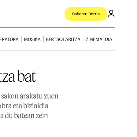
Babestu Berria
TERATURA
MUSIKA
BERTSOLARITZA
ZINEMALDIA
itza bat
 sakon arakatu zuen
bra eta bizialdia
ua du batean zein