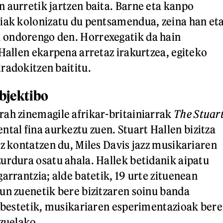
 aurretik jartzen baita. Barne eta kanpo
iak kolonizatu du pentsamendua, zeina han et
ondorengo den. Horrexegatik da hain
 Hallen ekarpena arretaz irakurtzea, egiteko
radokitzen baititu.
objektibo
ah zinemagile afrikar-britainiarrak
The Stuar
tal fina aurkeztu zuen. Stuart Hallen bizitza
ez kontatzen du, Miles Davis jazz musikariaren
urdura osatu ahala. Hallek betidanik aipatu
arrantzia; alde batetik, 19 urte zituenean
un zuenetik bere bizitzaren soinu banda
, bestetik, musikariaren esperimentazioak bere
 zuelako.