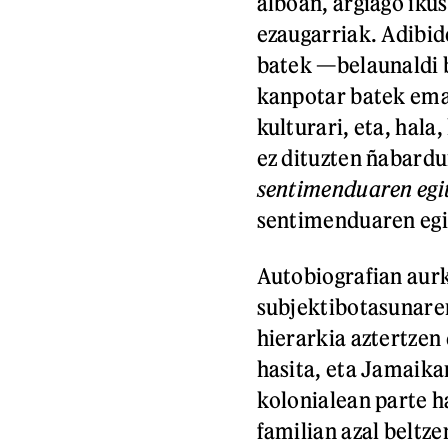
alboan, argiago iku
ezaugarriak. Adibid
batek —belaunaldi 
kanpotar batek ema
kulturari, eta, hal
ez dituzten ñabardu
sentimenduaren egi
sentimenduaren egit
Autobiografian aur
subjektibotasunaren
hierarkia aztertzen
hasita, eta Jamaika
kolonialean parte ha
familian azal beltz