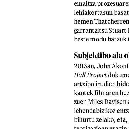
emaitza prozesuaren
lehiakortasun basat
hemen Thatcherren 
garrantzitsu Stuart
beste modu batzuk i
Subjektibo ala 
2013an, John Akonfr
Hall Project
dokumen
artxibo irudien bid
kantek filmaren hez
zuen Miles Davisen g
lehendabizikoz entz
bihurtu zelako, eta
teorizazioan eragin