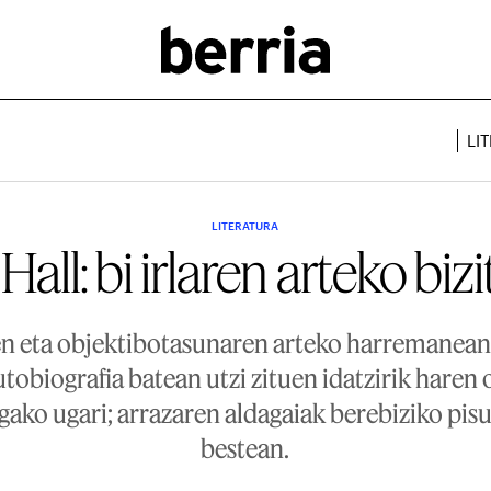
LI
LITERATURA
Hall: bi irlaren arteko biz
n eta objektibotasunaren arteko harremanean
utobiografia batean utzi zituen idatzirik haren o
gako ugari; arrazaren aldagaiak berebiziko pis
bestean.