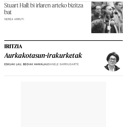
Stuart Hall: bi irlaren arteko bizitza
bat
NEREA ARRUTI
IRITZIA
Aurkakotasun-irakurketak
ESKUAK LAU, BEGIAK HAMALAU
DANELE SARRIUGARTE