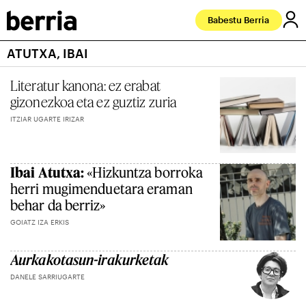
Babestu Berria
ATUTXA, IBAI
Literatur kanona: ez erabat
gizonezkoa eta ez guztiz zuria
ITZIAR UGARTE IRIZAR
Ibai Atutxa:
«Hizkuntza borroka
herri mugimenduetara eraman
behar da berriz»
GOIATZ IZA ERKIS
Aurkakotasun-irakurketak
DANELE SARRIUGARTE