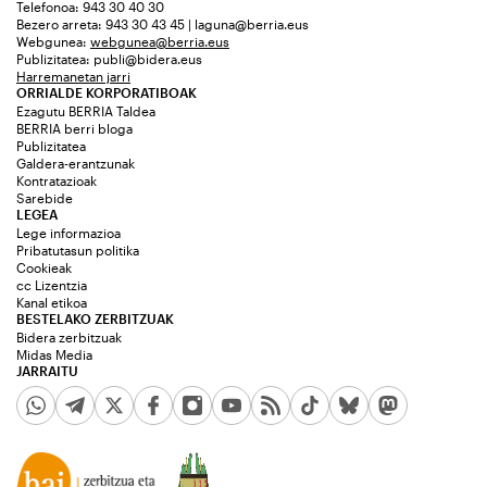
Telefonoa: 943 30 40 30
Bezero arreta: 943 30 43 45 | laguna@berria.eus
Webgunea:
webgunea@berria.eus
Publizitatea:
publi@bidera.eus
Harremanetan jarri
ORRIALDE KORPORATIBOAK
Ezagutu BERRIA Taldea
BERRIA berri bloga
Publizitatea
Galdera-erantzunak
Kontratazioak
Sarebide
LEGEA
Lege informazioa
Pribatutasun politika
Cookieak
cc Lizentzia
Kanal etikoa
BESTELAKO ZERBITZUAK
Bidera zerbitzuak
Midas Media
JARRAITU