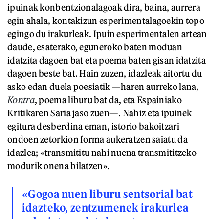
ipuinak konbentzionalagoak dira, baina, aurrera
egin ahala, kontakizun esperimentalagoekin topo
egingo du irakurleak. Ipuin esperimentalen artean
daude, esaterako, eguneroko baten moduan
idatzita dagoen bat eta poema baten gisan idatzita
dagoen beste bat. Hain zuzen, idazleak aitortu du
asko edan duela poesiatik —haren aurreko lana,
Kontra
, poema liburu bat da, eta Espainiako
Kritikaren Saria jaso zuen—. Nahiz eta ipuinek
egitura desberdina eman, istorio bakoitzari
ondoen zetorkion forma aukeratzen saiatu da
idazlea; «transmititu nahi nuena transmititzeko
modurik onena bilatzen».
«Gogoa nuen liburu sentsorial bat
idazteko, zentzumenek irakurlea