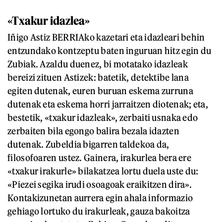
«Txakur idazlea»
Iñigo Astiz BERRIAko kazetari eta idazleari behin
entzundako kontzeptu baten inguruan hitz egin du
Zubiak. Azaldu duenez, bi motatako idazleak
bereizi zituen Astizek: batetik, detektibe lana
egiten dutenak, euren buruan eskema zurruna
dutenak eta eskema horri jarraitzen diotenak; eta,
bestetik, «txakur idazleak», zerbaiti usnaka edo
zerbaiten bila egongo balira bezala idazten
dutenak. Zubeldia bigarren taldekoa da,
filosofoaren ustez. Gainera, irakurlea bera ere
«txakur irakurle» bilakatzea lortu duela uste du:
«Piezei segika irudi osoagoak eraikitzen dira».
Kontakizunetan aurrera egin ahala informazio
gehiago lortuko du irakurleak, gauza bakoitza