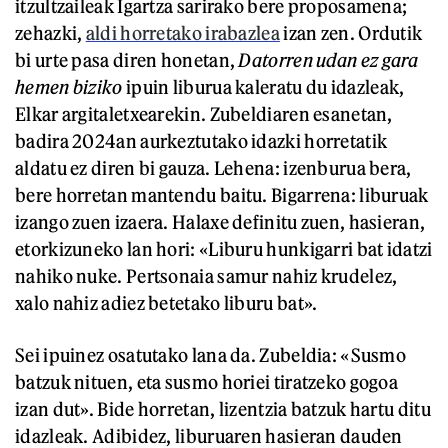
itzultzaileak Igartza sarirako bere proposamena;
zehazki,
aldi horretako irabazlea
izan zen. Ordutik
bi urte pasa diren honetan,
Datorren udan ez gara
hemen biziko
ipuin liburua kaleratu du idazleak,
Elkar argitaletxearekin. Zubeldiaren esanetan,
badira 2024an aurkeztutako idazki horretatik
aldatu ez diren bi gauza. Lehena: izenburua bera,
bere horretan mantendu baitu. Bigarrena: liburuak
izango zuen izaera. Halaxe definitu zuen, hasieran,
etorkizuneko lan hori: «Liburu hunkigarri bat idatzi
nahiko nuke. Pertsonaia samur nahiz krudelez,
xalo nahiz adiez betetako liburu bat».
Sei ipuinez osatutako lana da. Zubeldia: «Susmo
batzuk nituen, eta susmo horiei tiratzeko gogoa
izan dut». Bide horretan, lizentzia batzuk hartu ditu
idazleak. Adibidez, liburuaren hasieran dauden