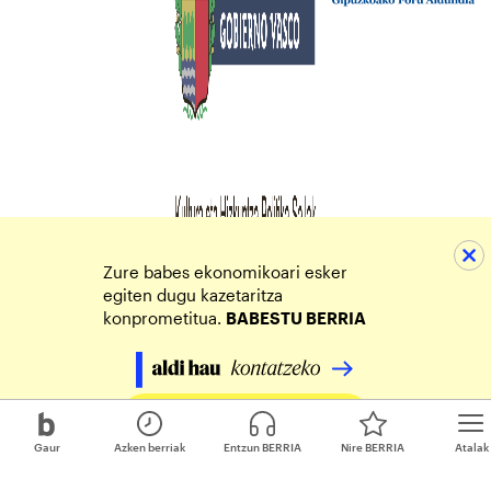
Zure babes ekonomikoari esker
egiten dugu kazetaritza
konprometitua.
BABESTU BERRIA
Egin zure ekarpena
Gaur
Azken berriak
Entzun BERRIA
Nire BERRIA
Atalak