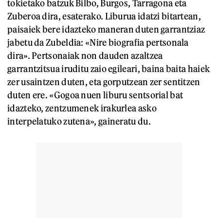
tokietako batzuk Bilbo, Burgos, Tarragona eta
Zuberoa dira, esaterako. Liburua idatzi bitartean,
paisaiek bere idazteko maneran duten garrantziaz
jabetu da Zubeldia: «Nire biografia pertsonala
dira». Pertsonaiak non dauden azaltzea
garrantzitsua iruditu zaio egileari, baina baita haiek
zer usaintzen duten, eta gorputzean zer sentitzen
duten ere. «Gogoa nuen liburu sentsorial bat
idazteko, zentzumenek irakurlea asko
interpelatuko zutena», gaineratu du.