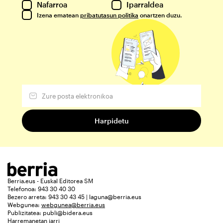
Nafarroa
Iparraldea
Izena ematean
pribatutasun politika
onartzen duzu.
Berria.eus - Euskal Editorea SM
Telefonoa: 943 30 40 30
Bezero arreta: 943 30 43 45 | laguna@berria.eus
Webgunea:
webgunea@berria.eus
Publizitatea:
publi@bidera.eus
Harremanetan jarri