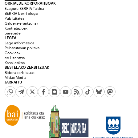
ORRIALDE KORPORATIBOAK
Ezagutu BERRIA Taldea
BERRIA berri bloga
Publizitatea
Galdera-erantzunak
Kontratazioak
Sarebide
LEGEA
Lege informazioa
Pribatutasun politika
Cookieak
cc Lizentzia
Kanal etikoa
BESTELAKO ZERBITZUAK
Bidera zerbitzuak
Midas Media
JARRAITU