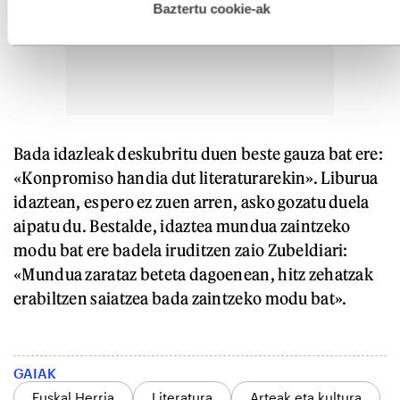
esplizitua ematen diguzu.
Gehiago irakurri
Baztertu cookie-ak
Bada idazleak deskubritu duen beste gauza bat ere:
«Konpromiso handia dut literaturarekin». Liburua
idaztean, espero ez zuen arren, asko gozatu duela
aipatu du. Bestalde, idaztea mundua zaintzeko
modu bat ere badela iruditzen zaio Zubeldiari:
«Mundua zarataz beteta dagoenean, hitz zehatzak
erabiltzen saiatzea bada zaintzeko modu bat».
GAIAK
Euskal Herria
Literatura
Arteak eta kultura