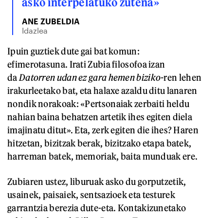
asko interpelatuko zutena»
ANE ZUBELDIA
Idazlea
Ipuin guztiek dute gai bat komun:
efimerotasuna. Irati Zubia filosofoa izan
da
Datorren udan ez gara hemen biziko-
ren lehen
irakurleetako bat, eta halaxe azaldu ditu lanaren
nondik norakoak: «Pertsonaiak zerbaiti heldu
nahian baina behatzen artetik ihes egiten diela
imajinatu ditut». Eta, zerk egiten die ihes? Haren
hitzetan, bizitzak berak, bizitzako etapa batek,
harreman batek, memoriak, baita munduak ere.
Zubiaren ustez, liburuak asko du gorputzetik,
usainek, paisaiek, sentsazioek eta testurek
garrantzia berezia dute-eta. Kontakizunetako