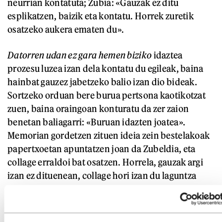
neurrian kontatuta; Zubia: «Gauzak ez ditu
esplikatzen, baizik eta kontatu. Horrek zuretik
osatzeko aukera ematen du».
Datorren udan ez gara hemen biziko
idaztea
prozesu luzea izan dela kontatu du egileak, baina
hainbat gauzez jabetzeko balio izan dio bideak.
Sortzeko orduan bere burua pertsona kaotikotzat
zuen, baina oraingoan konturatu da zer zaion
benetan baliagarri: «Buruan idazten joatea».
Memorian gordetzen zituen ideia zein bestelakoak
papertxoetan apuntatzen joan da Zubeldia, eta
collage erraldoi bat osatzen. Horrela, gauzak argi
izan ez dituenean, collage hori izan du laguntza
gisa.