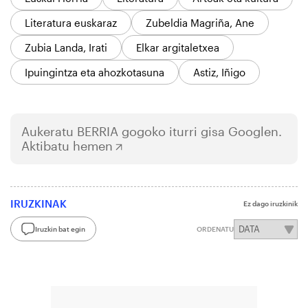
Literatura euskaraz
Zubeldia Magriña, Ane
Zubia Landa, Irati
Elkar argitaletxea
Ipuingintza eta ahozkotasuna
Astiz, Iñigo
Aukeratu
BERRIA
gogoko iturri gisa Googlen.
Aktibatu hemen
IRUZKINAK
Ez dago iruzkinik
Iruzkin bat egin
ORDENATU