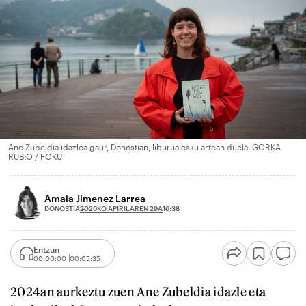
Ane Zubeldia idazlea gaur, Donostian, liburua esku artean duela. GORKA
RUBIO / FOKU
Amaia Jimenez Larrea
2026KO APIRILAREN 29A
DONOSTIA
16:38
Entzun
00:00:00
00:05:35
2024an aurkeztu zuen Ane Zubeldia idazle eta