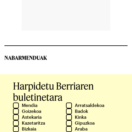
NABARMENDUAK
Harpidetu Berriaren
buletinetara
Mendia
Arratsaldekoa
Goizekoa
Badok
Astekaria
Kinka
Kazetaritza
Gipuzkoa
Bizkaia
Araba