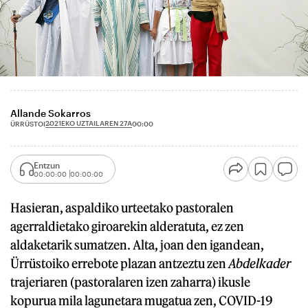
Allande Sokarros
2021EKO UZTAILAREN 27A
ÜRRÜSTOI
00:00
Entzun
00:00:00
00:00:00
Hasieran, aspaldiko urteetako pastoralen
agerraldietako giroarekin alderatuta, ez zen
aldaketarik sumatzen. Alta, joan den igandean,
Ürrüstoiko errebote plazan antzeztu zen
Abdelkader
trajeriaren (pastoralaren izen zaharra) ikusle
kopurua mila lagunetara mugatua zen, COVID-19