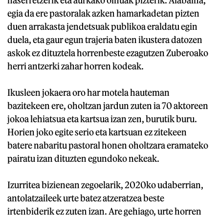
egia da ere pastoralak azken hamarkadetan pizten
duen arrakasta jendetsuak publikoa eraldatu egin
duela, eta gaur egun trajeria baten ikustera datozen
askok ez dituztela horrenbeste ezagutzen Zuberoako
herri antzerki zahar horren kodeak.
Ikusleen jokaera oro har motela hauteman
bazitekeen ere, oholtzan jardun zuten ia 70 aktoreen
jokoa lehiatsua eta kartsua izan zen, burutik buru.
Horien joko egite serio eta kartsuan ez zitekeen
batere nabaritu pastoral honen oholtzara eramateko
pairatu izan dituzten egundoko nekeak.
Izurritea bizienean zegoelarik, 2020ko udaberrian,
antolatzaileek urte batez atzeratzea beste
irtenbiderik ez zuten izan. Are gehiago, urte horren