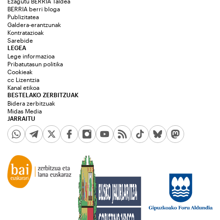
Ezagutu BERRIA Taldea
BERRIA berri bloga
Publizitatea
Galdera-erantzunak
Kontratazioak
Sarebide
LEGEA
Lege informazioa
Pribatutasun politika
Cookieak
cc Lizentzia
Kanal etikoa
BESTELAKO ZERBITZUAK
Bidera zerbitzuak
Midas Media
JARRAITU