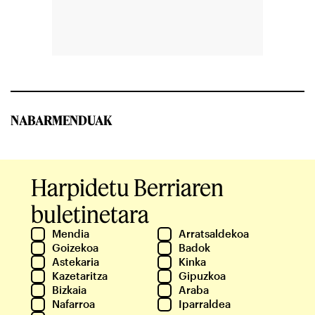
NABARMENDUAK
Harpidetu Berriaren
buletinetara
Mendia
Arratsaldekoa
Goizekoa
Badok
Astekaria
Kinka
Kazetaritza
Gipuzkoa
Bizkaia
Araba
Nafarroa
Iparraldea