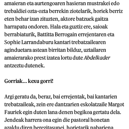
amaieran eta aurtengoaren hasieran mustrakei edo
trebaldiei ozta-ozta berrekin ziotelarik, horiek berriz
eten behar izan zituzten, aktore batzuek gaitza
harrapatu ondoren. Hala eta guztiz ere, saioak
berrabiaturik, Battitta Berrogain errejentaren eta
Sophie Larrandaburu kantari trebatzailearen
aginduetara astean birritan bilduz, uztailaren
amaierarako prest izatea lortu dute
Abdelkader
antzeztu dutenek.
Gorriak... kexu gorri!
Argi geratu da, beraz, bai errejentak, bai kantarien
trebatzaileak, zein ere dantzarien eskolatzaile Margot
Fauriek egin duten lana denen begikoa gertatu dela.
Jendeak harrera ona egin die pastoral honetan
azaldu diren berezitasunei, horietarik nabariena