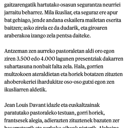
gaitzarengatik hartutako osasun segurantza neurriei
jarraitu beharrez. Mila ikusliar, eta seguraz ere apur
bat gehiago, jende andana eskailera mailetan eserita
baitzen; asko zirela ez da dudarik, eta giroaren
araberakoa izango zela pentsa daiteke.
Antzeman zen aurreko pastoraletan aldi oro egon
ziren 3.500 edo 4.000 lagunen presentziak dakarren
suhartasuna nonbait falta zela. Hala, gorrien
multzokoen ateraldietan eta horiek botatzen zituzten
ahoberokeriei ihardukitze oso-oso gutxi egon zen
ikusliarren aldetik.
Jean Louis Davant idazle eta euskaltzainak
paratutako pastoraleko testuan, gorri horiek,
frantsesek alegia, adierazten zituztenek bazuten zer
haserretzerik eta aurkako oihuak pizterik. Alabaina,