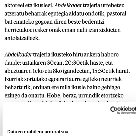
aktoreei eta ikusleei.
Abdelkader
trajeria urtebetez
atzeratu beharrak egutegia aldatu ondotik, pastoral
bat emateko gogoan diren beste bederatzi
herrietakoei esker onak eman nahi izan zizkieten
antolatzaileek.
Abdelkader
trajeria ikusteko hiru aukera haboro
daude: uztailaren 30ean, 20:30etik haste, eta
abuztuaren 1eko eta 8ko igandeetan, 15:30etik harat.
Izurriak sortutako egoerari aurre egiteko neurriek
beharturik, orduan ere mila ikusle baino gehiago
ezingo da onartu. Hobe, beraz, urrundik etortzeko
asmotan direnek lekurik baden edo ez den berri
hartzea, helbide elektroniko honetara mezua
bidalita:
xiberokojaunaalkartea@gmail.com
.
Datuen erabilera arduratsua