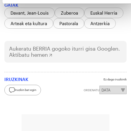
GAIAK
Davant, Jean-Louis
Zuberoa
Euskal Herria
Arteak eta kultura
Pastorala
Antzerkia
Aukeratu
BERRIA
gogoko iturri gisa Googlen.
Aktibatu hemen
IRUZKINAK
Ez dago iruzkinik
Iruzkin bat egin
ORDENATU