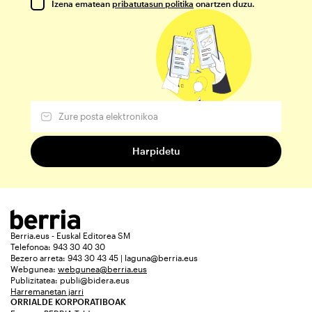
Izena ematean
pribatutasun politika
onartzen duzu.
Berria.eus - Euskal Editorea SM
Telefonoa: 943 30 40 30
Bezero arreta: 943 30 43 45 | laguna@berria.eus
Webgunea:
webgunea@berria.eus
Publizitatea:
publi@bidera.eus
Harremanetan jarri
ORRIALDE KORPORATIBOAK