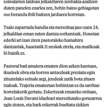
soinularien taldean jelkaldiaren zenbakia azaltzen
duten panelen ezarlea zen, behin baino gehiagotan
oso berandu ibili baitzen jarduera horretan.
Txalo zaparrada handia eta merezitua jaso zuen 24.
jelkaldian eman zuten dantza sorkuntzak. Honetan
ederki ari izan ziren pastoraleko hamahiru
dantzariak, hauetatik 11 neskak zirela, eta mutikoak
bi baizik ez.
Pastoral bati amaiera ematen dion azken kantuan,
ikusleek obra eta horren antzezleak preziatu egin
zituztelako seinale argi, jendeak zutik bota zituen
txaloak. Trajeria emateetan behintzat ez da sarritan
horrelakorik gertatu. Eskertzeak emateko orduan,
Jean Louis Davant idazleari merezitutako gorazarrea
egin zioten, eta hark eskerrak bueltatu zizkien