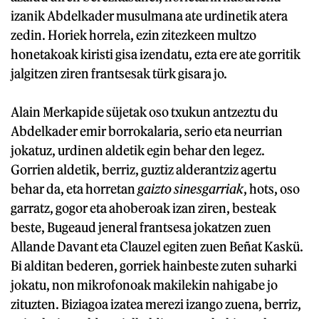
izanik Abdelkader musulmana ate urdinetik atera
zedin. Horiek horrela, ezin zitezkeen multzo
honetakoak kiristi gisa izendatu, ezta ere ate gorritik
jalgitzen ziren frantsesak türk gisara jo.
Alain Merkapide süjetak oso txukun antzeztu du
Abdelkader emir borrokalaria, serio eta neurrian
jokatuz, urdinen aldetik egin behar den legez.
Gorrien aldetik, berriz, guztiz alderantziz agertu
behar da, eta horretan
gaizto sinesgarriak
, hots, oso
garratz, gogor eta ahoberoak izan ziren, besteak
beste, Bugeaud jeneral frantsesa jokatzen zuen
Allande Davant eta Clauzel egiten zuen Beñat Kaskü.
Bi alditan bederen, gorriek hainbeste zuten suharki
jokatu, non mikrofonoak makilekin nahigabe jo
zituzten. Biziagoa izatea merezi izango zuena, berriz,