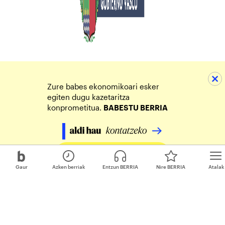
Zure babes ekonomikoari esker
egiten dugu kazetaritza
konprometitua.
BABESTU BERRIA
Egin zure ekarpena
Gaur
Azken berriak
Entzun BERRIA
Nire BERRIA
Atalak