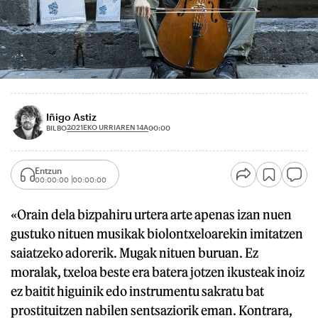
Iñigo Astiz
2021EKO URRIAREN 14A
BILBO
00:00
Entzun
00:00:00
00:00:00
«Orain dela bizpahiru urtera arte apenas izan nuen
gustuko nituen musikak biolontxeloarekin imitatzen
saiatzeko adorerik. Mugak nituen buruan. Ez
moralak, txeloa beste era batera jotzen ikusteak inoiz
ez baitit higuinik edo instrumentu sakratu bat
prostituitzen nabilen sentsaziorik eman. Kontrara,