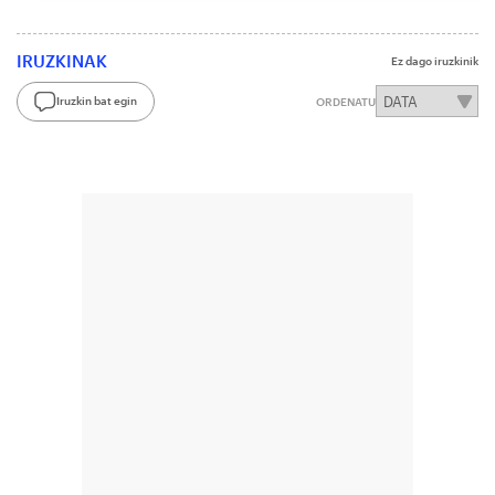
IRUZKINAK
Ez dago iruzkinik
Iruzkin bat egin
ORDENATU