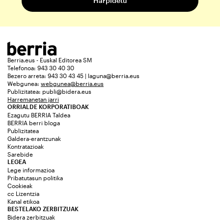
Berria.eus - Euskal Editorea SM
Telefonoa: 943 30 40 30
Bezero arreta: 943 30 43 45 | laguna@berria.eus
Webgunea:
webgunea@berria.eus
Publizitatea:
publi@bidera.eus
Harremanetan jarri
ORRIALDE KORPORATIBOAK
Ezagutu BERRIA Taldea
BERRIA berri bloga
Publizitatea
Galdera-erantzunak
Kontratazioak
Sarebide
LEGEA
Lege informazioa
Pribatutasun politika
Cookieak
cc Lizentzia
Kanal etikoa
BESTELAKO ZERBITZUAK
Bidera zerbitzuak