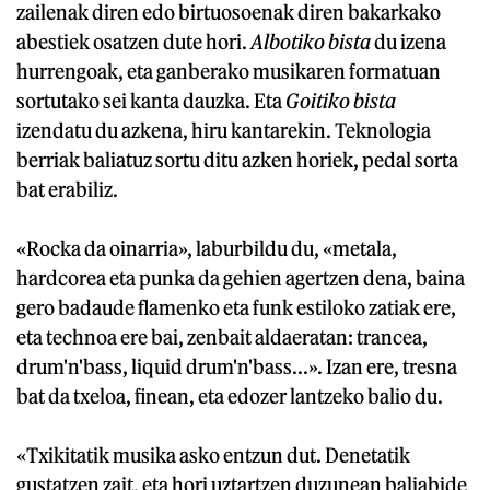
zailenak diren edo birtuosoenak diren bakarkako
abestiek osatzen dute hori.
Albotiko bista
du izena
hurrengoak, eta ganberako musikaren formatuan
sortutako sei kanta dauzka. Eta
Goitiko bista
izendatu du azkena, hiru kantarekin. Teknologia
berriak baliatuz sortu ditu azken horiek, pedal sorta
bat erabiliz.
«Rocka da oinarria», laburbildu du, «metala,
hardcorea eta punka da gehien agertzen dena, baina
gero badaude flamenko eta funk estiloko zatiak ere,
eta technoa ere bai, zenbait aldaeratan: trancea,
drum'n'bass, liquid drum'n'bass...». Izan ere, tresna
bat da txeloa, finean, eta edozer lantzeko balio du.
«Txikitatik musika asko entzun dut. Denetatik
gustatzen zait, eta hori uztartzen duzunean baliabide