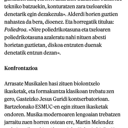
tekniko batzuekin, konturatzen zara txeloarekin
denetarik egin dezakezula». Alderdi horien guztien
nahastea da bera, dioenez. Eta horregatik titulua:
Poliedroa
. «Nire poliedrikotasuna eta txeloaren
poliedrikotasuna azaleratu nahi nituen abesti
horietan guztietan, diskoa entzuten duenak
denetatik entzun dezan».
Konfrontazioa
Arrasate Musikalen hasi zituen biolontxelo
ikasketak, eta formakuntza klasikoan trebatu zen
gero, Gasteizko Jesus Guridi kontserbatorioan.
Bartzelonako ESMUC-en egin zituen ikasketak
ondoren. Musika modernoaren lengoaian trebatzen
jarraitu zuen horren ostean ere, Martin Melendez