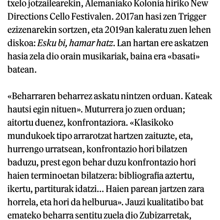
txelo jotzailearekin, Alemaniako Kolonia hiriko New
Directions Cello Festivalen. 2017an hasi zen Trigger
ezizenarekin sortzen, eta 2019an kaleratu zuen lehen
diskoa:
Esku bi, hamar hatz
. Lan hartan ere askatzen
hasia zela dio orain musikariak, baina era «basati»
batean.
«Beharraren beharrez askatu nintzen orduan. Kateak
hautsi egin nituen». Muturrera jo zuen orduan;
aitortu duenez, konfrontaziora. «Klasikoko
mundukoek tipo arrarotzat hartzen zaituzte, eta,
hurrengo urratsean, konfrontazio hori bilatzen
baduzu, prest egon behar duzu konfrontazio hori
haien terminoetan bilatzera: bibliografia aztertu,
ikertu, partiturak idatzi... Haien parean jartzen zara
horrela, eta hori da helburua». Jauzi kualitatibo bat
emateko beharra sentitu zuela dio Zubizarretak,