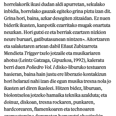
horrelakorik ikusi dudan aldi apurretan, sekulako
inbidia, horrelako gauzak egiteko grina piztu izan dit.
Grina hori, baina, azkar desegiten zitzaidan. Ez nuen
biderik ikusten, kanpotik ezarritako mugak onartuta
neuzkan. Hori gutxi ez eta berriak ezartzen nizkion
neure buruari, gatibutasunean nintzen». Aitortzaren
eta salaketaren artean dabil Eñaut Zubizarreta
Mendieta
Trigger
txelo jotzaile eta musikariaren
ahotsa (Leintz Gatzaga, Gipuzkoa, 1992), kaleratu
berri duen
Poliedro Vol. I
disko-liburuko testuaren
hasieran, baina hain justu ere liberazio kontakizun
hori helarazi nahi izan die egun musika tresna nola jo
ikasten ari diren ikasleei. Hitzen bidez, liburuan,
biolontxeloa jotzeko hamaika teknika azalduta; eta
doinuz, diskoan, tresna rockaren, punkaren,
hardcorearen, flamenkoaren eta technoaren
eremuetaraino daramaten hemeretzi abestirekin.