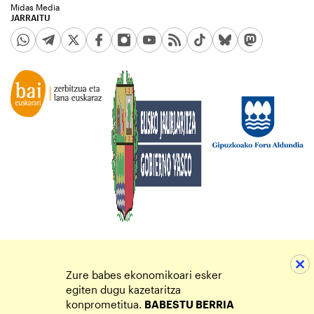
Midas Media
JARRAITU
Zure babes ekonomikoari esker
egiten dugu kazetaritza
konprometitua.
BABESTU BERRIA