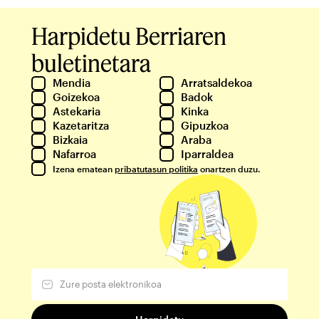
Harpidetu Berriaren
buletinetara
Mendia
Arratsaldekoa
Goizekoa
Badok
Astekaria
Kinka
Kazetaritza
Gipuzkoa
Bizkaia
Araba
Nafarroa
Iparraldea
Izena ematean
pribatutasun politika
onartzen duzu.