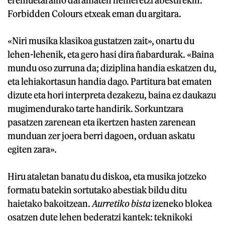
Forbidden Colours etxeak eman du argitara.
«Niri musika klasikoa gustatzen zait», onartu du
lehen-lehenik, eta gero hasi dira ñabardurak. «Baina
mundu oso zurruna da; diziplina handia eskatzen du,
eta lehiakortasun handia dago. Partitura bat ematen
dizute eta hori interpreta dezakezu, baina ez daukazu
mugimendurako tarte handirik. Sorkuntzara
pasatzen zarenean eta ikertzen hasten zarenean
munduan zer joera berri dagoen, orduan askatu
egiten zara».
Hiru ataletan banatu du diskoa, eta musika jotzeko
formatu batekin sortutako abestiak bildu ditu
haietako bakoitzean.
Aurretiko bista
izeneko blokea
osatzen dute lehen bederatzi kantek: teknikoki