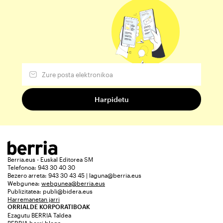
Berria.eus - Euskal Editorea SM
Telefonoa: 943 30 40 30
Bezero arreta: 943 30 43 45 | laguna@berria.eus
Webgunea:
webgunea@berria.eus
Publizitatea:
publi@bidera.eus
Harremanetan jarri
ORRIALDE KORPORATIBOAK
Ezagutu BERRIA Taldea