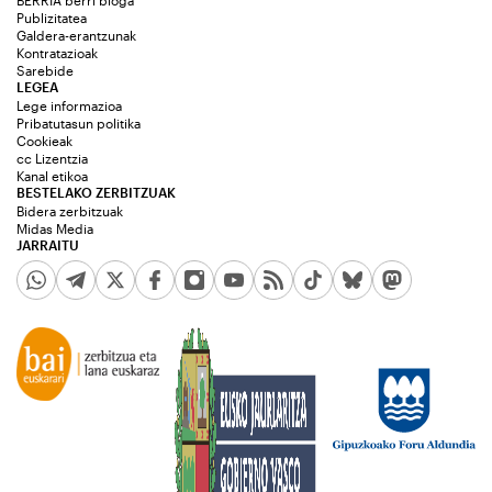
BERRIA berri bloga
Publizitatea
Galdera-erantzunak
Kontratazioak
Sarebide
LEGEA
Lege informazioa
Pribatutasun politika
Cookieak
cc Lizentzia
Kanal etikoa
BESTELAKO ZERBITZUAK
Bidera zerbitzuak
Midas Media
JARRAITU