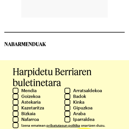
NABARMENDUAK
Harpidetu Berriaren
buletinetara
Mendia
Arratsaldekoa
Goizekoa
Badok
Astekaria
Kinka
Kazetaritza
Gipuzkoa
Bizkaia
Araba
Nafarroa
Iparraldea
Izena ematean
pribatutasun politika
onartzen duzu.