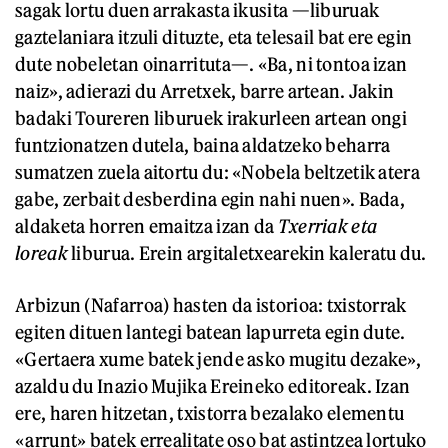
sagak lortu duen arrakasta ikusita —liburuak
gaztelaniara itzuli dituzte, eta telesail bat ere egin
dute nobeletan oinarrituta—. «Ba, ni tontoa izan
naiz», adierazi du Arretxek, barre artean. Jakin
badaki Toureren liburuek irakurleen artean ongi
funtzionatzen dutela, baina aldatzeko beharra
sumatzen zuela aitortu du: «Nobela beltzetik atera
gabe, zerbait desberdina egin nahi nuen». Bada,
aldaketa horren emaitza izan da
Txerriak eta
loreak
liburua. Erein argitaletxearekin kaleratu du.
Arbizun (Nafarroa) hasten da istorioa: txistorrak
egiten dituen lantegi batean lapurreta egin dute.
«Gertaera xume batek jende asko mugitu dezake»,
azaldu du Inazio Mujika Ereineko editoreak. Izan
ere, haren hitzetan, txistorra bezalako elementu
«arrunt» batek errealitate oso bat astintzea lortuko