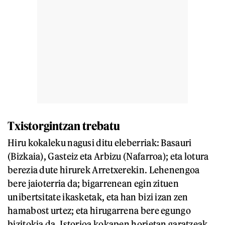
Txistorgintzan trebatu
Hiru kokaleku nagusi ditu eleberriak: Basauri
(Bizkaia), Gasteiz eta Arbizu (Nafarroa); eta lotura
berezia dute hirurek Arretxerekin. Lehenengoa
bere jaioterria da; bigarrenean egin zituen
unibertsitate ikasketak, eta han bizi izan zen
hamabost urtez; eta hirugarrena bere egungo
bizitokia da. Istorioa kokapen horietan garatzeak