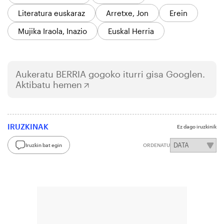
Literatura euskaraz
Arretxe, Jon
Erein
Mujika Iraola, Inazio
Euskal Herria
Aukeratu
BERRIA
gogoko iturri gisa Googlen.
Aktibatu hemen
IRUZKINAK
Ez dago iruzkinik
Iruzkin bat egin
ORDENATU