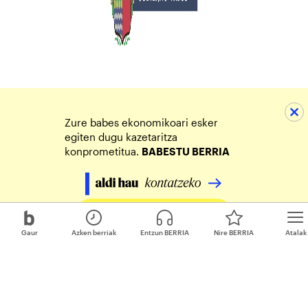
Zure babes ekonomikoari esker
egiten dugu kazetaritza
konprometitua.
BABESTU BERRIA
Egin zure ekarpena
Gaur
Azken berriak
Entzun BERRIA
Nire BERRIA
Atalak