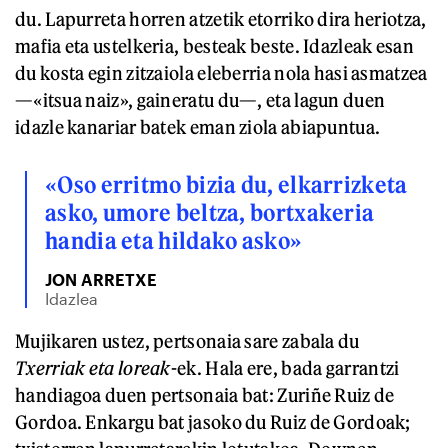
du. Lapurreta horren atzetik etorriko dira heriotza,
mafia eta ustelkeria, besteak beste. Idazleak esan
du kosta egin zitzaiola eleberria nola hasi asmatzea
—«itsua naiz», gaineratu du—, eta lagun duen
idazle kanariar batek eman ziola abiapuntua.
«Oso erritmo bizia du, elkarrizketa
asko, umore beltza, bortxakeria
handia eta hildako asko»
JON ARRETXE
Idazlea
Mujikaren ustez, pertsonaia sare zabala du
Txerriak eta loreak
-ek. Hala ere, bada garrantzi
handiagoa duen pertsonaia bat: Zuriñe Ruiz de
Gordoa. Enkargu bat jasoko du Ruiz de Gordoak;