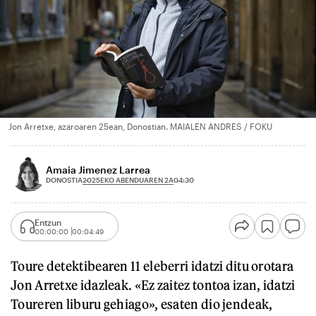
Jon Arretxe, azaroaren 25ean, Donostian. MAIALEN ANDRES / FOKU
Amaia Jimenez Larrea
2025EKO ABENDUAREN 2A
DONOSTIA
04:30
Entzun
00:00:00
00:04:49
Toure detektibearen 11 eleberri idatzi ditu orotara
Jon Arretxe idazleak. «Ez zaitez tontoa izan, idatzi
Toureren liburu gehiago», esaten dio jendeak,