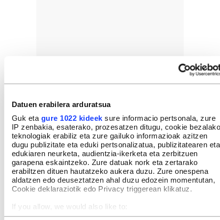
Datuen erabilera arduratsua
Guk eta
gure 1022 kideek
sure informacio pertsonala, zure
IP zenbakia, esaterako, prozesatzen ditugu, cookie bezalak
teknologiak erabiliz eta zure gailuko informazioak azitzen
dugu publizitate eta eduki pertsonalizatua, publizitatearen eta
edukiaren neurketa, audientzia-ikerketa eta zerbitzuen
garapena eskaintzeko. Zure datuak nork eta zertarako
erabiltzen dituen hautatzeko aukera duzu. Zure onespena
aldatzen edo deuseztatzen ahal duzu edozein momentutan,
Cookie deklaraziotik edo Privacy triggerean klikatuz.
If you allow, we would also like to:
Collect information about your geographical location