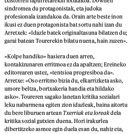
txistorren lapurretarekin lotutakoa. Downen
sindromea du protagonistak, eta judoka
profesionala izandakoa da. Orain arte beste inon
ikusi ez duen protagonista bat sortu nahi izan du
Arretxek: «Idazle batek originaltasuna bilatzen du;
garai batean Tourerekin bilatu nuena, hain zuzen».
«Kolpe handiko» hasiera duen arren,
kontakizunaren erritmoa ez da apaltzen; Ereineko
editorearen ustez, «tentsioa progresiboa da».
Arretxe: «Oso erritmo bizia du, elkarrizketa asko,
umore beltza, bortxakeria handia eta hildako
asko». Toureren sagako lanetan kritika sozialari
leku nabarmena egiten zion idazleak, baina aitortu
du bere liburuen artean
Txerriak eta loreak
dela
kritika sozial gutxien duena. Hori irakurlea
dibertitzeko asmoz egin duela esan du, nahiz eta,