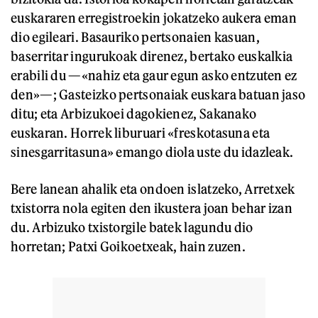
euskararen erregistroekin jokatzeko aukera eman
dio egileari. Basauriko pertsonaien kasuan,
baserritar ingurukoak direnez, bertako euskalkia
erabili du —«nahiz eta gaur egun asko entzuten ez
den»—; Gasteizko pertsonaiak euskara batuan jaso
ditu; eta Arbizukoei dagokienez, Sakanako
euskaran. Horrek liburuari «freskotasuna eta
sinesgarritasuna» emango diola uste du idazleak.
Bere lanean ahalik eta ondoen islatzeko, Arretxek
txistorra nola egiten den ikustera joan behar izan
du. Arbizuko txistorgile batek lagundu dio
horretan; Patxi Goikoetxeak, hain zuzen.