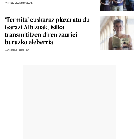
MIKEL LIZARRALDE
‘Termita’ euskaraz plazaratu du
Garazi Albizuak, isilka
transmititzen diren zauriei
buruzko eleberria
GARBIÑE UBEDA