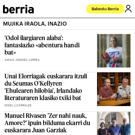
Babestu Berria
MUJIKA IRAOLA, INAZIO
'Odol ilargiaren alaba':
fantasiazko «abentura handi
bat»
AMAIA JIMENEZ LARREA
Unai Elorriagak euskarara itzuli
du Seumas O'Kellyren
'Ehulearen hilobia', Irlandako
literaturaren klasiko txiki bat
MIKEL LIZARRALDE
Manuel Rivasen 'Zer nahi nauk,
Amore?' ipuin bilduma ekarri du
euskarara Juan Garziak