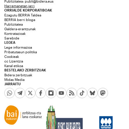
Publizitatea:
publi@bidera.eus
Harremanetan jarri
ORRIALDE KORPORATIBOAK
Ezagutu BERRIA Taldea
BERRIA berri bloga
Publizitatea
Galdera-erantzunak
Kontratazioak
Sarebide
LEGEA
Lege informazioa
Pribatutasun politika
Cookieak
cc Lizentzia
Kanal etikoa
BESTELAKO ZERBITZUAK
Bidera zerbitzuak
Midas Media
JARRAITU