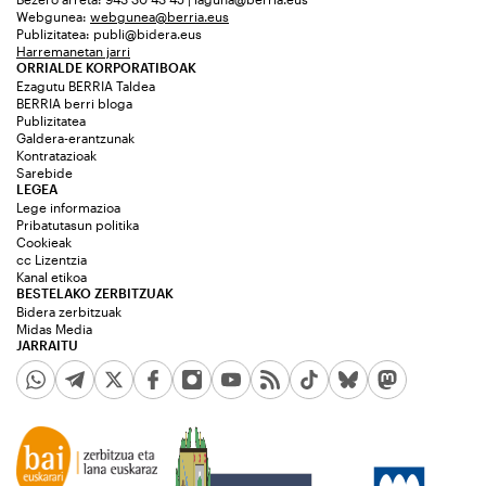
Webgunea:
webgunea@berria.eus
Publizitatea:
publi@bidera.eus
Harremanetan jarri
ORRIALDE KORPORATIBOAK
Ezagutu BERRIA Taldea
BERRIA berri bloga
Publizitatea
Galdera-erantzunak
Kontratazioak
Sarebide
LEGEA
Lege informazioa
Pribatutasun politika
Cookieak
cc Lizentzia
Kanal etikoa
BESTELAKO ZERBITZUAK
Bidera zerbitzuak
Midas Media
JARRAITU