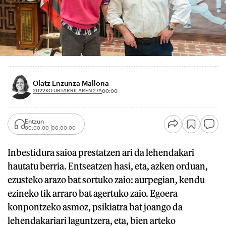
Olatz Enzunza Mallona
2022KO URTARRILAREN 27A
00:00
Entzun
00:00:00
00:00:00
Inbestidura saioa prestatzen ari da lehendakari
hautatu berria. Entseatzen hasi, eta, azken orduan,
ezusteko arazo bat sortuko zaio: aurpegian, kendu
ezineko tik arraro bat agertuko zaio. Egoera
konpontzeko asmoz, psikiatra bat joango da
lehendakariari laguntzera, eta, bien arteko