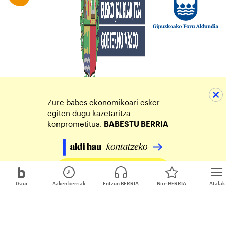
Zure babes ekonomikoari esker
egiten dugu kazetaritza
konprometitua.
BABESTU BERRIA
Egin zure ekarpena
Gaur
Azken berriak
Entzun BERRIA
Nire BERRIA
Atalak