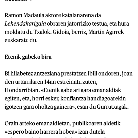
Ramon Madaula aktore katalanarena da
Lehendakarigaia
obraren jatorrizko testua, eta hura
moldatu du Txalok. Gidoia, berriz, Martin Agirrek
euskaratu du.
Etenik gabeko bira
Bi hilabetez antzezlana prestatzen ibili ondoren, joan
den urtarrilaren 14an estreinatu zuten,
Hondarribian. «Etenik gabe ari gara emanaldiak
egiten, eta, horri esker, konfiantza handiagoarekin
igotzen gara oholtza gainera», esan du Gurrutxagak.
Orain arteko emanaldietan, publikoaren aldetik
«espero baino harrera hobea» izan dutela