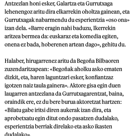
Antzezlan honi esker, Galartza eta Gurrutxaga
lehenengoz aritu dira elkarrekin oholtza gainean, eta
Gurrutxagak nabarmendu du esperientzia «oso ona»
izan dela. «Barre eragin nahi baduzu, Ikerrekin
aritzea bermea da: euskaraz eta komedia egiten,
onena ez bada, hoberenen artean dago», gehitu du.
Halaber, hirugarrenez aritu da Begoña Bilbaoren
zuzendaritzapean: «Begoñak aholku asko ematen
dizkit, eta, haren laguntzari esker, konfiantzaz
igotzen naiz taula gainera». Aktore gisa egin duen
laugarren antzezlana da Gurrutxagarentzat, baina,
oraindik ere, ez du bere burua aktoretzat hartzen:
«Bilatu gabe iritsi diren aukerak izan dira, eta
aprobetxatu egin ditut ondo pasatzen dudalako,
esperientzia berriak direlako eta asko ikasten
dudalako».