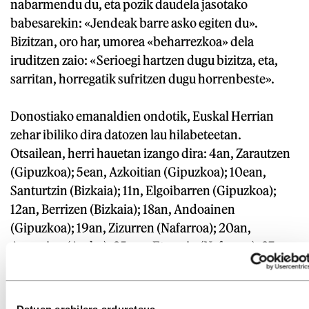
nabarmendu du, eta pozik daudela jasotako
babesarekin: «Jendeak barre asko egiten du».
Bizitzan, oro har, umorea «beharrezkoa» dela
iruditzen zaio: «Serioegi hartzen dugu bizitza, eta,
sarritan, horregatik sufritzen dugu horrenbeste».
Donostiako emanaldien ondotik, Euskal Herrian
zehar ibiliko dira datozen lau hilabeteetan.
Otsailean, herri hauetan izango dira: 4an, Zarautzen
(Gipuzkoa); 5ean, Azkoitian (Gipuzkoa); 10ean,
Santurtzin (Bizkaia); 11n, Elgoibarren (Gipuzkoa);
12an, Berrizen (Bizkaia); 18an, Andoainen
(Gipuzkoa); 19an, Zizurren (Nafarroa); 20an,
Amurrion (Araba); 25ean, Etxarrin (Nafarroa); 27an,
Arrasaten, eta 28an, Eibarren (Gipuzkoa). «Guztira,
40 emanaldi inguru; gozatzeko gogoz gaude».