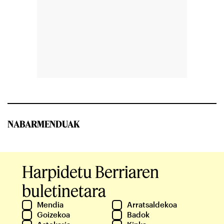
NABARMENDUAK
Harpidetu Berriaren
buletinetara
Mendia
Arratsaldekoa
Goizekoa
Badok