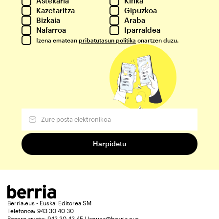
Astekaria
Kinka
Kazetaritza
Gipuzkoa
Bizkaia
Araba
Nafarroa
Iparraldea
Izena ematean
pribatutasun politika
onartzen duzu.
Berria.eus - Euskal Editorea SM
Telefonoa: 943 30 40 30
Bezero arreta: 943 30 43 45 | laguna@berria.eus