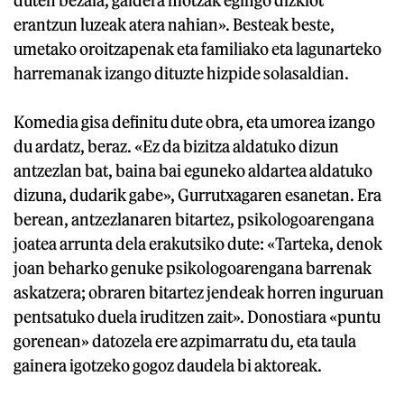
erantzun luzeak atera nahian». Besteak beste,
umetako oroitzapenak eta familiako eta lagunarteko
harremanak izango dituzte hizpide solasaldian.
Komedia gisa definitu dute obra, eta umorea izango
du ardatz, beraz. «Ez da bizitza aldatuko dizun
antzezlan bat, baina bai eguneko aldartea aldatuko
dizuna, dudarik gabe», Gurrutxagaren esanetan. Era
berean, antzezlanaren bitartez, psikologoarengana
joatea arrunta dela erakutsiko dute: «Tarteka, denok
joan beharko genuke psikologoarengana barrenak
askatzera; obraren bitartez jendeak horren inguruan
pentsatuko duela iruditzen zait». Donostiara «puntu
gorenean» datozela ere azpimarratu du, eta taula
gainera igotzeko gogoz daudela bi aktoreak.