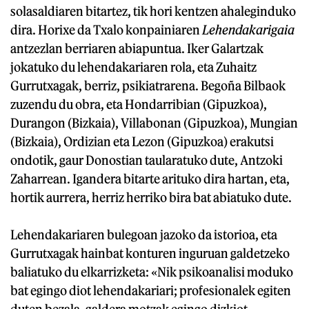
solasaldiaren bitartez, tik hori kentzen ahaleginduko
dira. Horixe da Txalo konpainiaren
Lehendakarigaia
antzezlan berriaren abiapuntua. Iker Galartzak
jokatuko du lehendakariaren rola, eta Zuhaitz
Gurrutxagak, berriz, psikiatrarena. Begoña Bilbaok
zuzendu du obra, eta Hondarribian (Gipuzkoa),
Durangon (Bizkaia), Villabonan (Gipuzkoa), Mungian
(Bizkaia), Ordizian eta Lezon (Gipuzkoa) erakutsi
ondotik, gaur Donostian taularatuko dute, Antzoki
Zaharrean. Igandera bitarte arituko dira hartan, eta,
hortik aurrera, herriz herriko bira bat abiatuko dute.
Lehendakariaren bulegoan jazoko da istorioa, eta
Gurrutxagak hainbat konturen inguruan galdetzeko
baliatuko du elkarrizketa: «Nik psikoanalisi moduko
bat egingo diot lehendakariari; profesionalek egiten
duten bezala, galdera motzak egingo dizkiot