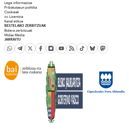
Lege informazioa
Pribatutasun politika
Cookieak
cc Lizentzia
Kanal etikoa
BESTELAKO ZERBITZUAK
Bidera zerbitzuak
Midas Media
JARRAITU