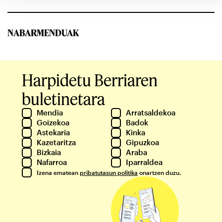
NABARMENDUAK
Harpidetu Berriaren
buletinetara
Mendia
Arratsaldekoa
Goizekoa
Badok
Astekaria
Kinka
Kazetaritza
Gipuzkoa
Bizkaia
Araba
Nafarroa
Iparraldea
Izena ematean
pribatutasun politika
onartzen duzu.