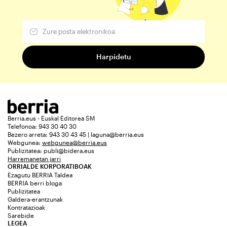
Berria.eus - Euskal Editorea SM
Telefonoa: 943 30 40 30
Bezero arreta: 943 30 43 45 | laguna@berria.eus
Webgunea:
webgunea@berria.eus
Publizitatea:
publi@bidera.eus
Harremanetan jarri
ORRIALDE KORPORATIBOAK
Ezagutu BERRIA Taldea
BERRIA berri bloga
Publizitatea
Galdera-erantzunak
Kontratazioak
Sarebide
LEGEA