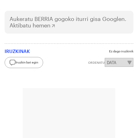
Aukeratu
BERRIA
gogoko iturri gisa Googlen.
Aktibatu hemen
IRUZKINAK
Ez dago iruzkinik
Iruzkin bat egin
ORDENATU