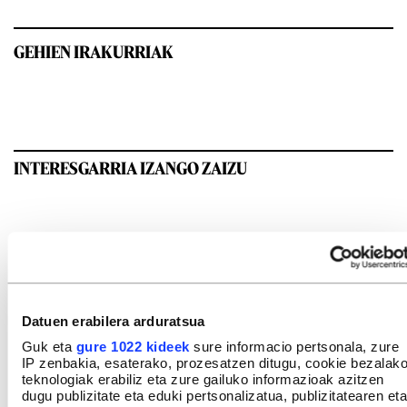
GEHIEN IRAKURRIAK
INTERESGARRIA IZANGO ZAIZU
Datuen erabilera arduratsua
Guk eta
gure 1022 kideek
sure informacio pertsonala, zure
IP zenbakia, esaterako, prozesatzen ditugu, cookie bezalak
teknologiak erabiliz eta zure gailuko informazioak azitzen
dugu publizitate eta eduki pertsonalizatua, publizitatearen eta