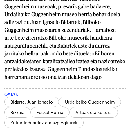
Guggenheim museoak, presarik gabe bada ere,
Urdaibaiko Guggenheim museo berria behar duela
adierazi du Juan Ignacio Bidartek, Bilboko
Guggenheim museoaren zuzendariak. Hamabost
urte bete ziren atzo Bilboko museorik handiena
inauguratu zenetik, eta Bidartek uste du aurrez
jarritako helburuak ondo bete dituela: «Bilboren
antzaldaketaren katalizatzailea izatea eta nazioarteko
proiekzioa izatea». Guggenheim Fundazioarekiko
harremana ere oso ona izan delakoan dago.
GAIAK
Bidarte, Juan Ignacio
Urdaibaiko Guggenheim
Bizkaia
Euskal Herria
Arteak eta kultura
Kultur industriak eta azpiegiturak