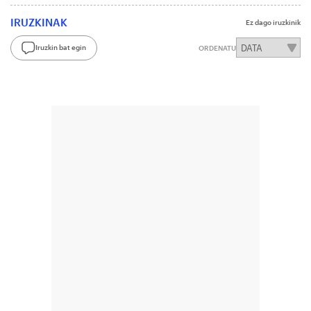
IRUZKINAK
Ez dago iruzkinik
Iruzkin bat egin
ORDENATU