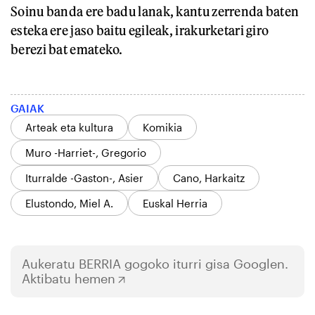
Soinu banda ere badu lanak, kantu zerrenda baten
esteka ere jaso baitu egileak, irakurketari giro
berezi bat emateko.
GAIAK
Arteak eta kultura
Komikia
Muro -Harriet-, Gregorio
Iturralde -Gaston-, Asier
Cano, Harkaitz
Elustondo, Miel A.
Euskal Herria
Aukeratu
BERRIA
gogoko iturri gisa Googlen.
Aktibatu hemen