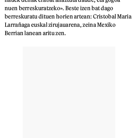
nuen berreskuratzeko». Beste izen bat dago
berreskuratu dituen horien artean: Cristobal Maria
Larrañaga euskal zirujauarena, zeina Mexiko
Berrian lanean aritu zen.