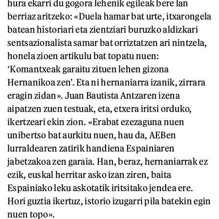
hura ekarri du gogora lehenik egileak bere lan
berriaz aritzeko: «Duela hamar bat urte, itxarongela
batean historiari eta zientziari buruzko aldizkari
sentsazionalista samar bat orriztatzen ari nintzela,
honela zioen artikulu bat topatu nuen:
‘Komantxeak garaitu zituen lehen gizona
Hernanikoa zen’. Eta ni hernaniarra izanik, zirrara
eragin zidan». Juan Bautista Antzaren izena
aipatzen zuen testuak, eta, etxera iritsi orduko,
ikertzeari ekin zion. «Erabat ezezaguna nuen
unibertso bat aurkitu nuen, hau da, AEBen
lurraldearen zatirik handiena Espainiaren
jabetzakoa zen garaia. Han, beraz, hernaniarrak ez
ezik, euskal herritar asko izan ziren, baita
Espainiako leku askotatik iritsitako jendea ere.
Hori guztia ikertuz, istorio izugarri pila batekin egin
nuen topo».