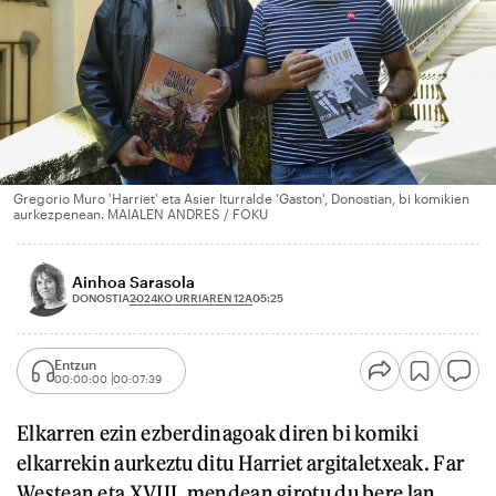
Gregorio Muro 'Harriet' eta Asier Iturralde 'Gaston', Donostian, bi komikien
aurkezpenean. MAIALEN ANDRES / FOKU
Ainhoa Sarasola
2024KO URRIAREN 12A
DONOSTIA
05:25
Entzun
00:00:00
00:07:39
Elkarren ezin ezberdinagoak diren bi komiki
elkarrekin aurkeztu ditu Harriet argitaletxeak. Far
Westean eta XVIII. mendean girotu du bere lan