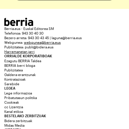
Berria.eus - Euskal Editorea SM
Telefonoa: 943 30 40 30
Bezero arreta: 943 30 43 45 | laguna@berria.eus
Webgunea:
webgunea@berria.eus
Publizitatea:
publi@bidera.eus
Harremanetan jarri
ORRIALDE KORPORATIBOAK
Ezagutu BERRIA Taldea
BERRIA berri bloga
Publizitatea
Galdera-erantzunak
Kontratazioak
Sarebide
LEGEA
Lege informazioa
Pribatutasun politika
Cookieak
cc Lizentzia
Kanal etikoa
BESTELAKO ZERBITZUAK
Bidera zerbitzuak
Midas Media