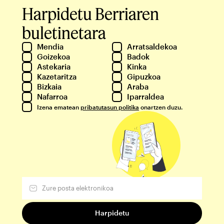
Harpidetu Berriaren
buletinetara
Mendia
Arratsaldekoa
Goizekoa
Badok
Astekaria
Kinka
Kazetaritza
Gipuzkoa
Bizkaia
Araba
Nafarroa
Iparraldea
Izena ematean
pribatutasun politika
onartzen duzu.