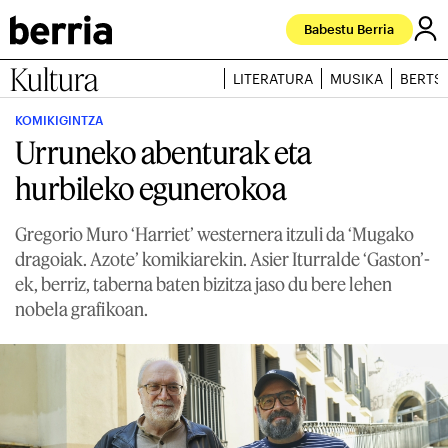
Babestu Berria
Kultura
LITERATURA
MUSIKA
BERTS
KOMIKIGINTZA
Urruneko abenturak eta
hurbileko egunerokoa
Gregorio Muro ‘Harriet’ westernera itzuli da ‘Mugako
dragoiak. Azote’ komikiarekin. Asier Iturralde ‘Gaston’-
ek, berriz, taberna baten bizitza jaso du bere lehen
nobela grafikoan.