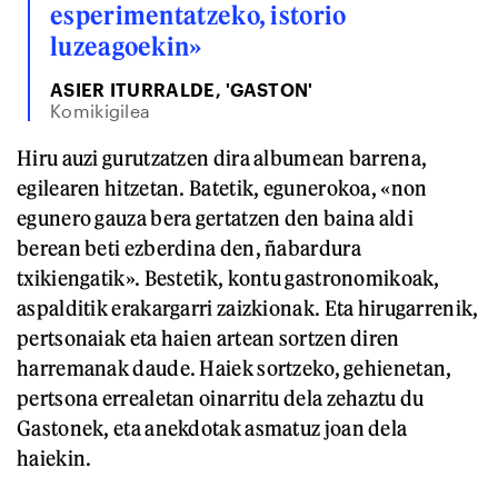
esperimentatzeko, istorio
luzeagoekin»
ASIER ITURRALDE, 'GASTON'
Komikigilea
Hiru auzi gurutzatzen dira albumean barrena,
egilearen hitzetan. Batetik, egunerokoa, «non
egunero gauza bera gertatzen den baina aldi
berean beti ezberdina den, ñabardura
txikiengatik». Bestetik, kontu gastronomikoak,
aspalditik erakargarri zaizkionak. Eta hirugarrenik,
pertsonaiak eta haien artean sortzen diren
harremanak daude. Haiek sortzeko, gehienetan,
pertsona errealetan oinarritu dela zehaztu du
Gastonek, eta anekdotak asmatuz joan dela
haiekin.