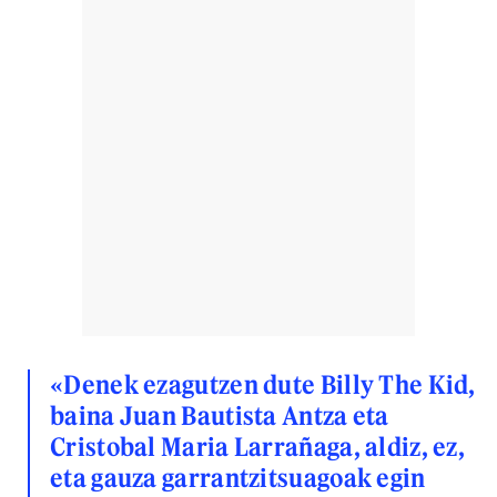
«Denek ezagutzen dute Billy The Kid,
baina Juan Bautista Antza eta
Cristobal Maria Larrañaga, aldiz, ez,
eta gauza garrantzitsuagoak egin