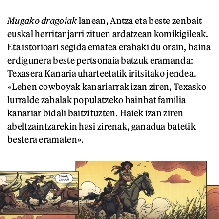
Mugako dragoiak
lanean, Antza eta beste zenbait
euskal herritar jarri zituen ardatzean komikigileak.
Eta istorioari segida ematea erabaki du orain, baina
erdigunera beste pertsonaia batzuk eramanda:
Texasera Kanaria uharteetatik iritsitako jendea.
«Lehen cowboyak kanariarrak izan ziren, Texasko
lurralde zabalak populatzeko hainbat familia
kanariar bidali baitzituzten. Haiek izan ziren
abeltzaintzarekin hasi zirenak, ganadua batetik
bestera eramaten».