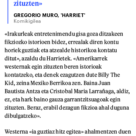
zituzten»
GREGORIO MURO, 'HARRIET'
Komikigilea
«Irakurleak entretenimendu gisa goza ditzakeen
fikziozko istorioen bidez, errealak diren kontu
horiek guztiak eta atzealde historikoa kontatu
ditut», azaldu du Harrietek. «Amerikarrek
westernak egin zituzten beren istorioak
kontatzeko, eta denek ezagutzen dute Billy The
Kid, zeina Mexiko Berrikoa zen. Baina Juan
Bautista Antza eta Cristobal Maria Larrañaga, aldiz,
ez, eta hark baino gauza garrantzitsuagoak egin
zituzten. Beraz, erabil dezagun fikzioa ahal duguna
dibulgatzeko».
Westerna «ia guztiaz hitz egitea» ahalmentzen duen