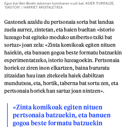
Egun bat Beti Berdin tabernan
komikiaren irudi bat. ASIER ITURRALDE,
'GASTON' / HARRIET ARGITALETXEA
Gastonek azaldu du pertsonaia sorta bat landua
zuela aurrez, zintetan, eta haien bueltan «istorio
luzeago bat egiteko moduko unibertso txiki bat
sortuz» joan zela: «Zinta komikoak egiten nituen
haiekin, eta banuen gogoa beste formatu batzuekin
esperimentatzeko, istorio luzeagoekin. Pertsonaia
horiek ez ziren inon elkartzen, baina bururatu
zitzaidan hau izan zitekeela haiek dabiltzan
mundutxoa, eta, hortik, taberna bat sortu zen, eta
pertsonaia horiek han sartuz joan nintzen».
«Zinta komikoak egiten nituen
pertsonaia batzuekin, eta banuen
gogoa beste formatu batzuekin