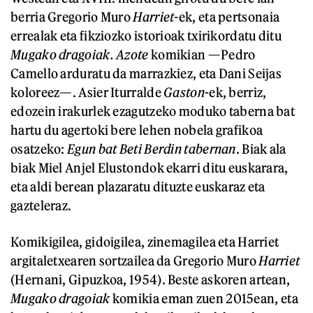
berria Gregorio Muro
Harriet
-ek, eta pertsonaia
errealak eta fikziozko istorioak txirikordatu ditu
Mugako dragoiak. Azote
komikian —Pedro
Camello arduratu da marrazkiez, eta Dani Seijas
koloreez—. Asier Iturralde
Gaston
-ek, berriz,
edozein irakurlek ezagutzeko moduko taberna bat
hartu du agertoki bere lehen nobela grafikoa
osatzeko:
Egun bat Beti Berdin tabernan
. Biak ala
biak Miel Anjel Elustondok ekarri ditu euskarara,
eta aldi berean plazaratu dituzte euskaraz eta
gazteleraz.
Komikigilea, gidoigilea, zinemagilea eta Harriet
argitaletxearen sortzailea da Gregorio Muro
Harriet
(Hernani, Gipuzkoa, 1954). Beste askoren artean,
Mugako dragoiak
komikia eman zuen 2015ean, eta