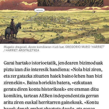
Mugako dragoiak. Azote
komikiaren irudi bat. GREGORIO MURO 'HARRIET'
/ HARRIET ARGITALETXEA
Garai hartako istorioetatik, jendearen bizimoduak
piztu izan dio interesik handiena: «Nola bizi ziren,
eta zer gatazka zituzten haiek baino lehen han bizi
zirenekin». Baina horiekin batera, «ezkutuan
geratu diren kontu historikoak» ere eraman ditu
komikira, tartean AEBen independentzia gerran
aritu ziren euskal herritarren gainekoak. «Kontu
hauek denak erabat ahaztuta daude, eta gogoa