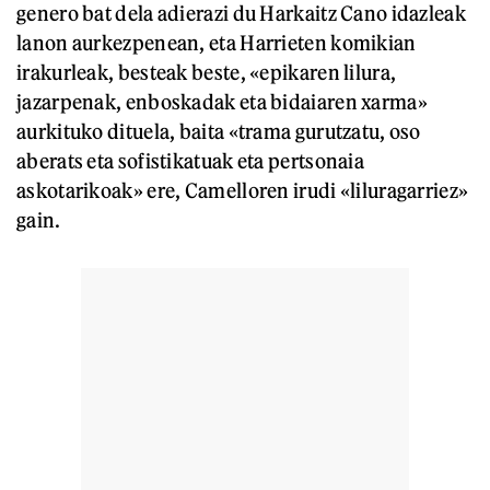
genero bat dela adierazi du Harkaitz Cano idazleak
lanon aurkezpenean, eta Harrieten komikian
irakurleak, besteak beste, «epikaren lilura,
jazarpenak, enboskadak eta bidaiaren xarma»
aurkituko dituela, baita «trama gurutzatu, oso
aberats eta sofistikatuak eta pertsonaia
askotarikoak» ere, Camelloren irudi «liluragarriez»
gain.