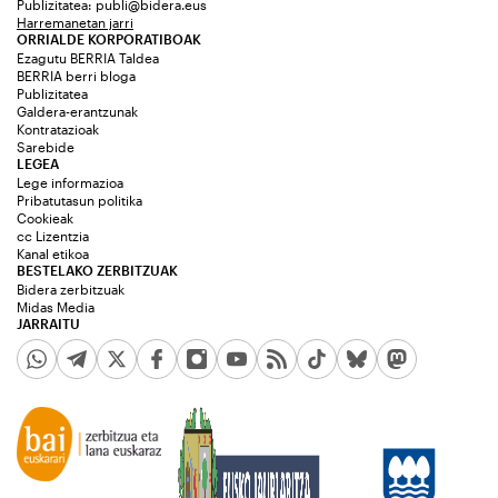
Publizitatea:
publi@bidera.eus
Harremanetan jarri
ORRIALDE KORPORATIBOAK
Ezagutu BERRIA Taldea
BERRIA berri bloga
Publizitatea
Galdera-erantzunak
Kontratazioak
Sarebide
LEGEA
Lege informazioa
Pribatutasun politika
Cookieak
cc Lizentzia
Kanal etikoa
BESTELAKO ZERBITZUAK
Bidera zerbitzuak
Midas Media
JARRAITU