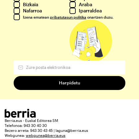
Bizkaia
Araba
Nafarroa
Iparraldea
Izena ematean
pribatutasun politika
onartzen duzu.
Berria.eus - Euskal Editorea SM
Telefonoa: 943 30 40 30
Bezero arreta: 943 30 43 45 | laguna@berria.eus
Webgunea:
webgunea@berria.eus