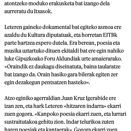
atontzeko moduko erakusketa bat izango dela
aurreratu du Itxasok.
Leteren gaineko dokumental bat egiteko asmoa ere
azaldu du Kultura diputatuak, eta horretan EITBk
parte hartzea espero dutela. Era berean, poesia eta
musika uztartuko dituen ekitaldi bat ere egin nahiko
luke Gipuzkoako Foru Aldundiak urte amaierarako.
«Oraindik ez daukagu diseinatuta, baina taularatze
bat izango da. Orain hasiko gara bilerak egiten zer
egin dezakegun pentsatzen hasteko».
Atzo eginiko agerraldian Juan Kruz Igerabide ere
izan zen, eta hark Leteren «hitzaren indarra» ekarri
zuen gogora. «Kanpoko poesia ekarri zuen, eta lurrari
sustraitutakoa gehitu zion. Indar telurikoa zuten
haren poesiak eta kantaerak». Gogora ekarri zuen