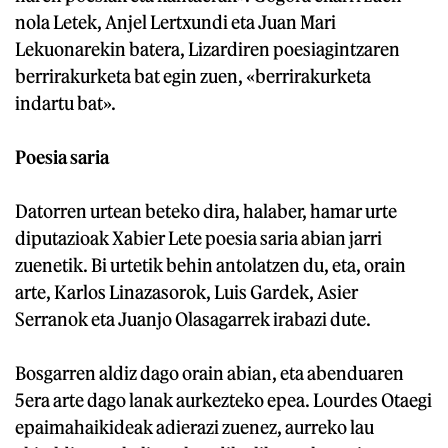
nola Letek, Anjel Lertxundi eta Juan Mari
Lekuonarekin batera, Lizardiren poesiagintzaren
berrirakurketa bat egin zuen, «berrirakurketa
indartu bat».
Poesia saria
Datorren urtean beteko dira, halaber, hamar urte
diputazioak Xabier Lete poesia saria abian jarri
zuenetik. Bi urtetik behin antolatzen du, eta, orain
arte, Karlos Linazasorok, Luis Gardek, Asier
Serranok eta Juanjo Olasagarrek irabazi dute.
Bosgarren aldiz dago orain abian, eta abenduaren
5era arte dago lanak aurkezteko epea. Lourdes Otaegi
epaimahaikideak adierazi zuenez, aurreko lau