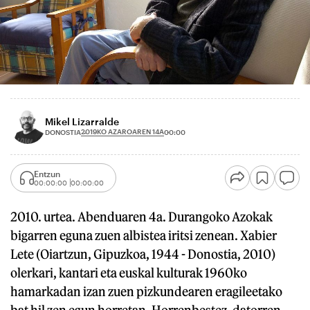
Mikel Lizarralde
2019KO AZAROAREN 14A
DONOSTIA
00:00
Entzun
00:00:00
00:00:00
2010. urtea. Abenduaren 4a. Durangoko Azokak
bigarren eguna zuen albistea iritsi zenean. Xabier
Lete (Oiartzun, Gipuzkoa, 1944 - Donostia, 2010)
olerkari, kantari eta euskal kulturak 1960ko
hamarkadan izan zuen pizkundearen eragileetako
bat hil zen egun horretan. Horrenbestez, datorren