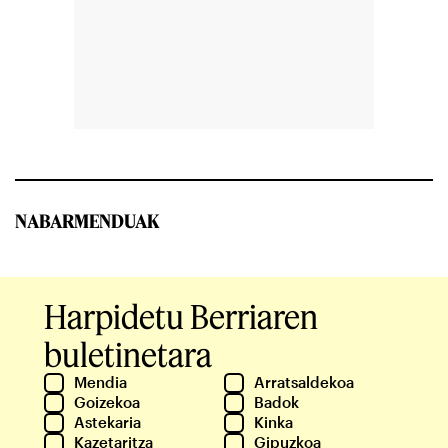
NABARMENDUAK
Harpidetu Berriaren
buletinetara
Mendia
Arratsaldekoa
Goizekoa
Badok
Astekaria
Kinka
Kazetaritza
Gipuzkoa