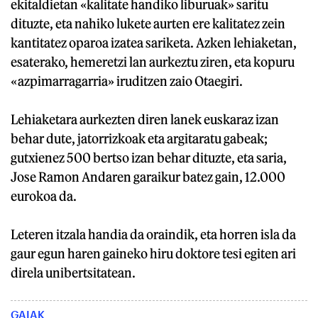
ekitaldietan «kalitate handiko liburuak» saritu
dituzte, eta nahiko lukete aurten ere kalitatez zein
kantitatez oparoa izatea sariketa. Azken lehiaketan,
esaterako, hemeretzi lan aurkeztu ziren, eta kopuru
«azpimarragarria» iruditzen zaio Otaegiri.
Lehiaketara aurkezten diren lanek euskaraz izan
behar dute, jatorrizkoak eta argitaratu gabeak;
gutxienez 500 bertso izan behar dituzte, eta saria,
Jose Ramon Andaren garaikur batez gain, 12.000
eurokoa da.
Leteren itzala handia da oraindik, eta horren isla da
gaur egun haren gaineko hiru doktore tesi egiten ari
direla unibertsitatean.
GAIAK