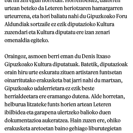
urtean beteko da Leteren heriotzaren hamargarren
urteurrena, eta hori baliatu nahi du Gipuzkoako Foru
Aldundiak sortzaile ez ezik diputazioko Kultura
zuzendari eta Kultura diputatu ere izan zenari
omenaldia egiteko.
Oraingoz, asmoen berri eman du Denis Itxaso
Gipuzkoako Kultura diputatuak. Batetik, diputazioak
orain hiru urte eskuratu zituen artistaren funtsetan
oinarritutako erakusketa bat jarri nahi du martxan,
Gipuzkoako udalerrietara ez ezik beste
herrialdeetara ere eramango dutena. Alde horretan,
helburua litzateke funts horien artean Leteren
ibilbidea eta garapena ulertzeko balioko duen
dokumentazioa aukeratzea. Hain zuzen ere, ohiko
erakusketa aretoetan baino gehiago liburutegietan