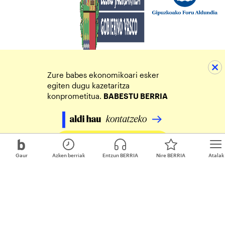
Zure babes ekonomikoari esker
egiten dugu kazetaritza
konprometitua.
BABESTU BERRIA
Egin zure ekarpena
Gaur
Azken berriak
Entzun BERRIA
Nire BERRIA
Atalak