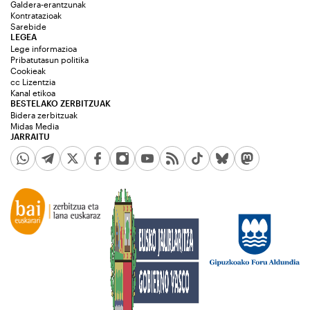
Galdera-erantzunak
Kontratazioak
Sarebide
LEGEA
Lege informazioa
Pribatutasun politika
Cookieak
cc Lizentzia
Kanal etikoa
BESTELAKO ZERBITZUAK
Bidera zerbitzuak
Midas Media
JARRAITU