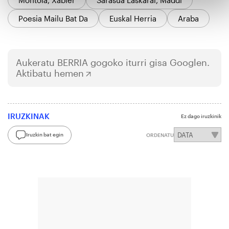
Poesia Mailu Bat Da
Euskal Herria
Araba
Aukeratu
BERRIA
gogoko iturri gisa Googlen.
Aktibatu hemen
IRUZKINAK
Ez dago iruzkinik
Iruzkin bat egin
ORDENATU