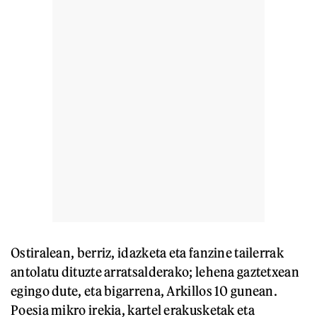
Ostiralean, berriz, idazketa eta fanzine tailerrak
antolatu dituzte arratsalderako; lehena gaztetxean
egingo dute, eta bigarrena, Arkillos 10 gunean.
Poesia mikro irekia, kartel erakusketak eta