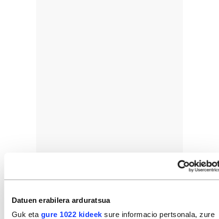
Datuen erabilera arduratsua
Guk eta
gure 1022 kideek
sure informacio pertsonala, zure