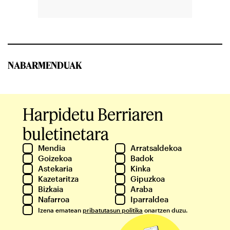
NABARMENDUAK
Harpidetu Berriaren
buletinetara
Mendia
Arratsaldekoa
Goizekoa
Badok
Astekaria
Kinka
Kazetaritza
Gipuzkoa
Bizkaia
Araba
Nafarroa
Iparraldea
Izena ematean
pribatutasun politika
onartzen duzu.