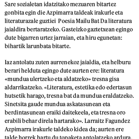
Sare sozialetan idatzitako mezuaren bitartez
gonbita egin die Azpimarra taldeak irakurle eta
literaturazale guztiei
Poesia Mailu Bat Da literatura
jaialdira bertaratzeko. Gasteizko gaztetxean egingo
dute bigarren urtez jarraian, eta hiru egunetan:
bihartik larunbata bitarte.
Iaz antolatu zuten aurrenekoz jaialdia, eta helburu
berari helduta egingo dute aurten ere: literatura
«mundua ulertzeko eta aldatzeko» tresna gisa
aldarrikatzeko. «Literatura, estetika edo edertasun
hutsetik harago, tresna bat da mundua eraldatzeko.
Sinetsita gaude mundua askatasunean eta
berdintasunean eraiki daitekeela, eta tresna oro
erabili behar direla hartarako». Larraitz Fagundez
Azpimarra irakurle taldeko kidea da; aurten ere
talde horrek hartu du topaketa antolatzeko ardura.