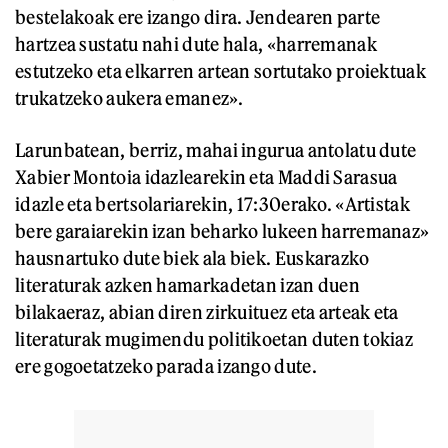
bestelakoak ere izango dira. Jendearen parte
hartzea sustatu nahi dute hala, «harremanak
estutzeko eta elkarren artean sortutako proiektuak
trukatzeko aukera emanez».
Larunbatean, berriz, mahai ingurua antolatu dute
Xabier Montoia idazlearekin eta Maddi Sarasua
idazle eta bertsolariarekin, 17:30erako. «Artistak
bere garaiarekin izan beharko lukeen harremanaz»
hausnartuko dute biek ala biek. Euskarazko
literaturak azken hamarkadetan izan duen
bilakaeraz, abian diren zirkuituez eta arteak eta
literaturak mugimendu politikoetan duten tokiaz
ere gogoetatzeko parada izango dute.