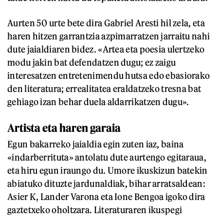
Aurten 50 urte bete dira Gabriel Aresti hil zela, eta
haren hitzen garrantzia azpimarratzen jarraitu nahi
dute jaialdiaren bidez. «Artea eta poesia ulertzeko
modu jakin bat defendatzen dugu; ez zaigu
interesatzen entretenimendu hutsa edo ebasiorako
den literatura; errealitatea eraldatzeko tresna bat
gehiago izan behar duela aldarrikatzen dugu».
Artista eta haren garaia
Egun bakarreko jaialdia egin zuten iaz, baina
«indarberrituta» antolatu dute aurtengo egitaraua,
eta hiru egun iraungo du. Umore ikuskizun batekin
abiatuko dituzte jardunaldiak, bihar arratsaldean:
Asier K, Lander Varona eta Ione Bengoa igoko dira
gaztetxeko oholtzara. Literaturaren ikuspegi