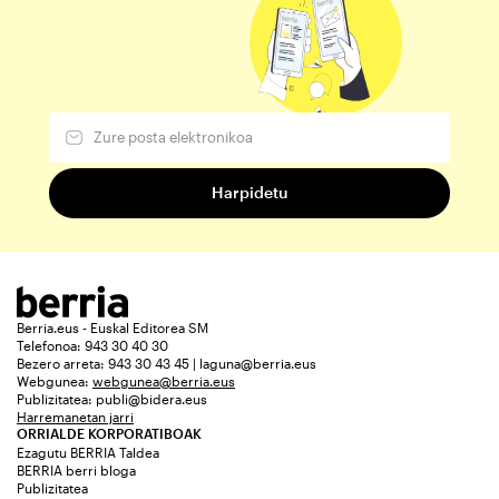
Berria.eus - Euskal Editorea SM
Telefonoa: 943 30 40 30
Bezero arreta: 943 30 43 45 | laguna@berria.eus
Webgunea:
webgunea@berria.eus
Publizitatea:
publi@bidera.eus
Harremanetan jarri
ORRIALDE KORPORATIBOAK
Ezagutu BERRIA Taldea
BERRIA berri bloga
Publizitatea