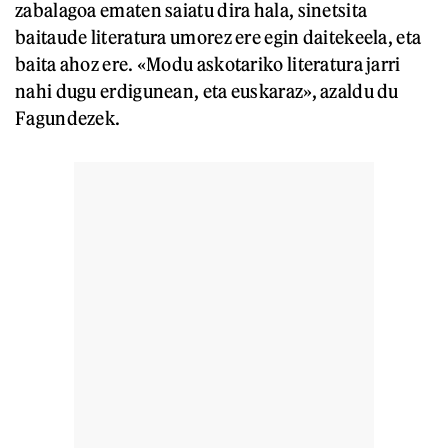
zabalagoa ematen saiatu dira hala, sinetsita
baitaude literatura umorez ere egin daitekeela, eta
baita ahoz ere. «Modu askotariko literatura jarri
nahi dugu erdigunean, eta euskaraz», azaldu du
Fagundezek.