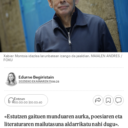
Xabier Montoia idazlea larunbatean izango da jaialdian. MAIALEN ANDRES /
FOKU
Edurne Begiristain
2025EKO EKAINAREN 11
09:28
Entzun
00:00:00
00:03:40
«Estutzen gaituen munduaren aurka, poesiaren eta
literaturaren mailutasuna aldarrikatu nahi dugu».