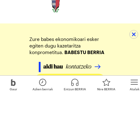
Zure babes ekonomikoari esker
egiten dugu kazetaritza
konprometitua.
BABESTU BERRIA
Egin zure ekarpena
Gaur
Azken berriak
Entzun BERRIA
Nire BERRIA
Atalak