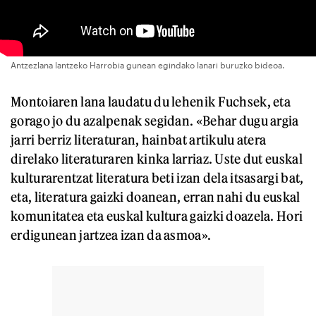
Antzezlana lantzeko Harrobia gunean egindako lanari buruzko bideoa.
Montoiaren lana laudatu du lehenik Fuchsek, eta
gorago jo du azalpenak segidan. «Behar dugu argia
jarri berriz literaturan, hainbat artikulu atera
direlako literaturaren kinka larriaz. Uste dut euskal
kulturarentzat literatura beti izan dela itsasargi bat,
eta, literatura gaizki doanean, erran nahi du euskal
komunitatea eta euskal kultura gaizki doazela. Hori
erdigunean jartzea izan da asmoa».