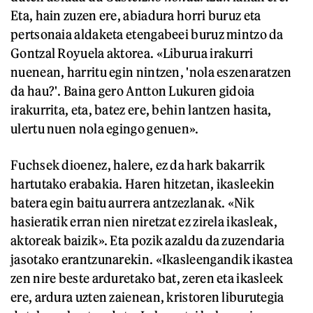
Eta, hain zuzen ere, abiadura horri buruz eta
pertsonaia aldaketa etengabeei buruz mintzo da
Gontzal Royuela aktorea. «Liburua irakurri
nuenean, harritu egin nintzen, 'nola eszenaratzen
da hau?'. Baina gero Antton Lukuren gidoia
irakurrita, eta, batez ere, behin lantzen hasita,
ulertu nuen nola egingo genuen».
Fuchsek dioenez, halere, ez da hark bakarrik
hartutako erabakia. Haren hitzetan, ikasleekin
batera egin baitu aurrera antzezlanak. «Nik
hasieratik erran nien niretzat ez zirela ikasleak,
aktoreak baizik». Eta pozik azaldu da zuzendaria
jasotako erantzunarekin. «Ikasleengandik ikastea
zen nire beste arduretako bat, zeren eta ikasleek
ere, ardura uzten zaienean, kristoren liburutegia