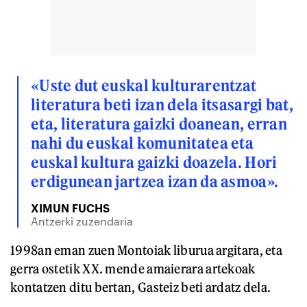
«Uste dut euskal kulturarentzat
literatura beti izan dela itsasargi bat,
eta, literatura gaizki doanean, erran
nahi du euskal komunitatea eta
euskal kultura gaizki doazela. Hori
erdigunean jartzea izan da asmoa».
XIMUN FUCHS
Antzerki zuzendaria
1998an eman zuen Montoiak liburua argitara, eta
gerra ostetik XX. mende amaierara artekoak
kontatzen ditu bertan, Gasteiz beti ardatz dela.