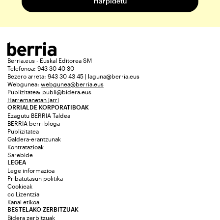
Berria.eus - Euskal Editorea SM
Telefonoa: 943 30 40 30
Bezero arreta: 943 30 43 45 | laguna@berria.eus
Webgunea:
webgunea@berria.eus
Publizitatea:
publi@bidera.eus
Harremanetan jarri
ORRIALDE KORPORATIBOAK
Ezagutu BERRIA Taldea
BERRIA berri bloga
Publizitatea
Galdera-erantzunak
Kontratazioak
Sarebide
LEGEA
Lege informazioa
Pribatutasun politika
Cookieak
cc Lizentzia
Kanal etikoa
BESTELAKO ZERBITZUAK
Bidera zerbitzuak