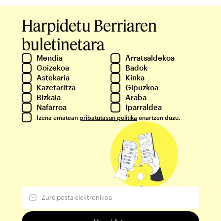
Harpidetu Berriaren
buletinetara
Mendia
Arratsaldekoa
Goizekoa
Badok
Astekaria
Kinka
Kazetaritza
Gipuzkoa
Bizkaia
Araba
Nafarroa
Iparraldea
Izena ematean
pribatutasun politika
onartzen duzu.