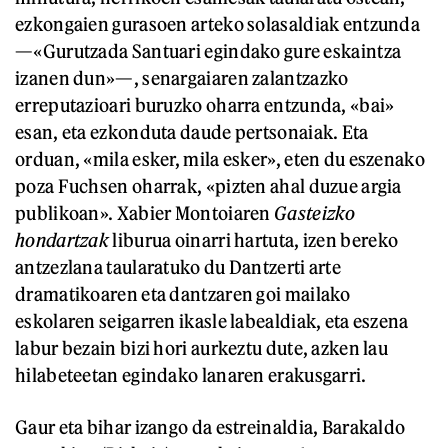
ezkongaien gurasoen arteko solasaldiak entzunda
—«Gurutzada Santuari egindako gure eskaintza
izanen dun»—, senargaiaren zalantzazko
erreputazioari buruzko oharra entzunda, «bai»
esan, eta ezkonduta daude pertsonaiak. Eta
orduan, «mila esker, mila esker», eten du eszenako
poza Fuchsen oharrak, «pizten ahal duzue argia
publikoan». Xabier Montoiaren
Gasteizko
hondartzak
liburua oinarri hartuta, izen bereko
antzezlana taularatuko du Dantzerti arte
dramatikoaren eta dantzaren goi mailako
eskolaren seigarren ikasle labealdiak, eta eszena
labur bezain bizi hori aurkeztu dute, azken lau
hilabeteetan egindako lanaren erakusgarri.
Gaur eta bihar izango da estreinaldia, Barakaldo