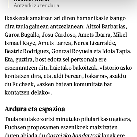
Antzerki zuzendaria
Ikasketak amaitzen ari diren hamar ikasle izango
dira taula gainean antzezlanean: Aitzol Barbarias,
Garoa Bugallo, Josu Cardoso, Amets Ibarra, Mikel
Ismael Kaye, Amets Larrea, Nerea Lizarralde,
Beatriz Rodriguez, Gontzal Royuela eta Idoia Tapia.
Eta, guztira, bost edota sei pertsonaia ere
eszenaratzen ditu haietako bakoitzak. «Istorio asko
kontatzen dira, eta, aldi berean, bakarra», azaldu
du Fuchsek, «azken batean komunitate bat
kontatzen delako».
Ardura eta espazioa
Taularatutako zortzi minutuko pilulari kasu egitera,
Fuchsen proposamen eszenikoek maiz izaten
duten abiada du
Gasteizko hondartzak
lanak ere.