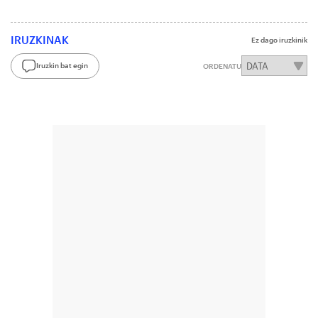
IRUZKINAK
Ez dago iruzkinik
Iruzkin bat egin
ORDENATU