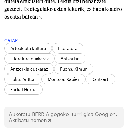
dutela erakusten dute. Lekua utzi behar zaie
gazteei. Ez diegulako uzten lekurik, ez bada koadro
oso itxi batean».
GAIAK
Arteak eta kultura
Literatura
Literatura euskaraz
Antzerkia
Antzerkia euskaraz
Fuchs, Ximun
Luku, Antton
Montoia, Xabier
Dantzerti
Euskal Herria
Aukeratu
BERRIA
gogoko iturri gisa Googlen.
Aktibatu hemen