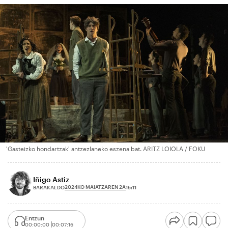
'Gasteizko hondartzak' antzezlaneko eszena bat. ARITZ LOIOLA / FOKU
Iñigo Astiz
2024KO MAIATZAREN 2A
BARAKALDO
15:11
Entzun
00:00:00
00:07:16