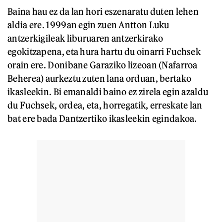
Baina hau ez da lan hori eszenaratu duten lehen
aldia ere. 1999an egin zuen Antton Luku
antzerkigileak liburuaren antzerkirako
egokitzapena, eta hura hartu du oinarri Fuchsek
orain ere. Donibane Garaziko lizeoan (Nafarroa
Beherea) aurkeztu zuten lana orduan, bertako
ikasleekin. Bi emanaldi baino ez zirela egin azaldu
du Fuchsek, ordea, eta, horregatik, erreskate lan
bat ere bada Dantzertiko ikasleekin egindakoa.