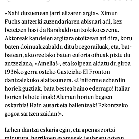
«Nahi duzuenean jarri elizaren argia». Ximun
Fuchs antzerki zuzendariaren abisuari adi, kez
betetzen hasi da Barakaldo antzokiko eszena.
Aktoreak kandelen argitara otoitzean ari dira, koru
baten doinuak zabaldu ditu bozgorailuak, eta, bat-
batean, aktoreetako baten euforia oihuak piztu du
antzezlana, «Amelia!», eta kolpean aldatu du giroa
1936ko gerra osteko Gasteizko El Fronton
dantzalekuko alaitasunera. «Uniforme ezberdin
horiek guztiak, bata bestea baino ederrago! Italiar
horien bibote finak! Aleman horien begien
oskarbia! Hain ausart eta balienteak! Ezkontzeko
gogoa sartzen zaidan!».
Lehen dantza eskaria egin, eta apenas zortzi
minutura, herrikoen esamesak taularatu ostean,