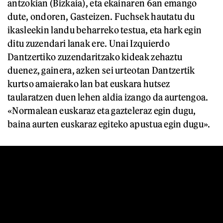
antzokian (Bizkaia), eta ekainaren 6an emango
dute, ondoren, Gasteizen. Fuchsek hautatu du
ikasleekin landu beharreko testua, eta hark egin
ditu zuzendari lanak ere. Unai Izquierdo
Dantzertiko zuzendaritzako kideak zehaztu
duenez, gainera, azken sei urteotan Dantzertik
kurtso amaierako lan bat euskara hutsez
taularatzen duen lehen aldia izango da aurtengoa.
«Normalean euskaraz eta gazteleraz egin dugu,
baina aurten euskaraz egiteko apustua egin dugu».