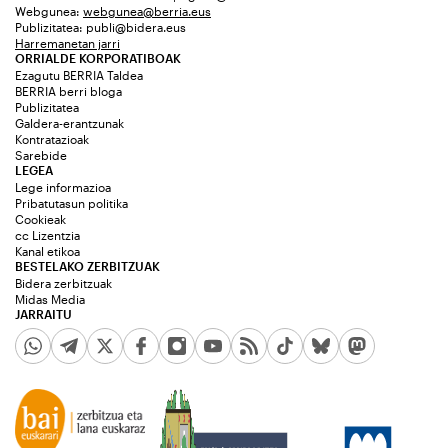
Webgunea:
webgunea@berria.eus
Publizitatea:
publi@bidera.eus
Harremanetan jarri
ORRIALDE KORPORATIBOAK
Ezagutu BERRIA Taldea
BERRIA berri bloga
Publizitatea
Galdera-erantzunak
Kontratazioak
Sarebide
LEGEA
Lege informazioa
Pribatutasun politika
Cookieak
cc Lizentzia
Kanal etikoa
BESTELAKO ZERBITZUAK
Bidera zerbitzuak
Midas Media
JARRAITU