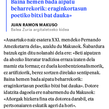
Baina hemen bada aipatu
beharrekorik: eraginkortasun
poetiko bitxi bat dauka»
JUAN RAMON MAKUSO
Balea Zuria argitaletxeko kidea
«Ausartuko naiz esatera XXI. mendeko Pernando
Amezketarra dela», azaldu du Makusok. Ñabardura
batzuk egin ditu nolanahi dela ere: «Beti aipatzen
da ahozko literatur tradizioa erraza izaten dela
mamiz eta formaz; ez duela konbentzionalismorik,
ez artifiziorik, berez sortzen direlako sentipenak.
Baina hemen bada aipatu beharrekorik:
eraginkortasun poetiko bitxi bat dauka». Dotore
idatzita dagoela ere nabarmendu du Makusok:
«Añorgak hizkera fina eta dotorea darabil, eta
pertsonaiaren eskutik ageri da hori».