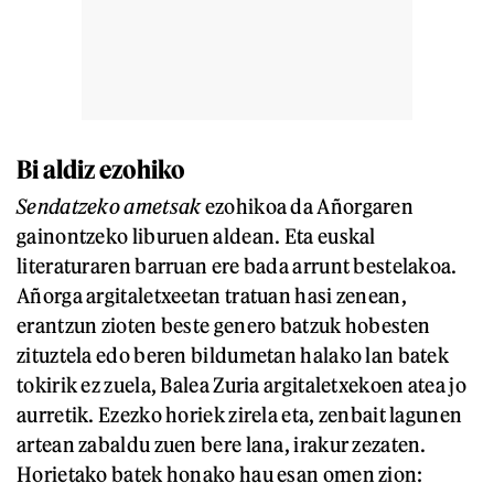
Bi aldiz ezohiko
Sendatzeko ametsak
ezohikoa da Añorgaren
gainontzeko liburuen aldean. Eta euskal
literaturaren barruan ere bada arrunt bestelakoa.
Añorga argitaletxeetan tratuan hasi zenean,
erantzun zioten beste genero batzuk hobesten
zituztela edo beren bildumetan halako lan batek
tokirik ez zuela, Balea Zuria argitaletxekoen atea jo
aurretik. Ezezko horiek zirela eta, zenbait lagunen
artean zabaldu zuen bere lana, irakur zezaten.
Horietako batek honako hau esan omen zion: