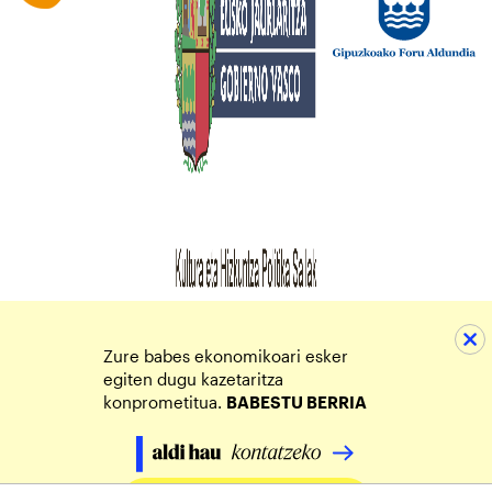
Zure babes ekonomikoari esker
egiten dugu kazetaritza
konprometitua.
BABESTU BERRIA