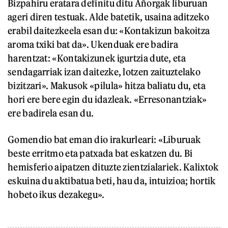
Bizpahiru eratara definitu ditu Añorgak liburuan
ageri diren testuak. Alde batetik, usaina aditzeko
erabil daitezkeela esan du: «Kontakizun bakoitza
aroma txiki bat da». Ukenduak ere badira
harentzat: «Kontakizunek igurtzia dute, eta
sendagarriak izan daitezke, lotzen zaituztelako
bizitzari». Makusok «pilula» hitza baliatu du, eta
hori ere bere egin du idazleak. «Erresonantziak»
ere badirela esan du.
Gomendio bat eman dio irakurleari: «Liburuak
beste erritmo eta patxada bat eskatzen du. Bi
hemisferio aipatzen dituzte zientzialariek. Kalixtok
eskuina du aktibatua beti, hau da, intuizioa; hortik
hobeto ikus dezakegu».