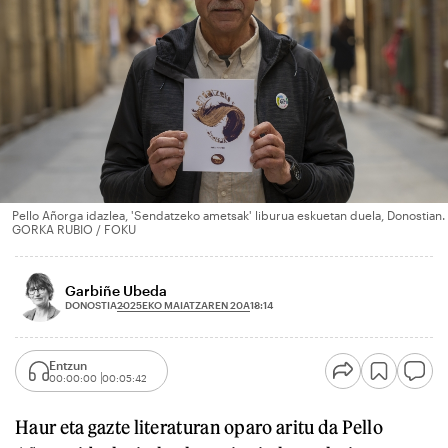
Pello Añorga idazlea, 'Sendatzeko ametsak' liburua eskuetan duela, Donostian.
GORKA RUBIO / FOKU
Garbiñe Ubeda
2025EKO MAIATZAREN 20A
DONOSTIA
18:14
Entzun
00:00:00
00:05:42
Haur eta gazte literaturan oparo aritu da Pello