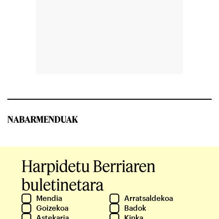
NABARMENDUAK
Harpidetu Berriaren
buletinetara
Mendia
Arratsaldekoa
Goizekoa
Badok
Astekaria
Kinka