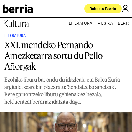
Babestu Berria
Kultura
LITERATURA
MUSIKA
BERTS
LITERATURA
XXI. mendeko Pernando
Amezketarra sortu du Pello
Añorgak
Ezohiko liburu bat ondu du idazleak, eta Balea Zuria
argitaletxearekin plazaratu: 'Sendatzeko ametsak'.
Bere gainontzeko liburu gehienak ez bezala,
helduentzat berariaz idatzita dago.