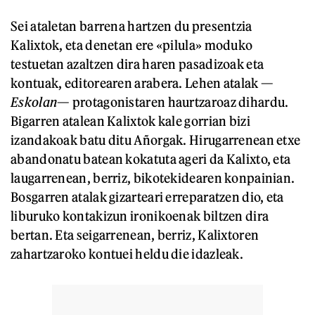
Sei ataletan barrena hartzen du presentzia
Kalixtok, eta denetan ere «pilula» moduko
testuetan azaltzen dira haren pasadizoak eta
kontuak, editorearen arabera. Lehen atalak —
Eskolan
— protagonistaren haurtzaroaz dihardu.
Bigarren atalean Kalixtok kale gorrian bizi
izandakoak batu ditu Añorgak. Hirugarrenean etxe
abandonatu batean kokatuta ageri da Kalixto, eta
laugarrenean, berriz, bikotekidearen konpainian.
Bosgarren atalak gizarteari erreparatzen dio, eta
liburuko kontakizun ironikoenak biltzen dira
bertan. Eta seigarrenean, berriz, Kalixtoren
zahartzaroko kontuei heldu die idazleak.