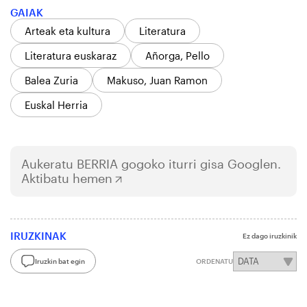
GAIAK
Arteak eta kultura
Literatura
Literatura euskaraz
Añorga, Pello
Balea Zuria
Makuso, Juan Ramon
Euskal Herria
Aukeratu
BERRIA
gogoko iturri gisa Googlen.
Aktibatu hemen
IRUZKINAK
Ez dago iruzkinik
Iruzkin bat egin
ORDENATU