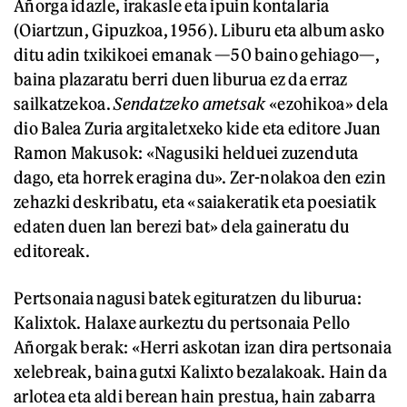
Añorga idazle, irakasle eta ipuin kontalaria
(Oiartzun, Gipuzkoa, 1956). Liburu eta album asko
ditu adin txikikoei emanak —50 baino gehiago—,
baina plazaratu berri duen liburua ez da erraz
sailkatzekoa.
Sendatzeko ametsak
«ezohikoa» dela
dio Balea Zuria argitaletxeko kide eta editore Juan
Ramon Makusok: «Nagusiki helduei zuzenduta
dago, eta horrek eragina du». Zer-nolakoa den ezin
zehazki deskribatu, eta «saiakeratik eta poesiatik
edaten duen lan berezi bat» dela gaineratu du
editoreak.
Pertsonaia nagusi batek egituratzen du liburua:
Kalixtok. Halaxe aurkeztu du pertsonaia Pello
Añorgak berak: «Herri askotan izan dira pertsonaia
xelebreak, baina gutxi Kalixto bezalakoak. Hain da
arlotea eta aldi berean hain prestua, hain zabarra