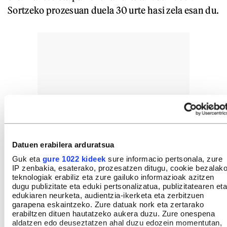
Sortzeko prozesuan duela 30 urte hasi zela esan du.
Datuen erabilera arduratsua
Guk eta
gure 1022 kideek
sure informacio pertsonala, zure
IP zenbakia, esaterako, prozesatzen ditugu, cookie bezalak
teknologiak erabiliz eta zure gailuko informazioak azitzen
dugu publizitate eta eduki pertsonalizatua, publizitatearen eta
edukiaren neurketa, audientzia-ikerketa eta zerbitzuen
garapena eskaintzeko. Zure datuak nork eta zertarako
erabiltzen dituen hautatzeko aukera duzu. Zure onespena
aldatzen edo deuseztatzen ahal duzu edozein momentutan,