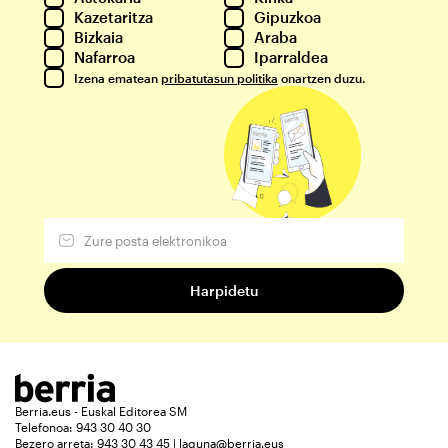
Kazetaritza
Gipuzkoa
Bizkaia
Araba
Nafarroa
Iparraldea
Izena ematean
pribatutasun politika
onartzen duzu.
Berria.eus - Euskal Editorea SM
Telefonoa: 943 30 40 30
Bezero arreta: 943 30 43 45 | laguna@berria.eus