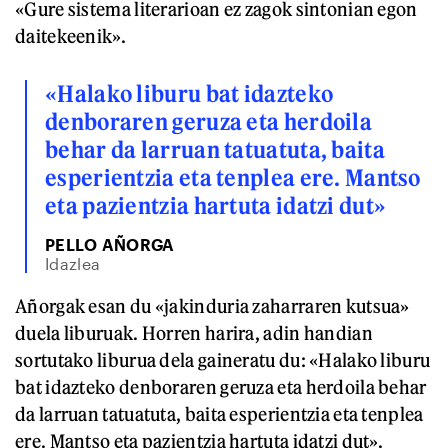
«Gure sistema literarioan ez zagok sintonian egon
daitekeenik».
«Halako liburu bat idazteko
denboraren geruza eta herdoila
behar da larruan tatuatuta, baita
esperientzia eta tenplea ere. Mantso
eta pazientzia hartuta idatzi dut»
PELLO AÑORGA
Idazlea
Añorgak esan du «jakinduria zaharraren kutsua»
duela liburuak. Horren harira, adin handian
sortutako liburua dela gaineratu du: «Halako liburu
bat idazteko denboraren geruza eta herdoila behar
da larruan tatuatuta, baita esperientzia eta tenplea
ere. Mantso eta pazientzia hartuta idatzi dut».