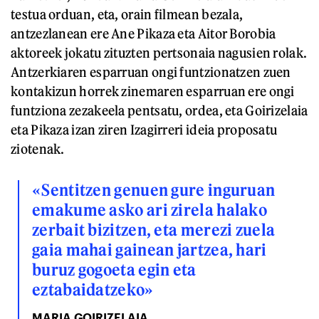
testua orduan, eta, orain filmean bezala,
antzezlanean ere Ane Pikaza eta Aitor Borobia
aktoreek jokatu zituzten pertsonaia nagusien rolak.
Antzerkiaren esparruan ongi funtzionatzen zuen
kontakizun horrek zinemaren esparruan ere ongi
funtziona zezakeela pentsatu, ordea, eta Goirizelaia
eta Pikaza izan ziren Izagirreri ideia proposatu
ziotenak.
«Sentitzen genuen gure inguruan
emakume asko ari zirela halako
zerbait bizitzen, eta merezi zuela
gaia mahai gainean jartzea, hari
buruz gogoeta egin eta
eztabaidatzeko»
MARIA GOIRIZELAIA