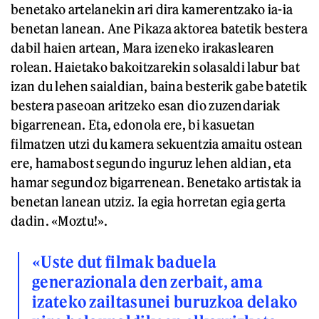
benetako artelanekin ari dira kamerentzako ia-ia
benetan lanean. Ane Pikaza aktorea batetik bestera
dabil haien artean, Mara izeneko irakaslearen
rolean. Haietako bakoitzarekin solasaldi labur bat
izan du lehen saialdian, baina besterik gabe batetik
bestera paseoan aritzeko esan dio zuzendariak
bigarrenean. Eta, edonola ere, bi kasuetan
filmatzen utzi du kamera sekuentzia amaitu ostean
ere, hamabost segundo inguruz lehen aldian, eta
hamar segundoz bigarrenean. Benetako artistak ia
benetan lanean utziz. Ia egia horretan egia gerta
dadin. «Moztu!».
«Uste dut filmak baduela
generazionala den zerbait, ama
izateko zailtasunei buruzkoa delako