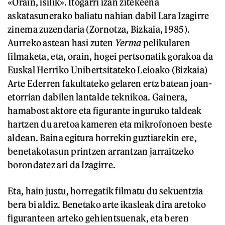
«Orain, isilik». Itogarri izan zitekeena
askatasunerako baliatu nahian dabil Lara Izagirre
zinema zuzendaria (Zornotza, Bizkaia, 1985).
Aurreko astean hasi zuten
Yerma
pelikularen
filmaketa, eta, orain, hogei pertsonatik gorakoa da
Euskal Herriko Unibertsitateko Leioako (Bizkaia)
Arte Ederren fakultateko gelaren ertz batean joan-
etorrian dabilen lantalde teknikoa. Gainera,
hamabost aktore eta figurante inguruko taldeak
hartzen du aretoa kameren eta mikrofonoen beste
aldean. Baina egitura horrekin guztiarekin ere,
benetakotasun printzen arrantzan jarraitzeko
borondatez ari da Izagirre.
Eta, hain justu, horregatik filmatu du sekuentzia
bera bi aldiz. Benetako arte ikasleak dira aretoko
figuranteen arteko gehientsuenak, eta beren