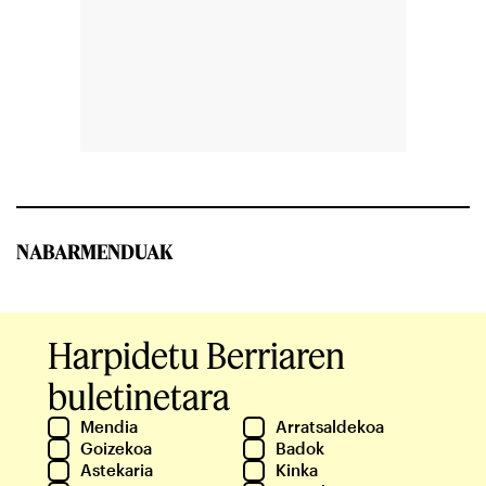
NABARMENDUAK
Harpidetu Berriaren
buletinetara
Mendia
Arratsaldekoa
Goizekoa
Badok
Astekaria
Kinka