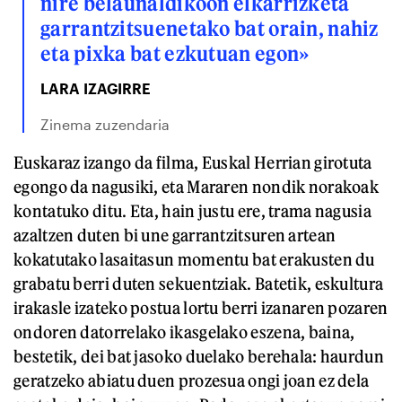
nire belaunaldikoon elkarrizketa
garrantzitsuenetako bat orain, nahiz
eta pixka bat ezkutuan egon»
LARA IZAGIRRE
Zinema zuzendaria
Euskaraz izango da filma, Euskal Herrian girotuta
egongo da nagusiki, eta Mararen nondik norakoak
kontatuko ditu. Eta, hain justu ere, trama nagusia
azaltzen duten bi une garrantzitsuren artean
kokatutako lasaitasun momentu bat erakusten du
grabatu berri duten sekuentziak. Batetik, eskultura
irakasle izateko postua lortu berri izanaren pozaren
ondoren datorrelako ikasgelako eszena, baina,
bestetik, dei bat jasoko duelako berehala: haurdun
geratzeko abiatu duen prozesua ongi joan ez dela