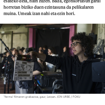
esateko deia, hain zuzen. Bada, egonkortasun garai
horretan biziko duen ezintasuna da pelikularen
muina. Umeak izan nahi eta ezin hori.
'Yerma' filmaren grabazioa, gaur, Leioan. JON URBE / FOKU