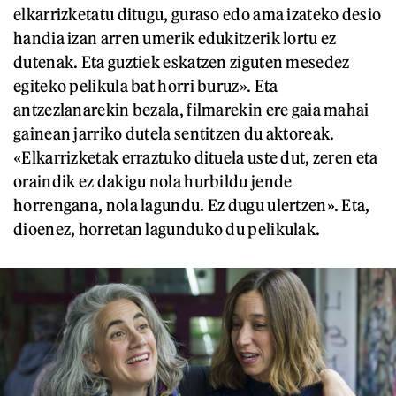
elkarrizketatu ditugu, guraso edo ama izateko desio
handia izan arren umerik edukitzerik lortu ez
dutenak. Eta guztiek eskatzen ziguten mesedez
egiteko pelikula bat horri buruz». Eta
antzezlanarekin bezala, filmarekin ere gaia mahai
gainean jarriko dutela sentitzen du aktoreak.
«Elkarrizketak erraztuko dituela uste dut, zeren eta
oraindik ez dakigu nola hurbildu jende
horrengana, nola lagundu. Ez dugu ulertzen». Eta,
dioenez, horretan lagunduko du pelikulak.