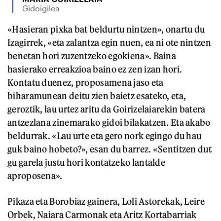
Gidoigilea
«Hasieran pixka bat beldurtu nintzen», onartu du
Izagirrek, «eta zalantza egin nuen, ea ni ote nintzen
benetan hori zuzentzeko egokiena». Baina
hasierako erreakzioa baino ez zen izan hori.
Kontatu duenez, proposamena jaso eta
biharamunean deitu zien baietz esateko, eta,
geroztik, lau urtez aritu da Goirizelaiarekin batera
antzezlana zinemarako gidoi bilakatzen. Eta akabo
beldurrak. «Lau urte eta gero nork egingo du hau
guk baino hobeto?», esan du barrez. «Sentitzen dut
gu garela justu hori kontatzeko lantalde
aproposena».
Pikaza eta Borobiaz gainera, Loli Astorekak, Leire
Orbek, Naiara Carmonak eta Aritz Kortabarriak