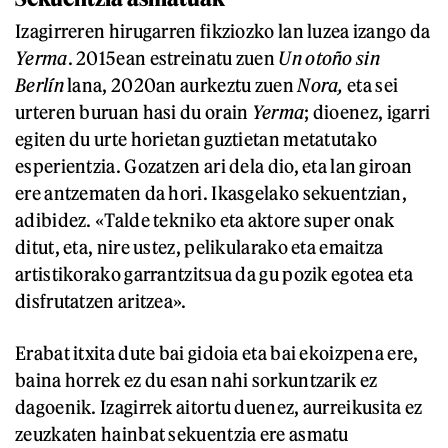
Izagirreren hirugarren fikziozko lan luzea izango da
Yerma
. 2015ean estreinatu zuen
Un otoño sin
Berlín
lana, 2020an aurkeztu zuen
Nora,
eta sei
urteren buruan hasi du orain
Yerma
; dioenez, igarri
egiten du urte horietan guztietan metatutako
esperientzia. Gozatzen ari dela dio, eta lan giroan
ere antzematen da hori. Ikasgelako sekuentzian,
adibidez. «Talde tekniko eta aktore super onak
ditut, eta, nire ustez, pelikularako eta emaitza
artistikorako garrantzitsua da gu pozik egotea eta
disfrutatzen aritzea».
Erabat itxita dute bai gidoia eta bai ekoizpena ere,
baina horrek ez du esan nahi sorkuntzarik ez
dagoenik. Izagirrek aitortu duenez, aurreikusita ez
zeuzkaten hainbat sekuentzia ere asmatu