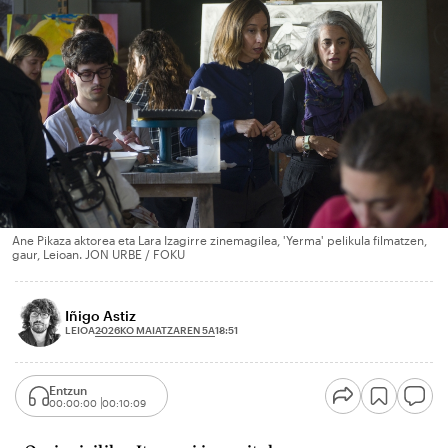
Ane Pikaza aktorea eta Lara Izagirre zinemagilea, 'Yerma' pelikula filmatzen,
gaur, Leioan. JON URBE / FOKU
Iñigo Astiz
2026KO MAIATZAREN 5A
LEIOA
18:51
Entzun
00:00:00
00:10:09