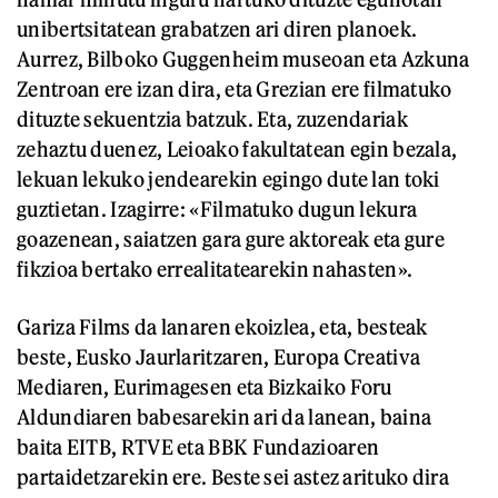
unibertsitatean grabatzen ari diren planoek.
Aurrez, Bilboko Guggenheim museoan eta Azkuna
Zentroan ere izan dira, eta Grezian ere filmatuko
dituzte sekuentzia batzuk. Eta, zuzendariak
zehaztu duenez, Leioako fakultatean egin bezala,
lekuan lekuko jendearekin egingo dute lan toki
guztietan. Izagirre: «Filmatuko dugun lekura
goazenean, saiatzen gara gure aktoreak eta gure
fikzioa bertako errealitatearekin nahasten».
Gariza Films da lanaren ekoizlea, eta, besteak
beste, Eusko Jaurlaritzaren, Europa Creativa
Mediaren, Eurimagesen eta Bizkaiko Foru
Aldundiaren babesarekin ari da lanean, baina
baita EITB, RTVE eta BBK Fundazioaren
partaidetzarekin ere. Beste sei astez arituko dira