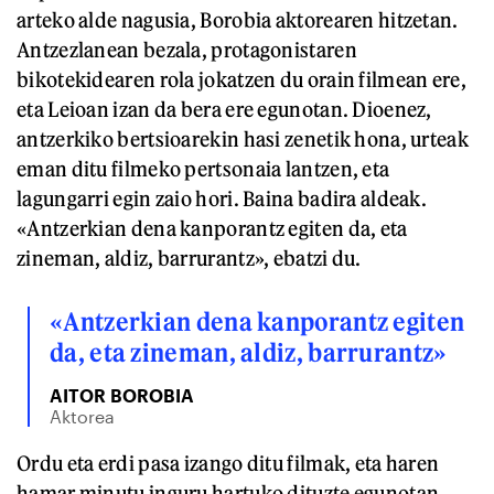
arteko alde nagusia, Borobia aktorearen hitzetan.
Antzezlanean bezala, protagonistaren
bikotekidearen rola jokatzen du orain filmean ere,
eta Leioan izan da bera ere egunotan. Dioenez,
antzerkiko bertsioarekin hasi zenetik hona, urteak
eman ditu filmeko pertsonaia lantzen, eta
lagungarri egin zaio hori. Baina badira aldeak.
«Antzerkian dena kanporantz egiten da, eta
zineman, aldiz, barrurantz», ebatzi du.
«Antzerkian dena kanporantz egiten
da, eta zineman, aldiz, barrurantz»
AITOR BOROBIA
Aktorea
Ordu eta erdi pasa izango ditu filmak, eta haren
hamar minutu inguru hartuko dituzte egunotan