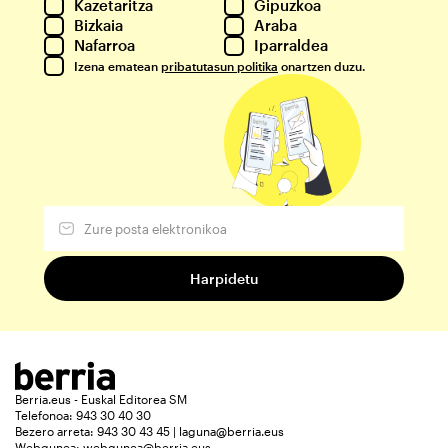
Kazetaritza
Gipuzkoa
Bizkaia
Araba
Nafarroa
Iparraldea
Izena ematean
pribatutasun politika
onartzen duzu.
Berria.eus - Euskal Editorea SM
Telefonoa: 943 30 40 30
Bezero arreta: 943 30 43 45 | laguna@berria.eus
Webgunea:
webgunea@berria.eus