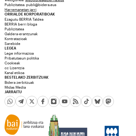
Publizitatea:
publi@bidera.eus
Harremanetan jarri
ORRIALDE KORPORATIBOAK
Ezagutu BERRIA Taldea
BERRIA berri bloga
Publizitatea
Galdera-erantzunak
Kontratazioak
Sarebide
LEGEA
Lege informazioa
Pribatutasun politika
Cookieak
cc Lizentzia
Kanal etikoa
BESTELAKO ZERBITZUAK
Bidera zerbitzuak
Midas Media
JARRAITU