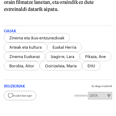
orain filmatze lanetan, eta oraindik ez dute
estreinaldi datarik aipatu.
GAIAK
Zinema eta ikus-entzunezkoak
Arteak eta kultura
Euskal Herria
Zinema Euskaraz
Izagirre, Lara
Pikaza, Ane
Borobia, Aitor
Goirizelaia, Maria
EHU
IRUZKINAK
Ez dago iruzkinik
Iruzkin bat egin
ORDENATU