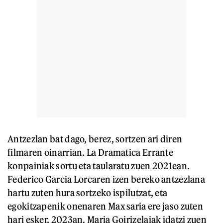
Antzezlan bat dago, berez, sortzen ari diren
filmaren oinarrian. La Dramatica Errante
konpainiak sortu eta taularatu zuen 2021ean.
Federico Garcia Lorcaren izen bereko antzezlana
hartu zuten hura sortzeko ispilutzat, eta
egokitzapenik onenaren Max saria ere jaso zuten
hari esker, 2023an. Maria Goirizelaiak idatzi zuen