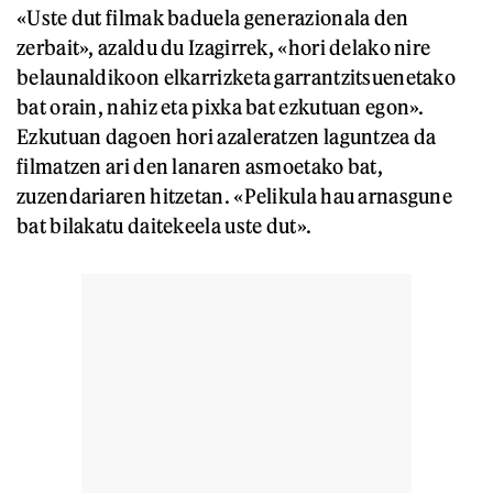
«Uste dut filmak baduela generazionala den
zerbait», azaldu du Izagirrek, «hori delako nire
belaunaldikoon elkarrizketa garrantzitsuenetako
bat orain, nahiz eta pixka bat ezkutuan egon».
Ezkutuan dagoen hori azaleratzen laguntzea da
filmatzen ari den lanaren asmoetako bat,
zuzendariaren hitzetan. «Pelikula hau arnasgune
bat bilakatu daitekeela uste dut».