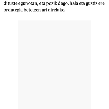
dituzte egunotan, eta pozik dago, hala eta guztiz ere
ordutegia betetzen ari direlako.