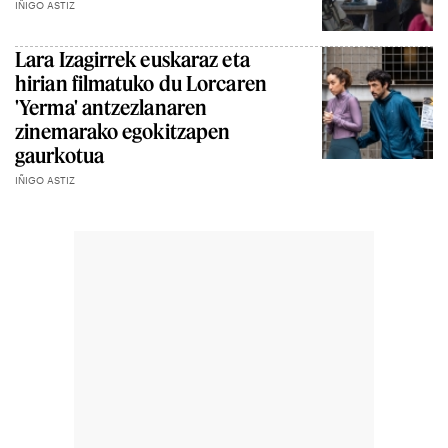
IÑIGO ASTIZ
Lara Izagirrek euskaraz eta
hirian filmatuko du Lorcaren
'Yerma' antzezlanaren
zinemarako egokitzapen
gaurkotua
IÑIGO ASTIZ