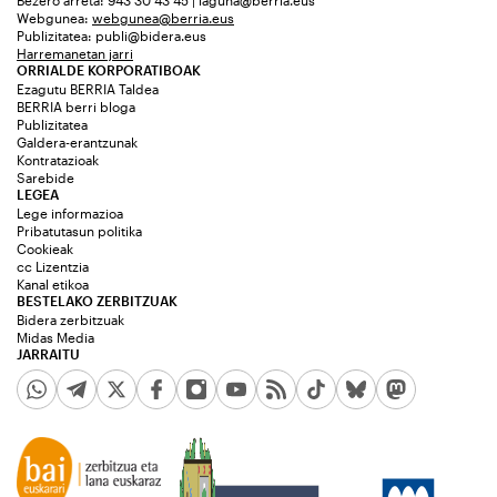
Webgunea:
webgunea@berria.eus
Publizitatea:
publi@bidera.eus
Harremanetan jarri
ORRIALDE KORPORATIBOAK
Ezagutu BERRIA Taldea
BERRIA berri bloga
Publizitatea
Galdera-erantzunak
Kontratazioak
Sarebide
LEGEA
Lege informazioa
Pribatutasun politika
Cookieak
cc Lizentzia
Kanal etikoa
BESTELAKO ZERBITZUAK
Bidera zerbitzuak
Midas Media
JARRAITU