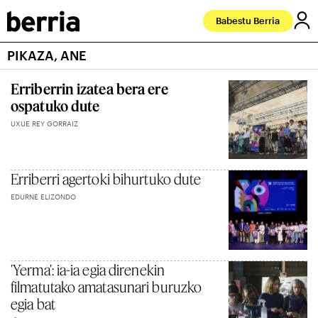
Babestu Berria
PIKAZA, ANE
Erriberrin izatea bera ere
ospatuko dute
UXUE REY GORRAIZ
Erriberri agertoki bihurtuko dute
EDURNE ELIZONDO
'Yerma': ia-ia egia direnekin
filmatutako amatasunari buruzko
egia bat