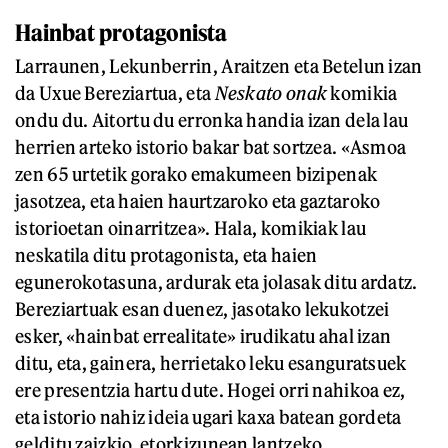
Hainbat protagonista
Larraunen, Lekunberrin, Araitzen eta Betelun izan
da Uxue Bereziartua, eta
Neskato onak
komikia
ondu du. Aitortu du erronka handia izan dela lau
herrien arteko istorio bakar bat sortzea. «Asmoa
zen 65 urtetik gorako emakumeen bizipenak
jasotzea, eta haien haurtzaroko eta gaztaroko
istorioetan oinarritzea». Hala, komikiak lau
neskatila ditu protagonista, eta haien
egunerokotasuna, ardurak eta jolasak ditu ardatz.
Bereziartuak esan duenez, jasotako lekukotzei
esker, «hainbat errealitate» irudikatu ahal izan
ditu, eta, gainera, herrietako leku esanguratsuek
ere presentzia hartu dute. Hogei orri nahikoa ez,
eta istorio nahiz ideia ugari kaxa batean gordeta
gelditu zaizkio, etorkizunean lantzeko.