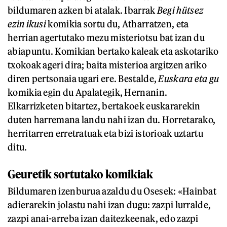
bildumaren azken bi atalak. Ibarrak
Begi hütsez
ezin ikusi
komikia sortu du, Atharratzen, eta
herrian agertutako mezu misteriotsu bat izan du
abiapuntu. Komikian bertako kaleak eta askotariko
txokoak ageri dira; baita misterioa argitzen ariko
diren pertsonaia ugari ere. Bestalde,
Euskara eta gu
komikia egin du Apalategik, Hernanin.
Elkarrizketen bitartez, bertakoek euskararekin
duten harremana landu nahi izan du. Horretarako,
herritarren erretratuak eta bizi istorioak uztartu
ditu.
Geuretik sortutako komikiak
Bildumaren izenburua azaldu du Osesek: «Hainbat
adierarekin jolastu nahi izan dugu: zazpi lurralde,
zazpi anai-arreba izan daitezkeenak, edo zazpi