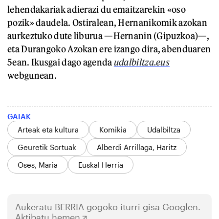
lehendakariak adierazi du emaitzarekin «oso
pozik» daudela. Ostiralean, Hernanikomik azokan
aurkeztuko dute liburua —Hernanin (Gipuzkoa)—,
eta Durangoko Azokan ere izango dira, abenduaren
5ean. Ikusgai dago agenda
udalbiltza.eus
webgunean.
GAIAK
Arteak eta kultura
Komikia
Udalbiltza
Geuretik Sortuak
Alberdi Arrillaga, Haritz
Oses, Maria
Euskal Herria
Aukeratu
BERRIA
gogoko iturri gisa Googlen.
Aktibatu hemen