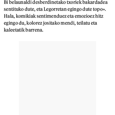
Bi belaunaldi desberdinetako txoriek bakardadea
sentituko dute, eta Legorretan egingo dute topo».
Hala, komikiak sentimenduez eta emozioez hitz
egingo du, kolorez jositako mendi, teilatu eta
kaleetatik barrena.