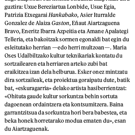
guztira: Uxue Bereziartua Lonbide, Usue Egia,
Patrizia Etxegarai
Hankabako
, Asier Iturralde
Gonzalez de Alaiza
Gaston
, Eñaut Aiartzaguena
Bravo, Eneritz Ibarra Azpeitia eta Amane Apalategi
Telleria, eta bakoitzak sormen egonaldi bat egin du
esleitutako herrian —edo herri multzoan—. Maria
Oses Udalbiltzako kultur teknikariak kontatu du
sortzailearen eta herriaren arteko zubi bat
eraikitzea izan dela helburua. Esker onez mintzatu
dira sortzaileak, eta proiektua goraipatu dute, batik
bat, «eskuragarria» delako artista hasiberrientzat:
«Ohituta gaude kultur sorkuntza behin sortuta
dagoenean ordaintzera eta kontsumitzera. Baina
garrantzitsua da sorkuntza hori bera babestea, eta
beka honek horretarako modua ematen du», esan
du Aiartzaguenak.