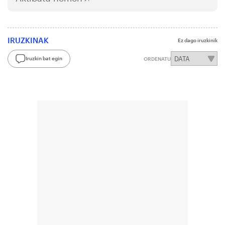
IRUZKINAK
Ez dago iruzkinik
Iruzkin bat egin
ORDENATU