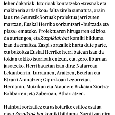
lehendakariak. Istorioak kontatzeko «tresnak eta
makineria artistikoa» falta zirela sumatuta, orain
lau urte Geuretik Sortuak proiektua jarri zuten
martxan, Euskal Herriko sorkuntzari «bultzada eta
plaza» emateko. Proiektuaren hirugarren edizioa
da aurtengoa, eta
Zazpikiak bat
komiki bilduma
izan da emaitza. Zazpi sortzailek hartu dute parte,
eta bakoitza Euskal Herriko herri batean izan da
tokian tokiko istorioak entzun, eta, gero, liburuan
jasotzeko. Herri hauetan izan dira: Nafarroan
Lekunberrin, Larraunen, Araitzen, Betelun eta
Etxarri Aranatzen; Gipuzkoan Legorretan,
Hernanin, Mutrikun eta Ataunen; Bizkaian Ziortza-
Bolibarren; eta Zuberoan, Atharratzen.
Hainbat sortzailez eta askotariko estiloz osatua
dago
Zazpikiak bat
komiki bilduma. Zazpi izan dira