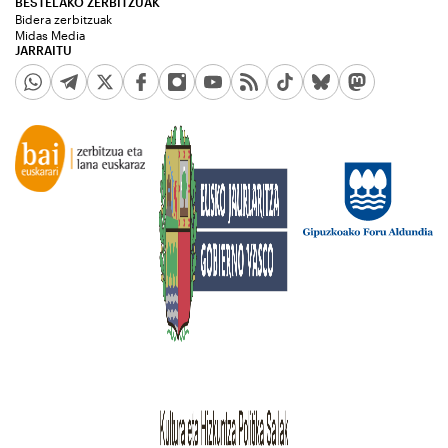
BESTELAKO ZERBITZUAK
Bidera zerbitzuak
Midas Media
JARRAITU