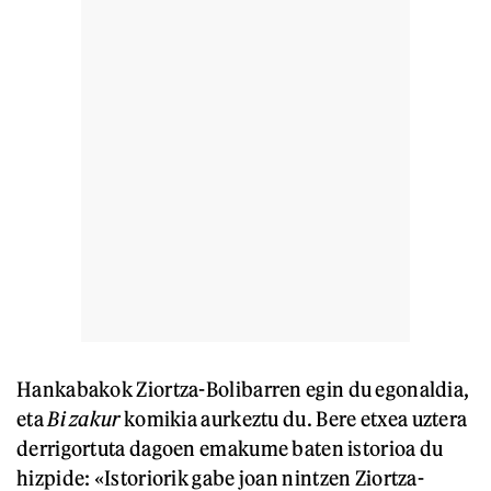
Hankabakok Ziortza-Bolibarren egin du egonaldia,
eta
Bi zakur
komikia aurkeztu du. Bere etxea uztera
derrigortuta dagoen emakume baten istorioa du
hizpide: «Istoriorik gabe joan nintzen Ziortza-