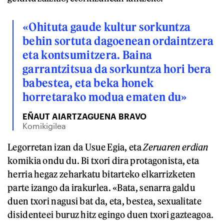
«Ohituta gaude kultur sorkuntza
behin sortuta dagoenean ordaintzera
eta kontsumitzera. Baina
garrantzitsua da sorkuntza hori bera
babestea, eta beka honek
horretarako modua ematen du»
EÑAUT AIARTZAGUENA BRAVO
Komikigilea
Legorretan izan da Usue Egia, eta
Zeruaren erdian
komikia ondu du. Bi txori dira protagonista, eta
herria hegaz zeharkatu bitarteko elkarrizketen
parte izango da irakurlea. «Bata, senarra galdu
duen txori nagusi bat da, eta, bestea, sexualitate
disidenteei buruz hitz egingo duen txori gazteagoa.