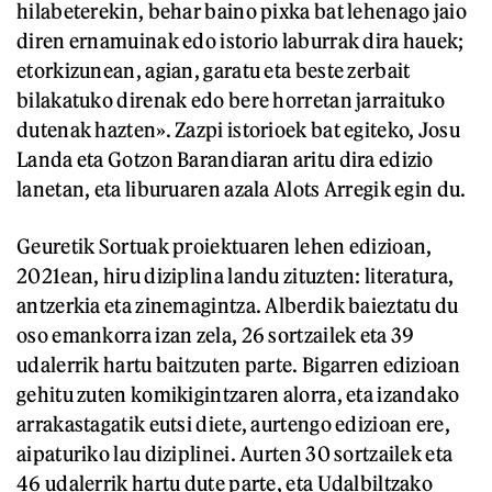
hilabeterekin, behar baino pixka bat lehenago jaio
diren ernamuinak edo istorio laburrak dira hauek;
etorkizunean, agian, garatu eta beste zerbait
bilakatuko direnak edo bere horretan jarraituko
dutenak hazten». Zazpi istorioek bat egiteko, Josu
Landa eta Gotzon Barandiaran aritu dira edizio
lanetan, eta liburuaren azala Alots Arregik egin du.
Geuretik Sortuak proiektuaren lehen edizioan,
2021ean, hiru diziplina landu zituzten: literatura,
antzerkia eta zinemagintza. Alberdik baieztatu du
oso emankorra izan zela, 26 sortzailek eta 39
udalerrik hartu baitzuten parte. Bigarren edizioan
gehitu zuten komikigintzaren alorra, eta izandako
arrakastagatik eutsi diete, aurtengo edizioan ere,
aipaturiko lau diziplinei. Aurten 30 sortzailek eta
46 udalerrik hartu dute parte, eta Udalbiltzako