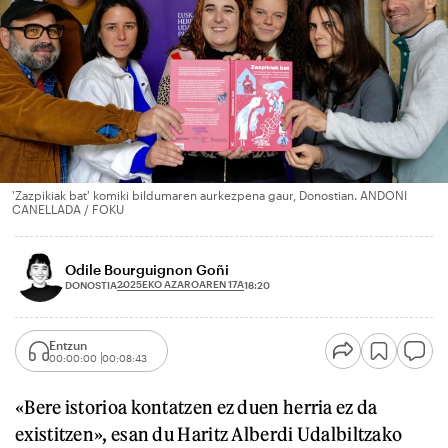
'Zazpikiak bat' komiki bildumaren aurkezpena gaur, Donostian. ANDONI
CANELLADA / FOKU
Odile Bourguignon Goñi
2025EKO AZAROAREN 17A
DONOSTIA
18:20
Entzun
00:00:00
00:08:43
«Bere istorioa kontatzen ez duen herria ez da
existitzen», esan du Haritz Alberdi Udalbiltzako