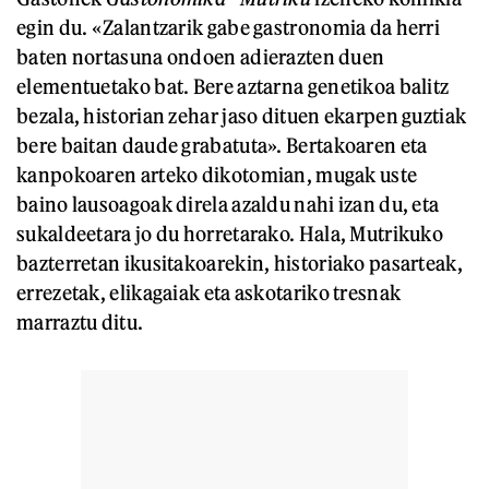
egin du. «Zalantzarik gabe gastronomia da herri
baten nortasuna ondoen adierazten duen
elementuetako bat. Bere aztarna genetikoa balitz
bezala, historian zehar jaso dituen ekarpen guztiak
bere baitan daude grabatuta». Bertakoaren eta
kanpokoaren arteko dikotomian, mugak uste
baino lausoagoak direla azaldu nahi izan du, eta
sukaldeetara jo du horretarako. Hala, Mutrikuko
bazterretan ikusitakoarekin, historiako pasarteak,
errezetak, elikagaiak eta askotariko tresnak
marraztu ditu.