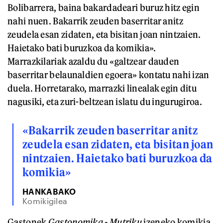
Bolibarrera, baina bakardadeari buruz hitz egin
nahi nuen. Bakarrik zeuden baserritar anitz
zeudela esan zidaten, eta bisitan joan nintzaien.
Haietako bati buruzkoa da komikia».
Marrazkilariak azaldu du «galtzear dauden
baserritar belaunaldien egoera» kontatu nahi izan
duela. Horretarako, marrazki linealak egin ditu
nagusiki, eta zuri-beltzean islatu du ingurugiroa.
«Bakarrik zeuden baserritar anitz
zeudela esan zidaten, eta bisitan joan
nintzaien. Haietako bati buruzkoa da
komikia»
HANKABAKO
Komikigilea
Gastonek
Gastonomika - Mutriku
izeneko komikia