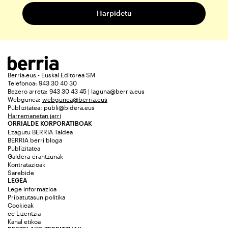
Berria.eus - Euskal Editorea SM
Telefonoa: 943 30 40 30
Bezero arreta: 943 30 43 45 | laguna@berria.eus
Webgunea:
webgunea@berria.eus
Publizitatea:
publi@bidera.eus
Harremanetan jarri
ORRIALDE KORPORATIBOAK
Ezagutu BERRIA Taldea
BERRIA berri bloga
Publizitatea
Galdera-erantzunak
Kontratazioak
Sarebide
LEGEA
Lege informazioa
Pribatutasun politika
Cookieak
cc Lizentzia
Kanal etikoa