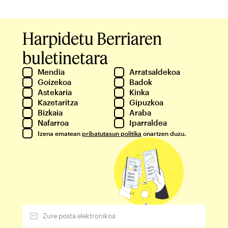
Harpidetu Berriaren
buletinetara
Mendia
Arratsaldekoa
Goizekoa
Badok
Astekaria
Kinka
Kazetaritza
Gipuzkoa
Bizkaia
Araba
Nafarroa
Iparraldea
Izena ematean
pribatutasun politika
onartzen duzu.