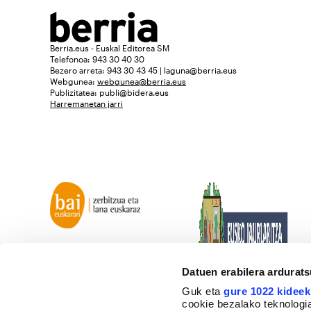
Berria.eus - Euskal Editorea SM
Telefonoa: 943 30 40 30
Bezero arreta: 943 30 43 45 | laguna@berria.eus
Webgunea:
webgunea@berria.eus
Publizitatea:
publi@bidera.eus
Harremanetan jarri
Datuen erabilera ardurat
Guk eta
gure 1022 kideek
cookie bezalako teknologia