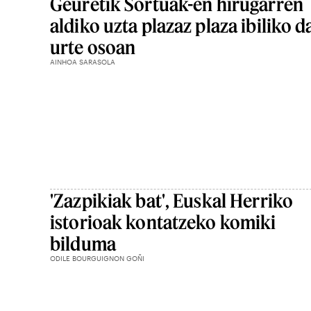
Geuretik Sortuak-en hirugarren
aldiko uzta plazaz plaza ibiliko d
urte osoan
AINHOA SARASOLA
'Zazpikiak bat', Euskal Herriko
istorioak kontatzeko komiki
bilduma
ODILE BOURGUIGNON GOÑI