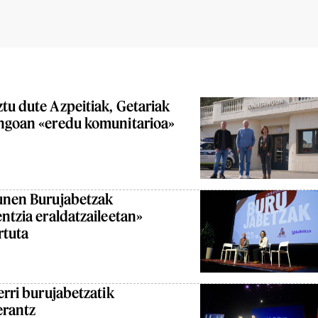
tu dute Azpeitiak, Getariak
ingoan «eredu komunitarioa»
zunen Burujabetzak
entzia eraldatzaileetan»
rtuta
erri burujabetzatik
erantz