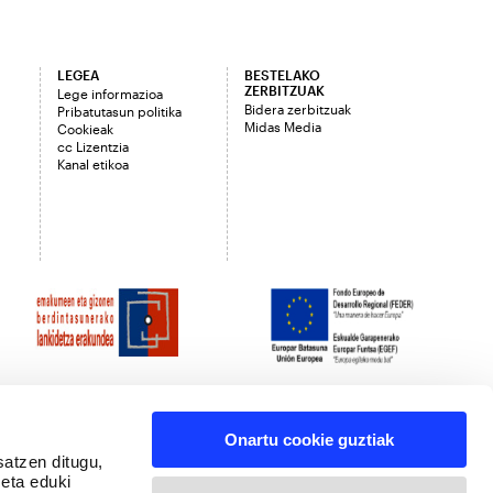
LEGEA
BESTELAKO
ZERBITZUAK
Lege informazioa
Bidera zerbitzuak
Pribatutasun politika
Midas Media
Cookieak
cc Lizentzia
Kanal etikoa
Onartu cookie guztiak
satzen ditugu,
 eta eduki