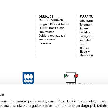
ORRIALDE
JARRAITU
KORPORATIBOAK
Whatsapp
Ezagutu BERRIA Taldea
Telegram
BERRIA berri bloga
Twitter
Publizitatea
Facebook
Galdera-erantzunak
Instagram
Kontratazioak
Youtube
Sarebide
RSS
Tik Tok
Bluesky
Mastodon
sua
sure informacio pertsonala, zure IP zenbakia, esaterako, proze
k erabiliz eta zure gailuko informazioak azitzen dugu publizitate