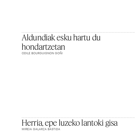
Aldundiak esku hartu du
hondartzetan
ODILE BOURGUIGNON GOÑI
Herria, epe luzeko lantoki gisa
MIREIA GALARZA BASTIDA