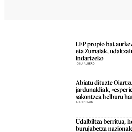
LEP propio bat aurkez
eta Zumaiak, udaltza
indartzeko
IOSU ALBERDI
Abiatu dituzte Oiart
jardunaldiak, «esperi
sakontzea helburu ha
AITOR BIAIN
Udalbiltza berritua, h
burujabetza nazional