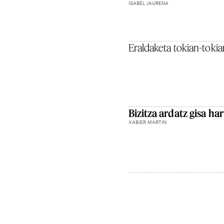
ISABEL JAURENA
Eraldaketa tokian-toki
Bizitza ardatz gisa ha
XABIER MARTIN