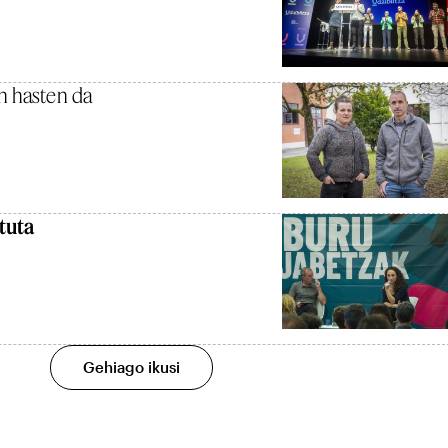
an hasten da
rtuta
Gehiago ikusi