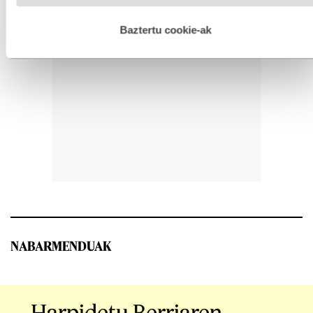
hobetzeko asmoz, cookie teknologiaz baliatzen gara. Ohar
hau onartuz gero, teknologia hori erabiltzeko baimen
esplizitua ematen diguzu.
Gehiago irakurri
Baztertu cookie-ak
NABARMENDUAK
Harpidetu Berriaren