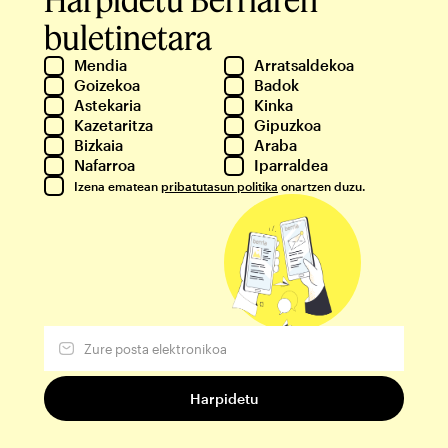
buletinetara
Mendia
Arratsaldekoa
Goizekoa
Badok
Astekaria
Kinka
Kazetaritza
Gipuzkoa
Bizkaia
Araba
Nafarroa
Iparraldea
Izena ematean
pribatutasun politika
onartzen duzu.