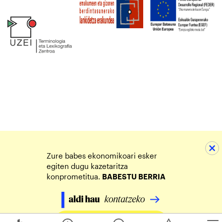
Zure babes ekonomikoari esker
egiten dugu kazetaritza
konprometitua.
BABESTU BERRIA
Egin zure ekarpena