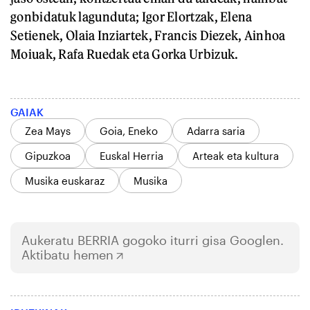
gonbidatuk lagunduta; Igor Elortzak, Elena
Setienek, Olaia Inziartek, Francis Diezek, Ainhoa
Moiuak, Rafa Ruedak eta Gorka Urbizuk.
GAIAK
Zea Mays
Goia, Eneko
Adarra saria
Gipuzkoa
Euskal Herria
Arteak eta kultura
Musika euskaraz
Musika
Aukeratu
BERRIA
gogoko iturri gisa Googlen.
Aktibatu hemen