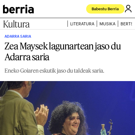
Babestu Berria
Kultura
LITERATURA
MUSIKA
BERTS
ADARRA SARIA
Zea Maysek lagunartean jaso du
Adarra saria
Eneko Goiaren eskutik jaso du taldeak saria.