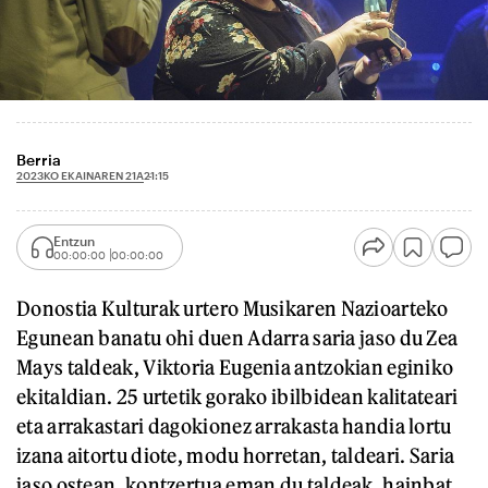
Berria
2023KO EKAINAREN 21A
21:15
Entzun
00:00:00
00:00:00
Donostia Kulturak urtero Musikaren Nazioarteko
Egunean banatu ohi duen Adarra saria jaso du Zea
Mays taldeak, Viktoria Eugenia antzokian eginiko
ekitaldian. 25 urtetik gorako ibilbidean kalitateari
eta arrakastari dagokionez arrakasta handia lortu
izana aitortu diote, modu horretan, taldeari. Saria
jaso ostean, kontzertua eman du taldeak, hainbat