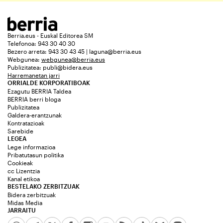
Berria.eus - Euskal Editorea SM
Telefonoa: 943 30 40 30
Bezero arreta: 943 30 43 45 | laguna@berria.eus
Webgunea:
webgunea@berria.eus
Publizitatea:
publi@bidera.eus
Harremanetan jarri
ORRIALDE KORPORATIBOAK
Ezagutu BERRIA Taldea
BERRIA berri bloga
Publizitatea
Galdera-erantzunak
Kontratazioak
Sarebide
LEGEA
Lege informazioa
Pribatutasun politika
Cookieak
cc Lizentzia
Kanal etikoa
BESTELAKO ZERBITZUAK
Bidera zerbitzuak
Midas Media
JARRAITU