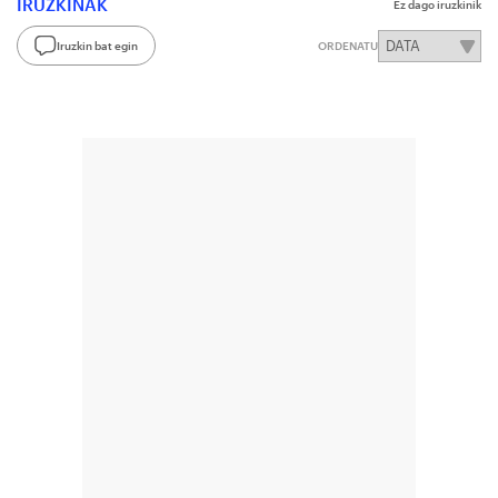
IRUZKINAK
Ez dago iruzkinik
Iruzkin bat egin
ORDENATU