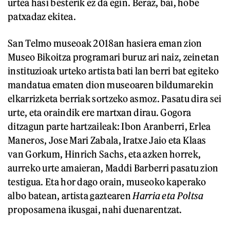
urtea hasi besterik ez da egin. Beraz, bai, hobe
patxadaz ekitea.
San Telmo museoak 2018an hasiera eman zion
Museo Bikoitza programari buruz ari naiz, zeinetan
instituzioak urteko artista bati lan berri bat egiteko
mandatua ematen dion museoaren bildumarekin
elkarrizketa berriak sortzeko asmoz. Pasatu dira sei
urte, eta oraindik ere martxan dirau. Gogora
ditzagun parte hartzaileak: Ibon Aranberri, Erlea
Maneros, Jose Mari Zabala, Iratxe Jaio eta Klaas
van Gorkum, Hinrich Sachs, eta azken horrek,
aurreko urte amaieran, Maddi Barberri pasatu zion
testigua. Eta hor dago orain, museoko kaperako
albo batean, artista gaztearen
Harria eta Poltsa
proposamena ikusgai, nahi duenarentzat.