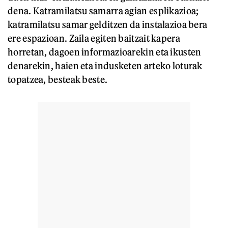
dena. Katramilatsu samarra agian esplikazioa;
katramilatsu samar gelditzen da instalazioa bera
ere espazioan. Zaila egiten baitzait kapera
horretan, dagoen informazioarekin eta ikusten
denarekin, haien eta indusketen arteko loturak
topatzea, besteak beste.