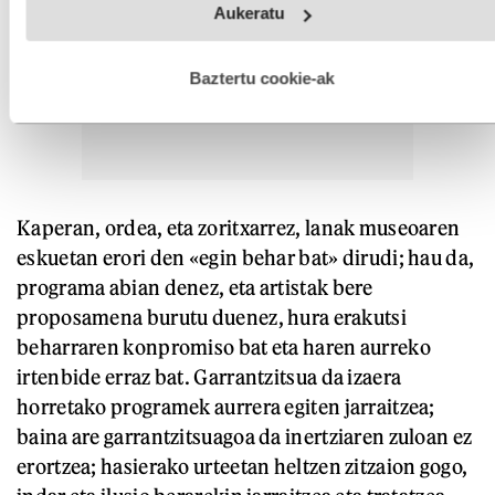
Aukeratu
fitxategiak erabiltzen ditu. Zure esperientzia eta zerbitzuak
hobetzeko asmoz, cookie teknologiaz baliatzen gara. Ohar
hau onartuz gero, teknologia hori erabiltzeko baimen
esplizitua ematen diguzu.
Gehiago irakurri
Baztertu cookie-ak
Kaperan, ordea, eta zoritxarrez, lanak museoaren
eskuetan erori den «egin behar bat» dirudi; hau da,
programa abian denez, eta artistak bere
proposamena burutu duenez, hura erakutsi
beharraren konpromiso bat eta haren aurreko
irtenbide erraz bat. Garrantzitsua da izaera
horretako programek aurrera egiten jarraitzea;
baina are garrantzitsuagoa da inertziaren zuloan ez
erortzea; hasierako urteetan heltzen zitzaion gogo,