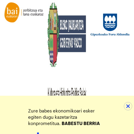
Zure babes ekonomikoari esker
egiten dugu kazetaritza
konprometitua.
BABESTU BERRIA