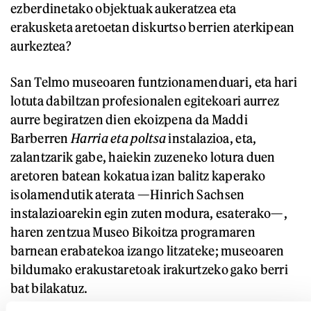
ezberdinetako objektuak aukeratzea eta
erakusketa aretoetan diskurtso berrien aterkipean
aurkeztea?
San Telmo museoaren funtzionamenduari, eta hari
lotuta dabiltzan profesionalen egitekoari aurrez
aurre begiratzen dien ekoizpena da Maddi
Barberren
Harria eta poltsa
instalazioa, eta,
zalantzarik gabe, haiekin zuzeneko lotura duen
aretoren batean kokatua izan balitz kaperako
isolamendutik aterata —Hinrich Sachsen
instalazioarekin egin zuten modura, esaterako—,
haren zentzua Museo Bikoitza programaren
barnean erabatekoa izango litzateke; museoaren
bildumako erakustaretoak irakurtzeko gako berri
bat bilakatuz.