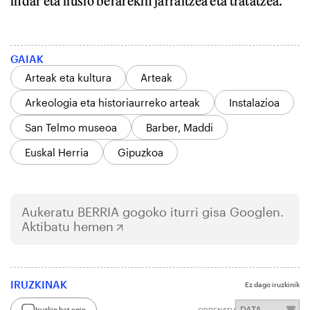
indar eta ilusio berarekin jarraitzea eta tratatzea.
GAIAK
Arteak eta kultura
Arteak
Arkeologia eta historiaurreko arteak
Instalazioa
San Telmo museoa
Barber, Maddi
Euskal Herria
Gipuzkoa
Aukeratu
BERRIA
gogoko iturri gisa Googlen.
Aktibatu hemen
IRUZKINAK
Ez dago iruzkinik
Iruzkin bat egin
ORDENATU