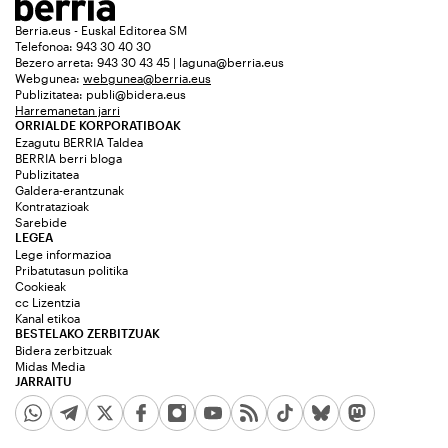
Berria.eus - Euskal Editorea SM
Telefonoa: 943 30 40 30
Bezero arreta: 943 30 43 45 | laguna@berria.eus
Webgunea:
webgunea@berria.eus
Publizitatea:
publi@bidera.eus
Harremanetan jarri
ORRIALDE KORPORATIBOAK
Ezagutu BERRIA Taldea
BERRIA berri bloga
Publizitatea
Galdera-erantzunak
Kontratazioak
Sarebide
LEGEA
Lege informazioa
Pribatutasun politika
Cookieak
cc Lizentzia
Kanal etikoa
BESTELAKO ZERBITZUAK
Bidera zerbitzuak
Midas Media
JARRAITU