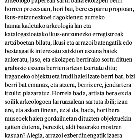
arkeologo paperean sartu baita ekoizpen berri
horren prozesuan, hori bai, bere esparru propioan,
ikus-entzunezkoei dagokienez: aurreko
hamarkadetako arkeologia lan eta
katalogazioetako ikus-entzunezko erregistroak
artxiboetan bilatu, ikusi eta arrazoi batengatik edo
besteagatik interesatu zaizkion eszena haiek
aukeratu, jaso, eta ekoizpen berrirako sortu dituen
grabazio eszena berrien artean txertatu ditu;
iraganeko objektu eta irudi haiei izate berri bat, bizi
berri bat emanaz, eta atzera, berriz ere, jendartera
itzuliz; plazaratuz. Horrela bada, artista bera ez da
soilik arkeologoen larruazalean sartuta ibili; izan
ere, eta azken finean, ez al da, bada, hori bera
museoek haien gordailuetan dituzten objektuekin
egiten dutena, bereziki, aldi baterako mostren
kasuan? Alegia, arrazoi ezberdinengatik izaera