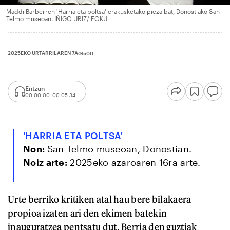
Maddi Barberren 'Harria eta poltsa' erakusketako pieza bat, Donostiako San
Telmo museoan. IÑIGO URIZ/ FOKU
2025EKO URTARRILAREN 7A
05:00
Entzun
00:00:00
00:05:34
'HARRIA ETA POLTSA'
Non:
San Telmo museoan, Donostian.
Noiz arte:
2025eko azaroaren 16ra arte.
Urte berriko kritiken atal hau bere bilakaera
propioa izaten ari den ekimen batekin
inauguratzea pentsatu dut. Berria den guztiak