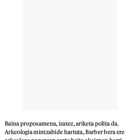
Baina proposamena, izatez, ariketa polita da.
Arkeologia mintzabide hartuta, Barber bera ere