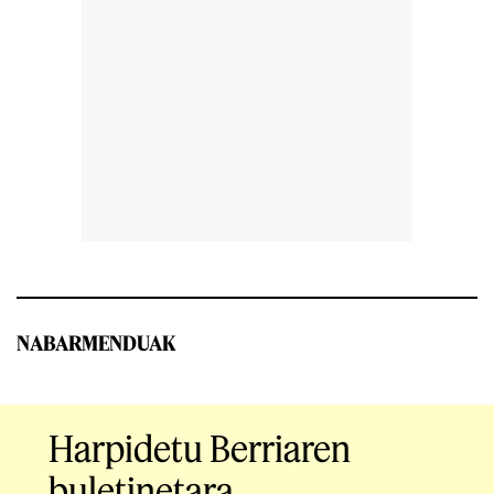
NABARMENDUAK
Harpidetu Berriaren
buletinetara