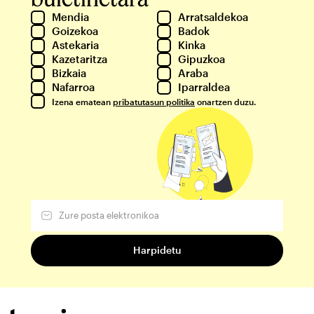
Mendia
Arratsaldekoa
Goizekoa
Badok
Astekaria
Kinka
Kazetaritza
Gipuzkoa
Bizkaia
Araba
Nafarroa
Iparraldea
Izena ematean
pribatutasun politika
onartzen duzu.