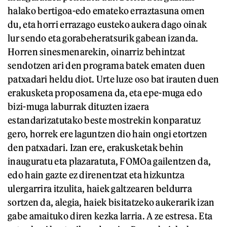
halako bertigoa-edo emateko erraztasuna omen
du, eta horri errazago eusteko aukera dago oinak
lur sendo eta gorabeheratsurik gabean izanda.
Horren sinesmenarekin, oinarriz behintzat
sendotzen ari den programa batek ematen duen
patxadari heldu diot. Urte luze oso bat irauten duen
erakusketa proposamena da, eta epe-muga edo
bizi-muga laburrak dituzten izaera
estandarizatutako beste mostrekin konparatuz
gero, horrek ere laguntzen dio hain ongi etortzen
den patxadari. Izan ere, erakusketak behin
inauguratu eta plazaratuta, FOMOa gailentzen da,
edo hain gazte ez direnentzat eta hizkuntza
ulergarrira itzulita, haiek galtzearen beldurra
sortzen da, alegia, haiek bisitatzeko aukerarik izan
gabe amaituko diren kezka larria. A ze estresa. Eta