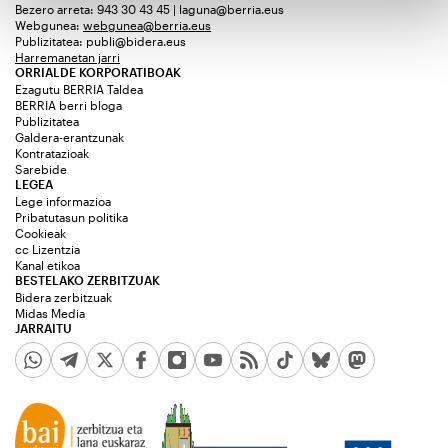
Bezero arreta: 943 30 43 45 | laguna@berria.eus
Webgunea:
webgunea@berria.eus
Publizitatea:
publi@bidera.eus
Harremanetan jarri
ORRIALDE KORPORATIBOAK
Ezagutu BERRIA Taldea
BERRIA berri bloga
Publizitatea
Galdera-erantzunak
Kontratazioak
Sarebide
LEGEA
Lege informazioa
Pribatutasun politika
Cookieak
cc Lizentzia
Kanal etikoa
BESTELAKO ZERBITZUAK
Bidera zerbitzuak
Midas Media
JARRAITU