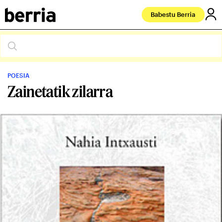
Babestu Berria
POESIA
Zainetatik zilarra