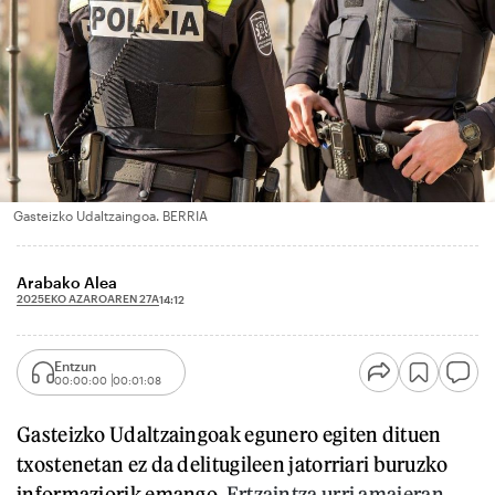
Gasteizko Udaltzaingoa. BERRIA
Arabako Alea
2025EKO AZAROAREN 27A
14:12
Entzun
00:00:00
00:01:08
Gasteizko Udaltzaingoak egunero egiten dituen
txostenetan ez da delitugileen jatorriari buruzko
informaziorik emango.
Ertzaintza urri amaieran