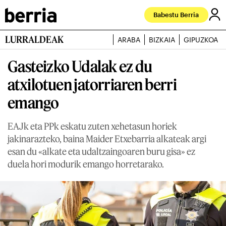
Babestu Berria
LURRALDEAK
ARABA
BIZKAIA
GIPUZKOA
Gasteizko Udalak ez du
atxilotuen jatorriaren berri
emango
EAJk eta PPk eskatu zuten xehetasun horiek
jakinarazteko, baina Maider Etxebarria alkateak argi
esan du «alkate eta udaltzaingoaren buru gisa» ez
duela hori modurik emango horretarako.