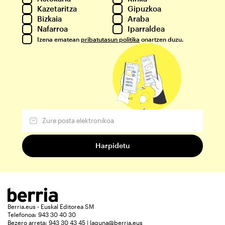
Kazetaritza
Gipuzkoa
Bizkaia
Araba
Nafarroa
Iparraldea
Izena ematean
pribatutasun politika
onartzen duzu.
Berria.eus - Euskal Editorea SM
Telefonoa: 943 30 40 30
Bezero arreta: 943 30 43 45 | laguna@berria.eus