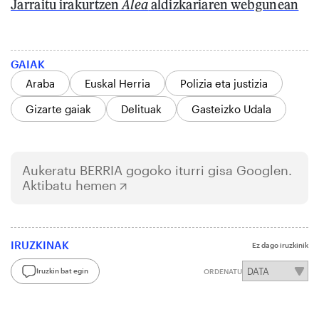
Jarraitu irakurtzen
Alea
aldizkariaren webgunean
GAIAK
Araba
Euskal Herria
Polizia eta justizia
Gizarte gaiak
Delituak
Gasteizko Udala
Aukeratu
BERRIA
gogoko iturri gisa Googlen.
Aktibatu hemen
IRUZKINAK
Ez dago iruzkinik
Iruzkin bat egin
ORDENATU