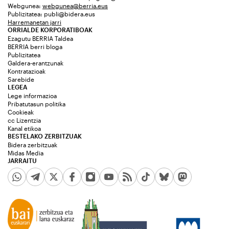
Webgunea:
webgunea@berria.eus
Publizitatea:
publi@bidera.eus
Harremanetan jarri
ORRIALDE KORPORATIBOAK
Ezagutu BERRIA Taldea
BERRIA berri bloga
Publizitatea
Galdera-erantzunak
Kontratazioak
Sarebide
LEGEA
Lege informazioa
Pribatutasun politika
Cookieak
cc Lizentzia
Kanal etikoa
BESTELAKO ZERBITZUAK
Bidera zerbitzuak
Midas Media
JARRAITU