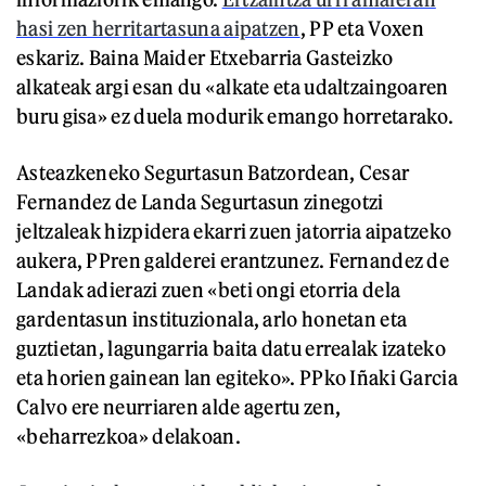
hasi zen herritartasuna aipatzen
, PP eta Voxen
eskariz. Baina Maider Etxebarria Gasteizko
alkateak argi esan du «alkate eta udaltzaingoaren
buru gisa» ez duela modurik emango horretarako.
Asteazkeneko Segurtasun Batzordean, Cesar
Fernandez de Landa Segurtasun zinegotzi
jeltzaleak hizpidera ekarri zuen jatorria aipatzeko
aukera, PPren galderei erantzunez. Fernandez de
Landak adierazi zuen «beti ongi etorria dela
gardentasun instituzionala, arlo honetan eta
guztietan, lagungarria baita datu errealak izateko
eta horien gainean lan egiteko». PPko Iñaki Garcia
Calvo ere neurriaren alde agertu zen,
«beharrezkoa» delakoan.