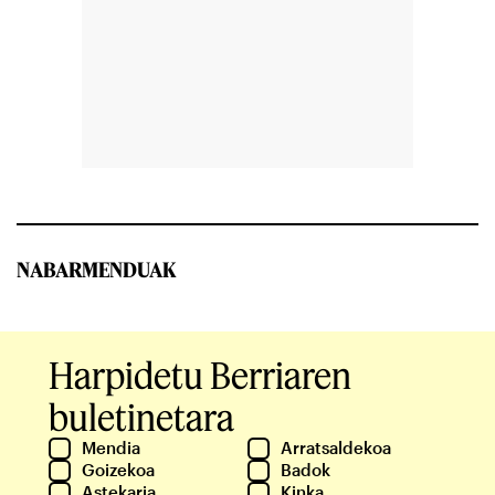
NABARMENDUAK
Harpidetu Berriaren
buletinetara
Mendia
Arratsaldekoa
Goizekoa
Badok
Astekaria
Kinka