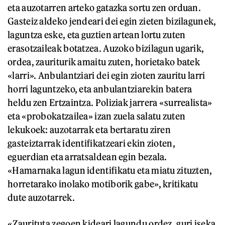
eta auzotarren arteko gatazka sortu zen orduan.
Gasteiz aldeko jendeari dei egin zieten bizilagunek,
laguntza eske, eta guztien artean lortu zuten
erasotzaileak botatzea. Auzoko bizilagun ugarik,
ordea, zauriturik amaitu zuten, horietako batek
«larri». Anbulantziari dei egin zioten zauritu larri
horri laguntzeko, eta anbulantziarekin batera
heldu zen Ertzaintza. Poliziak jarrera «surrealista»
eta «probokatzailea» izan zuela salatu zuten
lekukoek: auzotarrak eta bertaratu ziren
gasteiztarrak identifikatzeari ekin zioten,
eguerdian eta arratsaldean egin bezala.
«Hamarnaka lagun identifikatu eta miatu zituzten,
horretarako inolako motiborik gabe», kritikatu
dute auzotarrek.
«Zaurituta zegoen kideari lagundu ordez, guri iseka