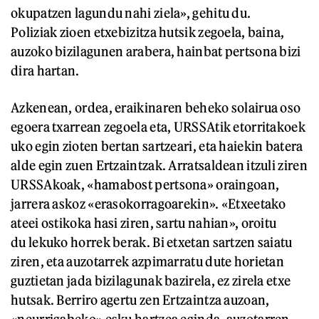
okupatzen lagundu nahi ziela», gehitu du.
Poliziak zioen etxebizitza hutsik zegoela, baina,
auzoko bizilagunen arabera, hainbat pertsona bizi
dira hartan.
Azkenean, ordea, eraikinaren beheko solairua oso
egoera txarrean zegoela eta, URSSAtik etorritakoek
uko egin zioten bertan sartzeari, eta haiekin batera
alde egin zuen Ertzaintzak. Arratsaldean itzuli ziren
URSSAkoak, «hamabost pertsona» oraingoan,
jarrera askoz «erasokorragoarekin». «Etxeetako
ateei ostikoka hasi ziren, sartu nahian», oroitu
du lekuko horrek berak. Bi etxetan sartzen saiatu
ziren, eta auzotarrek azpimarratu dute horietan
guztietan jada bizilagunak bazirela, ez zirela etxe
hutsak. Berriro agertu zen Ertzaintza auzoan,
«neurrigabeko» esku hartzea eginda, auzotarren