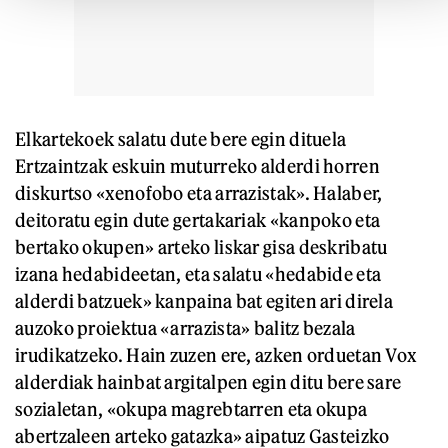
Elkartekoek salatu dute bere egin dituela
Ertzaintzak eskuin muturreko alderdi horren
diskurtso «xenofobo eta arrazistak». Halaber,
deitoratu egin dute gertakariak «kanpoko eta
bertako okupen» arteko liskar gisa deskribatu
izana hedabideetan, eta salatu «hedabide eta
alderdi batzuek» kanpaina bat egiten ari direla
auzoko proiektua «arrazista» balitz bezala
irudikatzeko. Hain zuzen ere, azken orduetan Vox
alderdiak hainbat argitalpen egin ditu bere sare
sozialetan, «okupa magrebtarren eta okupa
abertzaleen arteko gatazka» aipatuz Gasteizko