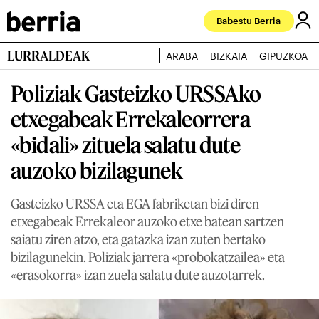
Babestu Berria
LURRALDEAK
ARABA
BIZKAIA
GIPUZKOA
Poliziak Gasteizko URSSAko
etxegabeak Errekaleorrera
«bidali» zituela salatu dute
auzoko bizilagunek
Gasteizko URSSA eta EGA fabriketan bizi diren
etxegabeak Errekaleor auzoko etxe batean sartzen
saiatu ziren atzo, eta gatazka izan zuten bertako
bizilagunekin. Poliziak jarrera «probokatzailea» eta
«erasokorra» izan zuela salatu dute auzotarrek.