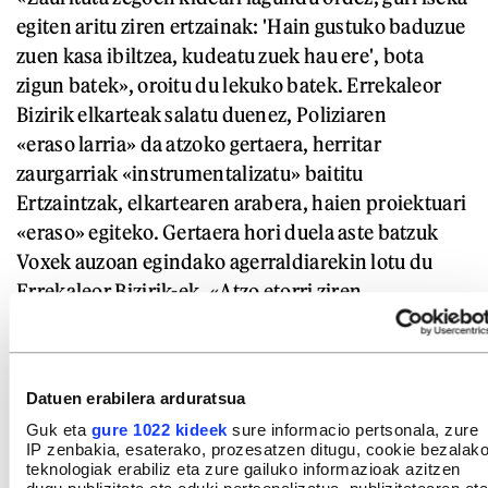
egiten aritu ziren ertzainak: 'Hain gustuko baduzue
zuen kasa ibiltzea, kudeatu zuek hau ere', bota
zigun batek», oroitu du lekuko batek. Errekaleor
Bizirik elkarteak salatu duenez, Poliziaren
«eraso larria» da atzoko gertaera, herritar
zaurgarriak «instrumentalizatu» baititu
Ertzaintzak, elkartearen arabera, haien proiektuari
«eraso» egiteko. Gertaera hori duela aste batzuk
Voxek auzoan egindako agerraldiarekin lotu du
Errekaleor Bizirik-ek. «Atzo etorri ziren
ertzainetako asko Voxekoak etorri zirenean egon
ziren berberak dira, eta jarrera bertsua erakutsi
zuten ordukoan ere», azaldu du bizilagun batek.
Datuen erabilera arduratsua
Guk eta
gure 1022 kideek
sure informacio pertsonala, zure
IP zenbakia, esaterako, prozesatzen ditugu, cookie bezalak
teknologiak erabiliz eta zure gailuko informazioak azitzen