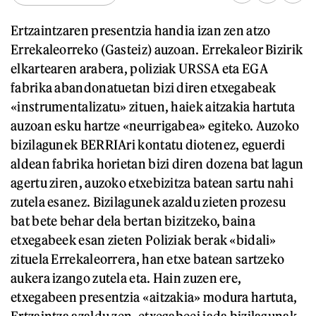
Ertzaintzaren presentzia handia izan zen atzo
Errekaleorreko (Gasteiz) auzoan. Errekaleor Bizirik
elkartearen arabera, poliziak URSSA eta EGA
fabrika abandonatuetan bizi diren etxegabeak
«instrumentalizatu» zituen, haiek aitzakia hartuta
auzoan esku hartze «neurrigabea» egiteko. Auzoko
bizilagunek BERRIAri kontatu diotenez, eguerdi
aldean fabrika horietan bizi diren dozena bat lagun
agertu ziren, auzoko etxebizitza batean sartu nahi
zutela esanez. Bizilagunek azaldu zieten prozesu
bat bete behar dela bertan bizitzeko, baina
etxegabeek esan zieten Poliziak berak «bidali»
zituela Errekaleorrera, han etxe batean sartzeko
aukera izango zutela eta. Hain zuzen ere,
etxegabeen presentzia «aitzakia» modura hartuta,
Ertzaintza azaldu zen, etxegabeei jada bizilagunak