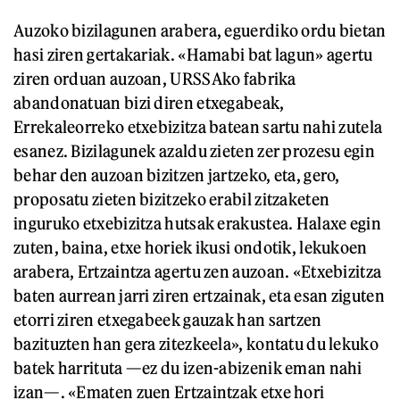
Auzoko bizilagunen arabera, eguerdiko ordu bietan
hasi ziren gertakariak. «Hamabi bat lagun» agertu
ziren orduan auzoan, URSSAko fabrika
abandonatuan bizi diren etxegabeak,
Errekaleorreko etxebizitza batean sartu nahi zutela
esanez. Bizilagunek azaldu zieten zer prozesu egin
behar den auzoan bizitzen jartzeko, eta, gero,
proposatu zieten bizitzeko erabil zitzaketen
inguruko etxebizitza hutsak erakustea. Halaxe egin
zuten, baina, etxe horiek ikusi ondotik, lekukoen
arabera, Ertzaintza agertu zen auzoan. «Etxebizitza
baten aurrean jarri ziren ertzainak, eta esan ziguten
etorri ziren etxegabeek gauzak han sartzen
bazituzten han gera zitezkeela», kontatu du lekuko
batek harrituta —ez du izen-abizenik eman nahi
izan—. «Ematen zuen Ertzaintzak etxe hori