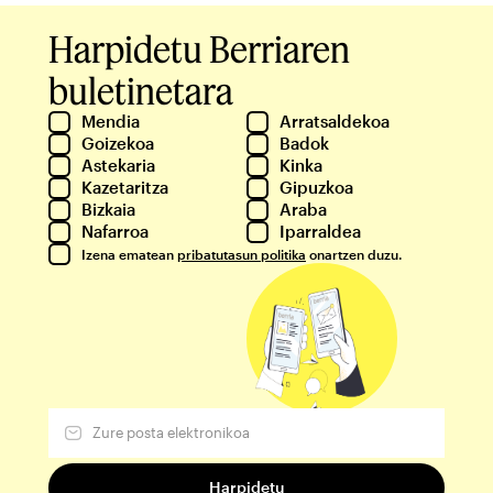
Harpidetu Berriaren
buletinetara
Mendia
Arratsaldekoa
Goizekoa
Badok
Astekaria
Kinka
Kazetaritza
Gipuzkoa
Bizkaia
Araba
Nafarroa
Iparraldea
Izena ematean
pribatutasun politika
onartzen duzu.