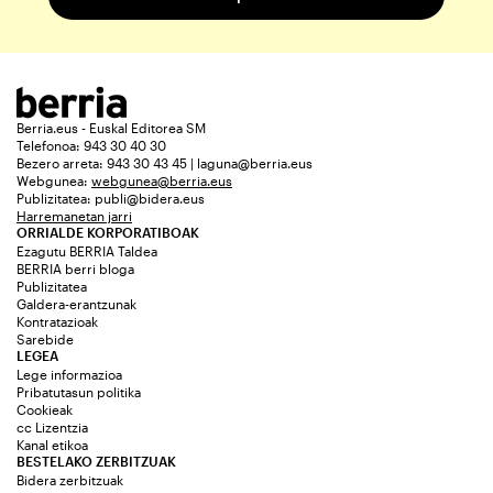
Berria.eus - Euskal Editorea SM
Telefonoa: 943 30 40 30
Bezero arreta: 943 30 43 45 | laguna@berria.eus
Webgunea:
webgunea@berria.eus
Publizitatea:
publi@bidera.eus
Harremanetan jarri
ORRIALDE KORPORATIBOAK
Ezagutu BERRIA Taldea
BERRIA berri bloga
Publizitatea
Galdera-erantzunak
Kontratazioak
Sarebide
LEGEA
Lege informazioa
Pribatutasun politika
Cookieak
cc Lizentzia
Kanal etikoa
BESTELAKO ZERBITZUAK
Bidera zerbitzuak