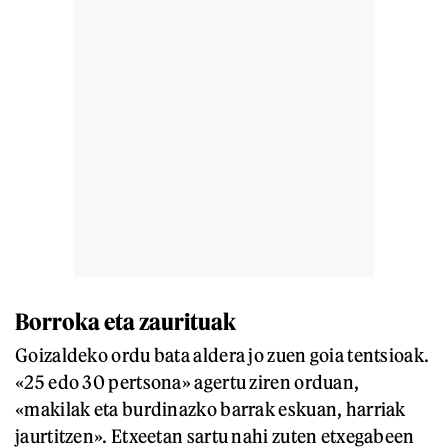
Borroka eta zaurituak
Goizaldeko ordu bata aldera jo zuen goia tentsioak.
«25 edo 30 pertsona» agertu ziren orduan,
«makilak eta burdinazko barrak eskuan, harriak
jaurtitzen». Etxeetan sartu nahi zuten etxegabeen