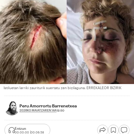
Istiluetan larriki zauriturik suertatu zen bizilaguna. ERREKALEOR BIZIRIK
Peru Amorrortu Barrenetxea
2026KO MAIATZAREN 14A
12:50
Entzun
00:00:00
00:06:58