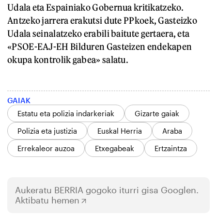
Udala eta Espainiako Gobernua kritikatzeko.
Antzeko jarrera erakutsi dute PPkoek, Gasteizko
Udala seinalatzeko erabili baitute gertaera, eta
«PSOE-EAJ-EH Bilduren Gasteizen endekapen
okupa kontrolik gabea» salatu.
GAIAK
Estatu eta polizia indarkeriak
Gizarte gaiak
Polizia eta justizia
Euskal Herria
Araba
Errekaleor auzoa
Etxegabeak
Ertzaintza
Aukeratu
BERRIA
gogoko iturri gisa Googlen.
Aktibatu hemen