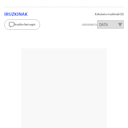
IRUZKINAK
Ezkutatu iruzkinak
(2)
Iruzkin bat egin
ORDENATU