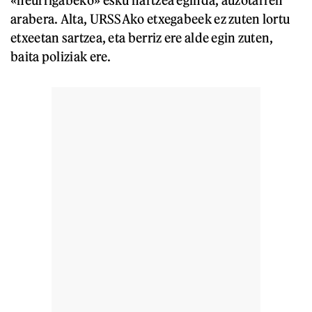
arabera. Alta, URSSAko etxegabeek ez zuten lortu
etxeetan sartzea, eta berriz ere alde egin zuten,
baita poliziak ere.