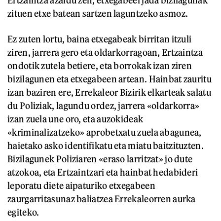
zituen etxe batean sartzen laguntzeko asmoz.
Ez zuten lortu, baina etxegabeak birritan itzuli
ziren, jarrera gero eta oldarkorragoan, Ertzaintza
ondotik zutela betiere, eta borrokak izan ziren
bizilagunen eta etxegabeen artean. Hainbat zauritu
izan baziren ere, Errekaleor Bizirik elkarteak salatu
du Poliziak, lagundu ordez, jarrera «oldarkorra»
izan zuela une oro, eta auzokideak
«kriminalizatzeko» aprobetxatu zuela abagunea,
haietako asko identifikatu eta miatu baitzituzten.
Bizilagunek Poliziaren «eraso larritzat» jo dute
atzokoa, eta Ertzaintzari eta hainbat hedabideri
leporatu diete aipaturiko etxegabeen
zaurgarritasunaz baliatzea Errekaleorren aurka
egiteko.