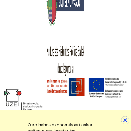
Zure babes ekonomikoari esker
egiten dugu kazetaritza