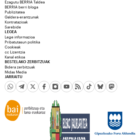
Ezagutu BERRIA Taldea
BERRIA berri bloga
Publizitatea
Galdera-erantzunak
Kontratazioak
Sarebide
LEGEA
Lege informazioa
Pribatutasun politika
Cookieak
cc Lizentzia
Kanal etikoa
BESTELAKO ZERBITZUAK
Bidera zerbitzuak
Midas Media
JARRAITU