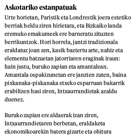
Askotariko estanpatuak
Urte horietan, Paristik eta Londrestik joera estetiko
berriak heldu ziren hirietara, eta Bizkaiko landa
eremuko emakumeek ere barneratu zituzten
berrikuntzok. Hori horrela, jantzi tradizionala
eraldatuz joan zen, kasik baztertu arte, nahiz eta
elementu batzuetan jatorriaren eraginak iraun:
hain justu, buruko zapian eta amantalean.
Amantala ospakizunetan ere janzten zuten, baina
pixkanaka-pixkanaka etxeko esparruan bakarrik
erabiltzen hasi ziren, Intxaurrandietak azaldu
duenez.
Buruko zapian ere aldaerak izan ziren,
Intxaurrandietaren berbetan, eraldaketa
ekonomikoarekin batera gizarte eta ohitura