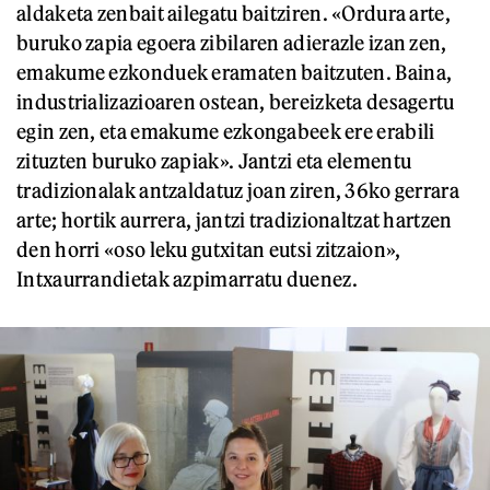
aldaketa zenbait ailegatu baitziren. «Ordura arte,
buruko zapia egoera zibilaren adierazle izan zen,
emakume ezkonduek eramaten baitzuten. Baina,
industrializazioaren ostean, bereizketa desagertu
egin zen, eta emakume ezkongabeek ere erabili
zituzten buruko zapiak». Jantzi eta elementu
tradizionalak antzaldatuz joan ziren, 36ko gerrara
arte; hortik aurrera, jantzi tradizionaltzat hartzen
den horri «oso leku gutxitan eutsi zitzaion»,
Intxaurrandietak azpimarratu duenez.