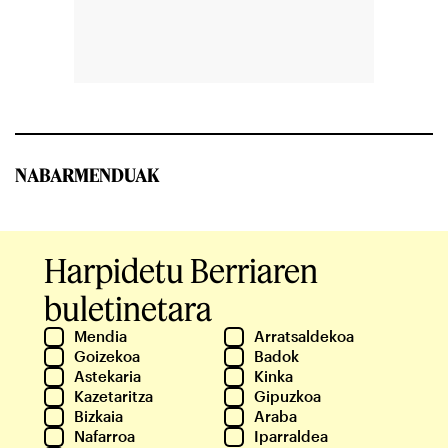
NABARMENDUAK
Harpidetu Berriaren
buletinetara
Mendia
Arratsaldekoa
Goizekoa
Badok
Astekaria
Kinka
Kazetaritza
Gipuzkoa
Bizkaia
Araba
Nafarroa
Iparraldea