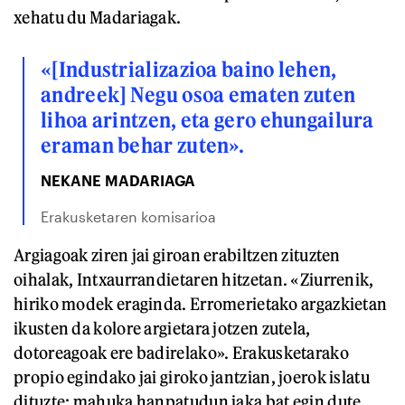
xehatu du Madariagak.
«[Industrializazioa baino lehen,
andreek] Negu osoa ematen zuten
lihoa arintzen, eta gero ehungailura
eraman behar zuten».
NEKANE MADARIAGA
Erakusketaren komisarioa
Argiagoak ziren jai giroan erabiltzen zituzten
oihalak, Intxaurrandietaren hitzetan. «Ziurrenik,
hiriko modek eraginda. Erromerietako argazkietan
ikusten da kolore argietara jotzen zutela,
dotoreagoak ere badirelako». Erakusketarako
propio egindako jai giroko jantzian, joerok islatu
dituzte: mahuka hanpatudun jaka bat egin dute,