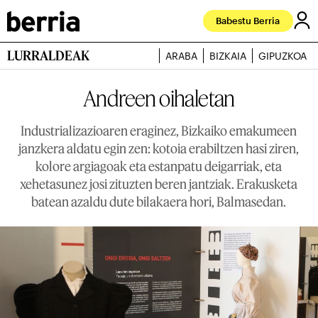
Babestu Berria
LURRALDEAK
ARABA
BIZKAIA
GIPUZKOA
Andreen oihaletan
Industrializazioaren eraginez, Bizkaiko emakumeen
janzkera aldatu egin zen: kotoia erabiltzen hasi ziren,
kolore argiagoak eta estanpatu deigarriak, eta
xehetasunez josi zituzten beren jantziak. Erakusketa
batean azaldu dute bilakaera hori, Balmasedan.