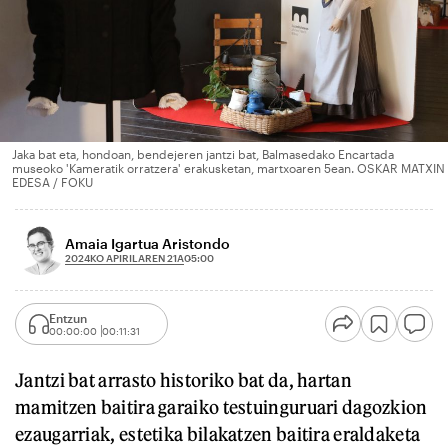
Jaka bat eta, hondoan, bendejeren jantzi bat, Balmasedako Encartada
museoko 'Kameratik orratzera' erakusketan, martxoaren 5ean. OSKAR MATXIN
EDESA / FOKU
Amaia Igartua Aristondo
2024KO APIRILAREN 21A
05:00
Entzun
00:00:00
00:11:31
Jantzi bat arrasto historiko bat da, hartan
mamitzen baitira garaiko testuinguruari dagozkion
ezaugarriak, estetika bilakatzen baitira eraldaketa