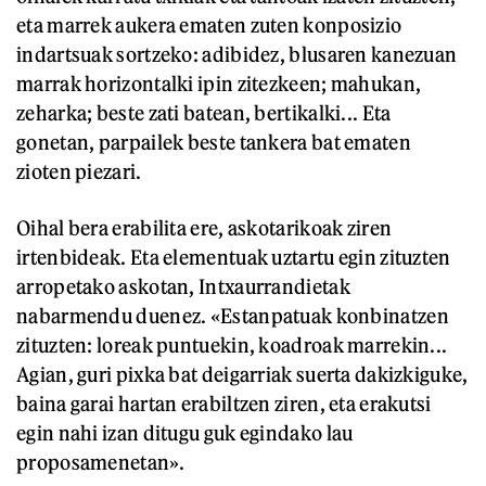
eta marrek aukera ematen zuten konposizio
indartsuak sortzeko: adibidez, blusaren kanezuan
marrak horizontalki ipin zitezkeen; mahukan,
zeharka; beste zati batean, bertikalki... Eta
gonetan, parpailek beste tankera bat ematen
zioten piezari.
Oihal bera erabilita ere, askotarikoak ziren
irtenbideak. Eta elementuak uztartu egin zituzten
arropetako askotan, Intxaurrandietak
nabarmendu duenez. «Estanpatuak konbinatzen
zituzten: loreak puntuekin, koadroak marrekin...
Agian, guri pixka bat deigarriak suerta dakizkiguke,
baina garai hartan erabiltzen ziren, eta erakutsi
egin nahi izan ditugu guk egindako lau
proposamenetan».