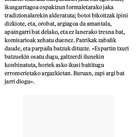
ikusgarriagoa ospakizun formaletarako jaka
tradizionalarekin alderatuta; botoi bikoitzak ipini
dizkiote, eta, orobat, argiagoa da amantala,
apaingarri bat delako, eta ez lanerako tresna bat,
komisarioak xehatu duenez. Patrikak zabalik
daude, eta parpaila batzuk dituzte. «Espartin txuri
batzuekin osatu dugu, galtzerdi ilunekin
konbinatuta, horiek asko ikusi baititugu
erromerietako argazkietan. Buruan, zapi argi bat
jarri diogu».