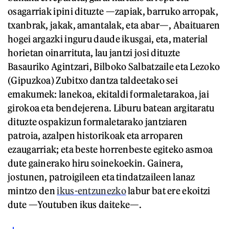
osagarriak ipini dituzte —zapiak, barruko arropak,
txanbrak, jakak, amantalak, eta abar—, Abaituaren
hogei argazki inguru daude ikusgai, eta, material
horietan oinarrituta, lau jantzi josi dituzte
Basauriko Agintzari, Bilboko Salbatzaile eta Lezoko
(Gipuzkoa) Zubitxo dantza taldeetako sei
emakumek: lanekoa, ekitaldi formaletarakoa, jai
girokoa eta bendejerena. Liburu batean argitaratu
dituzte ospakizun formaletarako jantziaren
patroia, azalpen historikoak eta arroparen
ezaugarriak; eta beste horrenbeste egiteko asmoa
dute gainerako hiru soinekoekin. Gainera,
jostunen, patroigileen eta tindatzaileen lanaz
mintzo den
ikus-entzunezko
labur bat ere ekoitzi
dute —Youtuben ikus daiteke—.