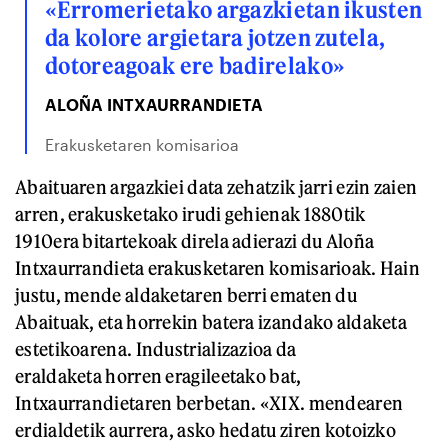
«Erromerietako argazkietan ikusten
da kolore argietara jotzen zutela,
dotoreagoak ere badirelako»
ALOÑA INTXAURRANDIETA
Erakusketaren komisarioa
Abaituaren argazkiei data zehatzik jarri ezin zaien
arren, erakusketako irudi gehienak 1880tik
1910era bitartekoak direla adierazi du Aloña
Intxaurrandieta erakusketaren komisarioak. Hain
justu, mende aldaketaren berri ematen du
Abaituak, eta horrekin batera izandako aldaketa
estetikoarena. Industrializazioa da
eraldaketa horren eragileetako bat,
Intxaurrandietaren berbetan. «XIX. mendearen
erdialdetik aurrera, asko hedatu ziren kotoizko