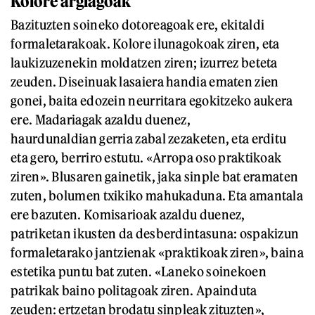
Kolore argiagoak
Bazituzten soineko dotoreagoak ere, ekitaldi
formaletarakoak. Kolore ilunagokoak ziren, eta
laukizuzenekin moldatzen ziren; izurrez beteta
zeuden. Diseinuak lasaiera handia ematen zien
gonei, baita edozein neurritara egokitzeko aukera
ere. Madariagak azaldu duenez,
haurdunaldian gerria zabal zezaketen, eta erditu
eta gero, berriro estutu. «Arropa oso praktikoak
ziren». Blusaren gainetik, jaka sinple bat eramaten
zuten, bolumen txikiko mahukaduna. Eta amantala
ere bazuten. Komisarioak azaldu duenez,
patriketan ikusten da desberdintasuna: ospakizun
formaletarako jantzienak «praktikoak ziren», baina
estetika puntu bat zuten. «Laneko soinekoen
patrikak baino politagoak ziren. Apainduta
zeuden: ertzetan brodatu sinpleak zituzten»,