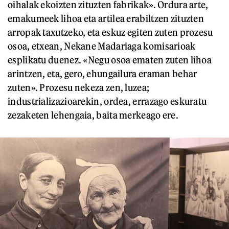
oihalak ekoizten zituzten fabrikak». Ordura arte,
emakumeek lihoa eta artilea erabiltzen zituzten
arropak taxutzeko, eta eskuz egiten zuten prozesu
osoa, etxean, Nekane Madariaga komisarioak
esplikatu duenez. «Negu osoa ematen zuten lihoa
arintzen, eta, gero, ehungailura eraman behar
zuten». Prozesu nekeza zen, luzea;
industrializazioarekin, ordea, errazago eskuratu
zezaketen lehengaia, baita merkeago ere.