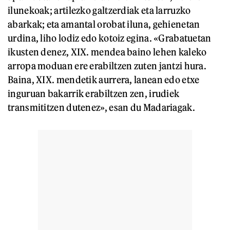
ilunekoak; artilezko galtzerdiak eta larruzko
abarkak; eta amantal orobat iluna, gehienetan
urdina, liho lodiz edo kotoiz egina. «Grabatuetan
ikusten denez, XIX. mendea baino lehen kaleko
arropa moduan ere erabiltzen zuten jantzi hura.
Baina, XIX. mendetik aurrera, lanean edo etxe
inguruan bakarrik erabiltzen zen, irudiek
transmititzen dutenez», esan du Madariagak.