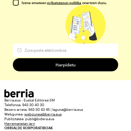
Izena ematean
pribatutasun politika
onartzen duzu.
Berria.eus - Euskal Editorea SM
Telefonoa: 943 30 40 30
Bezero arreta: 943 30 43 45 | laguna@berria.eus
Webgunea:
webgunea@berria.eus
Publizitatea:
publi@bidera.eus
Harremanetan jarri
ORRIALDE KORPORATIBOAK