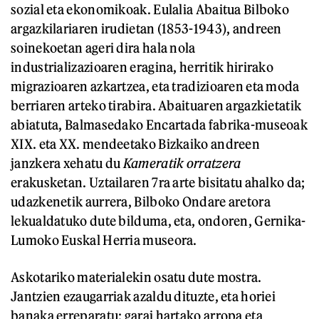
sozial eta ekonomikoak. Eulalia Abaitua Bilboko
argazkilariaren irudietan (1853-1943), andreen
soinekoetan ageri dira hala nola
industrializazioaren eragina, herritik hirirako
migrazioaren azkartzea, eta tradizioaren eta moda
berriaren arteko tirabira. Abaituaren argazkietatik
abiatuta, Balmasedako Encartada fabrika-museoak
XIX. eta XX. mendeetako Bizkaiko andreen
janzkera xehatu du
Kameratik orratzera
erakusketan. Uztailaren 7ra arte bisitatu ahalko da;
udazkenetik aurrera, Bilboko Ondare aretora
lekualdatuko dute bilduma, eta, ondoren, Gernika-
Lumoko Euskal Herria museora.
Askotariko materialekin osatu dute mostra.
Jantzien ezaugarriak azaldu dituzte, eta horiei
banaka erreparatu; garai hartako arropa eta