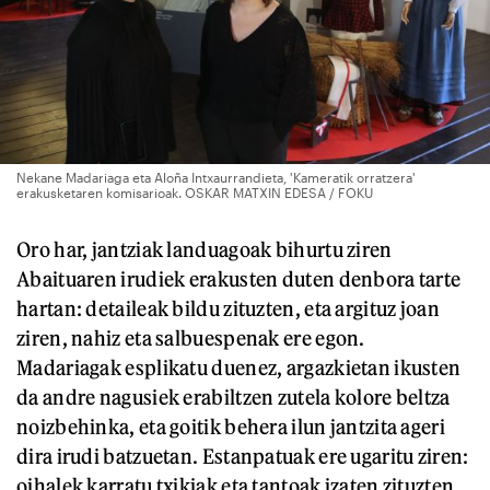
Nekane Madariaga eta Aloña Intxaurrandieta, 'Kameratik orratzera'
erakusketaren komisarioak. OSKAR MATXIN EDESA / FOKU
Oro har, jantziak landuagoak bihurtu ziren
Abaituaren irudiek erakusten duten denbora tarte
hartan: detaileak bildu zituzten, eta argituz joan
ziren, nahiz eta salbuespenak ere egon.
Madariagak esplikatu duenez, argazkietan ikusten
da andre nagusiek erabiltzen zutela kolore beltza
noizbehinka, eta goitik behera ilun jantzita ageri
dira irudi batzuetan. Estanpatuak ere ugaritu ziren:
oihalek karratu txikiak eta tantoak izaten zituzten,