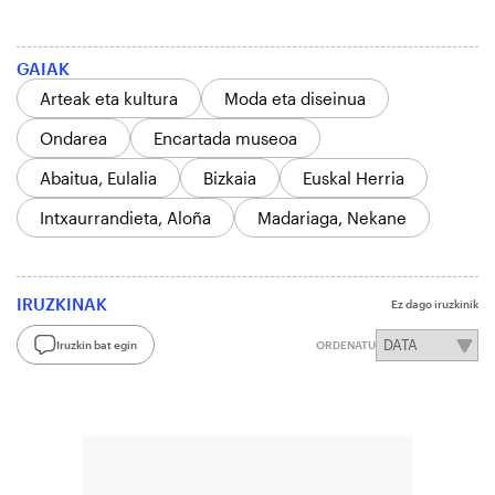
GAIAK
Arteak eta kultura
Moda eta diseinua
Ondarea
Encartada museoa
Abaitua, Eulalia
Bizkaia
Euskal Herria
Intxaurrandieta, Aloña
Madariaga, Nekane
IRUZKINAK
Ez dago iruzkinik
Iruzkin bat egin
ORDENATU