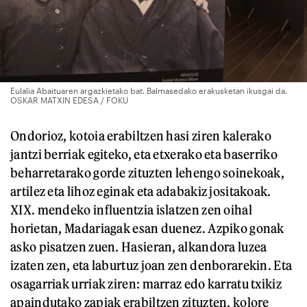
Eulalia Abaituaren argazkietako bat. Balmasedako erakusketan ikusgai da.
OSKAR MATXIN EDESA / FOKU
Ondorioz, kotoia erabiltzen hasi ziren kalerako
jantzi berriak egiteko, eta etxerako eta baserriko
beharretarako gorde zituzten lehengo soinekoak,
artilez eta lihoz eginak eta adabakiz jositakoak.
XIX. mendeko influentzia islatzen zen oihal
horietan, Madariagak esan duenez. Azpiko gonak
asko pisatzen zuen. Hasieran, alkandora luzea
izaten zen, eta laburtuz joan zen denborarekin. Eta
osagarriak urriak ziren: marraz edo karratu txikiz
apaindutako zapiak erabiltzen zituzten, kolore