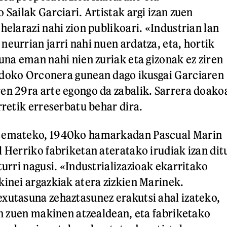
 Sailak Garciari. Artistak argi izan zuen
helarazi nahi zion publikoari. «Industrian lan
neurrian jarri nahi nuen ardatza, eta, hortik
una eman nahi nien zuriak eta gizonak ez ziren
ldoko Orconera gunean dago ikusgai Garciaren
en 29ra arte egongo da zabalik. Sarrera doako
rretik erreserbatu behar dira.
a emateko, 1940ko hamarkadan Pascual Marin
l Herriko fabriketan ateratako irudiak izan dit
turri nagusi. «Industrializazioak ekarritako
kinei argazkiak atera zizkien Marinek.
xutasuna zehaztasunez erakutsi ahal izateko,
zen zuen makinen atzealdean, eta fabriketako