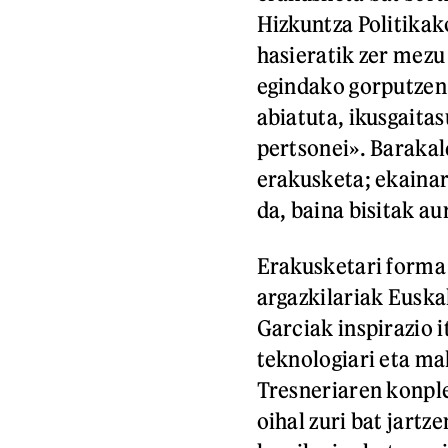
Hizkuntza Politikako
hasieratik zer mezu 
egindako gorputzen 
abiatuta, ikusgaitas
pertsonei». Baraka
erakusketa; ekainar
da, baina bisitak au
Erakusketari form
argazkilariak Euska
Garciak inspirazio i
teknologiari eta ma
Tresneriaren konple
oihal zuri bat jart