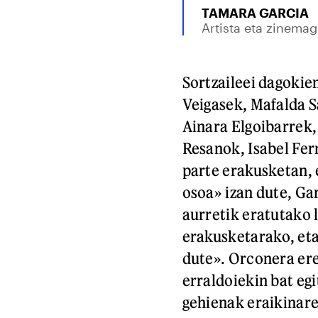
TAMARA GARCIA
Artista eta zinemag
Sortzaileei dagokie
Veigasek, Mafalda S
Ainara Elgoibarrek,
Resanok, Isabel Fer
parte erakusketan, 
osoa» izan dute, Ga
aurretik eratutako 
erakusketarako, eta 
dute». Orconera ere
erraldoiekin bat eg
gehienak eraikinare