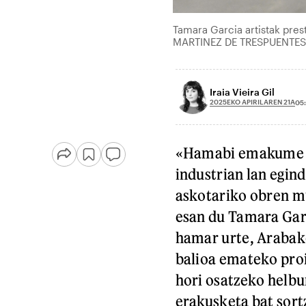
Tamara Garcia artistak pres
MARTINEZ DE TRESPUENTES
Iraia Vieira Gil
2025EKO APIRILAREN 21A
05
«Hamabi emakume so
industrian lan egi
askotariko obren m
esan du Tamara Garc
hamar urte, Arabako
balioa emateko proi
hori osatzeko helbu
erakusketa bat sort