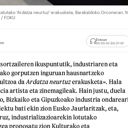
tatutako 'Ardatza neurtuz' erakusketa, Barakaldoko Orconeran. 
 / FOKU
Entzun
:00
00:00:00
00:07:55
rtzaileren ikuspuntutik, industriaren eta
ndako gorputzen inguruan hausnartzeko
ultzoa da
Ardatza neurtuz
erakusketa». Hala
ia artista eta zinemagileak. Hain justu, duela
, Bizkaiko eta Gipuzkoako industria ondarear
ektu bati ekin zion Eusko Jaurlaritzak, eta,
ruz, industrializazioarekin lotutako
zea proposatu zion Kulturako eta