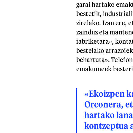
garai hartako emaku
bestetik, industrial
zirelako. Izan ere, 
zainduz eta mantend
fabriketara», konta
bestelako arrazoiek 
behartuta». Telefon
emakumeek besterik 
«Ekoizpen k
Orconera, et
hartako lana
kontzeptua a