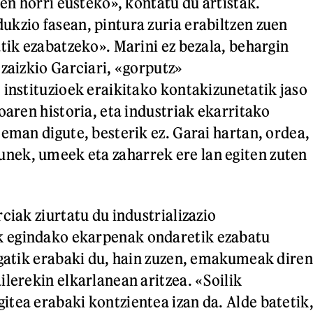
ien horri eusteko», kontatu du artistak.
kzio fasean, pintura zuria erabiltzen zuen
atik ezabatzeko». Marini ez bezala, behargin
 zaizkio Garciari, «gorputz»
 instituzioek eraikitako kontakizunetatik jaso
oaren historia, eta industriak ekarritako
 eman digute, besterik ez. Garai hartan, ordea,
ek, umeek eta zaharrek ere lan egiten zuten
ciak ziurtatu du industrializazio
 egindako ekarpenak ondaretik ezabatu
egatik erabaki du, hain zuzen, emakumeak diren
ilerekin elkarlanean aritzea. «Soilik
tea erabaki kontzientea izan da. Alde batetik