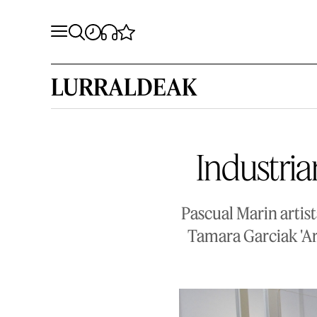
LURRALDEAK
Industria
Pascual Marin artist
Tamara Garciak 'A