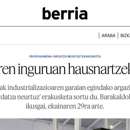
ARABA
BIZK
PROPOSAMENA: 'ARDATZA NEURTUZ' ERAKUSKETA
ren inguruan hausnartze
ak industrializazioaren garaian egindako argaz
rdatza neurtuz' erakusketa sortu du. Barakald
ikusgai, ekainaren 29ra arte.