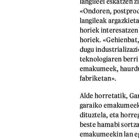
langileei eskatzen z
«Ondoren, postprodu
langileak argazkiet
horiek interesatzen
horiek. «Gehienbat,
dugu industrializazi
teknologiaren berri
emakumeek, haurdun
fabriketan».
Alde horretatik, Gar
garaiko emakumeek
dituztela, eta horr
beste hamabi sortza
emakumeekin lan egi