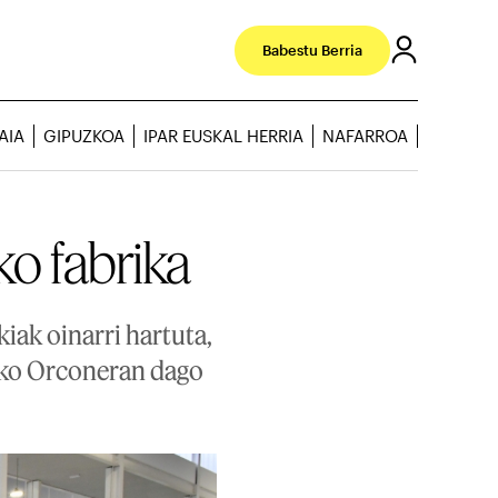
Babestu Berria
AIA
GIPUZKOA
IPAR EUSKAL HERRIA
NAFARROA
ko fabrika
kiak oinarri hartuta,
oko Orconeran dago