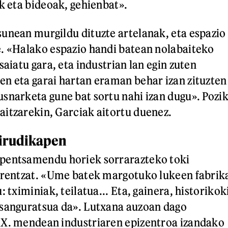
ak eta bideoak, gehienbat».
unean murgildu dituzte artelanak, eta espazio
. «Halako espazio handi batean nolabaiteko
saiatu gara, eta industrian lan egin zuten
n eta garai hartan eraman behar izan zituzten
snarketa gune bat sortu nahi izan dugu». Pozi
itzarekin, Garciak aitortu duenez.
 irudikapen
pentsamendu horiek sorrarazteko toki
tarentzat. «Ume batek margotuko lukeen fabrik
: tximiniak, teilatua... Eta, gainera, historikok
esanguratsua da». Lutxana auzoan dago
XX. mendean industriaren epizentroa izandako