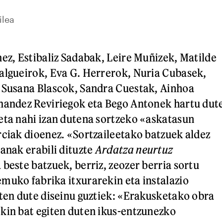
ilea
nez, Estibaliz Sadabak, Leire Muñizek, Matilde
algueirok, Eva G. Herrerok, Nuria Cubasek,
 Susana Blascok, Sandra Cuestak, Ainhoa
nandez Reviriegok eta Bego Antonek hartu dut
eta nahi izan dutena sortzeko «askatasun
rciak dioenez. «Sortzaileetako batzuek aldez
lanak erabili dituzte
Ardatza neurtuz
beste batzuek, berriz, zeozer berria sortu
muko fabrika itxurarekin eta instalazio
iten dute diseinu guztiek: «Erakusketako obra
kin bat egiten duten ikus-entzunezko