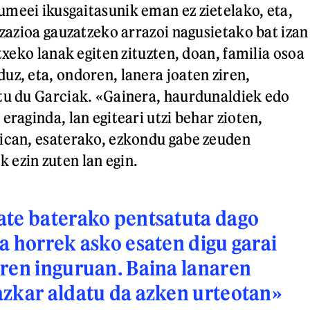
meei ikusgaitasunik eman ez zietelako, eta,
izazioa gauzatzeko arrazoi nagusietako bat izan
etxeko lanak egiten zituzten, doan, familia osoa
uz, eta, ondoren, lanera joaten ziren,
tu du Garciak. «Gainera, haurdunaldiek edo
eraginda, lan egiteari utzi behar zioten,
ican, esaterako, ezkondu gabe zeuden
ezin zuten lan egin.
ate baterako pentsatuta dago
a horrek asko esaten digu garai
ren inguruan. Baina lanaren
zkar aldatu da azken urteotan»