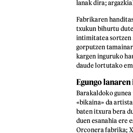
lanak dira; argazki
Fabrikaren handitas
txukun bihurtu dute
intimitatea sortzen 
gorputzen tamainare
kargen inguruko hau
daude lortutako ema
Egungo lanaren
Barakaldoko gunea 
«bikaina» da artis
baten itxura bera du
duen esanahia ere 
Orconera fabrika; 