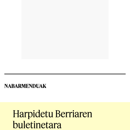
NABARMENDUAK
Harpidetu Berriaren
buletinetara