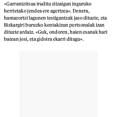
«Garrantzitsua iruditu zitzaigun inguruko
herrietako jendea ere agertzea». Denera,
hamazortzi lagunen testigantzak jaso dituzte, eta
Bizkargiri buruzko kontakizun pertsonalak izan
dituzte ardatz. «Guk, ondoren, haien esanak hari
batean josi, eta gidoira ekarri ditugu».