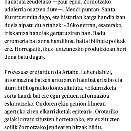
banatuta zeudelako —gaur egun, Zornotzako
udalerria osatzen dute—. Mendi puntan, Santa
Kurutz ermita dago, eta historian karga handia izan
duela aipatu du Artabek: «36ko gerran, esaterako,
triskantza handiak gertatu ziren han. Badu
erromeria bat sona handikoa, baita ibilbide politak
ere. Horregatik, ikus- entzunezko produkzioan hori
dena batu dugu».
Prozesuaz ere jardun da Artabe. Lehendabizi,
informazioa batzen aritu ziren hainbat artxibo eta
iturri bibliografiko kontsultatuta. «Elkarrizketa
sorta handi bat ere egin genuen informazioa
eskuratzeko. Ondoren ekin genion filmean
agertuko ziren elkarrizketak egiteari». Orotariko
gaiak jorratu zituzten horretarako, eta ez zituzten
soilik Zornotzako jendearen hitzak bildu.