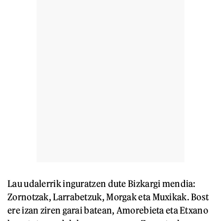
Lau udalerrik inguratzen dute Bizkargi mendia:
Zornotzak, Larrabetzuk, Morgak eta Muxikak. Bost
ere izan ziren garai batean, Amorebieta eta Etxano