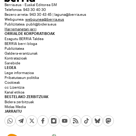
Berria.eus - Euskal Editorea SM
Telefonoa: 943 30 40 30
Bezero arreta: 943 30 43 45 | laguna@berria.eus
Webgunea:
webgunea@berria.eus
Publizitatea:
publi@bidera.eus
Harremanetan jarri
ORRIALDE KORPORATIBOAK
Ezagutu BERRIA Taldea
BERRIA berri bloga
Publizitatea
Galdera-erantzunak
Kontratazioak
Sarebide
LEGEA
Lege informazioa
Pribatutasun politika
Cookieak
cc Lizentzia
Kanal etikoa
BESTELAKO ZERBITZUAK
Bidera zerbitzuak
Midas Media
JARRAITU