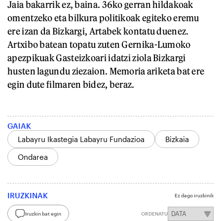
Jaia bakarrik ez, baina. 36ko gerran hildakoak
omentzeko eta bilkura politikoak egiteko eremu
ere izan da Bizkargi, Artabek kontatu duenez.
Artxibo batean topatu zuten Gernika-Lumoko
apezpikuak Gasteizkoari idatzi ziola Bizkargi
husten lagundu ziezaion. Memoria ariketa bat ere
egin dute filmaren bidez, beraz.
GAIAK
Labayru Ikastegia Labayru Fundazioa
Bizkaia
Ondarea
IRUZKINAK
Ez dago iruzkinik
Iruzkin bat egin
ORDENATU