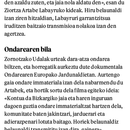
den azaldu zuten, eta jaia nola aldatu den», esan du
Ziortza Artabe Labayruko kideak. Hiru belaunaldi
izan ziren hitzaldian, Labayruri garrantzitsua
iruditzen baitzaio transmisioa nolakoa izan den
agertzea.
Ondarearen bila
Zornotzako Udalak urteak dara-atza ondarea
biltzen, eta horregatik aurkeztu dute dokumentala
Ondarearen Europako Jardunaldietan. Aurtengo
gaia ondare immateriala izan dela nabarmendu du
Artabek, eta hortik sortu dela filma egiteko ideia:
«Kontua da Bizkargiko jaia eta haren inguruan
dagoen guztia ondare immaterialtzat hartzen dela,
komunitate baten jakintzari, jarduerari eta
adierazpenari lotuta baitago. Horiek belaunaldiz
belaunaldi transmititu izan dira, gainera».