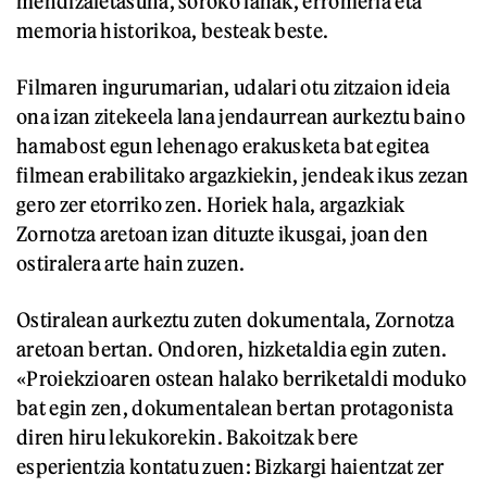
mendizaletasuna, soroko lanak, erromeria eta
memoria historikoa, besteak beste.
Filmaren ingurumarian, udalari otu zitzaion ideia
ona izan zitekeela lana jendaurrean aurkeztu baino
hamabost egun lehenago erakusketa bat egitea
filmean erabilitako argazkiekin, jendeak ikus zezan
gero zer etorriko zen. Horiek hala, argazkiak
Zornotza aretoan izan dituzte ikusgai, joan den
ostiralera arte hain zuzen.
Ostiralean aurkeztu zuten dokumentala, Zornotza
aretoan bertan. Ondoren, hizketaldia egin zuten.
«Proiekzioaren ostean halako berriketaldi moduko
bat egin zen, dokumentalean bertan protagonista
diren hiru lekukorekin. Bakoitzak bere
esperientzia kontatu zuen: Bizkargi haientzat zer