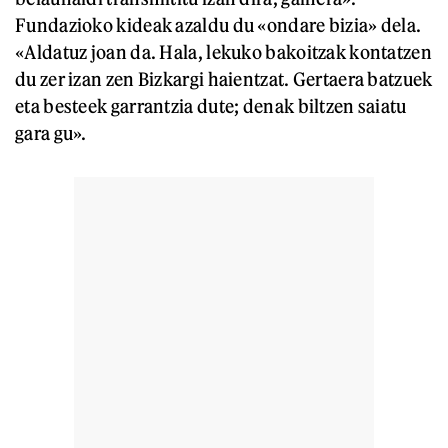
Fundazioko kideak azaldu du «ondare bizia» dela.
«Aldatuz joan da. Hala, lekuko bakoitzak kontatzen
du zer izan zen Bizkargi haientzat. Gertaera batzuek
eta besteek garrantzia dute; denak biltzen saiatu
gara gu».