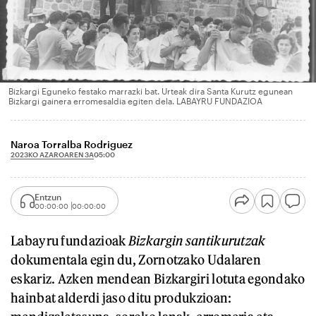
Bizkargi Eguneko festako marrazki bat. Urteak dira Santa Kurutz egunean
Bizkargi gainera erromesaldia egiten dela. LABAYRU FUNDAZIOA
Naroa Torralba Rodriguez
2023KO AZAROAREN 3A
05:00
Entzun
00:00:00
00:00:00
Labayru fundazioak
Bizkargin santikurutzak
dokumentala egin du, Zornotzako Udalaren
eskariz. Azken mendean Bizkargiri lotuta egondako
hainbat alderdi jaso ditu produkzioan: