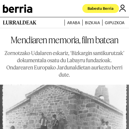
Babestu Berria
LURRALDEAK
ARABA
BIZKAIA
GIPUZKOA
Mendiaren memoria, film batean
Zornotzako Udalaren eskariz, ‘Bizkargin santikurutzak’
dokumentala osatu du Labayru fundazioak.
Ondarearen Europako Jardunaldietan aurkeztu berri
dute.