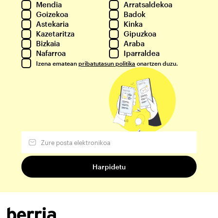
Mendia
Arratsaldekoa
Goizekoa
Badok
Astekaria
Kinka
Kazetaritza
Gipuzkoa
Bizkaia
Araba
Nafarroa
Iparraldea
Izena ematean
pribatutasun politika
onartzen duzu.