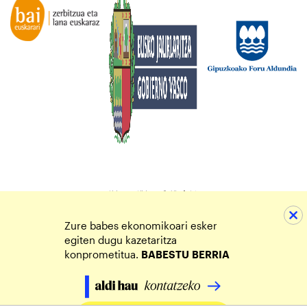
Zure babes ekonomikoari esker
egiten dugu kazetaritza
konprometitua.
BABESTU
BERRIA