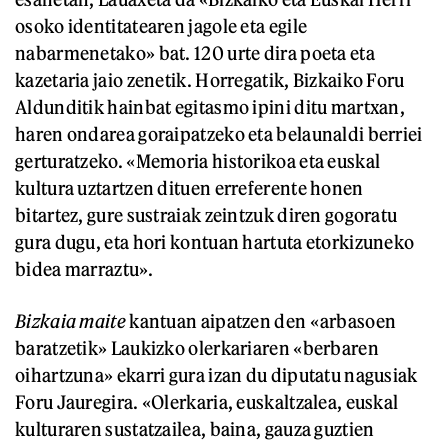
osoko identitatearen jagole eta egile
nabarmenetako» bat. 120 urte dira poeta eta
kazetaria jaio zenetik. Horregatik, Bizkaiko Foru
Aldunditik hainbat egitasmo ipini ditu martxan,
haren ondarea goraipatzeko eta belaunaldi berriei
gerturatzeko. «Memoria historikoa eta euskal
kultura uztartzen dituen erreferente honen
bitartez, gure sustraiak zeintzuk diren gogoratu
gura dugu, eta hori kontuan hartuta etorkizuneko
bidea marraztu».
Bizkaia maite
kantuan aipatzen den «arbasoen
baratzetik» Laukizko olerkariaren «berbaren
oihartzuna» ekarri gura izan du diputatu nagusiak
Foru Jauregira. «Olerkaria, euskaltzalea, euskal
kulturaren sustatzailea, baina, gauza guztien