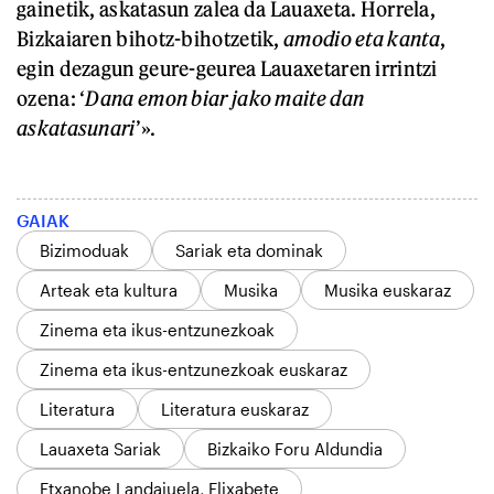
gainetik, askatasun zalea da Lauaxeta. Horrela,
Bizkaiaren bihotz-bihotzetik,
amodio eta kanta
,
egin dezagun geure-geurea Lauaxetaren irrintzi
ozena: ‘
Dana emon biar jako maite dan
askatasunari
’».
GAIAK
Bizimoduak
Sariak eta dominak
Arteak eta kultura
Musika
Musika euskaraz
Zinema eta ikus-entzunezkoak
Zinema eta ikus-entzunezkoak euskaraz
Literatura
Literatura euskaraz
Lauaxeta Sariak
Bizkaiko Foru Aldundia
Etxanobe Landajuela, Elixabete