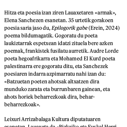
Hitza eta poesia izan ziren Lauaxetaren «armak»,
Elena Sanchezen esanetan. 35 urtetik gorakoen
poesia saria jaso du,
Epilogorik gabe
(Erein, 2024)
poema bildumagatik. Gogoratu du poeta
laukiztarrak espetxean idatzi zituela bere azken
poemak, frankistek fusilatu aurretik. Audre Lorde
poeta hegoafrikarra eta Mohamed El Kurd poeta
palestinarra ere gogoratu ditu, eta Sanchezek
poesiaren indarra azpimarratu nahi izan du:
«Batzuetan poeten ahotsak altxatzen dira
munduko zarata eta burrunbaren gainean, eta
ahots horiek beharrezkoak dira, behar-
beharrezkoak».
Leixuri Arrizabalaga Kultura diputatuaren
esanetan, Lauaxeta da «Bizkaiko eta Euskal Herri