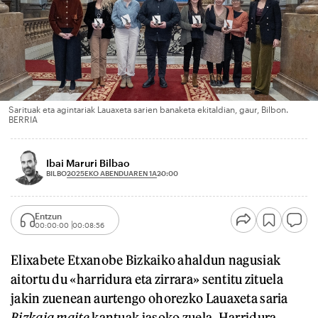
Sarituak eta agintariak Lauaxeta sarien banaketa ekitaldian, gaur, Bilbon.
BERRIA
Ibai Maruri Bilbao
2025EKO ABENDUAREN 1A
BILBO
20:00
Entzun
00:00:00
00:08:56
Elixabete Etxanobe Bizkaiko ahaldun nagusiak
aitortu du «harridura eta zirrara» sentitu zituela
jakin zuenean aurtengo ohorezko Lauaxeta saria
Bizkaia maite
kantuak jasoko zuela. Harridura,