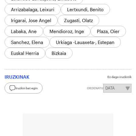
Arrizabalaga, Leixuri
Lertxundi, Benito
Irigarai, Jose Angel
Zugasti, Olatz
Labaka, Ane
Mendioroz, Inge
Plaza, Oier
Sanchez, Elena
Urkiaga -Lauaxeta-, Estepan
Euskal Herria
Bizkaia
IRUZKINAK
Ez dago iruzkinik
Iruzkin bat egin
ORDENATU