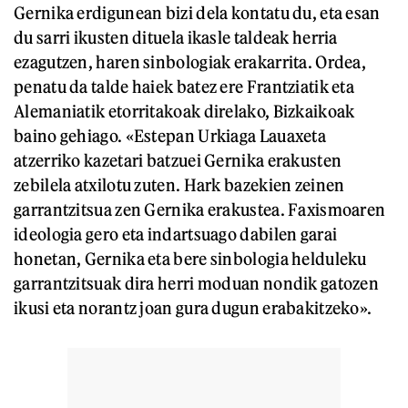
Gernika erdigunean bizi dela kontatu du, eta esan
du sarri ikusten dituela ikasle taldeak herria
ezagutzen, haren sinbologiak erakarrita. Ordea,
penatu da talde haiek batez ere Frantziatik eta
Alemaniatik etorritakoak direlako, Bizkaikoak
baino gehiago. «Estepan Urkiaga Lauaxeta
atzerriko kazetari batzuei Gernika erakusten
zebilela atxilotu zuten. Hark bazekien zeinen
garrantzitsua zen Gernika erakustea. Faxismoaren
ideologia gero eta indartsuago dabilen garai
honetan, Gernika eta bere sinbologia helduleku
garrantzitsuak dira herri moduan nondik gatozen
ikusi eta norantz joan gura dugun erabakitzeko».