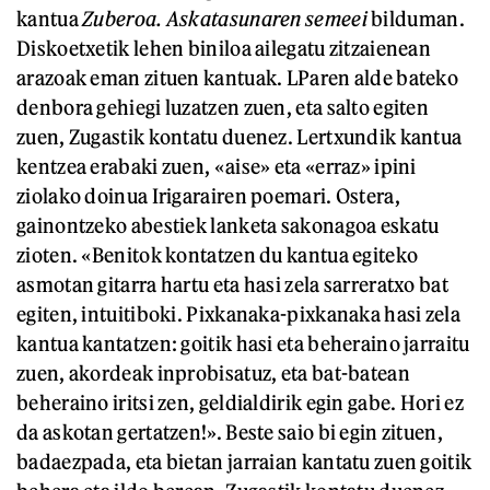
kantua
Zuberoa. Askatasunaren semeei
bilduman.
Diskoetxetik lehen biniloa ailegatu zitzaienean
arazoak eman zituen kantuak. LParen alde bateko
denbora gehiegi luzatzen zuen, eta salto egiten
zuen, Zugastik kontatu duenez. Lertxundik kantua
kentzea erabaki zuen, «aise» eta «erraz» ipini
ziolako doinua Irigarairen poemari. Ostera,
gainontzeko abestiek lanketa sakonagoa eskatu
zioten. «Benitok kontatzen du kantua egiteko
asmotan gitarra hartu eta hasi zela sarreratxo bat
egiten, intuitiboki. Pixkanaka-pixkanaka hasi zela
kantua kantatzen: goitik hasi eta beheraino jarraitu
zuen, akordeak inprobisatuz, eta bat-batean
beheraino iritsi zen, geldialdirik egin gabe. Hori ez
da askotan gertatzen!». Beste saio bi egin zituen,
badaezpada, eta bietan jarraian kantatu zuen goitik