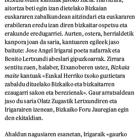
aitortza beti egin izan dietelako Bizkaian
euskararen zabalkundean aitzindari eta euskararen
erabileran eredu izan diren bizkaitar ospetsu eta
erakunde eredugarriei. Aurten, ostera, herrialdetik
kanpora joan da saria, kantuaren egileek jaso
baitute: Jose Angel Irigarai poeta nafarrak eta
Benito Lertxundi abeslari gipuzkoarrak. Zirrara
sentitu zuen, halaber, Etxanoberen ustez,
Bizkaia
maite
kantuak «Euskal Herriko txoko guztietara
zabaldu dituelako Bizkaiko eta bizkaitarren
ezaugarri sakon eta berezienak». Gaur arratsaldean
jaso du saria Olatz Zugastik Lertxundiren eta
Irigarairen izenean, Bizkaiko Foru Jauregian egin
den ekitaldian.
Ahaldun nagusiaren esanetan, Irigaraik «gaurko