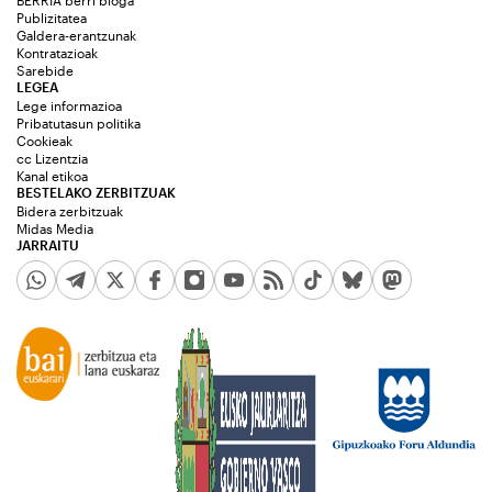
BERRIA berri bloga
Publizitatea
Galdera-erantzunak
Kontratazioak
Sarebide
LEGEA
Lege informazioa
Pribatutasun politika
Cookieak
cc Lizentzia
Kanal etikoa
BESTELAKO ZERBITZUAK
Bidera zerbitzuak
Midas Media
JARRAITU