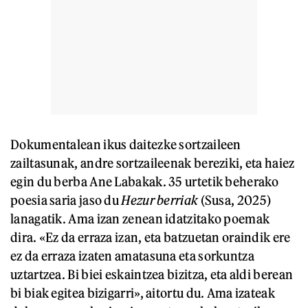
Dokumentalean ikus daitezke sortzaileen
zailtasunak, andre sortzaileenak bereziki, eta haiez
egin du berba Ane Labakak. 35 urtetik beherako
poesia saria jaso du
Hezur berriak
(Susa, 2025)
lanagatik. Ama izan zenean idatzitako poemak
dira. «Ez da erraza izan, eta batzuetan oraindik ere
ez da erraza izaten amatasuna eta sorkuntza
uztartzea. Bi biei eskaintzea bizitza, eta aldi berean
bi biak egitea bizigarri», aitortu du. Ama izateak