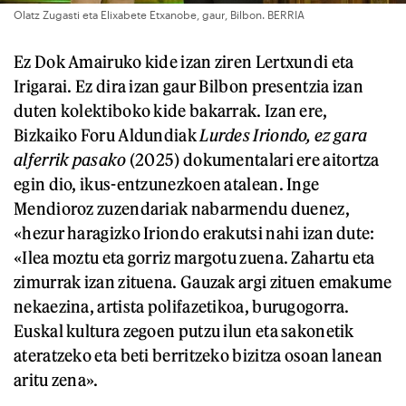
Olatz Zugasti eta Elixabete Etxanobe, gaur, Bilbon. BERRIA
Ez Dok Amairuko kide izan ziren Lertxundi eta
Irigarai. Ez dira izan gaur Bilbon presentzia izan
duten kolektiboko kide bakarrak. Izan ere,
Bizkaiko Foru Aldundiak
Lurdes Iriondo, ez gara
alferrik pasako
(2025) dokumentalari ere aitortza
egin dio, ikus-entzunezkoen atalean. Inge
Mendioroz zuzendariak nabarmendu duenez,
«hezur haragizko Iriondo erakutsi nahi izan dute:
«Ilea moztu eta gorriz margotu zuena. Zahartu eta
zimurrak izan zituena. Gauzak argi zituen emakume
nekaezina, artista polifazetikoa, burugogorra.
Euskal kultura zegoen putzu ilun eta sakonetik
ateratzeko eta beti berritzeko bizitza osoan lanean
aritu zena».