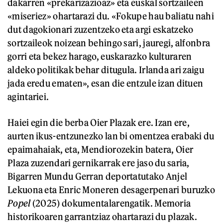
dakarren «prekarizazioaz» eta euskal sortzaileen
«miseriez» ohartarazi du. «Fokupe hau baliatu nahi
dut dagokionari zuzentzeko eta argi eskatzeko
sortzaileok noizean behingo sari, jauregi, alfonbra
gorri eta bekez harago, euskarazko kulturaren
aldeko politikak behar ditugula. Irlanda ari zaigu
jada eredu ematen», esan die entzule izan dituen
agintariei.
Haiei egin die berba Oier Plazak ere. Izan ere,
aurten ikus-entzunezko lan bi omentzea erabaki du
epaimahaiak, eta, Mendiorozekin batera, Oier
Plaza zuzendari gernikarrak ere jaso du saria,
Bigarren Mundu Gerran deportatutako Anjel
Lekuona eta Enric Moneren desagerpenari buruzko
Popel
(2025) dokumentalarengatik. Memoria
historikoaren garrantziaz ohartarazi du plazak.