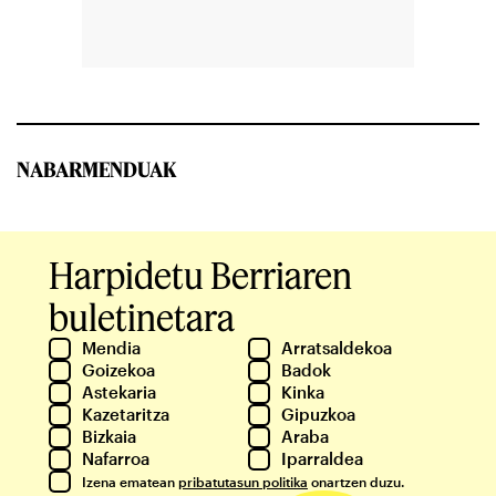
NABARMENDUAK
Harpidetu Berriaren
buletinetara
Mendia
Arratsaldekoa
Goizekoa
Badok
Astekaria
Kinka
Kazetaritza
Gipuzkoa
Bizkaia
Araba
Nafarroa
Iparraldea
Izena ematean
pribatutasun politika
onartzen duzu.