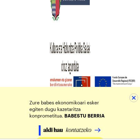
Zure babes ekonomikoari esker
egiten dugu kazetaritza
konprometitua.
BABESTU
BERRIA