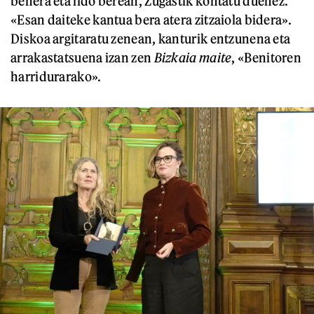
behera eta ildo berean, Zugastik kontatu duenez.
«Esan daiteke kantua bera atera zitzaiola bidera».
Diskoa argitaratu zenean, kanturik entzunena eta
arrakastatsuena izan zen
Bizkaia maite
, «Benitoren
harridurarako».