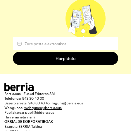
Berria.eus - Euskal Editorea SM
Telefonoa: 943 30 40 30
Bezero arreta: 943 30 43 45 | laguna@berria.eus
Webgunea:
webgunea@berria.eus
Publizitatea:
publi@bidera.eus
Harremanetan jarri
ORRIALDE KORPORATIBOAK
Ezagutu BERRIA Taldea