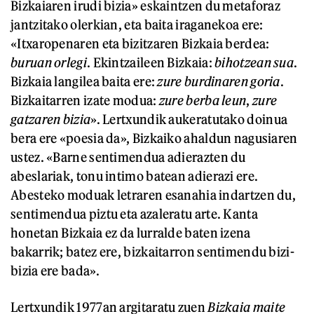
Bizkaiaren irudi bizia» eskaintzen du metaforaz
jantzitako olerkian, eta baita iraganekoa ere:
«Itxaropenaren eta bizitzaren Bizkaia berdea:
buruan orlegi
. Ekintzaileen Bizkaia:
bihotzean sua
.
Bizkaia langilea baita ere:
zure burdinaren goria
.
Bizkaitarren izate modua:
zure berba leun
,
zure
gatzaren bizia
». Lertxundik aukeratutako doinua
bera ere «poesia da», Bizkaiko ahaldun nagusiaren
ustez. «Barne sentimendua adierazten du
abeslariak, tonu intimo batean adierazi ere.
Abesteko moduak letraren esanahia indartzen du,
sentimendua piztu eta azaleratu arte. Kanta
honetan Bizkaia ez da lurralde baten izena
bakarrik; batez ere, bizkaitarron sentimendu bizi-
bizia ere bada».
Lertxundik 1977an argitaratu zuen
Bizkaia maite