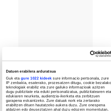
Datuen erabilera arduratsua
Guk eta
gure 1022 kideek
sure informacio pertsonala, zure
IP zenbakia, esaterako, prozesatzen ditugu, cookie bezalak
teknologiak erabiliz eta zure gailuko informazioak azitzen
dugu publizitate eta eduki pertsonalizatua, publizitatearen eta
edukiaren neurketa, audientzia-ikerketa eta zerbitzuen
garapena eskaintzeko. Zure datuak nork eta zertarako
erabiltzen dituen hautatzeko aukera duzu. Zure onespena
aldatzen edo deuseztatzen ahal duzu edozein momentutan,