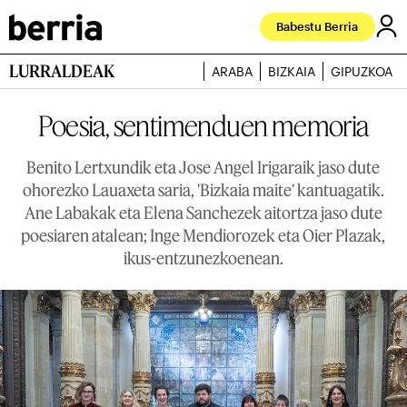
Babestu Berria
LURRALDEAK
ARABA
BIZKAIA
GIPUZKOA
Poesia, sentimenduen memoria
Benito Lertxundik eta Jose Angel Irigaraik jaso dute
ohorezko Lauaxeta saria, 'Bizkaia maite' kantuagatik.
Ane Labakak eta Elena Sanchezek aitortza jaso dute
poesiaren atalean; Inge Mendiorozek eta Oier Plazak,
ikus-entzunezkoenean.