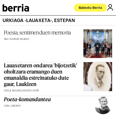
Babestu Berria
URKIAGA -LAUAXETA-, ESTEPAN
Poesia, sentimenduen memoria
IBAI MARURI BILBAO
Lauaxetaren ondarea 'bijotzetik'
oholtzara eramango duen
emanaldia estreinatuko dute
gaur, Laukizen
ODILE BOURGUIGNON GOÑI
Poeta-komandantea
CIRA CRESPO