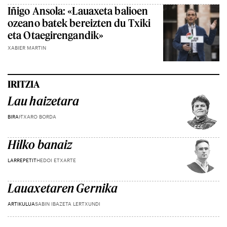
Iñigo Ansola: «Lauaxeta balioen
ozeano batek bereizten du Txiki
eta Otaegirengandik»
XABIER MARTIN
IRITZIA
Lau haizetara
BIRA
ITXARO BORDA
Hilko banaiz
LARREPETIT
HEDOI ETXARTE
Lauaxetaren Gernika
ARTIKULUA
SABIN IBAZETA LERTXUNDI