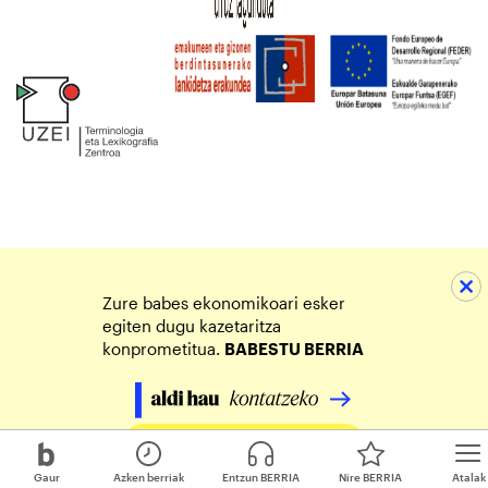
Zure babes ekonomikoari esker
egiten dugu kazetaritza
konprometitua.
BABESTU BERRIA
Egin zure ekarpena
Gaur
Azken berriak
Entzun BERRIA
Nire BERRIA
Atalak