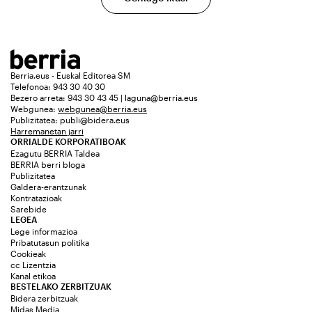
Berria.eus - Euskal Editorea SM
Telefonoa: 943 30 40 30
Bezero arreta: 943 30 43 45 | laguna@berria.eus
Webgunea:
webgunea@berria.eus
Publizitatea:
publi@bidera.eus
Harremanetan jarri
ORRIALDE KORPORATIBOAK
Ezagutu BERRIA Taldea
BERRIA berri bloga
Publizitatea
Galdera-erantzunak
Kontratazioak
Sarebide
LEGEA
Lege informazioa
Pribatutasun politika
Cookieak
cc Lizentzia
Kanal etikoa
BESTELAKO ZERBITZUAK
Bidera zerbitzuak
Midas Media