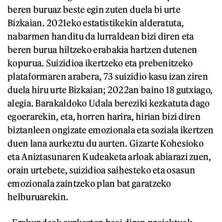
beren buruaz beste egin zuten duela bi urte
Bizkaian. 2021eko estatistikekin alderatuta,
nabarmen handitu da lurraldean bizi diren eta
beren burua hiltzeko erabakia hartzen dutenen
kopurua. Suizidioa ikertzeko eta prebenitzeko
plataformaren arabera, 73 suizidio kasu izan ziren
duela hiru urte Bizkaian; 2022an baino 18 gutxiago,
alegia. Barakaldoko Udala bereziki kezkatuta dago
egoerarekin, eta, horren harira, hirian bizi diren
biztanleen ongizate emozionala eta soziala ikertzen
duen lana aurkeztu du aurten. Gizarte Kohesioko
eta Aniztasunaren Kudeaketa arloak abiarazi zuen,
orain urtebete, suizidioa saihesteko eta osasun
emozionala zaintzeko plan bat garatzeko
helburuarekin.