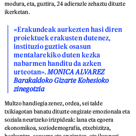
modura, eta, guztira, 24 adierazle zehaztu dituzte
ikerketan.
«Erakundeak aurkezten hasi diren
proiektuek erakusten dutenez,
instituzio guztiek osasun
mentalarekiko duten kezka
nabarmen handitu da azken
urteotan».
MONICA ALVAREZ
Barakaldoko Gizarte Kohesioko
zinegotzia
Multzo handiegia zenez, ordea, sei talde
txikiagotan banatu dituzte ongizate emozionala eta
soziala neurtzeko irizpideak: lana eta egoera
ekonomikoa, soziodemografia, etxebizitza,