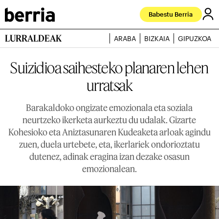
Babestu Berria
LURRALDEAK
ARABA
BIZKAIA
GIPUZKOA
Suizidioa saihesteko planaren lehen
urratsak
Barakaldoko ongizate emozionala eta soziala
neurtzeko ikerketa aurkeztu du udalak. Gizarte
Kohesioko eta Aniztasunaren Kudeaketa arloak agindu
zuen, duela urtebete, eta, ikerlariek ondorioztatu
dutenez, adinak eragina izan dezake osasun
emozionalean.