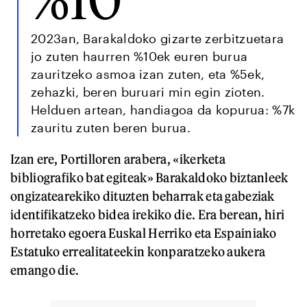
2023an, Barakaldoko gizarte zerbitzuetara
jo zuten haurren %10ek euren burua
zauritzeko asmoa izan zuten, eta %5ek,
zehazki, beren buruari min egin zioten.
Helduen artean, handiagoa da kopurua: %7k
zauritu zuten beren burua.
Izan ere, Portilloren arabera, «ikerketa
bibliografiko bat egiteak» Barakaldoko biztanleek
ongizatearekiko dituzten beharrak eta gabeziak
identifikatzeko bidea irekiko die. Era berean, hiri
horretako egoera Euskal Herriko eta Espainiako
Estatuko errealitateekin konparatzeko aukera
emango die.