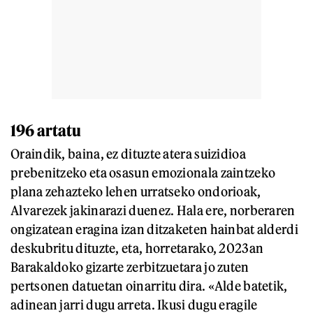
196 artatu
Oraindik, baina, ez dituzte atera suizidioa
prebenitzeko eta osasun emozionala zaintzeko
plana zehazteko lehen urratseko ondorioak,
Alvarezek jakinarazi duenez. Hala ere, norberaren
ongizatean eragina izan ditzaketen hainbat alderdi
deskubritu dituzte, eta, horretarako, 2023an
Barakaldoko gizarte zerbitzuetara jo zuten
pertsonen datuetan oinarritu dira. «Alde batetik,
adinean jarri dugu arreta. Ikusi dugu eragile