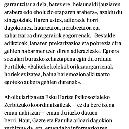
garrantzitsua dela, batez ere, belaunaldi jauziaren
arabera edo eboluzio etaparen arabera», azaldu du
zinegotziak. Haren ustez, adierazle horri
dagokionez, haurtzaroa, nerabezaroa eta
zahartzaroa dira garairik gogorrenak. «Bestalde,
adikzioak, lanaren prekarizazioa eta pobrezia dira
gehien nabarmentzen diren adierazleak». Egoera
sozialari buruzko zehaztapena egin du orduan
Portillok: «Baliteke kolektiborik zaurgarrienak
horiek ez izatea, baina bai emozionalki txarto
egoteko aukera gehien dutenak».
Aholkularitza eta Esku Hartze Psikosozialeko
Zerbitzuko koordinatzaileak —ez du bere izena
eman nahi izan— eman du iazko datuen
berri. Haur, Gazte eta Familia arloari dagokion
zerbitzua da, eta, emandako informazioaren