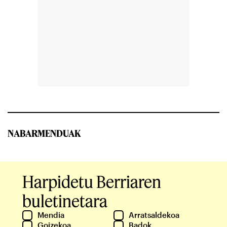
NABARMENDUAK
Harpidetu Berriaren
buletinetara
Mendia
Arratsaldekoa
Goizekoa
Badok