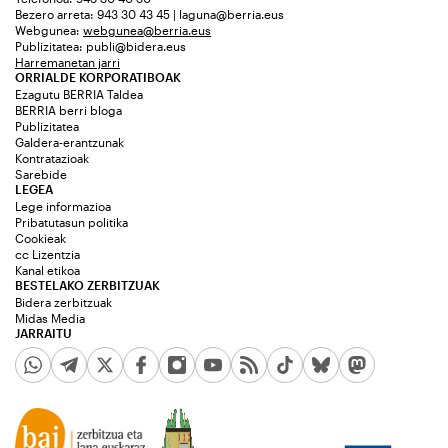
Bezero arreta: 943 30 43 45 | laguna@berria.eus
Webgunea:
webgunea@berria.eus
Publizitatea:
publi@bidera.eus
Harremanetan jarri
ORRIALDE KORPORATIBOAK
Ezagutu BERRIA Taldea
BERRIA berri bloga
Publizitatea
Galdera-erantzunak
Kontratazioak
Sarebide
LEGEA
Lege informazioa
Pribatutasun politika
Cookieak
cc Lizentzia
Kanal etikoa
BESTELAKO ZERBITZUAK
Bidera zerbitzuak
Midas Media
JARRAITU