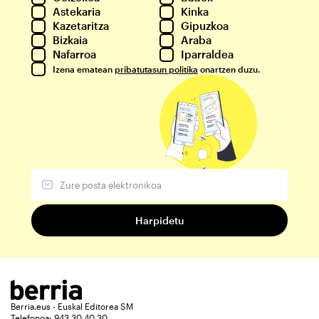
Astekaria
Kinka
Kazetaritza
Gipuzkoa
Bizkaia
Araba
Nafarroa
Iparraldea
Izena ematean
pribatutasun politika
onartzen duzu.
Berria.eus - Euskal Editorea SM
Telefonoa: 943 30 40 30