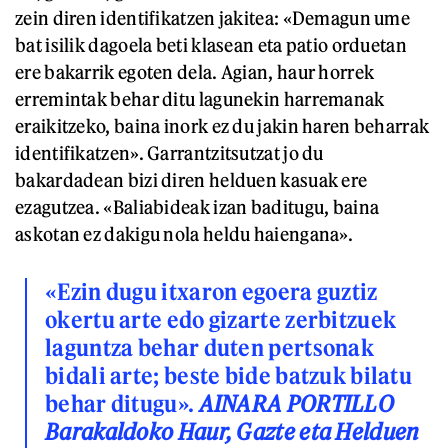
zein diren identifikatzen jakitea: «Demagun ume
bat isilik dagoela beti klasean eta patio orduetan
ere bakarrik egoten dela. Agian, haur horrek
erremintak behar ditu lagunekin harremanak
eraikitzeko, baina inork ez du jakin haren beharrak
identifikatzen». Garrantzitsutzat jo du
bakardadean bizi diren helduen kasuak ere
ezagutzea. «Baliabideak izan baditugu, baina
askotan ez dakigu nola heldu haiengana».
«Ezin dugu itxaron egoera guztiz
okertu arte edo gizarte zerbitzuek
laguntza behar duten pertsonak
bidali arte; beste bide batzuk bilatu
behar ditugu».
AINARA PORTILLO
Barakaldoko Haur, Gazte eta Helduen