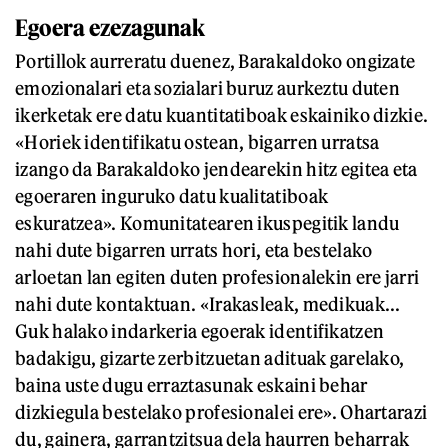
Egoera ezezagunak
Portillok aurreratu duenez, Barakaldoko ongizate
emozionalari eta sozialari buruz aurkeztu duten
ikerketak ere datu kuantitatiboak eskainiko dizkie.
«Horiek identifikatu ostean, bigarren urratsa
izango da Barakaldoko jendearekin hitz egitea eta
egoeraren inguruko datu kualitatiboak
eskuratzea». Komunitatearen ikuspegitik landu
nahi dute bigarren urrats hori, eta bestelako
arloetan lan egiten duten profesionalekin ere jarri
nahi dute kontaktuan. «Irakasleak, medikuak...
Guk halako indarkeria egoerak identifikatzen
badakigu, gizarte zerbitzuetan adituak garelako,
baina uste dugu erraztasunak eskaini behar
dizkiegula bestelako profesionalei ere». Ohartarazi
du, gainera, garrantzitsua dela haurren beharrak