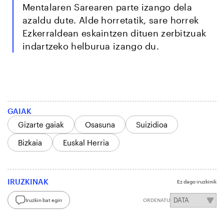
Mentalaren Sarearen parte izango dela
azaldu dute. Alde horretatik, sare horrek
Ezkerraldean eskaintzen dituen zerbitzuak
indartzeko helburua izango du.
GAIAK
Gizarte gaiak
Osasuna
Suizidioa
Bizkaia
Euskal Herria
IRUZKINAK
Ez dago iruzkinik
Iruzkin bat egin
ORDENATU