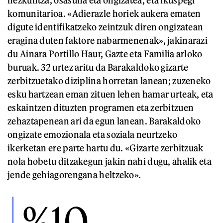
hezkuntza, osasuna eta ongizatea, eta ikuspegi
komunitarioa. «Adierazle horiek aukera ematen
digute identifikatzeko zeintzuk diren ongizatean
eragina duten faktore nabarmenenak», jakinarazi
du Ainara Portillo Haur, Gazte eta Familia arloko
buruak. 32 urtez aritu da Barakaldoko gizarte
zerbitzuetako diziplina horretan lanean; zuzeneko
esku hartzean eman zituen lehen hamar urteak, eta
eskaintzen dituzten programen eta zerbitzuen
zehaztapenean ari da egun lanean. Barakaldoko
ongizate emozionala eta soziala neurtzeko
ikerketan ere parte hartu du. «Gizarte zerbitzuak
nola hobetu ditzakegun jakin nahi dugu, ahalik eta
jende gehiagorengana heltzeko».
%10