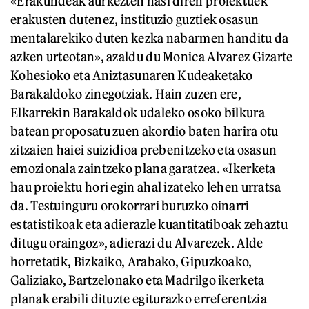
«Erakundeak aurkezten hasi diren proiektuek
erakusten dutenez, instituzio guztiek osasun
mentalarekiko duten kezka nabarmen handitu da
azken urteotan», azaldu du Monica Alvarez Gizarte
Kohesioko eta Aniztasunaren Kudeaketako
Barakaldoko zinegotziak. Hain zuzen ere,
Elkarrekin Barakaldok udaleko osoko bilkura
batean proposatu zuen akordio baten harira otu
zitzaien haiei suizidioa prebenitzeko eta osasun
emozionala zaintzeko plana garatzea. «Ikerketa
hau proiektu hori egin ahal izateko lehen urratsa
da. Testuinguru orokorrari buruzko oinarri
estatistikoak eta adierazle kuantitatiboak zehaztu
ditugu oraingoz», adierazi du Alvarezek. Alde
horretatik, Bizkaiko, Arabako, Gipuzkoako,
Galiziako, Bartzelonako eta Madrilgo ikerketa
planak erabili dituzte egiturazko erreferentzia