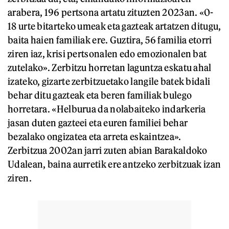
arabera, 196 pertsona artatu zituzten 2023an. «0-
18 urte bitarteko umeak eta gazteak artatzen ditugu,
baita haien familiak ere. Guztira, 56 familia etorri
ziren iaz, krisi pertsonalen edo emozionalen bat
zutelako». Zerbitzu horretan laguntza eskatu ahal
izateko, gizarte zerbitzuetako langile batek bidali
behar ditu gazteak eta beren familiak bulego
horretara. «Helburua da nolabaiteko indarkeria
jasan duten gazteei eta euren familiei behar
bezalako ongizatea eta arreta eskaintzea».
Zerbitzua 2002an jarri zuten abian Barakaldoko
Udalean, baina aurretik ere antzeko zerbitzuak izan
ziren.