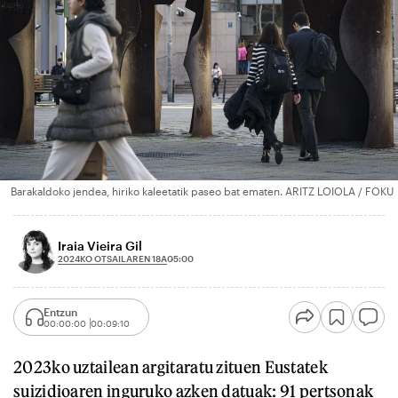
Barakaldoko jendea, hiriko kaleetatik paseo bat ematen. ARITZ LOIOLA / FOKU
Iraia Vieira Gil
2024KO OTSAILAREN 18A
05:00
Entzun
00:00:00
00:09:10
2023ko uztailean argitaratu zituen Eustatek
suizidioaren inguruko azken datuak: 91 pertsonak