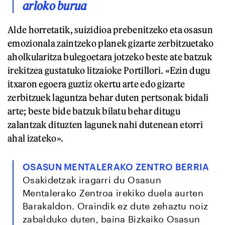
arloko burua
Alde horretatik, suizidioa prebenitzeko eta osasun
emozionala zaintzeko planek gizarte zerbitzuetako
aholkularitza bulegoetara jotzeko beste ate batzuk
irekitzea gustatuko litzaioke Portillori. «Ezin dugu
itxaron egoera guztiz okertu arte edo gizarte
zerbitzuek laguntza behar duten pertsonak bidali
arte; beste bide batzuk bilatu behar ditugu
zalantzak dituzten lagunek nahi dutenean etorri
ahal izateko».
OSASUN MENTALERAKO ZENTRO BERRIA
Osakidetzak iragarri du Osasun
Mentalerako Zentroa irekiko duela aurten
Barakaldon. Oraindik ez dute zehaztu noiz
zabalduko duten, baina Bizkaiko Osasun