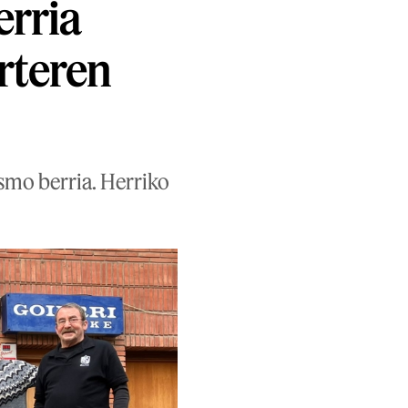
erria
rteren
smo berria. Herriko