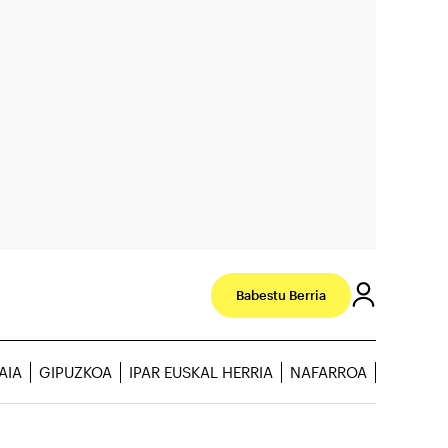
Babestu Berria
AIA
GIPUZKOA
IPAR EUSKAL HERRIA
NAFARROA