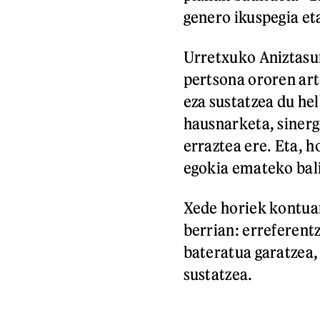
genero ikuspegia e
Urretxuko Aniztasun
pertsona ororen art
eza sustatzea du he
hausnarketa, sinerg
erraztea ere. Eta, 
egokia emateko bali
Xede horiek kontuan
berrian: erreferentz
bateratua garatzea, 
sustatzea.