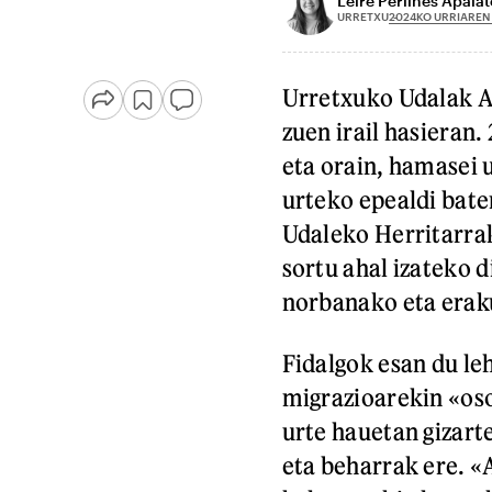
Leire Perlines Apalat
2024KO URRIAREN 
URRETXU
Urretxuko Udalak An
zuen irail hasieran
eta orain, hamasei u
urteko epealdi bate
Udaleko Herritarrak
sortu ahal izateko d
norbanako eta erak
Fidalgok esan du le
migrazioarekin «oso
urte hauetan gizarte
eta beharrak ere. «