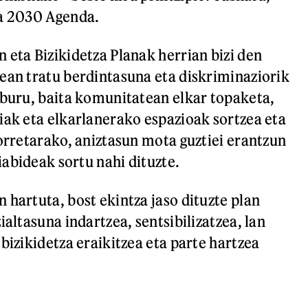
ta 2030 Agenda.
 eta Bizikidetza Planak herrian bizi den
ean tratu berdintasuna eta diskriminaziorik
lburu, baita komunitatean elkar topaketa,
iak eta elkarlanerako espazioak sortzea eta
horretarako, aniztasun mota guztiei erantzun
abideak sortu nahi dituzte.
 hartuta, bost ekintza jaso dituzte plan
ialtasuna indartzea, sentsibilizatzea, lan
bizikidetza eraikitzea eta parte hartzea