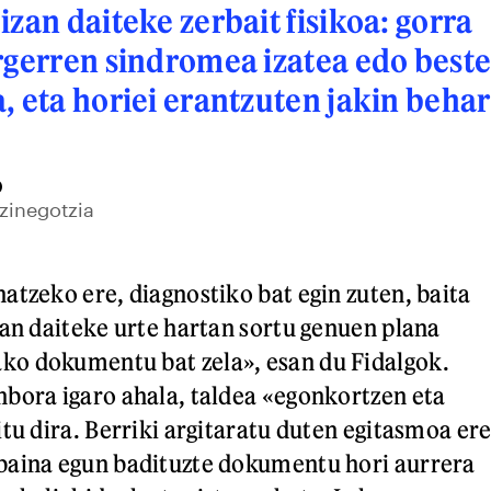
izan daiteke zerbait fisikoa: gorra
rgerren sindromea izatea edo best
, eta horiei erantzuten jakin behar
O
zinegotzia
atzeko ere, diagnostiko bat egin zuten, baita
san daiteke urte hartan sortu genuen plana
o dokumentu bat zela», esan du Fidalgok.
bora igaro ahala, taldea «egonkortzen eta
tu dira. Berriki argitaratu duten egitasmoa er
baina egun badituzte dokumentu hori aurrera