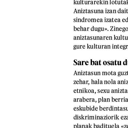
kulturarekin lotuta
Aniztasuna izan dait
sindromea izatea ed
behar dugu». Zinego
aniztasunaren kultu
gure kulturan integ
Sare bat osatu 
Aniztasun mota guzt
zehar, hala nola ani
etnikoa, sexu anizt
arabera, plan berria
eskubide berdintasu
diskriminaziorik ez
planak badituela «z