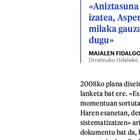
«Aniztasuna 
izatea, Aspe
milaka gauza
dugu»
MAIALEN FIDALG
Urretxuko Udaleko 
2008ko plana disein
lanketa bat ere. «E
momentuan sortutak
Haren esanetan, den
sistematizatzen» ari
dokumentu bat da, 