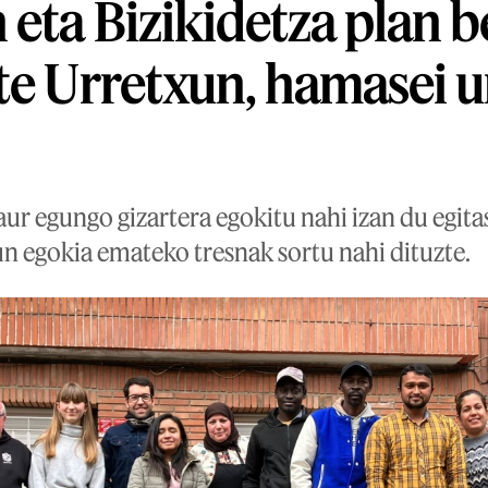
 eta Bizikidetza plan b
te Urretxun, hamasei u
ur egungo gizartera egokitu nahi izan du egita
un egokia emateko tresnak sortu nahi dituzte.