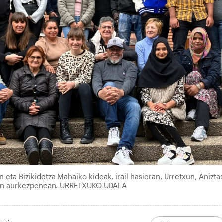
 eta Bizikidetza Mahaiko kideak, irail hasieran, Urretxun, Anizt
iaren aurkezpenean. URRETXUKO UDALA