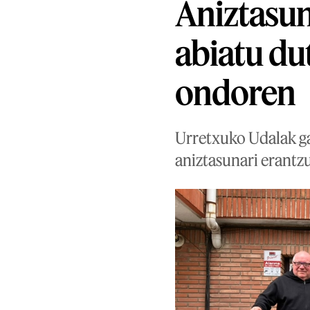
Aniztasun
abiatu du
ondoren
Urretxuko Udalak ga
aniztasunari erantz