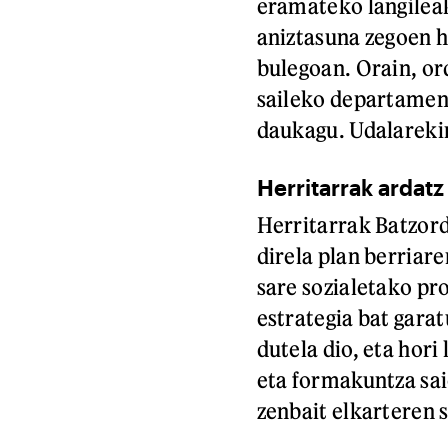
eramateko langileak
aniztasuna zegoen h
bulegoan. Orain, ord
saileko departamen
daukagu. Udalarekin
Herritarrak ardatz
Herritarrak Batzord
direla plan berriare
sare sozialetako pr
estrategia bat gara
dutela dio, eta hori
eta formakuntza sai
zenbait elkarteren s