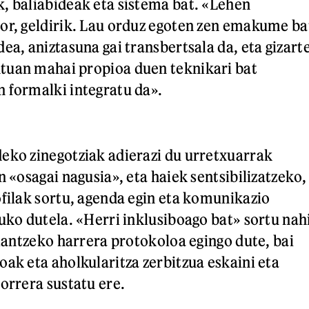
, baliabideak eta sistema bat. «Lehen
or, geldirik. Lau orduz egoten zen emakume ba
ea, aniztasuna gai transbertsala da, eta gizart
tuan mahai propioa duen teknikari bat
 formalki integratu da».
eko zinegotziak adierazi du urretxuarrak
n «osagai nagusia», eta haiek sentsibilizatzeko,
ofilak sortu, agenda egin eta komunikazio
tuko dutela. «Herri inklusiboago bat» sortu nah
 lantzeko harrera protokoloa egingo dute, bai
oak eta aholkularitza zerbitzua eskaini eta
orrera sustatu ere.