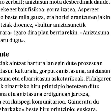
ko zerbait; aniztasun mota desberdinak daude.
eke zerbait fisikoa: gorra izatea, Asperger
o beste mila gauza, eta horiei erantzuten jakin
tziak dioenez, «kultur aniztasunetik
rara» igaro dira plan berriarekin. «Aniztasuna
ratu dugu».
dute
iak aintzat hartuta lan egin dute prozesuan
ztasun kulturala, gorputz aniztasuna, aniztasun
asuna eta elbarritasun askotarikoak. Fidalgore
k oinarrizko hiru printzipio betetzen ditu:
na eta aniztasuna erdigunean jartzea,
a eta ikuspegi komunitarioa. Gaineratu du
eharkako» beste hiru printzipio: euskara,