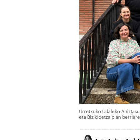
Urretxuko Udaleko Aniztasun
eta Bizikidetza plan berr