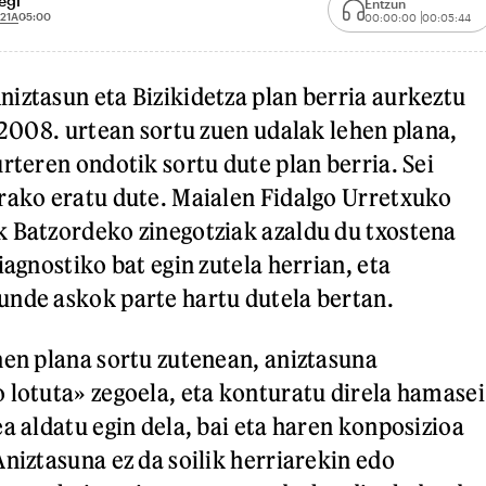
egi
Entzun
21A
05:00
00:00:00
00:05:44
iztasun eta Bizikidetza plan berria aurkeztu
. 2008. urtean sortu zuen udalak lehen plana,
rteren ondotik sortu dute plan berria. Sei
rako eratu dute. Maialen Fidalgo Urretxuko
 Batzordeko zinegotziak azaldu du txostena
iagnostiko bat egin zutela herrian, eta
unde askok parte hartu dutela bertan.
hen plana sortu zutenean, aniztasuna
 lotuta» zegoela, eta konturatu direla hamasei
a aldatu egin dela, bai eta haren konposizioa
Aniztasuna ez da soilik herriarekin edo