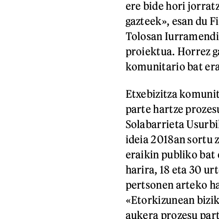
ere bide hori jorrat
gazteek», esan du F
Tolosan Iurramendi 
proiektua. Horrez g
komunitario bat era
Etxebizitza komunit
parte hartze prozes
Solabarrieta Usurbi
ideia 2018an sortu 
eraikin publiko bat
harira, 18 eta 30 ur
pertsonen arteko h
«Etorkizunean bizik
aukera prozesu part