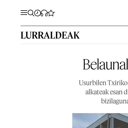
LURRALDEAK
Belaunal
Usurbilen Txiriko
alkateak esan 
bizilagun