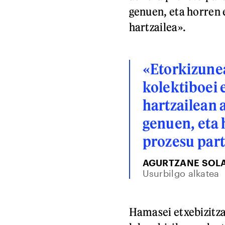
genuen, eta horren 
hartzailea».
«Etorkizunea
kolektiboei
hartzailean 
genuen, eta 
prozesu part
AGURTZANE SOL
Usurbilgo alkatea
Hamasei etxebizitza