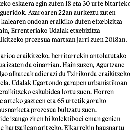
zeko eskaera egin zuten 18 eta 30 urte bitartek
igueridok. Azaroaren 22an aurkeztu zuten
kalearen ondoan eraikiko duten etxebizitza
ain, Errenteriako Udalak etxebizitza
ikitzeko prozesua martxan jarri zuen 2018an.
arioa eraikitzeko, herritarrekin antolatutako
ua izaten da oinarrian. Hain zuzen, Agurtzane
lgo alkateak adierazi du Txirikorda eraikitzek
zela. Udalak Ugartondo garapen urbanistikoan
 eraikitzeko eskubidea lortu zuen. Horren
te arteko gazteen eta 65 urtetik gorako
ausnarketa prozesua bultzatu zuen.
ide izango ziren bi kolektiboei eman genien
e hartzailean aritzeko. Elkarrekin hausnartu