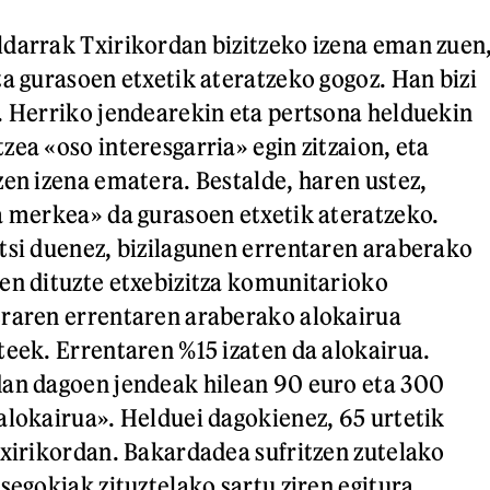
darrak Txirikordan bizitzeko izena eman zuen
ta gurasoen etxetik ateratzeko gogoz. Han bizi
. Herriko jendearekin eta pertsona helduekin
zea «oso interesgarria» egin zitzaion, eta
zen izena ematera. Bestalde, haren ustez,
a merkea» da gurasoen etxetik ateratzeko.
tsi duenez, bizilagunen errentaren araberako
en dituzte etxebizitza komunitarioko
eraren errentaren araberako alokairua
teek. Errentaren %15 izaten da alokairua.
dan dagoen jendeak hilean 90 euro eta 300
alokairua». Helduei dagokienez, 65 urtetik
Txirikordan. Bakardadea sufritzen zutelako
segokiak zituztelako sartu ziren egitura