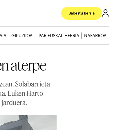
Babestu Berria
AIA
GIPUZKOA
IPAR EUSKAL HERRIA
NAFARROA
en aterpe
zean. Solabarrieta
ua. Luken Harto
 jarduera.