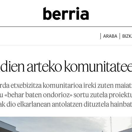
ARABA
BIZK
dien arteko komunitate
rda etxebizitza komunitarioa ireki zuten maiat
du «behar baten ondorioz» sortu zutela proiekt
ak dio elkarlanean antolatzen dituztela hainbat