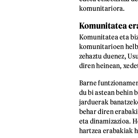
komunitariora.
Komunitatea era
Komunitatea eta biz
komunitarioen helb
zehaztu duenez, Usu
diren heinean, xedet
Barne funtzionamen
du bi astean behin 
jarduerak banatzeko
behar diren erabaki
eta dinamizazioa. H
hartzea erabakiak 