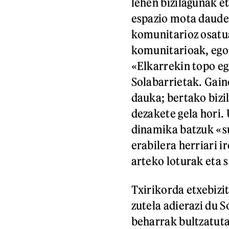
lehen bizilagunak et
espazio mota daude:
komunitarioz osatua
komunitarioak, ego
«Elkarrekin topo egi
Solabarrietak. Gain
dauka; bertako bizil
dezakete gela hori.
dinamika batzuk «su
erabilera herriari i
arteko loturak eta 
Txirikorda etxebizi
zutela adierazi du 
beharrak bultzatut