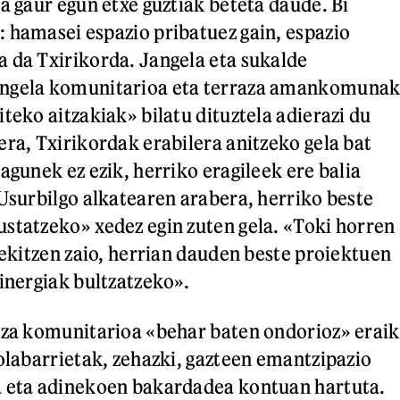
a gaur egun etxe guztiak beteta daude. Bi
 hamasei espazio pribatuez gain, espazio
 da Txirikorda. Jangela eta sukalde
ngela komunitarioa eta terraza amankomunak
teko aitzakiak» bilatu dituztela adierazi du
era, Txirikordak erabilera anitzeko gela bat
agunek ez ezik, herriko eragileek ere balia
 Usurbilgo alkatearen arabera, herriko beste
statzeko» xedez egin zuten gela. «Toki horren
rekitzen zaio, herrian dauden beste proiektuen
sinergiak bultzatzeko».
tza komunitarioa «behar baten ondorioz» eraik
Solabarrietak, zehazki, gazteen emantzipazio
a eta adinekoen bakardadea kontuan hartuta.