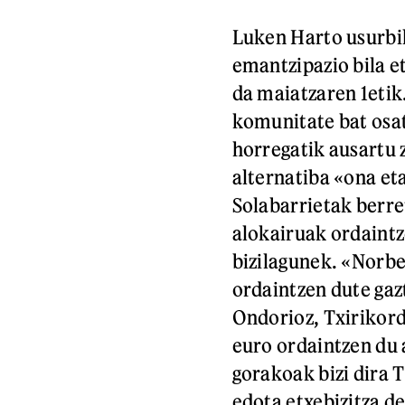
Luken Harto usurbil
emantzipazio bila e
da maiatzaren 1etik
komunitate bat osat
horregatik ausartu 
alternatiba «ona et
Solabarrietak berre
alokairuak ordaintz
bizilagunek. «Norb
ordaintzen dute gaz
Ondorioz, Txirikor
euro ordaintzen du 
gorakoak bizi dira 
edota etxebizitza de