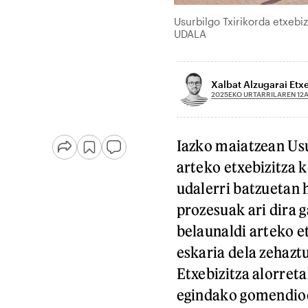
Usurbilgo Txirikorda etxeb
UDALA
Xalbat Alzugarai Etx
2025EKO URTARRILAREN 12
Iazko maiatzean Us
arteko etxebizitza 
udalerri batzuetan 
prozesuak ari dira 
belaunaldi arteko et
eskaria dela zehazt
Etxebizitza alorret
egindako gomendioe