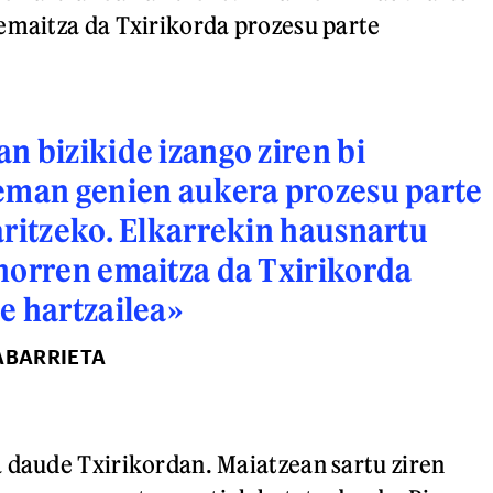
emaitza da Txirikorda prozesu parte
n bizikide izango ziren bi
 eman genien aukera prozesu parte
aritzeko. Elkarrekin hausnartu
horren emaitza da Txirikorda
e hartzailea»
ABARRIETA
 daude Txirikordan. Maiatzean sartu ziren