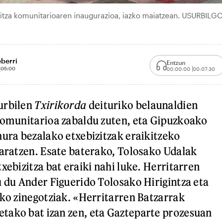
izitza komunitarioaren inaugurazioa, iazko maiatzean. USURBILG
eberri
Entzun
A
05:00
00:00:00
00:07:30
urbilen
Txirikorda
deituriko belaunaldien
komunitarioa zabaldu zuten, eta Gipuzkoako
hura bezalako etxebizitzak eraikitzeko
garatzen. Esate baterako, Tolosako Udalak
xebizitza bat eraiki nahi luke. Herritarren
u du Ander Figuerido Tolosako Hirigintza eta
ako zinegotziak. «Herritarren Batzarrak
tako bat izan zen, eta Gazteparte prozesuan