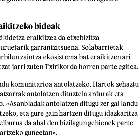
ikitzeko bideak
ikidetza eraikitzea da etxebizitza
uruetarik garrantzitsuena. Solabarrietak
rbilen zaintza ekosistema bat eraikitzen ari
zat jarri zuten Txirikorda horren parte egitea.
du komunitarioa antolatzeko, Hartok zehaztu
batzarrak antolatzen dituztela ardurak eta
. «Asanbladak antolatzen ditugu zer gai landu
tzeko, eta gure gain hartzen ditugu idazkaritza
elburua da ahal den bizilagun gehienek parte
hartzeko guneetan».