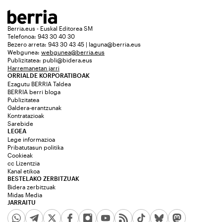
Berria.eus - Euskal Editorea SM
Telefonoa: 943 30 40 30
Bezero arreta: 943 30 43 45 | laguna@berria.eus
Webgunea:
webgunea@berria.eus
Publizitatea:
publi@bidera.eus
Harremanetan jarri
ORRIALDE KORPORATIBOAK
Ezagutu BERRIA Taldea
BERRIA berri bloga
Publizitatea
Galdera-erantzunak
Kontratazioak
Sarebide
LEGEA
Lege informazioa
Pribatutasun politika
Cookieak
cc Lizentzia
Kanal etikoa
BESTELAKO ZERBITZUAK
Bidera zerbitzuak
Midas Media
JARRAITU