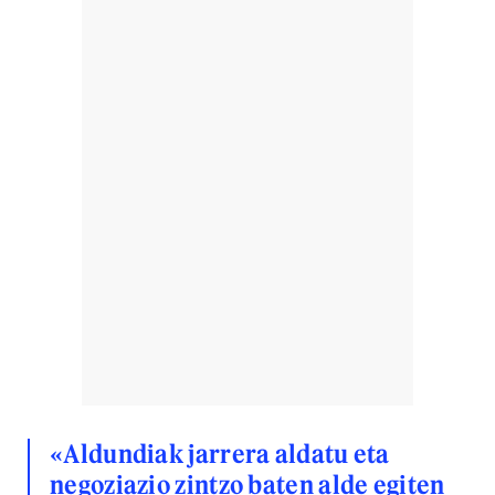
«Aldundiak jarrera aldatu eta
negoziazio zintzo baten alde egiten