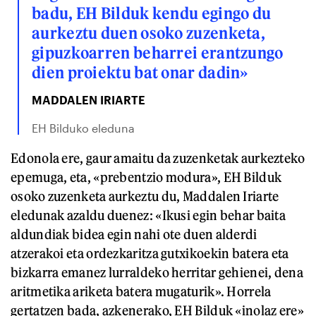
badu, EH Bilduk kendu egingo du
aurkeztu duen osoko zuzenketa,
gipuzkoarren beharrei erantzungo
dien proiektu bat onar dadin»
MADDALEN IRIARTE
EH Bilduko eleduna
Edonola ere, gaur amaitu da zuzenketak aurkezteko
epemuga, eta, «prebentzio modura», EH Bilduk
osoko zuzenketa aurkeztu du, Maddalen Iriarte
eledunak azaldu duenez: «Ikusi egin behar baita
aldundiak bidea egin nahi ote duen alderdi
atzerakoi eta ordezkaritza gutxikoekin batera eta
bizkarra emanez lurraldeko herritar gehienei, dena
aritmetika ariketa batera mugaturik». Horrela
gertatzen bada, azkenerako, EH Bilduk «inolaz ere»