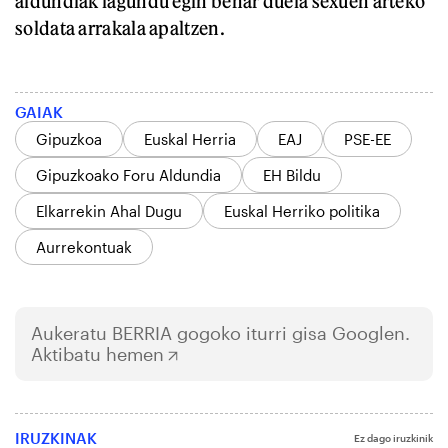
aldundiak lagundu egin behar duela sexuen arteko
soldata arrakala apaltzen.
GAIAK
Gipuzkoa
Euskal Herria
EAJ
PSE-EE
Gipuzkoako Foru Aldundia
EH Bildu
Elkarrekin Ahal Dugu
Euskal Herriko politika
Aurrekontuak
Aukeratu
BERRIA
gogoko iturri gisa Googlen.
Aktibatu hemen
IRUZKINAK
Ez dago iruzkinik