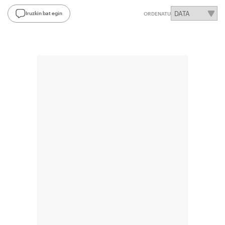
Iruzkin bat egin
ORDENATU