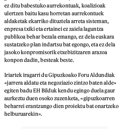
ez ditu babestuko aurrekontuak, koalizioak
ulertzen baitu kasu horretan aurrekontuek
aldaketak ekarriko dituztela arreta sisteman,
enpresa txiki eta ertainei ez zaiela laguntza
publikoa behar bezala emango, ez dela euskara
sustatzeko plan indartsu bat egongo, eta ez dela
jasoko konpromisorik etxebizitzaren arazoa
konpon dadin, besteak beste.
Iriartek iragarri du Gipuzkoako Foru Aldundiak
«jarrera aldatu eta negoziazio zintzo baten alde»
egiten badu EH Bilduk kendu egingo duela gaur
aurkeztu duen osoko zuzenketa, «gipuzkoarren
beharrei erantzungo dien proiektu bat onartzeko
helburuarekin».