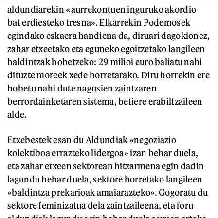
aldundiarekin «aurrekontuen inguruko akordio
bat erdiesteko tresna». Elkarrekin Podemosek
egindako eskaera handiena da, diruari dagokionez,
zahar etxeetako eta eguneko egoitzetako langileen
baldintzak hobetzeko: 29 milioi euro baliatu nahi
dituzte moreek xede horretarako. Diru horrekin ere
hobetu nahi dute nagusien zaintzaren
berrordainketaren sistema, betiere erabiltzaileen
alde.
Etxebestek esan du Aldundiak «negoziazio
kolektiboa errazteko lidergoa» izan behar duela,
eta zahar etxeen sektorean hitzarmena egin dadin
lagundu behar duela, sektore horretako langileen
«baldintza prekarioak amaiarazteko». Gogoratu du
sektore feminizatua dela zaintzaileena, eta foru