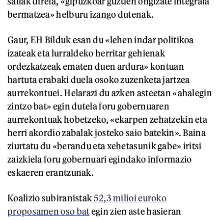
sailak direla, «gipuzkoar guztien ongizate integrala
bermatzea» helburu izango dutenak.
Gaur, EH Bilduk esan du «lehen indar politikoa
izateak eta lurraldeko herritar gehienak
ordezkatzeak ematen duen ardura» kontuan
hartuta erabaki duela osoko zuzenketa jartzea
aurrekontuei. Helarazi du azken asteetan «ahalegin
zintzo bat» egin dutela foru gobernuaren
aurrekontuak hobetzeko, «ekarpen zehatzekin eta
herri akordio zabalak josteko saio batekin». Baina
ziurtatu du «berandu eta xehetasunik gabe» iritsi
zaizkiela foru gobernuari egindako informazio
eskaeren erantzunak.
Koalizio subiranistak
52,3 milioi euroko
proposamen oso bat
egin zien aste hasieran