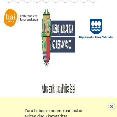
Zure babes ekonomikoari esker
egiten dugu kazetaritza