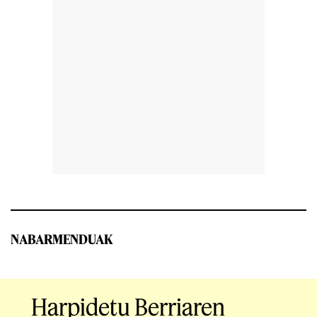
NABARMENDUAK
Harpidetu Berriaren