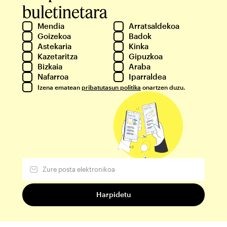
buletinetara
Mendia
Arratsaldekoa
Goizekoa
Badok
Astekaria
Kinka
Kazetaritza
Gipuzkoa
Bizkaia
Araba
Nafarroa
Iparraldea
Izena ematean
pribatutasun politika
onartzen duzu.