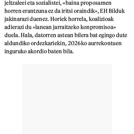
jeltzaleei eta sozialistei, «baina proposamen
horren erantzuna ez da iritsi oraindik», EH Bilduk
jakinarazi duenez. Horiek horrela, koalizioak
adierazi du «lanean jarraitzeko konpromisoa»
duela. Hala, datorren astean bilera bat egingo dute
aldundiko ordezkariekin, 2026ko aurrekontuen
inguruko akordio baten bila.