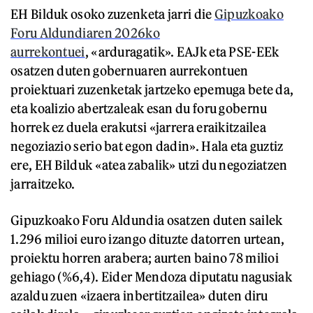
EH Bilduk osoko zuzenketa jarri die
Gipuzkoako
Foru Aldundiaren 2026ko
aurrekontuei
, «arduragatik». EAJk eta PSE-EEk
osatzen duten gobernuaren aurrekontuen
proiektuari zuzenketak jartzeko epemuga bete da,
eta koalizio abertzaleak esan du foru gobernu
horrek ez duela erakutsi «jarrera eraikitzailea
negoziazio serio bat egon dadin». Hala eta guztiz
ere, EH Bilduk «atea zabalik» utzi du negoziatzen
jarraitzeko.
Gipuzkoako Foru Aldundia osatzen duten sailek
1.296 milioi euro izango dituzte datorren urtean,
proiektu horren arabera; aurten baino 78 milioi
gehiago (%6,4). Eider Mendoza diputatu nagusiak
azaldu zuen «izaera inbertitzailea» duten diru