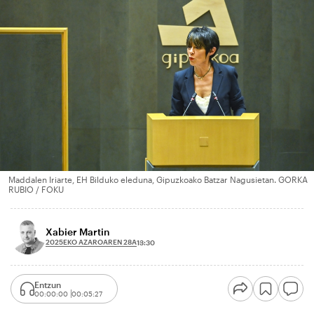
Maddalen Iriarte, EH Bilduko eleduna, Gipuzkoako Batzar Nagusietan. GORKA
RUBIO / FOKU
Xabier Martin
2025EKO AZAROAREN 28A
13:30
Entzun
00:00:00
00:05:27