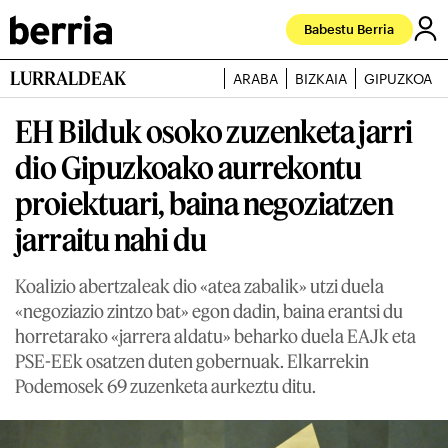
Babestu Berria
LURRALDEAK
ARABA
BIZKAIA
GIPUZKOA
EH Bilduk osoko zuzenketa jarri
dio Gipuzkoako aurrekontu
proiektuari, baina negoziatzen
jarraitu nahi du
Koalizio abertzaleak dio «atea zabalik» utzi duela
«negoziazio zintzo bat» egon dadin, baina erantsi du
horretarako «jarrera aldatu» beharko duela EAJk eta
PSE-EEk osatzen duten gobernuak. Elkarrekin
Podemosek 69 zuzenketa aurkeztu ditu.