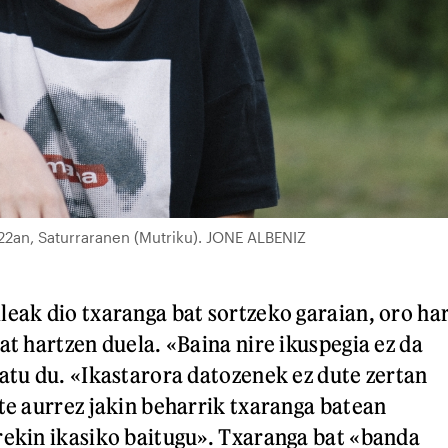
22an, Saturraranen (Mutriku). JONE ALBENIZ
leak dio txaranga bat sortzeko garaian, oro har
at hartzen duela. «Baina nire ikuspegia ez da
ratu du. «Ikastarora datozenek ez dute zertan
ute aurrez jakin beharrik txaranga batean
rekin ikasiko baitugu». Txaranga bat «banda