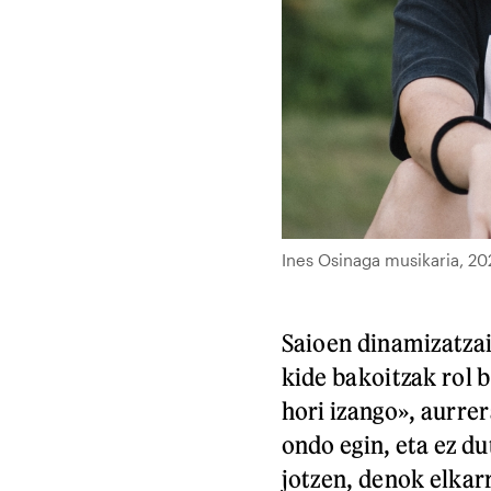
Ines Osinaga musikaria, 20
Saioen dinamizatzai
kide bakoitzak rol b
hori izango», aurre
ondo egin, eta ez d
jotzen, denok elkar