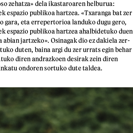
so zehatza» dela ikastaroaren helburua:
 espazio publikoa hartzea. «Txaranga bat zer
o gara, eta errepertorioa landuko dugu gero,
 espazio publikoa hartzea ahalbidetuko duen
 abian jartzeko». Osinagak dio ez dakiela zer-
tuko duten, baina argi du zer urrats egin behar
atuko diren andrazkoen desirak zein diren
 finkatu ondoren sortuko dute taldea.