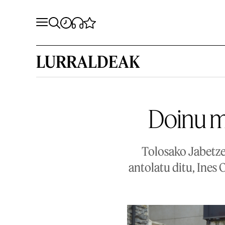
LURRALDEAK
Doinu m
Tolosako Jabetze
antolatu ditu, Ines 