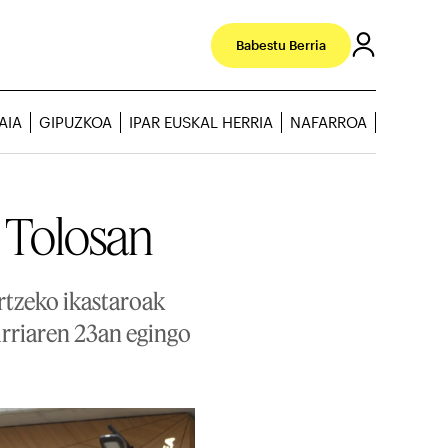
Babestu Berria
AIA
GIPUZKOA
IPAR EUSKAL HERRIA
NAFARROA
 Tolosan
rtzeko ikastaroak
 urriaren 23an egingo