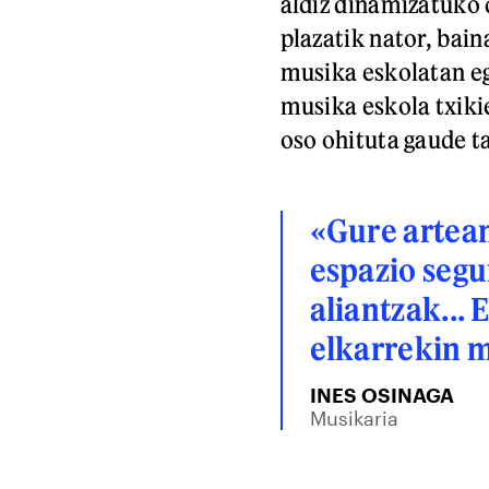
aldiz dinamizatuko 
plazatik nator, bain
musika eskolatan egi
musika eskola txiki
oso ohituta gaude t
«Gure artea
espazio segu
aliantzak...
elkarrekin m
INES OSINAGA
Musikaria