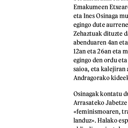
Emakumeen Etxearek
eta Ines Osinaga mu
egingo dute aurren
Zehaztuak dituzte d
abenduaren 4an eta 
12an eta 26an eta m
egingo den ordu eta
saioa, eta kalejira
Andragorako kideek,
Osinagak kontatu du
Arrasateko Jabetze 
«feminismoaren, tr
landuz». Halako es