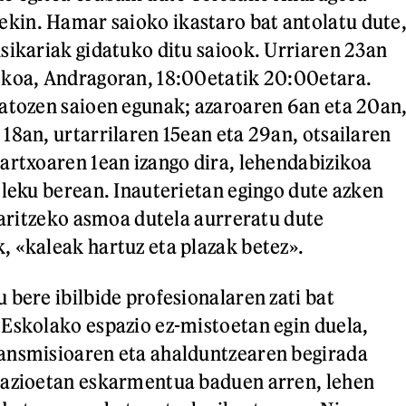
in. Hamar saioko ikastaro bat antolatu dute
sikariak gidatuko ditu saiook. Urriaren 23an
ekoa, Andragoran, 18:00etatik 20:00etara.
atozen saioen egunak; azaroaren 6an eta 20an
18an, urtarrilaren 15ean eta 29an, otsailaren
artxoaren 1ean izango dira, lehendabizikoa
 leku berean. Inauterietan egingo dute azken
n aritzeko asmoa dutela aurreratu dute
 «kaleak hartuz eta plazak betez».
 bere ibilbide profesionalaren zati bat
Eskolako espazio ez-mistoetan egin duela,
ansmisioaren eta ahalduntzearen begirada
pazioetan eskarmentua baduen arren, lehen