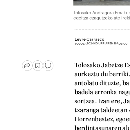
Tolosako Andragora Emakume
egoitza ezagutzeko ate ir
Leyre Carrasco
2024KO URRIAREN 18A
TOLOSA
05:00
Tolosako Jabetze E
aurkeztu du berriki
antolatu dituzte, b
badela erronka nag
sortzea. Izan ere, 
txaranga taldeetan
Horrenbestez, egoer
berdintasunaren al