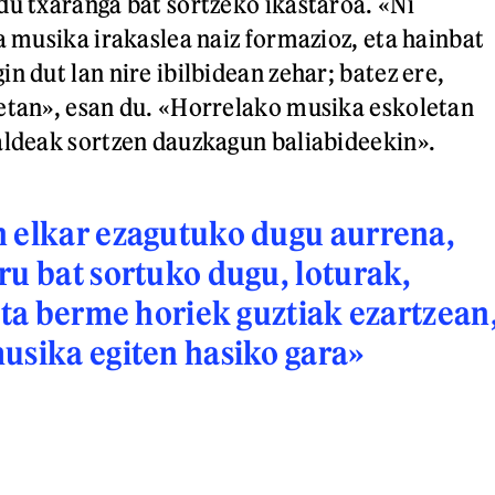
du txaranga bat sortzeko ikastaroa. «Ni
a musika irakaslea naiz formazioz, eta hainbat
n dut lan nire ibilbidean zehar; batez ere,
etan», esan du. «Horrelako musika eskoletan
aldeak sortzen dauzkagun baliabideekin».
n elkar ezagutuko dugu aurrena,
ru bat sortuko dugu, loturak,
 Eta berme horiek guztiak ezartzean
usika egiten hasiko gara»