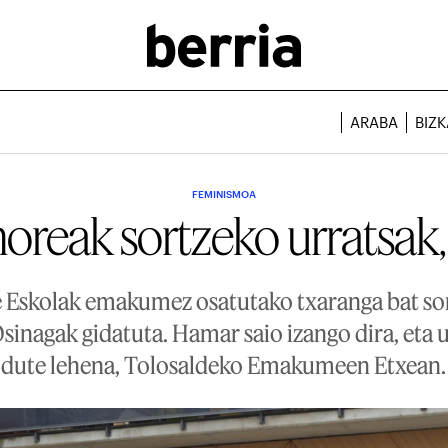
ARABA
BIZK
FEMINISMOA
oreak sortzeko urratsak,
 Eskolak emakumez osatutako txaranga bat so
Osinagak gidatuta. Hamar saio izango dira, eta
dute lehena, Tolosaldeko Emakumeen Etxean.