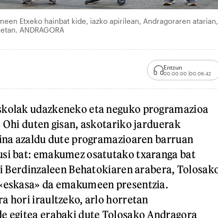
en Etxeko hainbat kide, iazko apirilean, Andragoraren atarian,
ekietan. ANDRAGORA
Entzun
00:00:00
00:06:42
skolak udazkeneko eta neguko programazioa
. Ohi duten gisan, askotariko jarduerak
aina azaldu dute programazioaren barruan
usi bat: emakumez osatutako txaranga bat
Jai Berdinzaleen Behatokiaren arabera, Tolosak
 «eskasa» da emakumeen presentzia.
a hori iraultzeko, arlo horretan
de egitea erabaki dute Tolosako Andragora