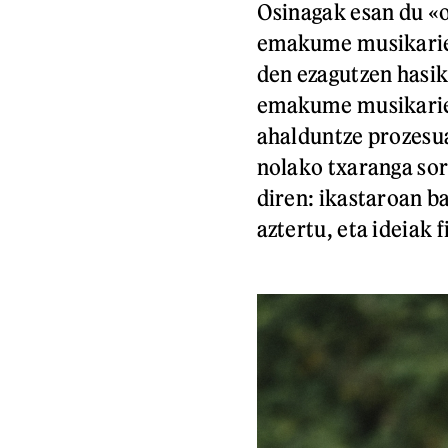
Osinagak esan du «o
emakume musikariek
den ezagutzen hasik
emakume musikariek
ahalduntze prozesua
nolako txaranga sor
diren: ikastaroan b
aztertu, eta ideiak