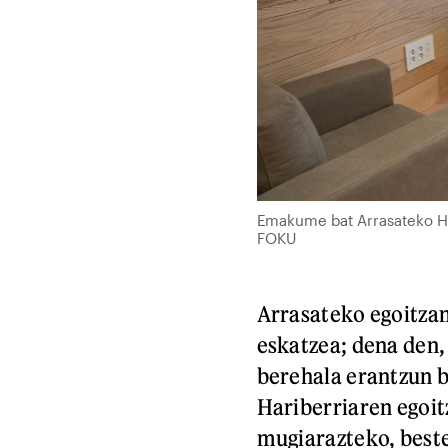
Emakume bat Arrasateko Ha
FOKU
Arrasateko egoitzan
eskatzea; dena den,
berehala erantzun 
Hariberriaren egoit
mugiarazteko, beste