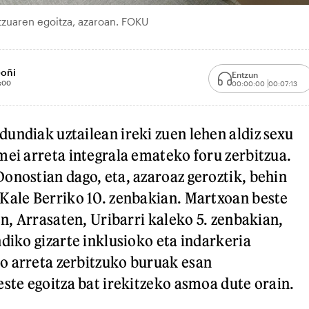
tzuaren egoitza, azaroan. FOKU
Goñi
Entzun
:00
00:00:00
00:07:13
undiak uztailean ireki zuen lehen aldiz sexu
mei arreta integrala emateko foru zerbitzua.
onostian dago, eta, azaroaz geroztik, behin
Kale Berriko 10. zenbakian. Martxoan beste
en, Arrasaten, Uribarri kaleko 5. zenbakian,
ndiko gizarte inklusioko eta indarkeria
o arreta zerbitzuko buruak esan
este egoitza bat irekitzeko asmoa dute orain.