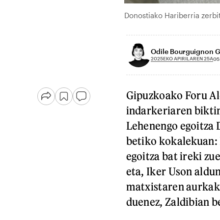
Donostiako Hariberria zerbi
Odile Bourguignon 
2025EKO APIRILAREN 25A
05
Gipuzkoako Foru Ald
indarkeriaren bikti
Lehenengo egoitza D
betiko kokalekuan: 
egoitza bat ireki zu
eta, Iker Uson aldu
matxistaren aurkak
duenez, Zaldibian b