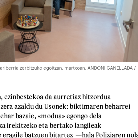
riberria zerbitzuko egoitzan, martxoan. ANDONI CANELLADA /
, ezinbestekoa da aurretiaz hitzordua
 zera azaldu du Usonek: biktimaren beharrei
behar bazaie, «modua» egongo dela
za irekitzeko eta bertako langileak
 eragile batzuen bitartez —hala Poliziaren nol