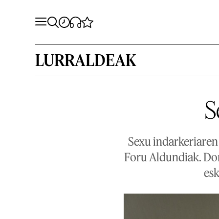
LURRALDEAK
S
Sexu indarkeriaren
Foru Aldundiak. Don
esk