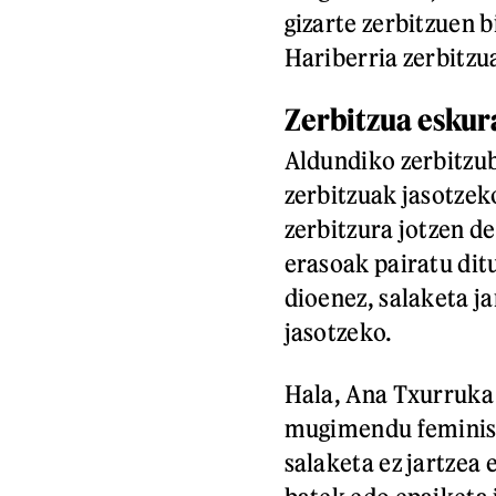
gizarte zerbitzuen
Hariberria zerbitzu
Zerbitzua eskur
Aldundiko zerbitzub
zerbitzuak jasotzek
zerbitzura jotzen de
erasoak pairatu dit
dioenez, salaketa ja
jasotzeko.
Hala, Ana Txurruka
mugimendu feminist
salaketa ez jartzea 