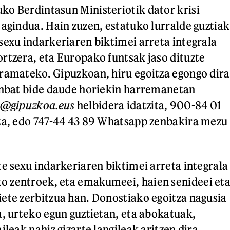
o Berdintasun Ministeriotik dator krisi
 agindua. Hain zuzen, estatuko lurralde guztiak
sexu indarkeriaren biktimei arreta integrala
rtzera, eta Europako funtsak jaso dituzte
ramateko. Gipuzkoan, hiru egoitza egongo dira
inbat bide daude horiekin harremanetan
a@gipuzkoa.eus
helbidera idatzita, 900-84 01
ta, edo 747-44 43 89 Whatsapp zenbakira mezu
te sexu indarkeriaren biktimei arreta integrala
 zentroek, eta emakumeei, haien senideei et
ete zerbitzua han. Donostiako egoitza nagusia
a, urteko egun guztietan, eta abokatuak,
ileak nahiz gizarte langileak aritzen dira.