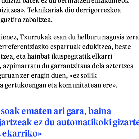
 judizial batek ez du bermatzen emakumeok
bizitzea». Teknikariak dio derrigorrezkoa
 guztira zabaltzea.
kienez, Txurrukak esan du helburu nagusia zera
rreferentziazko esparruak edukitzea, beste
ea, eta hainbat ikuspegitatik elkarri
, azpimarratu du garrantzitsua dela aztertzea
uruan zer eragin duen, «ez soilik
ta gertukoengan eta komunitatean ere».
soak ematen ari gara, baina
jartzeak ez du automatikoki gizart
 ekarriko»