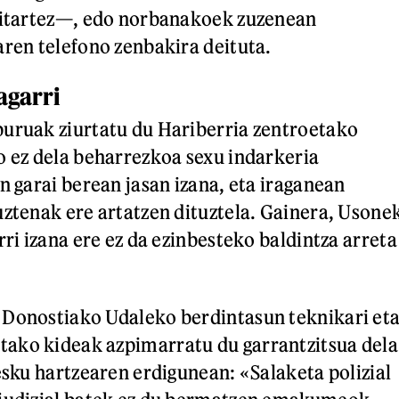
 bitartez—, edo norbanakoek zuzenean
aren telefono zenbakira deituta.
agarri
uruak ziurtatu du Hariberria zentroetako
o ez dela beharrezkoa sexu indarkeria
n garai berean jasan izana, eta iraganean
uztenak ere artatzen dituztela. Gainera, Usone
rri izana ere ez da ezinbesteko baldintza arreta
 Donostiako Udaleko berdintasun teknikari et
ako kideak azpimarratu du garrantzitsua dela
esku hartzearen erdigunean: «Salaketa polizial