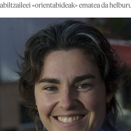
abiltzaileei «orientabideak» ematea da helbur