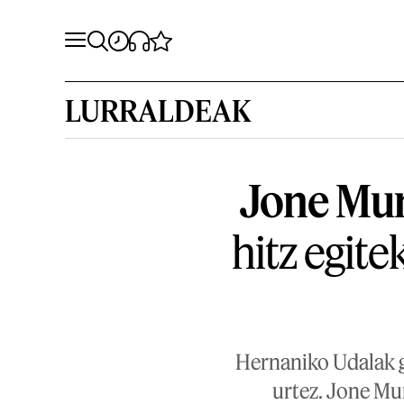
LURRALDEAK
Jone Mur
hitz egite
Hernaniko Udalak g
urtez. Jone Mu