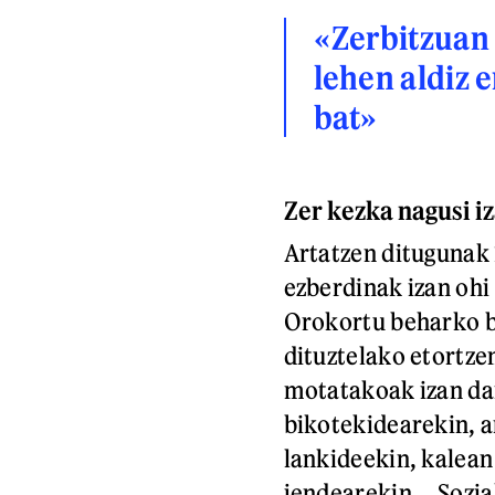
«Zerbitzuan 
lehen aldiz 
bat»
Zer kezka nagusi i
Artatzen ditugunak 
ezberdinak izan ohi
Orokortu beharko b
dituztelako etortze
motatakoak izan da
bikotekidearekin, a
lankideekin, kalean
jendearekin... Sozi