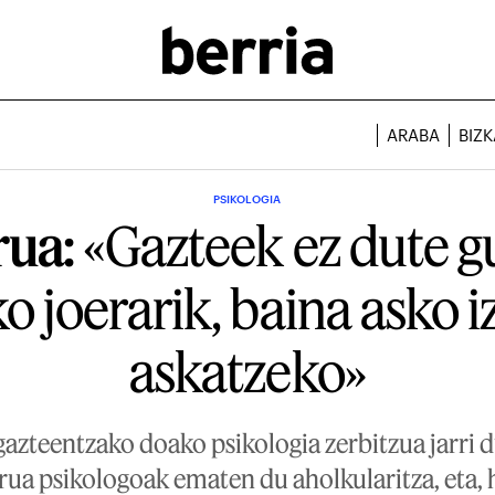
ARABA
BIZK
PSIKOLOGIA
ua:
«Gazteek ez dute g
ko joerarik, baina asko 
askatzeko»
azteentzako doako psikologia zerbitzua jarri 
rua psikologoak ematen du aholkularitza, eta, 