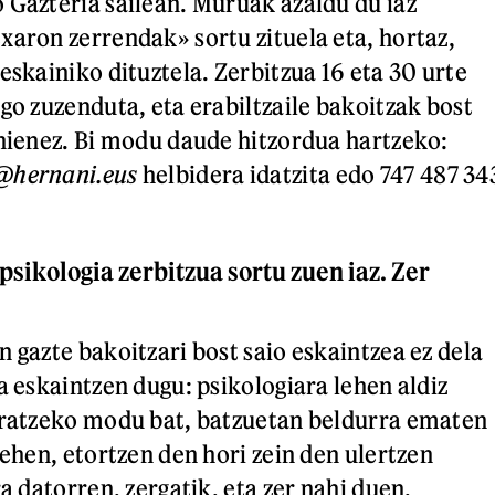
 Gazteria sailean. Muruak azaldu du iaz
xaron zerrendak» sortu zituela eta, hortaz,
eskainiko dituztela. Zerbitzua 16 eta 30 urte
go zuzenduta, eta erabiltzaile bakoitzak bost
ehienez. Bi modu daude hitzordua hartzeko:
@hernani.eus
helbidera idatzita edo 747 487 34
sikologia zerbitzua sortu zuen iaz. Zer
 gazte bakoitzari bost saio eskaintzea ez dela
a eskaintzen dugu: psikologiara lehen aldiz
uratzeko modu bat, batzuetan beldurra ematen
lehen, etortzen den hori zein den ulertzen
ra datorren, zergatik, eta zer nahi duen.