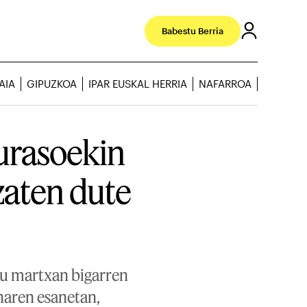
Babestu Berria
AIA
GIPUZKOA
IPAR EUSKAL HERRIA
NAFARROA
urasoekin
izaten dute
du martxan bigarren
haren esanetan,