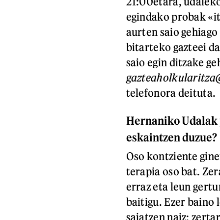
21:00etara, udaleko
egindako probak «it
aurten saio gehiago 
bitarteko gazteei da
saio egin ditzake g
gazteaholkularitza
telefonora deituta.
Hernaniko Udalak p
eskaintzen duzue?
Oso kontziente ginen
terapia oso bat. Zer
erraz eta leun gert
baitigu. Ezer baino 
saiatzen naiz: zerta