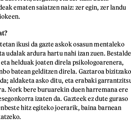
eak ematen saiatzen naiz: zer egin, zer landu
aiokeen.
at?
tetan ikusi da gazte askok osasun mentaleko
ta udalak ardura hartu nahi izan zuen. Bestalde
eta helduak joaten direla psikologoarenera,
linbo batean gelditzen direla. Gaztaroa bizitzak
da; aldaketa asko ditu, eta erabaki garrantzits
ira. Nork bere buruarekin duen harremana ere
esegonkorra izaten da. Gazteek ez dute guraso
nbeste hitz egiteko joerarik, baina barnean
katzeko.