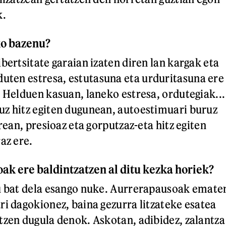
k.
ko bazenu?
bertsitate garaian izaten diren lan kargak eta
duten estresa,
estutasuna eta urduritasuna ere
. Helduen kasuan, laneko estresa, ordutegiak...
z hitz egiten dugunean, autoestimuari buruz
erean, presioaz eta gorputzaz-eta hitz egiten
az ere.
oak ere baldintzatzen al ditu kezka horiek?
su bat dela esango nuke. Aurrerapausoak emate
ri dagokionez, baina gezurra litzateke esatea
tzen dugula denok. Askotan, adibidez, zalantza