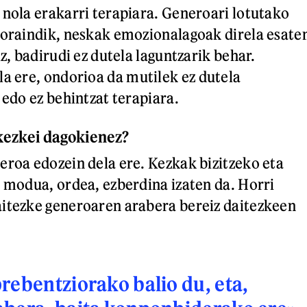
 nola erakarri terapiara. Generoari lotutako
 oraindik, neskak emozionalagoak direla esate
iz, badirudi ez dutela laguntzarik behar.
la ere,
ondorioa da mutilek ez dutela
 edo ez behintzat terapiara.
 kezkei dagokienez?
eroa edozein dela ere. Kezkak bizitzeko eta
o modua, ordea, ezberdina izaten da. Horri
itezke generoaren arabera bereiz daitezkeen
rebentziorako balio du, eta,