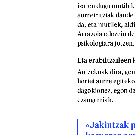
izaten dugu mutilak
aurreiritziak daude
da, eta mutilek, ald
Arrazoia edozein de
psikologiara jotzen,
Eta erabiltzaileen
Antzekoak dira, gen
horiei aurre egitek
dagokionez, egon da
ezaugarriak.
«Jakintzak p