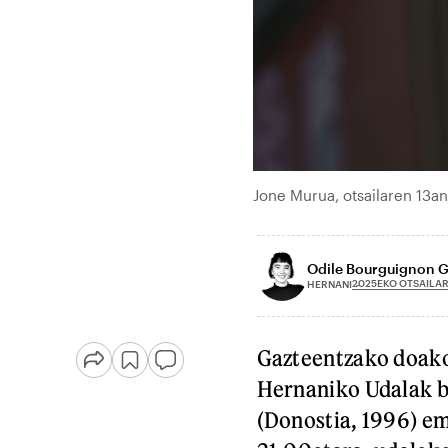
Jone Murua, otsailaren 13a
Odile Bourguignon 
2025EKO OTSAILAR
HERNANI
Gazteentzako doako 
Hernaniko Udalak b
(Donostia, 1996) em