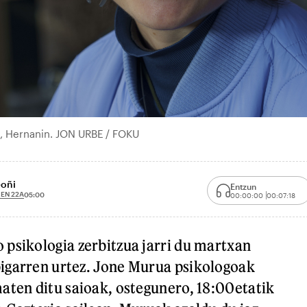
n, Hernanin. JON URBE / FOKU
Goñi
Entzun
EN 22A
05:00
00:00:00
00:07:18
psikologia zerbitzua jarri du martxan
igarren urtez. Jone Murua psikologoak
aten ditu saioak, ostegunero, 18:00etatik