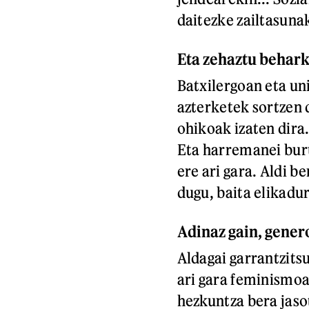
daitezke zailtasuna
Eta zehaztu behar
Batxilergoan eta uni
azterketek sortzen 
ohikoak izaten dira
Eta harremanei buru
ere ari gara. Aldi b
dugu, baita elikadur
Adinaz gain, gener
Aldagai garrantzit
ari gara feminismoa
hezkuntza bera jaso