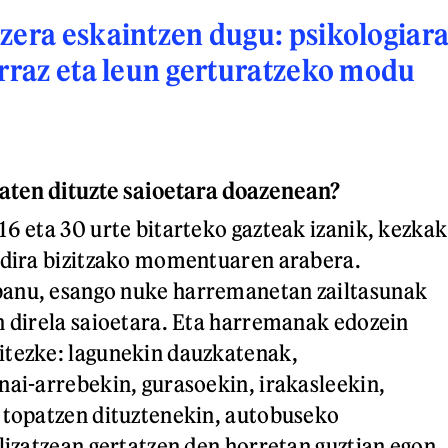
zera eskaintzen dugu: psikologiar
erraz eta leun gerturatzeko modu
zaten dituzte saioetara doazenean?
16 eta 30 urte bitarteko gazteak izanik, kezkak
 dira bizitzako momentuaren arabera.
anu, esango nuke harremanetan zailtasunak
n direla saioetara. Eta harremanak edozein
itezke: lagunekin dauzkatenak,
nai-arrebekin, gurasoekin, irakasleekin,
 topatzen dituztenekin, autobuseko
alizatzean gertatzen den horretan guztian egon