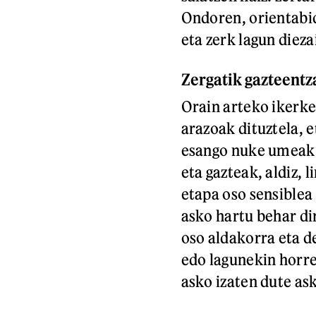
Ondoren, orientabid
eta zerk lagun diez
Zergatik gazteentz
Orain arteko ikerke
arazoak dituztela, e
esango nuke umeak 
eta gazteak, aldiz, 
etapa oso sensiblea 
asko hartu behar d
oso aldakorra eta d
edo lagunekin horre
asko izaten dute as