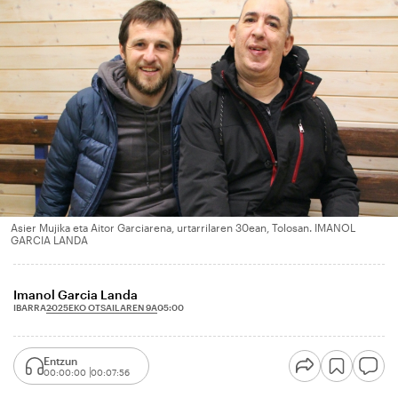
Asier Mujika eta Aitor Garciarena, urtarrilaren 30ean, Tolosan. IMANOL
GARCIA LANDA
Imanol Garcia Landa
2025EKO OTSAILAREN 9A
IBARRA
05:00
Entzun
00:00:00
00:07:56