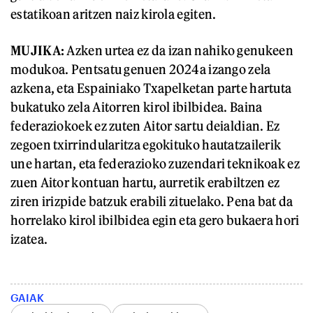
estatikoan aritzen naiz kirola egiten.
MUJIKA:
Azken urtea ez da izan nahiko genukeen
modukoa. Pentsatu genuen 2024a izango zela
azkena, eta Espainiako Txapelketan parte hartuta
bukatuko zela Aitorren kirol ibilbidea. Baina
federaziokoek ez zuten Aitor sartu deialdian. Ez
zegoen txirrindularitza egokituko hautatzailerik
une hartan, eta federazioko zuzendari teknikoak ez
zuen Aitor kontuan hartu, aurretik erabiltzen ez
ziren irizpide batzuk erabili zituelako. Pena bat da
horrelako kirol ibilbidea egin eta gero bukaera hori
izatea.
GAIAK