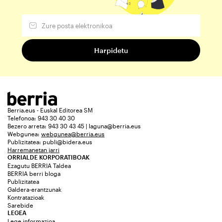
Berria.eus - Euskal Editorea SM
Telefonoa: 943 30 40 30
Bezero arreta: 943 30 43 45 | laguna@berria.eus
Webgunea:
webgunea@berria.eus
Publizitatea:
publi@bidera.eus
Harremanetan jarri
ORRIALDE KORPORATIBOAK
Ezagutu BERRIA Taldea
BERRIA berri bloga
Publizitatea
Galdera-erantzunak
Kontratazioak
Sarebide
LEGEA
Lege informazioa