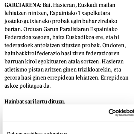
GARCIARENA:
Bai. Hasieran, Euskadi mailan
lehiatzen nintzen, Espainiako Txapelketara
joateko gutxieneko probak egin behar zirelako
bertan. Orduan Garun Paralisiaren Espainiako
Federazioa zegoen, baita Euskadikoa ere, eta bi
federazioek antolatzen zituzten probak. Ondoren,
hainbat kirol federazio hasi ziren federazioaren
barruan kirol egokituaren atala sortzen. Hasieran
atletismo pistan aritzen ginen trizikloarekin, eta
gerora hasi ginen errepidean lehiatzen. Errepidean
askoz politagoa da.
Hainbat sari lortu dituzu.
GARCIARENA:
Gipuzkoako Txapelketa ia beti
irabazten nuen. Euskadiko Txapelketa ere irabazi
izan dut, baina txapelketa horretan baziren bi
Datuen erabilera arduratsua