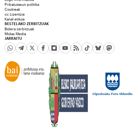
Pribatutasun politika
Cookieak
cc Lizentzia
Kanal etikoa
BESTELAKO ZERBITZUAK
Bidera zerbitzuak
Midas Media
JARRAITU