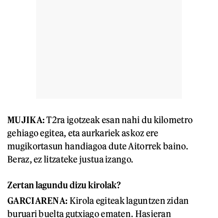
MUJIKA:
T2ra igotzeak esan nahi du kilometro
gehiago egitea, eta aurkariek askoz ere
mugikortasun handiagoa dute Aitorrek baino.
Beraz, ez litzateke justua izango.
Zertan lagundu dizu kirolak?
GARCIARENA:
Kirola egiteak laguntzen zidan
buruari buelta gutxiago ematen. Hasieran