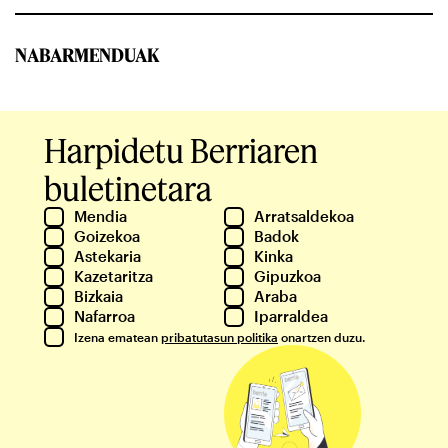
NABARMENDUAK
Harpidetu Berriaren
buletinetara
Mendia
Arratsaldekoa
Goizekoa
Badok
Astekaria
Kinka
Kazetaritza
Gipuzkoa
Bizkaia
Araba
Nafarroa
Iparraldea
Izena ematean
pribatutasun politika
onartzen duzu.