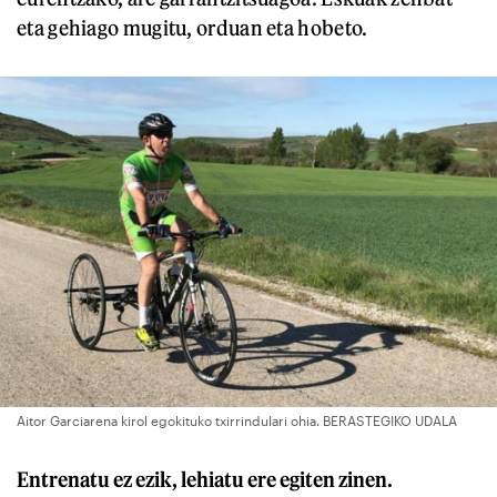
eta gehiago mugitu, orduan eta hobeto.
Aitor Garciarena kirol egokituko txirrindulari ohia. BERASTEGIKO UDALA
Entrenatu ez ezik, lehiatu ere egiten zinen.