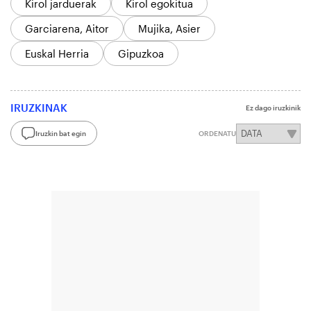
Kirol jarduerak
Kirol egokitua
Garciarena, Aitor
Mujika, Asier
Euskal Herria
Gipuzkoa
IRUZKINAK
Ez dago iruzkinik
Iruzkin bat egin
ORDENATU