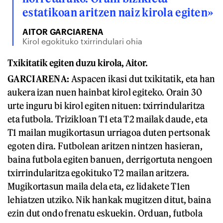
estatikoan aritzen naiz kirola egiten»
AITOR GARCIARENA
Kirol egokituko txirrindulari ohia
Txikitatik egiten duzu kirola, Aitor.
GARCIARENA:
Aspacen ikasi dut txikitatik, eta han
aukera izan nuen hainbat kirol egiteko. Orain 30
urte inguru bi kirol egiten nituen: txirrindularitza
eta futbola. Trizikloan T1 eta T2 mailak daude, eta
T1 mailan mugikortasun urriagoa duten pertsonak
egoten dira. Futbolean aritzen nintzen hasieran,
baina futbola egiten banuen, derrigortuta nengoen
txirrindularitza egokituko T2 mailan aritzera.
Mugikortasun maila dela eta, ez lidakete T1en
lehiatzen utziko. Nik hankak mugitzen ditut, baina
ezin dut ondo frenatu eskuekin. Orduan, futbola