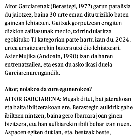
Aitor Garciarenak (Berastegi, 1972) garun paralisia
du jaiotzez, baina 30 urte eman ditu triziklo baten
gainean lehiatzen. Gaitzak gorputzean eragiten
dizkion zailtasunak medio, txirrindularitza
egokituko T1 kategorian parte hartu izan du. 2024.
urtea amaitzearekin batera utzi dio lehiatzeari.
Asier Mujika (Andoain, 1990) izan da haren
entrenatzailea, eta esan du asko ikasi duela
Garciarenarengandik.
Aitor, nolakoa da zure egunerokoa?
AITOR GARCIARENA:
Mugak ditut, bai jaterakoan
eta baita ibiltzerakoan ere. Berastegin aulkirik gabe
ibiltzen nintzen, baina gero Ibarrara joan ginen
bizitzera, eta han aulkiarekin ibili behar izan nuen.
Aspacen egiten dut lan, eta, besteak beste,