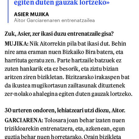
egiten duten gauzak lortzeko»
ASIER MUJIKA
Aitor Garciarenaren entrenatzailea
Zuk, Asier, zer ikasi duzu entrenatzaile gisa?
MUJIKA:
Nik Aitorrekin pila bat ikasi dut. Behin
nire ama eraman nuen Bizkaiko Bira batera, eta
harrituta geratu zen. Parte hartzaile batzuek ez
zuten hankarik eta ez besorik, eta ziztu bizian
aritzen ziren bizikletan. Bizitzarako irakaspen bat
da ikustea mugikortasun zailtasunak dituztenek
zer-nolako ahalegina egiten duten gauzak lortzeko.
30 urteren ondoren, lehiatzeari utzi diozu, Aitor.
GARCIARENA:
Tolosara joan behar izaten nuen
trizikloarekin entrenatzera, eta, azkenean, egun
guztia behar nuen horretarako. Orain bizikleta