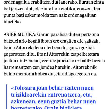
ordenagailua erabiltzen dut lanerako. Buruan zinta
bat jartzen dut, eta zinta horretatik ateratzen den
punta bati esker moldatzen naiz ordenagailuan
idazteko.
ASIER MUJIKA:
Garun paralisia duten pertsona
batzuei arlo kognitiboan ere eragiten die gaitzak,
baina Aitorrek dena ulertzen du, gauza guztiak
gogoratzen ditu. Eta ni Aitorrekin txapelketetara
joaten nintzenean, ezertaz jabetuko ez balitz bezala
harremantzen zen jendea harekin. Aitorrek nik
baino memoria hobea du, eta adiago egoten da.
«Tolosara joan behar izaten nuen
trizikloarekin entrenatzera, eta,
azkenean, egun guztia behar nuen
horretarako. Orain bizikleta