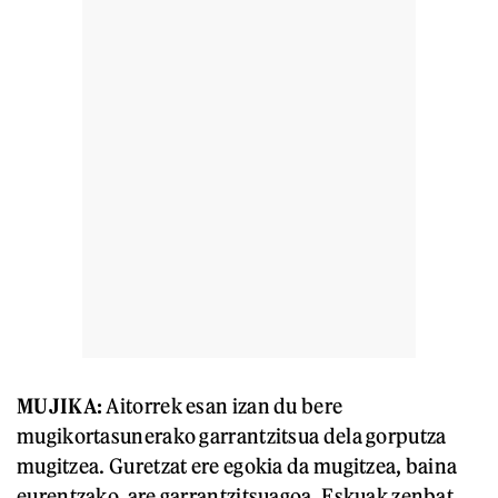
MUJIKA:
Aitorrek esan izan du bere
mugikortasunerako garrantzitsua dela gorputza
mugitzea. Guretzat ere egokia da mugitzea, baina
eurentzako, are garrantzitsuagoa. Eskuak zenbat