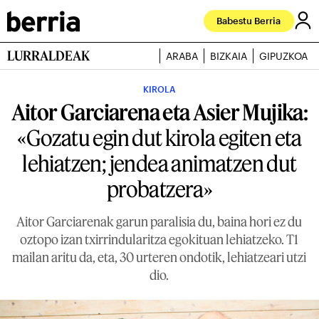
Babestu Berria
LURRALDEAK
ARABA
BIZKAIA
GIPUZKOA
KIROLA
Aitor Garciarena eta Asier Mujika:
«Gozatu egin dut kirola egiten eta
lehiatzen; jendea animatzen dut
probatzera»
Aitor Garciarenak garun paralisia du, baina hori ez du
oztopo izan txirrindularitza egokituan lehiatzeko. T1
mailan aritu da, eta, 30 urteren ondotik, lehiatzeari utzi
dio.