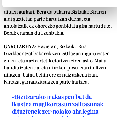
bera baino hobeto moldatzen diren batzuk izan
dituen aurkari. Bera da bakarra Bizkaiko Biraren
aldi guztietan parte hartu izan duena, eta
antolatzaileek ohorezko gonbidatu gisa hartu dute.
Berak eraman du 1 zenbakia.
GARCIARENA:
Hasieran, Bizkaiko Bira
trizikloentzat bakarrik zen. 50 lagun inguru izaten
ginen, eta nazioartetik etortzen ziren asko. Maila
handia izaten da, eta ni azken postuetan ibiltzen
nintzen, baina behin ere ez naiz azkena izan.
Niretzat garrantzitsua zen parte hartzea.
«Bizitzarako irakaspen bat da
ikustea mugikortasun zailtasunak
dituztenek zer-nolako ahalegina