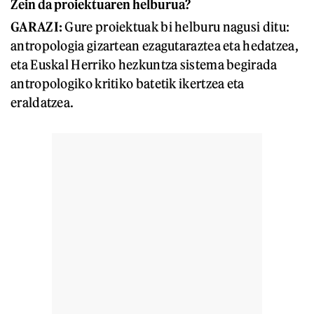
Zein da proiektuaren helburua?
GARAZI:
Gure proiektuak bi helburu nagusi ditu:
antropologia gizartean ezagutaraztea eta hedatzea,
eta Euskal Herriko hezkuntza sistema begirada
antropologiko kritiko batetik ikertzea eta
eraldatzea.