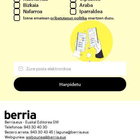
Bizkaia
Araba
Nafarroa
Iparraldea
Izena ematean
pribatutasun politika
onartzen duzu.
Berria.eus - Euskal Editorea SM
Telefonoa: 943 30 40 30
Bezero arreta: 943 30 43 45 | laguna@berria.eus
Webgunea:
webgunea@berria.eus