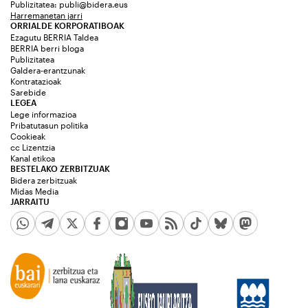
Publizitatea:
publi@bidera.eus
Harremanetan jarri
ORRIALDE KORPORATIBOAK
Ezagutu BERRIA Taldea
BERRIA berri bloga
Publizitatea
Galdera-erantzunak
Kontratazioak
Sarebide
LEGEA
Lege informazioa
Pribatutasun politika
Cookieak
cc Lizentzia
Kanal etikoa
BESTELAKO ZERBITZUAK
Bidera zerbitzuak
Midas Media
JARRAITU