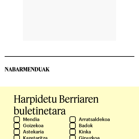
NABARMENDUAK
Harpidetu Berriaren
buletinetara
Mendia
Arratsaldekoa
Goizekoa
Badok
Astekaria
Kinka
Kazetaritza
Gipuzkoa