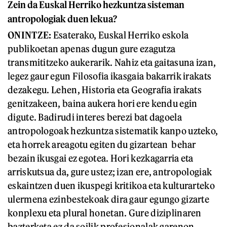
Zein da Euskal Herriko hezkuntza sisteman
antropologiak duen lekua?
ONINTZE:
Esaterako, Euskal Herriko eskola
publikoetan apenas dugun gure ezagutza
transmititzeko aukerarik. Nahiz eta gaitasuna izan,
legez gaur egun Filosofia ikasgaia bakarrik irakats
dezakegu. Lehen, Historia eta Geografia irakats
genitzakeen, baina aukera hori ere kendu egin
digute. Badirudi interes berezi bat dagoela
antropologoak hezkuntza sistematik kanpo uzteko,
eta horrek areagotu egiten du gizartean behar
bezain ikusgai ez egotea. Hori kezkagarria eta
arriskutsua da, gure ustez; izan ere, antropologiak
eskaintzen duen ikuspegi kritikoa eta kulturarteko
ulermena ezinbestekoak dira gaur egungo gizarte
konplexu eta plural honetan. Gure diziplinaren
bazterketa ez da soilik profesionalak garenon