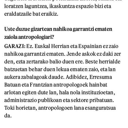
loratzen laguntzea, ikaskuntza espazio bizi eta
eraldatzaile bat eraikiz.
Uste duzue gizartean nahikoa garrantzi ematen
zaiola antropologiari?
GARAZI:
Ez. Euskal Herrian eta Espainian ez zaio
nahikoa garrantzi ematen. Jende askok ez daki zer
den, ezta zertarako balio duen ere. Beste herrialde
batzuetan behar duen lekua ematen zaio, eta lan
aukera zabalagoak daude. Adibidez, Erresuma
Batuan eta Frantzian antropologoek hainbat
arlotan egiten dute lan, hala nola instituzioetan,
administrazio publikoan eta sektore pribatuan.
Toki horietan, antropologoen lana esanguratsua
da.