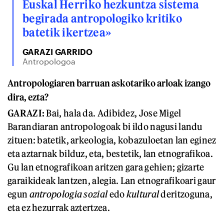
Euskal Herriko hezkuntza sistema
begirada antropologiko kritiko
batetik ikertzea»
GARAZI GARRIDO
Antropologoa
Antropologiaren barruan askotariko arloak izango
dira, ezta?
GARAZI:
Bai, hala da. Adibidez, Jose Migel
Barandiaran antropologoak bi ildo nagusi landu
zituen: batetik, arkeologia, kobazuloetan lan eginez
eta aztarnak bilduz, eta, bestetik, lan etnografikoa.
Gu lan etnografikoan aritzen gara gehien; gizarte
garaikideak lantzen, alegia. Lan etnografikoari gaur
egun
antropologia sozial
edo
kultural
deritzoguna,
eta ez hezurrak aztertzea.