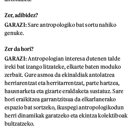
Zer, adibidez?
GARAZI:
Sare antropologiko bat sortu nahiko
genuke.
Zer da hori?
GARAZI:
Antropologian interesa dutenen talde
ireki bat izango litzateke, elkarte baten moduko
zerbait. Gure asmoa da ekinaldiak antolatzea
herriarentzat eta herritarrentzat, parte hartzea,
hausnarketa eta gizarte eraldaketa sustatuz. Sare
hori eraikitzea garrantzitsua da elkarlanerako
espazio bat sortzeko, ikuspegi antropologikodun
herri dinamikak garatzeko eta ekintza kolektiboak
bultzatzeko.