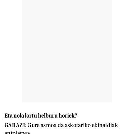
Eta nola lortu helburu horiek?
GARAZI:
Gure asmoa da askotariko ekinaldiak
antolatzea.