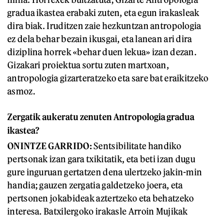
gradua ikastea erabaki zuten, eta egun irakasleak
dira biak. Iruditzen zaie hezkuntzan antropologia
ez dela behar bezain ikusgai, eta lanean ari dira
diziplina horrek «behar duen lekua» izan dezan.
Gizakari proiektua sortu zuten martxoan,
antropologia gizarteratzeko eta sare bat eraikitzeko
asmoz.
Zergatik aukeratu zenuten Antropologia gradua
ikastea?
ONINTZE GARRIDO:
Sentsibilitate handiko
pertsonak izan gara txikitatik, eta beti izan dugu
gure inguruan gertatzen dena ulertzeko jakin-min
handia; gauzen zergatia galdetzeko joera, eta
pertsonen jokabideak aztertzeko eta behatzeko
interesa. Batxilergoko irakasle Arroin Mujikak