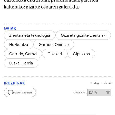
kalterako: gizarte osoaren galera da.
GAIAK
Zientzia eta teknologia
Giza eta gizarte zientziak
Hezkuntza
Garrido, Onintze
Garrido, Garazi
Gizakari
Gipuzkoa
Euskal Herria
IRUZKINAK
Ez dago iruzkinik
Iruzkin bat egin
ORDENATU