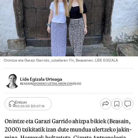
Onintze eta Garazi Garrido, uztailaren 11n, Beasainen. LIDE EGIZALA
Lide Egizala Urteaga
2025EKO UZTAILAREN 21A
BEASAIN
05:00
Entzun
00:00:00
00:07:19
Onintze eta Garazi Garrido ahizpa bikiek (Beasain,
2000) txikitatik izan dute mundua ulertzeko jakin-
mina. Horrexek bultzatuta, Gizarte Antropologia