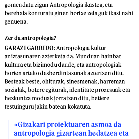
gomendatu zigun Antropologia ikastea, eta
berehala konturatu ginen horixe zela guk ikasi nahi
genuena.
Zer da antropologia?
GARAZI GARRIDO:
Antropologia kultur
aniztasunaren azterketa da. Munduan hainbat
kultura eta bizimodu daude, eta antropologiak
horien arteko desberdintasunak aztertzen ditu.
Besteak beste, ohiturak, sinesmenak, harreman
sozialak, botere egiturak, identitate prozesuak eta
hezkuntza moduak jorratzen ditu, betiere
testuinguru jakin batean kokatuta.
«Gizakari proiektuaren asmoa da
antropologia gizartean hedatzea eta