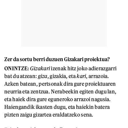
Zer da sortu berri duzuen Gizakari proiektua?
ONINTZE:
Gizakari
izenak hitz joko adierazgarri
bat du atzean:
giza
, gizakia, eta
kari
, arrazoia.
Azken batean, pertsonak dira gure proiektuaren
neurria eta zentzua. Nerabeekin egiten dugu lan,
eta haiek dira gure eguneroko arrazoi nagusia.
Haiengandik ikasten dugu, eta haiekin batera
pizten zaigu gizartea eraldatzeko sena.