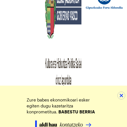
Zure babes ekonomikoari esker
egiten dugu kazetaritza
konprometitua.
BABESTU
BERRIA