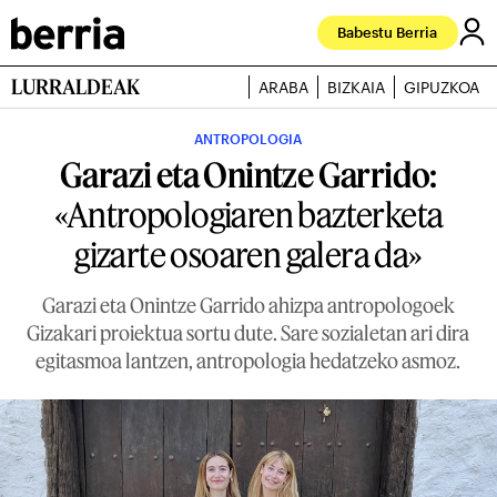
Babestu Berria
LURRALDEAK
ARABA
BIZKAIA
GIPUZKOA
ANTROPOLOGIA
Garazi eta Onintze Garrido:
«Antropologiaren bazterketa
gizarte osoaren galera da»
Garazi eta Onintze Garrido ahizpa antropologoek
Gizakari proiektua sortu dute. Sare sozialetan ari dira
egitasmoa lantzen, antropologia hedatzeko asmoz.