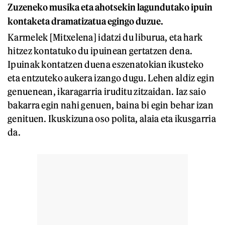
Zuzeneko musika eta ahotsekin lagundutako ipuin
kontaketa dramatizatua egingo duzue.
Karmelek [Mitxelena] idatzi du liburua, eta hark
hitzez kontatuko du ipuinean gertatzen dena.
Ipuinak kontatzen duena eszenatokian ikusteko
eta entzuteko aukera izango dugu. Lehen aldiz egin
genuenean, ikaragarria iruditu zitzaidan. Iaz saio
bakarra egin nahi genuen, baina bi egin behar izan
genituen. Ikuskizuna oso polita, alaia eta ikusgarria
da.