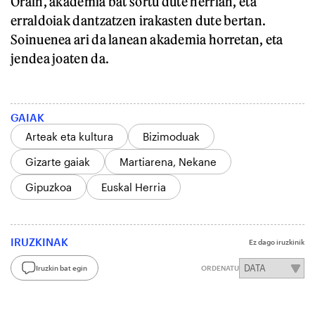
Orain, akademia bat sortu dute herrian, eta
erraldoiak dantzatzen irakasten dute bertan.
Soinuenea ari da lanean akademia horretan, eta
jendea joaten da.
GAIAK
Arteak eta kultura
Bizimoduak
Gizarte gaiak
Martiarena, Nekane
Gipuzkoa
Euskal Herria
IRUZKINAK
Ez dago iruzkinik
Iruzkin bat egin
ORDENATU