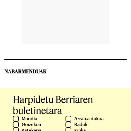
NABARMENDUAK
Harpidetu Berriaren
buletinetara
Mendia
Arratsaldekoa
Goizekoa
Badok
Astekaria
Kinka