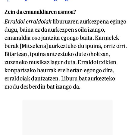
Zein da emanaldiaren asmoa?
Erraldoi erraldoiak
liburuaren aurkezpena egingo
dugu, baina ez da aurkezpen soila izango,
emanaldia oso jantzita egongo baita. Karmelek
berak [Mitxelena] aurkeztuko du ipuina, orriz orri.
Bitartean, ipuina antzeztuko dute oholtzan,
zuzeneko musikaz lagunduta. Erraldoi txikien
konpartsako haurrak ere bertan egongo dira,
erraldoiak dantzatzen. Liburu bat aurkezteko
modu desberdin bat izango da.