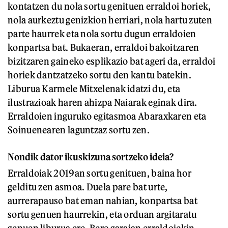
kontatzen du nola sortu genituen erraldoi horiek,
nola aurkeztu genizkion herriari, nola hartu zuten
parte haurrek eta nola sortu dugun erraldoien
konpartsa bat. Bukaeran, erraldoi bakoitzaren
bizitzaren gaineko esplikazio bat ageri da, erraldoi
horiek dantzatzeko sortu den kantu batekin.
Liburua Karmele Mitxelenak idatzi du, eta
ilustrazioak haren ahizpa Naiarak eginak dira.
Erraldoien inguruko egitasmoa Abaraxkaren eta
Soinuenearen laguntzaz sortu zen.
Nondik dator ikuskizuna sortzeko ideia?
Erraldoiak 2019an sortu genituen, baina hor
gelditu zen asmoa. Duela pare bat urte,
aurrerapauso bat eman nahian, konpartsa bat
sortu genuen haurrekin, eta orduan argitaratu