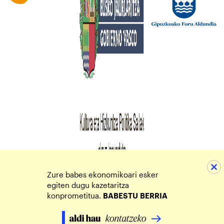
Zure babes ekonomikoari esker
egiten dugu kazetaritza
konprometitua.
BABESTU
BERRIA