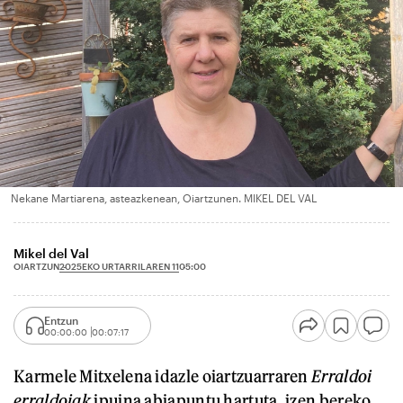
Nekane Martiarena, asteazkenean, Oiartzunen. MIKEL DEL VAL
Mikel del Val
2025EKO URTARRILAREN 11
OIARTZUN
05:00
Entzun
00:00:00
00:07:17
Karmele Mitxelena idazle oiartzuarraren
Erraldoi
erraldoiak
ipuina abiapuntu hartuta, izen bereko