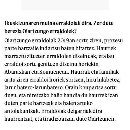
Ikuskizunaren muina erraldoiak dira. Zer dute
berezia Oiartzungo erraldoiek?
Oiartzungo erraldoiak 2019an sortu ziren, prozesu
parte hartzaile indartsu baten bitartez. Haurrek
marraztu zituzten erraldoien diseinuak, eta lau
erraldoi sortu genituen diseinu horiekin
Abaraxkan eta Soinuenean. Haurrak eta familiak
aritu ziren erraldoi horiek sortzen, hiru hilabetez,
larunbatero-larunbatero. Orain konpartsa sortu
dugu, eta niretzako balio handia du haurrek izan
duten parte hartzeak eta haien arteko
antolakuntzak. Erraldoiak deigarriak dira
haurrentzat, eta tiradizoa izan dute Oiartzunen.