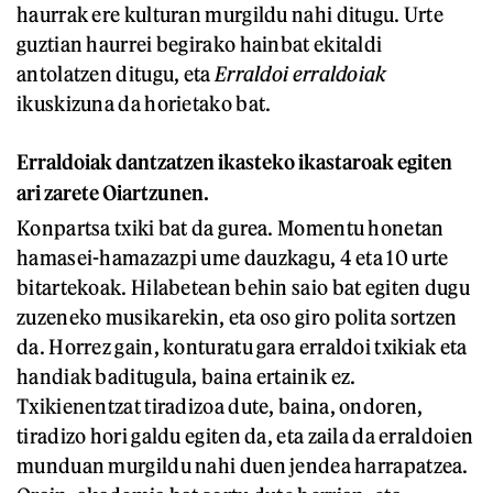
haurrak ere kulturan murgildu nahi ditugu. Urte
guztian haurrei begirako hainbat ekitaldi
antolatzen ditugu, eta
Erraldoi erraldoiak
ikuskizuna da horietako bat.
Erraldoiak dantzatzen ikasteko ikastaroak egiten
ari zarete Oiartzunen.
Konpartsa txiki bat da gurea. Momentu honetan
hamasei-hamazazpi ume dauzkagu, 4 eta 10 urte
bitartekoak. Hilabetean behin saio bat egiten dugu
zuzeneko musikarekin, eta oso giro polita sortzen
da. Horrez gain, konturatu gara erraldoi txikiak eta
handiak baditugula, baina ertainik ez.
Txikienentzat tiradizoa dute, baina, ondoren,
tiradizo hori galdu egiten da, eta zaila da erraldoien
munduan murgildu nahi duen jendea harrapatzea.