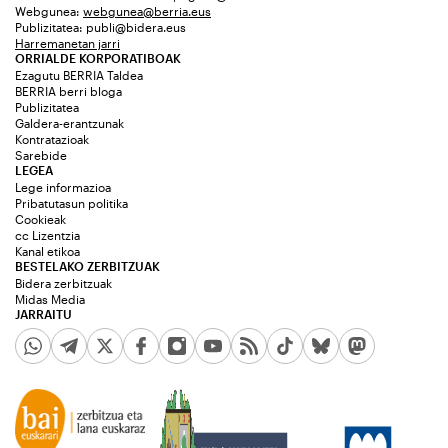
Webgunea:
webgunea@berria.eus
Publizitatea:
publi@bidera.eus
Harremanetan jarri
ORRIALDE KORPORATIBOAK
Ezagutu BERRIA Taldea
BERRIA berri bloga
Publizitatea
Galdera-erantzunak
Kontratazioak
Sarebide
LEGEA
Lege informazioa
Pribatutasun politika
Cookieak
cc Lizentzia
Kanal etikoa
BESTELAKO ZERBITZUAK
Bidera zerbitzuak
Midas Media
JARRAITU