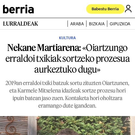
Babestu Berria
LURRALDEAK
ARABA
BIZKAIA
GIPUZKOA
KULTURA
Nekane Martiarena:
«Oiartzungo
erraldoi txikiak sortzeko prozesua
aurkeztuko dugu»
2019an erraldoi txiki batzuk sortu zituzten Oiartzunen,
eta Karmele Mitxelena idazleak sortze prozesu hori
ipuin batean jaso zuen. Kontaketa hori oholtzara
eramango dute igandean.