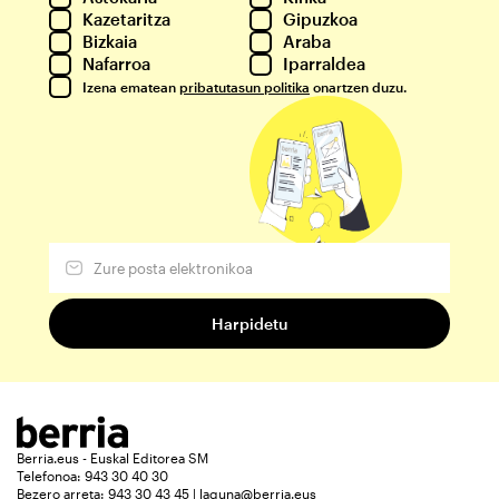
Kazetaritza
Gipuzkoa
Bizkaia
Araba
Nafarroa
Iparraldea
Izena ematean
pribatutasun politika
onartzen duzu.
Berria.eus - Euskal Editorea SM
Telefonoa: 943 30 40 30
Bezero arreta: 943 30 43 45 | laguna@berria.eus