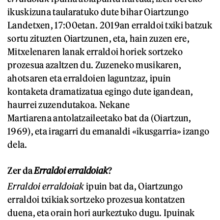
ikuskizuna taularatuko dute bihar Oiartzungo
Landetxen, 17:00etan. 2019an erraldoi txiki batzuk
sortu zituzten Oiartzunen, eta, hain zuzen ere,
Mitxelenaren lanak erraldoi horiek sortzeko
prozesua azaltzen du. Zuzeneko musikaren,
ahotsaren eta erraldoien laguntzaz, ipuin
kontaketa dramatizatua egingo dute igandean,
haurrei zuzendutakoa. Nekane
Martiarena antolatzaileetako bat da (Oiartzun,
1969), eta iragarri du emanaldi «ikusgarria» izango
dela.
Zer da
Erraldoi erraldoiak
?
Erraldoi erraldoiak
ipuin bat da, Oiartzungo
erraldoi txikiak sortzeko prozesua kontatzen
duena, eta orain hori aurkeztuko dugu. Ipuinak