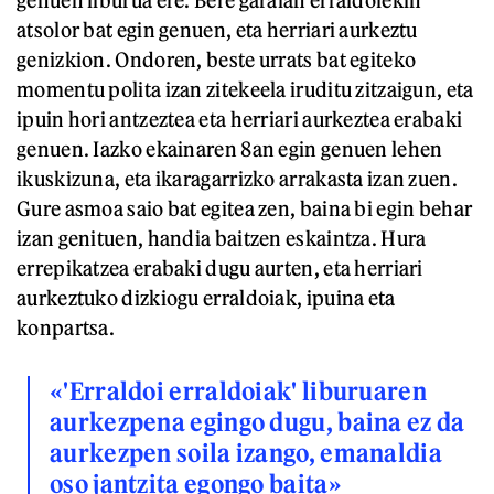
genuen liburua ere. Bere garaian erraldoiekin
atsolor bat egin genuen, eta herriari aurkeztu
genizkion. Ondoren, beste urrats bat egiteko
momentu polita izan zitekeela iruditu zitzaigun, eta
ipuin hori antzeztea eta herriari aurkeztea erabaki
genuen. Iazko ekainaren 8an egin genuen lehen
ikuskizuna, eta ikaragarrizko arrakasta izan zuen.
Gure asmoa saio bat egitea zen, baina bi egin behar
izan genituen, handia baitzen eskaintza. Hura
errepikatzea erabaki dugu aurten, eta herriari
aurkeztuko dizkiogu erraldoiak, ipuina eta
konpartsa.
«'Erraldoi erraldoiak' liburuaren
aurkezpena egingo dugu, baina ez da
aurkezpen soila izango, emanaldia
oso jantzita egongo baita»